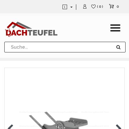
0
( 0 )
Dachrinne und Fallrohre
Werkzeuge und Löttechnik
Kugeln / Halbkugeln
Heuel Alu Dachtritte
Heuel Alu Schneefang
Kaminabdeckung