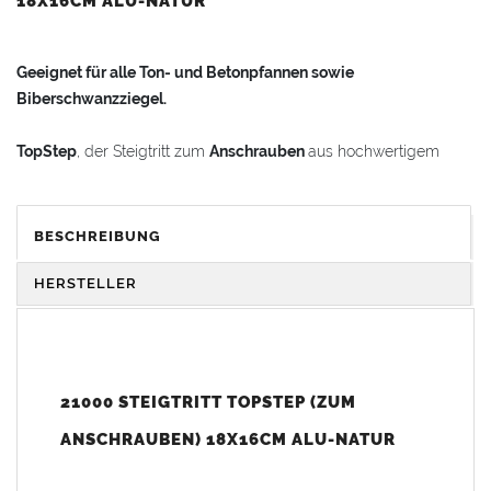
18X16CM ALU-NATUR
Geeignet für alle Ton- und Betonpfannen sowie
Biberschwanzziegel.
TopStep
, der Steigtritt zum
Anschrauben
aus hochwertigem
Aluminiumguss.
Extrem
witterungsbeständig
und
langlebig
.
BESCHREIBUNG
Breite Gummiprofile an den Halterungen schützen die
HERSTELLER
Dachpfannenoberfläche vor Beschädigung.
Die Trittflächen sind stand- und rutschsicher profiliert.
21000 STEIGTRITT TOPSTEP (ZUM
Beim TopStep-Dachtrittsystem wird das Edelstahlhalteband an
ANSCHRAUBEN) 18X16CM ALU-NATUR
einer
zusätzlichen Montagelatte
(4 x 6 cm) mit einer
Holzschraube A2 (5 x 40 mm) angeschraubt.