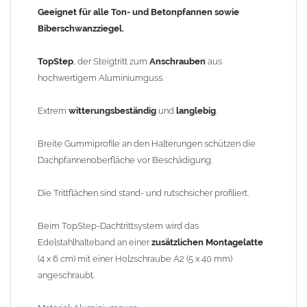
Geeignet für alle Ton- und Betonpfannen sowie
Material: Aluminiumguss
Biberschwanzziegel.
Standfläche: 180 x 160mm
Dachneigung: 0-60° einstellbar
TopStep
, der Steigtritt zum
Anschrauben
aus
hochwertigem Aluminiumguss.
Gewicht: 1,49kg
Extrem
witterungsbeständig
und
langlebig
.
Sicherheitshinweis:
Der Einbau von Laufanlagen hat vom Fachpersonal, unter
Breite Gummiprofile an den Halterungen schützen die
Einhaltung der Herstellerrichtlinien und den Fachregeln des
Dachpfannenoberfläche vor Beschädigung.
Dachdeckerhandwerkes zu erfolgen.
Die Trittflächen sind stand- und rutschsicher profiliert.
Anwendungsbeispiel (ähnliche Laufstegstütze): das
Edelstahlhalteband wird an einer
zusätzlichen Montagelatte
Beim TopStep-Dachtrittsystem wird das
angeschraubt
Edelstahlhalteband an einer
zusätzlichen Montagelatte
(4 x 6 cm) mit einer Holzschraube A2 (5 x 40 mm)
Bild 2
angeschraubt.