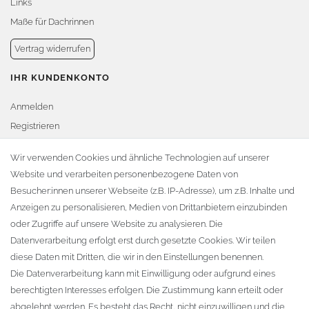
Links
Maße für Dachrinnen
Vertrag widerrufen
IHR KUNDENKONTO
Anmelden
Registrieren
Warenkorb
Wir verwenden Cookies und ähnliche Technologien auf unserer
Website und verarbeiten personenbezogene Daten von
Zur Kasse
Besucher:innen unserer Webseite (z.B. IP-Adresse), um z.B. Inhalte und
KONTAKT
Anzeigen zu personalisieren, Medien von Drittanbietern einzubinden
oder Zugriffe auf unsere Website zu analysieren. Die
Fa. Steffen Jost
Datenverarbeitung erfolgt erst durch gesetzte Cookies. Wir teilen
Söbrigener Weg 50
diese Daten mit Dritten, die wir in den Einstellungen benennen.
D-01796 Pirna
Die Datenverarbeitung kann mit Einwilligung oder aufgrund eines
berechtigten Interesses erfolgen. Die Zustimmung kann erteilt oder
abgelehnt werden. Es besteht das Recht, nicht einzuwilligen und die