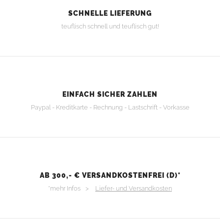
SCHNELLE LIEFERUNG
teuflisch schnell und teuflisch gut!
EINFACH SICHER ZAHLEN
Paypal - Kreditkarte - Rechnung - Lastschrift - Vorkasse
AB 300,- € VERSANDKOSTENFREI (D)*
*mehr Infos >
Liefer- und Versandkosten