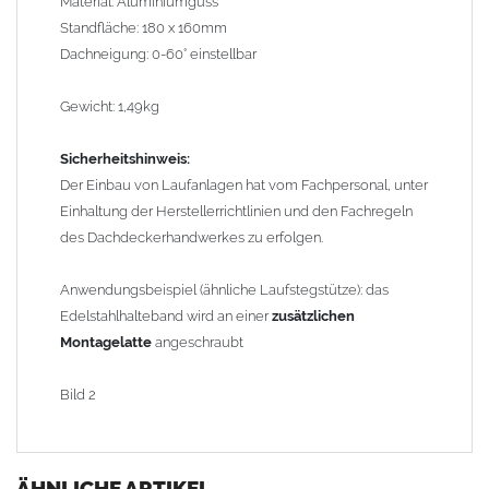
Material: Aluminiumguss
Standfläche: 180 x 160mm
Dachneigung: 0-60° einstellbar
Gewicht: 1,49kg
Sicherheitshinweis:
Der Einbau von Laufanlagen hat vom Fachpersonal, unter
Einhaltung der Herstellerrichtlinien und den Fachregeln
des Dachdeckerhandwerkes zu erfolgen.
Anwendungsbeispiel (ähnliche Laufstegstütze): das
Edelstahlhalteband wird an einer
zusätzlichen
Montagelatte
angeschraubt
Bild 2
ÄHNLICHE ARTIKEL