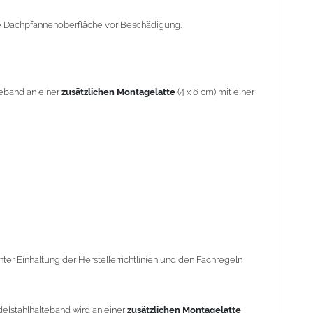
r Einhaltung der Herstellerrichtlinien und den Fachregeln des
ie Dachpfannenoberfläche vor Beschädigung.
elstahlhalteband wird an einer
zusätzlichen Montagelatte
teband an einer
zusätzlichen Montagelatte
(4 x 6 cm) mit einer
achtritt (Nr. 24000)
er Einhaltung der Herstellerrichtlinien und den Fachregeln
elstahlhalteband wird an einer
zusätzlichen Montagelatte