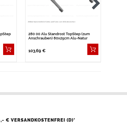
opStep
280 00 Alu Standrost TopStep (zum
281 00-
Anschrauben) 80x25cm Alu-Natur
1500mm 
103,69 €
172,19 
,- € VERSANDKOSTENFREI (D)*