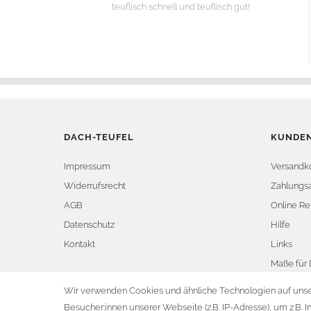
teuflisch schnell und teuflisch gut!
DACH-TEUFEL
KUNDEN
Impressum
Versandk
Widerrufsrecht
Zahlungsa
AGB
Online Re
Datenschutz
Hilfe
Kontakt
Links
Maße für 
Vertrag 
Wir verwenden Cookies und ähnliche Technologien auf uns
Besucher:innen unserer Webseite (z.B. IP-Adresse), um z.B. I