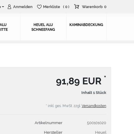
o
Anmelden
Merkliste
Warenkorb
0
( 0 )
 ALU
HEUEL ALU
KAMINABDECKUNG
ITTE
SCHNEEFANG
*
91,89 EUR
Inhalt
1
Stück
* inkl. ges. MwSt. zzgl.
Versandkosten
Artikelnummer
500101020
Hersteller
Heuel