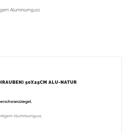
igem Aluminiumguss.
 Dachpfannenoberfläche vor Beschädigung.
eband an einer
zusätzlichen Montagelatte
(4 x 6 cm) mit einer
CHRAUBEN) 50X25CM ALU-NATUR
berschwanzziegel.
rtigem Aluminiumguss.