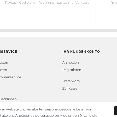
Paypal - Kreditkarte - Rechnung - Lastschrift - Vorkasse
*me
SERVICE
IHR KUNDENKONTO
osten
Anmelden
rten
Registrieren
tourenservice
Warenkorb
Zur Kasse
Dachrinnen
widerrufen
erer Website und verarbeiten personenbezogene Daten von
nhalte und Anzeigen zu personalisieren, Medien von Drittanbietern