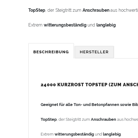
TopStep
, der Steigtritt zum
Anschrauben
aus hochwert
Extrem
witterungsbeständig
und
langlebig
.
Breite Gummiprofile an den Halterungen schützen die
BESCHREIBUNG
HERSTELLER
Die Trittflächen sind stand- und rutschsicher profiliert.
Beim TopStep-Dachtrittsystem wird das Edelstahlhalt
Holzschraube A2 (5 x 40 mm) angeschraubt.
24000 KURZROST TOPSTEP (ZUM ANS
Material: Aluminiumguss
Laufrostbreite: 250mm
Geeignet für alle Ton- und Betonpfannen sowie Bi
Dachneigung: 0-60° einstellbar
TopStep
, der Steigtritt zum
Anschrauben
aus hochwe
Gewicht: 3,30kg
Extrem
witterungsbeständig
und
langlebig
.
Sicherheitshinweis: