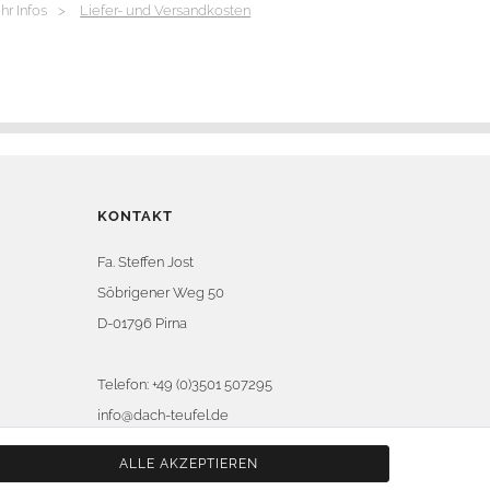
hr Infos >
Liefer- und Versandkosten
KONTAKT
Fa. Steffen Jost
Söbrigener Weg 50
D-01796 Pirna
Telefon:
+49 (0)3501 507295
info@dach-teufel.de
ALLE AKZEPTIEREN