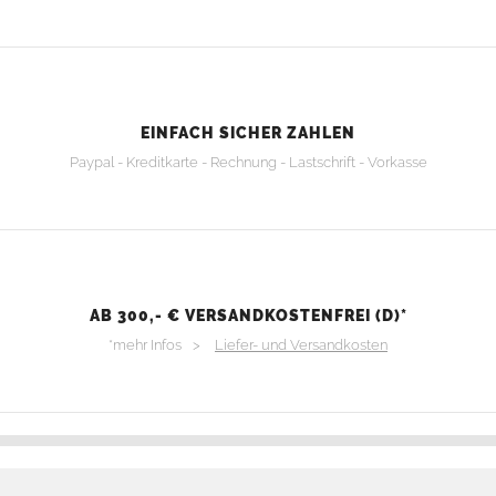
EINFACH SICHER ZAHLEN
Paypal - Kreditkarte - Rechnung - Lastschrift - Vorkasse
AB 300,- € VERSANDKOSTENFREI (D)*
*mehr Infos >
Liefer- und Versandkosten