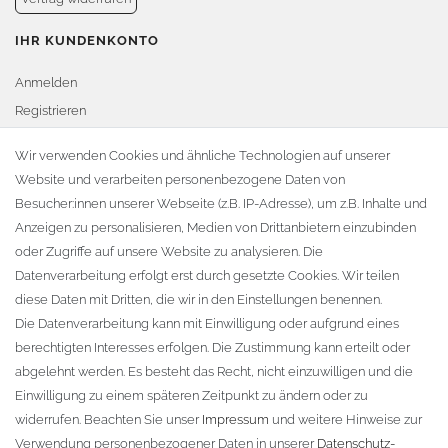
IHR KUNDENKONTO
Anmelden
Registrieren
Warenkorb
Wir verwenden Cookies und ähnliche Technologien auf unserer
Website und verarbeiten personenbezogene Daten von
Zur Kasse
Besucher:innen unserer Webseite (z.B. IP-Adresse), um z.B. Inhalte und
KONTAKT
Anzeigen zu personalisieren, Medien von Drittanbietern einzubinden
oder Zugriffe auf unsere Website zu analysieren. Die
Fa. Steffen Jost
Datenverarbeitung erfolgt erst durch gesetzte Cookies. Wir teilen
Söbrigener Weg 50
diese Daten mit Dritten, die wir in den Einstellungen benennen.
D-01796 Pirna
Die Datenverarbeitung kann mit Einwilligung oder aufgrund eines
berechtigten Interesses erfolgen. Die Zustimmung kann erteilt oder
abgelehnt werden. Es besteht das Recht, nicht einzuwilligen und die
Telefon:
+49 (0)3501 507295
Einwilligung zu einem späteren Zeitpunkt zu ändern oder zu
info@dach-teufel.de
widerrufen. Beachten Sie unser
Impressum
und weitere Hinweise zur
Verwendung personenbezogener Daten in unserer
Daten­schutz­