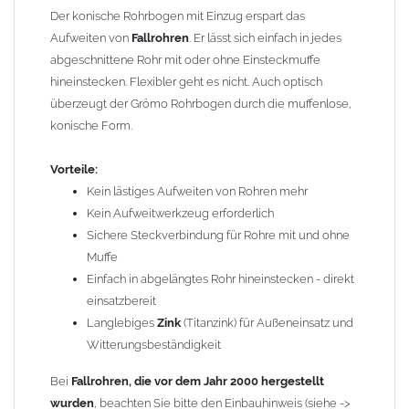
Hinweise).
Der konische Rohrbogen mit Einzug erspart das
Aufweiten von
Fallrohren
. Er lässt sich einfach in jedes
Technische Daten:
abgeschnittene Rohr mit oder ohne Einsteckmuffe
Material:
hineinstecken. Flexibler geht es nicht. Auch optisch
Zink
(Titanzink)
Durchmesser: 100 mm
überzeugt der Grömo Rohrbogen durch die muffenlose,
Bogenwinkel: 60 Grad
konische Form.
Einzug für einfaches Stecksystem
Geeignet für alle
Vorteile:
Fallrohre
nach DIN 18461
GRÖMO Artikelnummer: 62030
Kein lästiges Aufweiten von Rohren mehr
Kein Aufweitwerkzeug erforderlich
Gewicht: 0,35 kg
Sichere Steckverbindung für Rohre mit und ohne
Muffe
Allgemeine Hinweise / Informationen:
Einfach in abgelängtes Rohr hineinstecken - direkt
Bei allen Angaben von
"Zink"
handelt es sich um
"Titanzink"
.
einsatzbereit
Titanzink ist eine Legierung aus Zink (99,995%) und
Langlebiges
Zink
(Titanzink) für Außeneinsatz und
Spurenelementen von Titan und Kupfer. Durch die
Witterungsbeständigkeit
Legierungsbestandteile ändern sich die Materialeigenschaften
und das Titanzinkblech kann dadurch verformt und gekantet
Bei
Fallrohren, die vor dem Jahr 2000 hergestellt
werden. Reines Zink würde beim Kanten brechen.
wurden
, beachten Sie bitte den Einbauhinweis (siehe ->