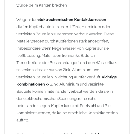
etwas schwierig, da diese nicht so passgenau sind wie heutige
würde beim Kanten brechen.
lasergeschweißte Rohre. Maßabweichungen von 1–2 mm sind
möglich. Anpassungsarbeiten wie Einziehen und Aufweiten sind
Wegen der
elektrochemischen Kontaktkorrosion
manchmal nötig, oder es muss sogar das Rohr ober- und
dürfen Kupferbauteile nicht mit Zink, Aluminium oder
unterhalb durch ein neues lasergeschweißtes Fallrohr ersetzt
verzinkten Bauteilen zusammen verbaut werden. Diese
werden.
Metalle werden durch Kupferionen stark angegriffen,
insbesondere wenn Regenwasser von Kupfer auf sie
Zusammenbau von
Metall-Regenfallrohren mit KG- und HT-
fließt. Lösung: Materialien trennen (z. B. durch
Rohren
: Der direkte Zusammenbau von Metall- und
Trennstreifen oder Beschichtungen) und den Wasserfluss
Kunststoffrohren ist aufgrund der unterschiedlichen
so lenken, dass er nur von Zink, Aluminium und
Wandstärken nur eingeschränkt möglich. Zu diesem Zweck
verzinkten Bauteilen in Richtung Kupfer verläuft.
Richtige
führen wir einige Adapter in unserem Sortiment. Bei Fragen
Kombinationen ->
Zink, Aluminium und verzinkte
stehen wir Ihnen gern zur Verfügung.
Bauteile können miteinander verbaut werden, da sie in
der elektrochemischen Spannungsreihe nahe
beieinander liegen. Kupfer kann mit Edelstahl und Blei
kombiniert werden, da keine erhebliche Kontaktkorrosion
auftritt.