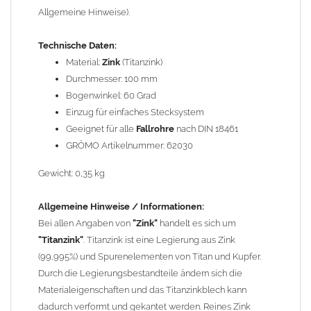
Allgemeine Hinweise).
Wegen der
elektrochemischen Kontaktkorrosion
dürfen
Kupferbauteile nicht mit Zink, Aluminium oder verzinkten
Technische Daten:
Bauteilen zusammen verbaut werden. Diese Metalle werden
Material:
Zink
(Titanzink)
durch Kupferionen stark angegriffen, insbesondere wenn
Durchmesser: 100 mm
Regenwasser von Kupfer auf sie fließt. Lösung: Materialien
Bogenwinkel: 60 Grad
trennen (z. B. durch Trennstreifen oder Beschichtungen) und den
Einzug für einfaches Stecksystem
Wasserfluss so lenken, dass er nur von Zink, Aluminium und
Geeignet für alle
Fallrohre
nach DIN 18461
verzinkten Bauteilen in Richtung Kupfer verläuft.
GRÖMO Artikelnummer: 62030
Richtige
Kombinationen ->
Zink, Aluminium und verzinkte Bauteile
Gewicht: 0,35 kg
können miteinander verbaut werden, da sie in der
elektrochemischen Spannungsreihe nahe beieinander liegen.
Allgemeine Hinweise / Informationen:
Kupfer kann mit Edelstahl und Blei kombiniert werden, da keine
Bei allen Angaben von
"Zink"
handelt es sich um
erhebliche Kontaktkorrosion auftritt.
"Titanzink"
. Titanzink ist eine Legierung aus Zink
(99,995%) und Spurenelementen von Titan und Kupfer.
Einbauhinweis bei alten
gelöteten und gefalzten
Durch die Legierungsbestandteile ändern sich die
Regenfallrohren (Rohre hergestellt vor 2000)
: Der Umbau bei
Materialeigenschaften und das Titanzinkblech kann
gefalzten Alu-, Kupferrohren und gelöteten Zinkrohren ist oft
dadurch verformt und gekantet werden. Reines Zink