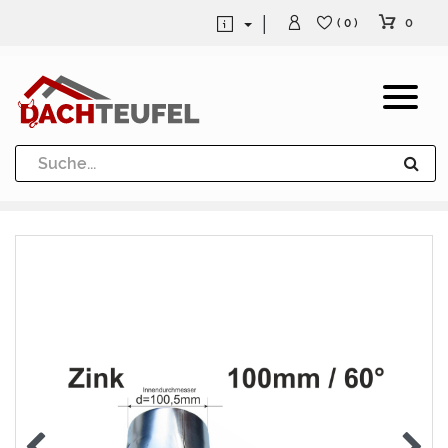
0
( 0 )
Dachrinne und Fallrohre
Werkzeuge und Löttechnik
Kugeln / Halbkugeln
Heuel Alu Dachtritte
Heuel Alu Schneefang
Kaminabdeckung