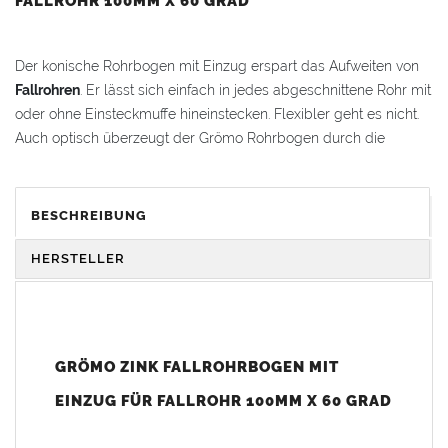
FALLROHR 100MM X 60 GRAD
Der konische Rohrbogen mit Einzug erspart das Aufweiten von
Fallrohren
. Er lässt sich einfach in jedes abgeschnittene Rohr mit
oder ohne Einsteckmuffe hineinstecken. Flexibler geht es nicht.
Auch optisch überzeugt der Grömo Rohrbogen durch die
muffenlose, konische Form.
Vorteile:
BESCHREIBUNG
Kein lästiges Aufweiten von Rohren mehr
Kein Aufweitwerkzeug erforderlich
HERSTELLER
Sichere Steckverbindung für Rohre mit und ohne Muffe
Einfach in abgelängtes Rohr hineinstecken - direkt
einsatzbereit
Langlebiges
Zink
(Titanzink) für Außeneinsatz und
GRÖMO ZINK FALLROHRBOGEN MIT
Witterungsbeständigkeit
EINZUG FÜR FALLROHR 100MM X 60 GRAD
Bei
Fallrohren, die vor dem Jahr 2000 hergestellt wurden
,
beachten Sie bitte den Einbauhinweis (siehe -> Allgemeine