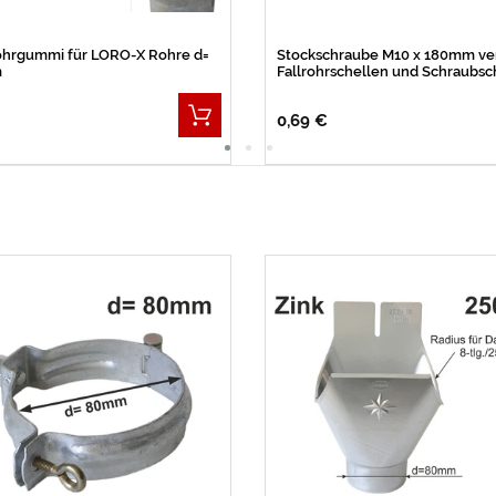
ohrgummi für LORO-X Rohre d=
Stockschraube M10 x 180mm ver
m
Fallrohrschellen und Schraubsc
0,69 €