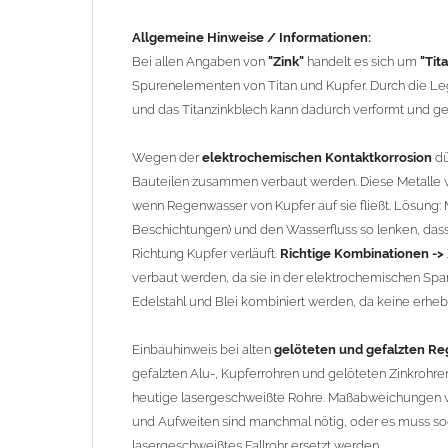
gefalzten Alu-, Kupferrohren und gelöteten Zinkrohren 
Allgemeine Hinweise / Informationen:
heutige lasergeschweißte Rohre. Maßabweichungen vo
Bei allen Angaben von
"Zink"
handelt es sich um
"Tit
und Aufweiten sind manchmal nötig, oder es muss sog
Spurenelementen von Titan und Kupfer. Durch die Leg
lasergeschweißtes Fallrohr ersetzt werden.
und das Titanzinkblech kann dadurch verformt und g
Zusammenbau von
Metall-Regenfallrohren mit KG- u
Wegen der
elektrochemischen Kontaktkorrosion
dü
Kunststoffrohren ist aufgrund der unterschiedlichen 
Bauteilen zusammen verbaut werden. Diese Metalle w
führen wir einige Adapter in unserem Sortiment. Bei Fr
wenn Regenwasser von Kupfer auf sie fließt. Lösung: Ma
Beschichtungen) und den Wasserfluss so lenken, dass 
Richtung Kupfer verläuft.
Richtige Kombinationen ->
verbaut werden, da sie in der elektrochemischen Spa
Edelstahl und Blei kombiniert werden, da keine erhebli
Einbauhinweis bei alten
gelöteten und gefalzten Reg
gefalzten Alu-, Kupferrohren und gelöteten Zinkrohren
heutige lasergeschweißte Rohre. Maßabweichungen v
und Aufweiten sind manchmal nötig, oder es muss sog
lasergeschweißtes Fallrohr ersetzt werden.