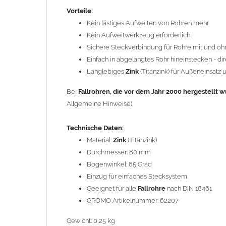
Geeignet für alle
Fallrohre
nach DIN 18461
Vorteile:
GRÖMO Artikelnummer: 62207
Kein lästiges Aufweiten von Rohren mehr
Kein Aufweitwerkzeug erforderlich
Gewicht: 0,25 kg
Sichere Steckverbindung für Rohre mit und oh
Einfach in abgelängtes Rohr hineinstecken - dir
Allgemeine Hinweise / Informationen:
Langlebiges
Zink
(Titanzink) für Außeneinsatz
Bei allen Angaben von
"Zink"
handelt es sich um
"Tita
Spurenelementen von Titan und Kupfer. Durch die Legi
Bei
Fallrohren, die vor dem Jahr 2000 hergestellt 
das Titanzinkblech kann dadurch verformt und gekant
Allgemeine Hinweise).
Wegen der
elektrochemischen Kontaktkorrosion
dürfe
Technische Daten:
Bauteilen zusammen verbaut werden. Diese Metalle we
Material:
Zink
(Titanzink)
Regenwasser von Kupfer auf sie fließt. Lösung: Material
Durchmesser: 80 mm
den Wasserfluss so lenken, dass er nur von Zink, Alumi
Bogenwinkel: 85 Grad
Richtige Kombinationen ->
Zink, Aluminium und verzink
Einzug für einfaches Stecksystem
elektrochemischen Spannungsreihe nahe beieinander li
Geeignet für alle
Fallrohre
nach DIN 18461
da keine erhebliche Kontaktkorrosion auftritt.
GRÖMO Artikelnummer: 62207
Gewicht: 0,25 kg
Einbauhinweis bei alten
gelöteten und gefalzten Regenf