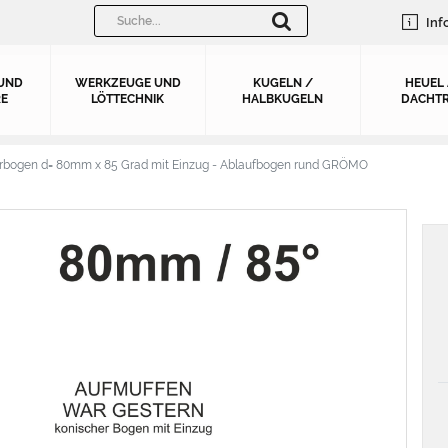
Inf
UND
WERKZEUGE UND
KUGELN /
HEUEL
E
LÖTTECHNIK
HALBKUGELN
DACHTR
ohrbogen d= 80mm x 85 Grad mit Einzug - Ablaufbogen rund GRÖMO