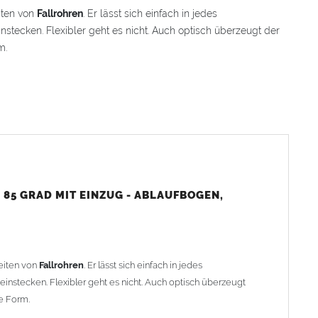
iten von
Fallrohren
. Er lässt sich einfach in jedes
stecken. Flexibler geht es nicht. Auch optisch überzeugt der
m.
 Muffe
t einsatzbereit
nd Witterungsbeständigkeit
85 GRAD MIT EINZUG - ABLAUFBOGEN,
den
, beachten Sie bitte den Einbauhinweis (siehe -> Allgemeine
eiten von
Fallrohren
. Er lässt sich einfach in jedes
instecken. Flexibler geht es nicht. Auch optisch überzeugt
e Form.