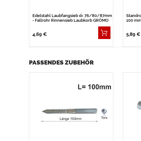
Edelstahl Laubfangsieb d= 76/80/87mm
Standr
- Fallrohr Rinnensieb Laubkorb GRÖMO
100 m
4,69 €
5,89 €
PASSENDES ZUBEHÖR