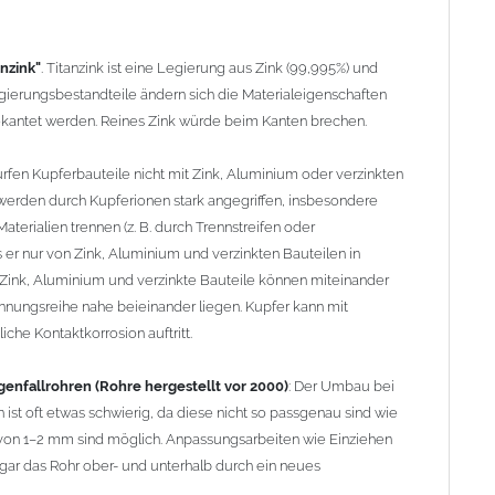
ist oft etwas schwierig, da diese nicht so passgenau sind wie
n 1–2 mm sind möglich. Anpassungsarbeiten wie Einziehen
anzink"
. Titanzink ist eine Legierung aus Zink (99,995%) und
ar das Rohr ober- und unterhalb durch ein neues
ierungsbestandteile ändern sich die Materialeigenschaften
ekantet werden. Reines Zink würde beim Kanten brechen.
nd HT-Rohren
: Der direkte Zusammenbau von Metall- und
rfen Kupferbauteile nicht mit Zink, Aluminium oder verzinkten
Wandstärken nur eingeschränkt möglich. Zu diesem Zweck
erden durch Kupferionen stark angegriffen, insbesondere
agen stehen wir Ihnen gern zur Verfügung.
terialien trennen (z. B. durch Trennstreifen oder
er nur von Zink, Aluminium und verzinkten Bauteilen in
Zink, Aluminium und verzinkte Bauteile können miteinander
nnungsreihe nahe beieinander liegen. Kupfer kann mit
che Kontaktkorrosion auftritt.
enfallrohren (Rohre hergestellt vor 2000)
: Der Umbau bei
 ist oft etwas schwierig, da diese nicht so passgenau sind wie
on 1–2 mm sind möglich. Anpassungsarbeiten wie Einziehen
ar das Rohr ober- und unterhalb durch ein neues