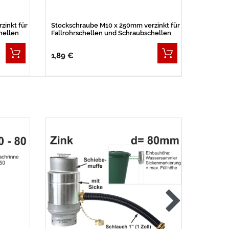
zinkt für
Stockschraube M10 x 250mm verzinkt für
Übergan
hellen
Fallrohrschellen und Schraubschellen
Rohr 10
100mm 
1,89 €
10,59 