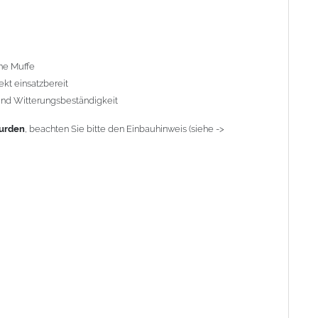
ne Muffe
ekt einsatzbereit
 und Witterungsbeständigkeit
nzink"
. Titanzink ist eine Legierung aus Zink (99,995%) und
erungsbestandteile ändern sich die Materialeigenschaften und
wurden
, beachten Sie bitte den Einbauhinweis (siehe ->
et werden. Reines Zink würde beim Kanten brechen.
n Kupferbauteile nicht mit Zink, Aluminium oder verzinkten
rden durch Kupferionen stark angegriffen, insbesondere wenn
ien trennen (z. B. durch Trennstreifen oder Beschichtungen) und
nium und verzinkten Bauteilen in Richtung Kupfer verläuft.
te Bauteile können miteinander verbaut werden, da sie in der
egen. Kupfer kann mit Edelstahl und Blei kombiniert werden,
allrohren (Rohre hergestellt vor 2000)
: Der Umbau bei