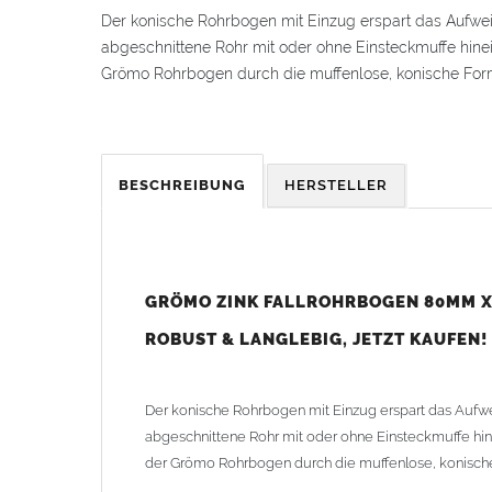
Der konische Rohrbogen mit Einzug erspart das Aufwe
abgeschnittene Rohr mit oder ohne Einsteckmuffe hinein
Grömo Rohrbogen durch die muffenlose, konische For
Vorteile:
Kein lästiges Aufweiten von Rohren mehr
Kein Aufweitwerkzeug erforderlich
BESCHREIBUNG
HERSTELLER
Sichere Steckverbindung für Rohre mit und ohne
Einfach in abgelängtes Rohr hineinstecken - direk
Langlebiges
Zink
(Titanzink) für Außeneinsatz u
GRÖMO ZINK FALLROHRBOGEN 80MM X 
Bei
Fallrohren, die vor dem Jahr 2000 hergestellt wur
Hinweise).
ROBUST & LANGLEBIG, JETZT KAUFEN!
Technische Daten:
Material:
Zink
(Titanzink)
Der konische Rohrbogen mit Einzug erspart das Aufw
Durchmesser: 80 mm
abgeschnittene Rohr mit oder ohne Einsteckmuffe hine
Bogenwinkel: 85 Grad
der Grömo Rohrbogen durch die muffenlose, konisch
Einzug für einfaches Stecksystem