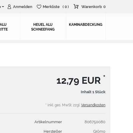
o
Anmelden
Merkliste
Warenkorb
0
( 0 )
 ALU
HEUEL ALU
KAMINABDECKUNG
ITTE
SCHNEEFANG
*
12,79 EUR
Inhalt
1
Stück
* inkl. ges. MwSt. zzgl.
Versandkosten
Artikelnummer
806750080
Hersteller
Grömo