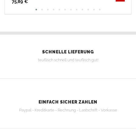
75,89 €
SCHNELLE LIEFERUNG
teuflisch schnell und teuflisch gut!
EINFACH SICHER ZAHLEN
Paypal - Kreditkarte - Rechnung - Lastschrift - Vorkasse