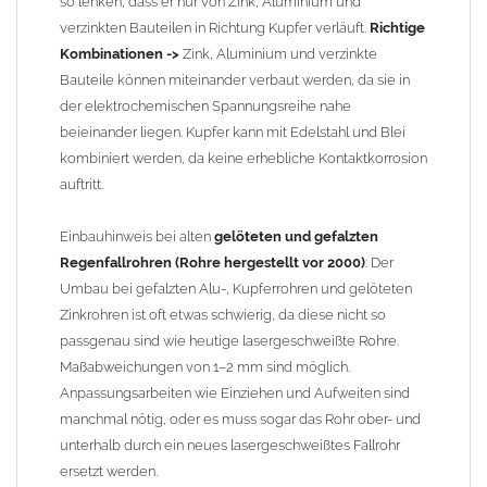
so lenken, dass er nur von Zink, Aluminium und
verzinkten Bauteilen in Richtung Kupfer verläuft.
Richtige
Kombinationen ->
Zink, Aluminium und verzinkte
Bauteile können miteinander verbaut werden, da sie in
der elektrochemischen Spannungsreihe nahe
beieinander liegen. Kupfer kann mit Edelstahl und Blei
kombiniert werden, da keine erhebliche Kontaktkorrosion
auftritt.
Einbauhinweis bei alten
gelöteten und gefalzten
Regenfallrohren (Rohre hergestellt vor 2000)
: Der
Umbau bei gefalzten Alu-, Kupferrohren und gelöteten
Zinkrohren ist oft etwas schwierig, da diese nicht so
passgenau sind wie heutige lasergeschweißte Rohre.
Maßabweichungen von 1–2 mm sind möglich.
Anpassungsarbeiten wie Einziehen und Aufweiten sind
manchmal nötig, oder es muss sogar das Rohr ober- und
unterhalb durch ein neues lasergeschweißtes Fallrohr
ersetzt werden.