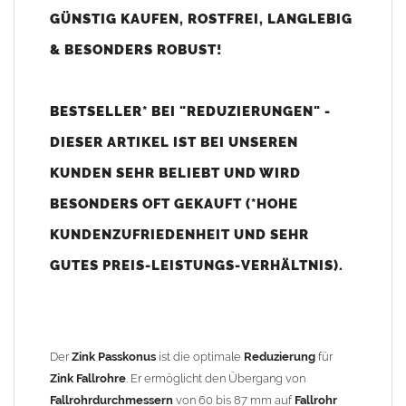
GÜNSTIG KAUFEN, ROSTFREI, LANGLEBIG
Vorteile:
Eine
Reduzierung
für vier verschiedene
& BESONDERS ROBUST!
Fallrohrdurchmesser
– geringe Lagerhaltung
Einfache und schnelle Montage
Zum Stecken –
Passkonus
ohne Lötarbeiten nahtlos in
BESTSELLER* BEI "REDUZIERUNGEN" -
das
Fallrohr
einzufügen*
DIESER ARTIKEL IST BEI UNSEREN
Problemloser Anschluss von Vordach- und
Balkonentwässerungen
KUNDEN SEHR BELIEBT UND WIRD
Langlebiges und korrosionsbeständiges
Zinkmaterial
BESONDERS OFT GEKAUFT (*HOHE
*Evtl. mit zusätzlicher
Steckmuffe
– Zubehörartikel Art.-Nr.
KUNDENZUFRIEDENHEIT UND SEHR
806440100
GUTES PREIS-LEISTUNGS-VERHÄLTNIS).
Einbautipps:
Mit einer Blechschere oder Metallbügelsäge kann der
Passkonus
auf Durchmesser von 76 mm, 80 mm oder 87 mm
Der
Zink Passkonus
ist die optimale
Reduzierung
für
gekürzt werden.
Zink Fallrohre
. Er ermöglicht den Übergang von
Der
Passkonus
passt unten nur in ein aufgeweitetes
Fallrohr
(mit
Fallrohrdurchmessern
von 60 bis 87 mm auf
Fallrohr
Muffe). Hat Ihr
Fallrohr
keine Muffe, wird eine zusätzliche