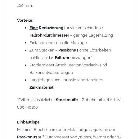
100 mm.
Steckmuffe
(Art.-Nr. 806440100 – nicht enthalten) benötigt.
Diesen Artikel finden Sie unter
Reduzierungen
.
Vorteile:
Eine
Reduzierung
für vier verschiedene
Bei
Fallrohren, die vor dem Jahr 2000 hergestellt wurden
,
Fallrohrdurchmesser
– geringe Lagerhaltung
beachten Sie bitte den Einbauhinweis (siehe -> Allgemeine
Einfache und schnelle Montage
Hinweise).
Zum Stecken –
Passkonus
ohne Lötarbeiten
nahtlos in das
Fallrohr
einzufügen*
Technische Daten:
Problemloser Anschluss von Vordach- und
Größe: für
Fallrohre
nach DIN 18461 mit
Balkonentwässerungen
Außendurchmesser 100 mm
Langlebiges und korrosionsbeständiges
Material:
Zink
(Titanzink)
Zinkmaterial
Höhe: ca. 137 mm
Hersteller: Frank Bauelemente (Original), baugleich mit
*Evtl. mit zusätzlicher
Steckmuffe
– Zubehörartikel Art.-Nr.
Grömo Art.-Nr. 62825
806440100
Gewicht: 0,16 kg
Einbautipps:
Mit einer Blechschere oder Metallbügelsäge kann der
Allgemeine Hinweise / Informationen:
Passkonus
auf Durchmesser von 76 mm, 80 mm oder 87
Bei allen Angaben von
"Zink"
handelt es sich um
"Titanzink"
.