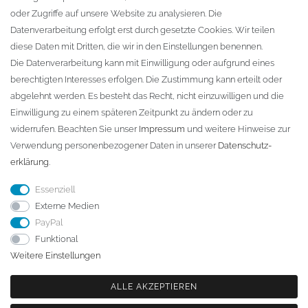
oder Zugriffe auf unsere Website zu analysieren. Die
Fa. Steffen Jost
Datenverarbeitung erfolgt erst durch gesetzte Cookies. Wir teilen
Söbrigener Weg 50
diese Daten mit Dritten, die wir in den Einstellungen benennen.
D-01796 Pirna
Die Datenverarbeitung kann mit Einwilligung oder aufgrund eines
berechtigten Interesses erfolgen. Die Zustimmung kann erteilt oder
abgelehnt werden. Es besteht das Recht, nicht einzuwilligen und die
Telefon:
+49 (0)3501 507295
Einwilligung zu einem späteren Zeitpunkt zu ändern oder zu
info@dach-teufel.de
widerrufen. Beachten Sie unser
Impressum
und weitere Hinweise zur
Verwendung personenbezogener Daten in unserer
Daten­schutz­
erklärung
.
Essenziell
Externe Medien
PayPal
Funktional
Weitere Einstellungen
ALLE AKZEPTIEREN