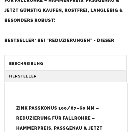
FÜR FALLROHRE – HAMMERPREIS, PASSGENAU &
JETZT GÜNSTIG KAUFEN, ROSTFREI, LANGLEBIG &
BESONDERS ROBUST!
BESTSELLER* BEI "REDUZIERUNGEN" - DIESER
ARTIKEL IST BEI UNSEREN KUNDEN SEHR BELIEBT
UND WIRD BESONDERS OFT GEKAUFT (*HOHE
BESCHREIBUNG
KUNDENZUFRIEDENHEIT UND SEHR GUTES PREIS-
HERSTELLER
LEISTUNGS-VERHÄLTNIS).
ZINK PASSKONUS 100/87–60 MM –
Der
Zink Passkonus
ist die optimale
Reduzierung
für
Zink
Fallrohre
. Er ermöglicht den Übergang von
REDUZIERUNG FÜR FALLROHRE –
Fallrohrdurchmessern
von 60 bis 87 mm auf
Fallrohr
100 mm.
HAMMERPREIS, PASSGENAU & JETZT