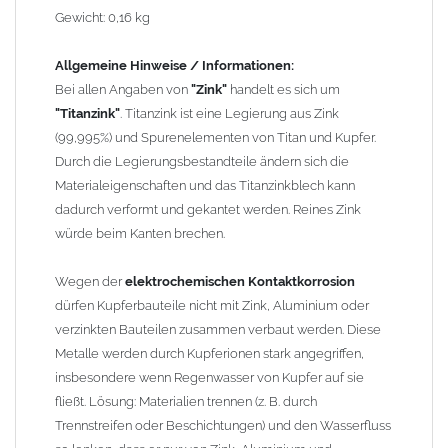
erhebliche Kontaktkorrosion auftritt.
Gewicht: 0,16 kg
Einbauhinweis bei alten
gelöteten und gefalzten
Allgemeine Hinweise / Informationen:
Regenfallrohren (Rohre hergestellt vor 2000)
: Der Umbau bei
Bei allen Angaben von
"Zink"
handelt es sich um
gefalzten Alu-, Kupferrohren und gelöteten Zinkrohren ist oft
"Titanzink"
. Titanzink ist eine Legierung aus Zink
etwas schwierig, da diese nicht so passgenau sind wie heutige
(99,995%) und Spurenelementen von Titan und Kupfer.
lasergeschweißte Rohre. Maßabweichungen von 1–2 mm sind
Durch die Legierungsbestandteile ändern sich die
möglich. Anpassungsarbeiten wie Einziehen und Aufweiten sind
Materialeigenschaften und das Titanzinkblech kann
manchmal nötig, oder es muss sogar das Rohr ober- und
dadurch verformt und gekantet werden. Reines Zink
unterhalb durch ein neues lasergeschweißtes Fallrohr ersetzt
würde beim Kanten brechen.
werden.
Wegen der
elektrochemischen Kontaktkorrosion
Zusammenbau von
Metall-Regenfallrohren mit KG- und HT-
dürfen Kupferbauteile nicht mit Zink, Aluminium oder
Rohren
: Der direkte Zusammenbau von Metall- und
verzinkten Bauteilen zusammen verbaut werden. Diese
Kunststoffrohren ist aufgrund der unterschiedlichen
Metalle werden durch Kupferionen stark angegriffen,
Wandstärken nur eingeschränkt möglich. Zu diesem Zweck
insbesondere wenn Regenwasser von Kupfer auf sie
führen wir einige Adapter in unserem Sortiment. Bei Fragen
fließt. Lösung: Materialien trennen (z. B. durch
stehen wir Ihnen gern zur Verfügung.
Trennstreifen oder Beschichtungen) und den Wasserfluss