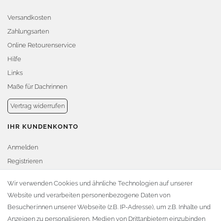
Versandkosten
Zahlungsarten
Online Retourenservice
Hilfe
Links
Maße für Dachrinnen
Vertrag widerrufen
IHR KUNDENKONTO
Anmelden
Registrieren
Warenkorb
Wir verwenden Cookies und ähnliche Technologien auf unserer
Website und verarbeiten personenbezogene Daten von
Zur Kasse
Besucher:innen unserer Webseite (z.B. IP-Adresse), um z.B. Inhalte und
KONTAKT
Anzeigen zu personalisieren, Medien von Drittanbietern einzubinden