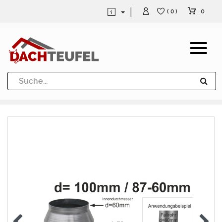
0
( 0 )
Dachrinne und Fallrohre
Werkzeuge und Löttechnik
Kugeln / Halbkugeln
Heuel Alu Dachtritte
Heuel Alu Schneefang
Kaminabdeckung