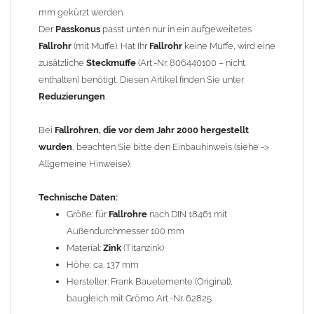
mm gekürzt werden.
Titanzink ist eine Legierung aus Zink (99,995%) und
Der
Passkonus
passt unten nur in ein aufgeweitetes
Spurenelementen von Titan und Kupfer. Durch die
Fallrohr
(mit Muffe). Hat Ihr
Fallrohr
keine Muffe, wird eine
Legierungsbestandteile ändern sich die Materialeigenschaften
zusätzliche
Steckmuffe
(Art.-Nr. 806440100 – nicht
und das Titanzinkblech kann dadurch verformt und gekantet
enthalten) benötigt. Diesen Artikel finden Sie unter
werden. Reines Zink würde beim Kanten brechen.
Reduzierungen
.
Wegen der
elektrochemischen Kontaktkorrosion
dürfen
Bei
Fallrohren, die vor dem Jahr 2000 hergestellt
Kupferbauteile nicht mit Zink, Aluminium oder verzinkten
wurden
, beachten Sie bitte den Einbauhinweis (siehe ->
Bauteilen zusammen verbaut werden. Diese Metalle werden
Allgemeine Hinweise).
durch Kupferionen stark angegriffen, insbesondere wenn
Regenwasser von Kupfer auf sie fließt. Lösung: Materialien
Technische Daten:
trennen (z. B. durch Trennstreifen oder Beschichtungen) und den
Größe: für
Fallrohre
nach DIN 18461 mit
Wasserfluss so lenken, dass er nur von Zink, Aluminium und
Außendurchmesser 100 mm
verzinkten Bauteilen in Richtung Kupfer verläuft.
Richtige
Material:
Zink
(Titanzink)
Kombinationen ->
Zink, Aluminium und verzinkte Bauteile
Höhe: ca. 137 mm
können miteinander verbaut werden, da sie in der
Hersteller: Frank Bauelemente (Original),
elektrochemischen Spannungsreihe nahe beieinander liegen.
baugleich mit Grömo Art.-Nr. 62825
Kupfer kann mit Edelstahl und Blei kombiniert werden, da keine