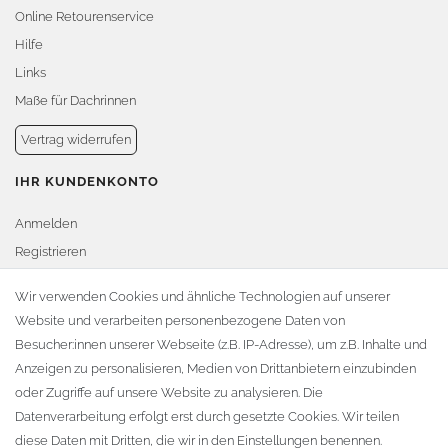
Online Retourenservice
Hilfe
Links
Maße für Dachrinnen
Vertrag widerrufen
IHR KUNDENKONTO
Anmelden
Registrieren
Warenkorb
Wir verwenden Cookies und ähnliche Technologien auf unserer
Website und verarbeiten personenbezogene Daten von
Zur Kasse
Besucher:innen unserer Webseite (z.B. IP-Adresse), um z.B. Inhalte und
KONTAKT
Anzeigen zu personalisieren, Medien von Drittanbietern einzubinden
oder Zugriffe auf unsere Website zu analysieren. Die
Fa. Steffen Jost
Datenverarbeitung erfolgt erst durch gesetzte Cookies. Wir teilen
Söbrigener Weg 50
diese Daten mit Dritten, die wir in den Einstellungen benennen.