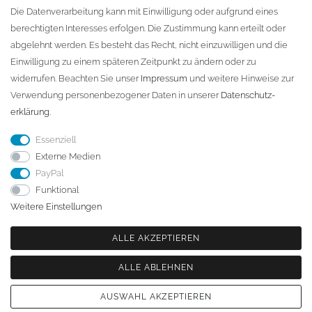
D-01796 Pirna
Die Datenverarbeitung kann mit Einwilligung oder aufgrund eines
berechtigten Interesses erfolgen. Die Zustimmung kann erteilt oder
abgelehnt werden. Es besteht das Recht, nicht einzuwilligen und die
Telefon:
+49 (0)3501 507295
Einwilligung zu einem späteren Zeitpunkt zu ändern oder zu
info@dach-teufel.de
widerrufen. Beachten Sie unser
Impressum
und weitere Hinweise zur
Verwendung personenbezogener Daten in unserer
Daten­schutz­
erklärung
.
Essenziell
Externe Medien
PayPal
Funktional
Weitere Einstellungen
ALLE AKZEPTIEREN
ALLE ABLEHNEN
© Copyright 2026 | Alle Rechte vorbehalten. - | Realisation
colornativ /
AUSWAHL AKZEPTIEREN