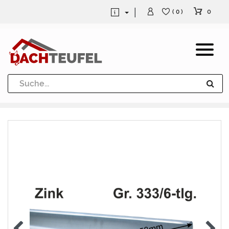
0
( 0 )
Dachrinne und Fallrohre
Werkzeuge und Löttechnik
Kugeln / Halbkugeln
Heuel Alu Dachtritte
Heuel Alu Schneefang
Kaminabdeckung