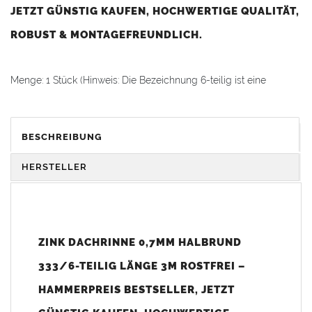
JETZT GÜNSTIG KAUFEN, HOCHWERTIGE QUALITÄT,
ROBUST & MONTAGEFREUNDLICH.
Menge: 1 Stück (Hinweis: Die Bezeichnung 6-teilig ist eine
Größenangabe und keine Mengeneinheit.)
WICHTIG:
BESCHREIBUNG
Für den Versand der Dachrinne per Spedition benötigen wir eine
Telefonnummer. Bitte bei der Adresseingabe angeben!
HERSTELLER
Einsatzbereich:
Die
Titanzink Dachrinne 333
(RG 333) eignet sich ideal für
mittelgroße bis große Dächer von Ein- und Mehrfamilienhäusern.
ZINK DACHRINNE 0,7MM HALBRUND
Diese
Dachrinne
zählt zu den am häufigsten eingesetzten
Rinnengrößen im Wohnungsbau.
333/6-TEILIG LÄNGE 3M ROSTFREI –
HAMMERPREIS BESTSELLER, JETZT
Mit dieser
Dachrinne Größe 333
in Kombination mit einem
100