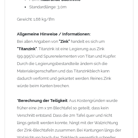
oder ein Fallrohr mit einem Durchmesser von 100mm.
Standardlänge: 3,0m
Wegen der
elektrochemischen Kontaktkorrosion
dürfen
Gewicht: 1,68 kg/lfm
Kupferbauteile nicht mit Zink, Aluminium oder verzinkten
Bauteilen zusammen verbaut werden. Diese Metalle werden
Allgemeine Hinweise / Informationen:
durch Kupferionen stark angegriffen, insbesondere wenn
Bei allen Angaben von
"Zink"
handelt es sich um
Regenwasser von Kupfer auf sie fließt. Lösung: Materialien
"Titanzink"
. Titanzink ist eine Legierung aus Zink
trennen (z. B. durch Trennstreifen oder Beschichtungen) und den
(99,995%) und Spurenelementen von Titan und Kupfer.
Wasserfluss so lenken, dass er nur von Zink, Aluminium und
Durch die Legierungsbestandteile ändern sich die
verzinkten Bauteilen in Richtung Kupfer verläuft.
Richtige
Materialeigenschaften und das Titanzinkblech kann
Kombinationen ->
Zink, Aluminium und verzinkte Bauteile
dadurch verformt und gekantet werden. Reines Zink
können miteinander verbaut werden, da sie in der
würde beim Kanten brechen.
elektrochemischen Spannungsreihe nahe beieinander liegen.
Kupfer kann mit Edelstahl und Blei kombiniert werden, da keine
*Berechnung der Teiligkeit
: Aus Kostengründen wurde
erhebliche Kontaktkorrosion auftritt.
früher eine 2m x 1m Blechtafel so geteilt, dass kein
Verschnitt entstand. Dass die 2m Tafel quer und nicht
längs geteilt werden konnte, hängt mit der Walzrichtung
der Zink-Blechtafeln zusammen. Bei Kantungen längs der
Walzrichtung brach das Zinkblech wesentlich schneller.