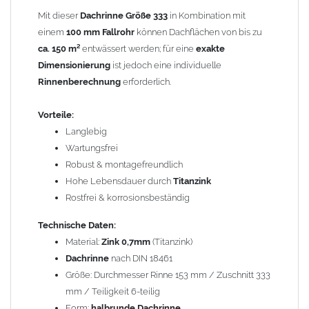
Mit dieser
Dachrinne Größe 333
in Kombination mit
Allgemeine Hinweise / Informationen:
einem
100 mm Fallrohr
können Dachflächen von bis zu
Bei allen Angaben von
"Zink"
handelt es sich um
"Titanzink"
.
ca. 150 m²
entwässert werden; für eine
exakte
Titanzink ist eine Legierung aus Zink (99,995%) und
Dimensionierung
ist jedoch eine individuelle
Spurenelementen von Titan und Kupfer. Durch die
Rinnenberechnung
erforderlich.
Legierungsbestandteile ändern sich die Materialeigenschaften
und das Titanzinkblech kann dadurch verformt und gekantet
Vorteile:
werden. Reines Zink würde beim Kanten brechen.
Langlebig
Wartungsfrei
*Berechnung der Teiligkeit
: Aus Kostengründen wurde früher
Robust & montagefreundlich
eine 2m x 1m Blechtafel so geteilt, dass kein Verschnitt entstand.
Hohe Lebensdauer durch
Titanzink
Dass die 2m Tafel quer und nicht längs geteilt werden konnte,
Rostfrei & korrosionsbeständig
hängt mit der Walzrichtung der Zink-Blechtafeln zusammen. Bei
Technische Daten:
Kantungen längs der Walzrichtung brach das Zinkblech
Material:
Zink 0,7mm
(Titanzink)
wesentlich schneller. Beispiel: 2m geteilt durch 8 Stück (8-tlg.)
Dachrinne
nach DIN 18461
ergibt einen Zuschnitt von 250mm oder bei 6 Stück (6-tlg.) einen
Größe: Durchmesser Rinne 153 mm / Zuschnitt 333
Zuschnitt von 333mm u.s.w.. Aus dem 333mm Zuschnitt entsteht,
mm / Teiligkeit 6-teilig
dann eine Dachrinne mit einem Innendurchmesser von 153mm
Form:
halbrunde Dachrinne