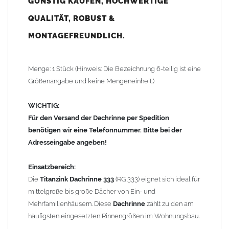
GÜNSTIG KAUFEN, HOCHWERTIGE
mm Fallrohr
können Dachflächen von bis zu
ca. 150 m²
entwässert werden; für eine
exakte Dimensionierung
ist jedoch
QUALITÄT, ROBUST &
eine individuelle
Rinnenberechnung
erforderlich.
MONTAGEFREUNDLICH.
Vorteile:
Langlebig
Menge: 1 Stück (Hinweis: Die Bezeichnung 6-teilig ist eine
Wartungsfrei
Größenangabe und keine Mengeneinheit.)
Robust & montagefreundlich
Hohe Lebensdauer durch
Titanzink
WICHTIG:
Rostfrei & korrosionsbeständig
Für den Versand der Dachrinne per Spedition
benötigen wir eine Telefonnummer. Bitte bei der
Technische Daten:
Adresseingabe angeben!
Material:
Zink 0,7mm
(Titanzink)
Dachrinne
nach DIN 18461
Einsatzbereich:
Größe: Durchmesser Rinne 153 mm / Zuschnitt 333 mm /
Die
Titanzink Dachrinne 333
(RG 333) eignet sich ideal für
Teiligkeit 6-teilig
mittelgroße bis große Dächer von Ein- und
Form:
halbrunde Dachrinne
Mehrfamilienhäusern. Diese
Dachrinne
zählt zu den am
Standardlänge: 3,0m
häufigsten eingesetzten Rinnengrößen im Wohnungsbau.
Gewicht: 1,68 kg/lfm