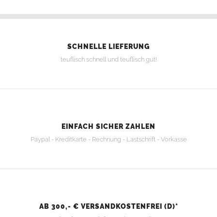
SCHNELLE LIEFERUNG
teuflisch schnell und teuflisch gut!
EINFACH SICHER ZAHLEN
Paypal - Kreditkarte - Rechnung - Lastschrift - Vorkasse
AB 300,- € VERSANDKOSTENFREI (D)*