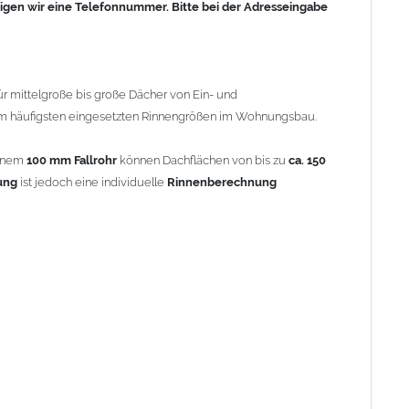
igen wir eine Telefonnummer. Bitte bei der Adresseingabe
für mittelgroße bis große Dächer von Ein- und
 mm / Teiligkeit 6-teilig
am häufigsten eingesetzten Rinnengrößen im Wohnungsbau.
einem
100 mm Fallrohr
können Dachflächen von bis zu
ca. 150
ung
ist jedoch eine individuelle
Rinnenberechnung
rüher eine 2m x 1m Blechtafel so geteilt, dass kein Verschnitt
lt werden konnte, hängt mit der Walzrichtung der Zink-
chtung brach das Zinkblech wesentlich schneller. Beispiel: 2m
on 250mm oder bei 6 Stück (6-tlg.) einen Zuschnitt von 333mm
Dachrinne mit einem Innendurchmesser von 153mm oder ein