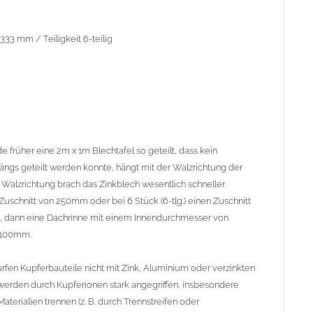
n Kupferbauteile nicht mit Zink, Aluminium oder verzinkten
rden durch Kupferionen stark angegriffen, insbesondere wenn
ien trennen (z. B. durch Trennstreifen oder Beschichtungen) und
33 mm / Teiligkeit 6-teilig
nium und verzinkten Bauteilen in Richtung Kupfer verläuft.
te Bauteile können miteinander verbaut werden, da sie in der
egen. Kupfer kann mit Edelstahl und Blei kombiniert werden,
 früher eine 2m x 1m Blechtafel so geteilt, dass kein
 längs geteilt werden konnte, hängt mit der Walzrichtung der
Walzrichtung brach das Zinkblech wesentlich schneller.
n Zuschnitt von 250mm oder bei 6 Stück (6-tlg.) einen Zuschnitt
, dann eine Dachrinne mit einem Innendurchmesser von
 100mm.
rfen Kupferbauteile nicht mit Zink, Aluminium oder verzinkten
erden durch Kupferionen stark angegriffen, insbesondere
terialien trennen (z. B. durch Trennstreifen oder