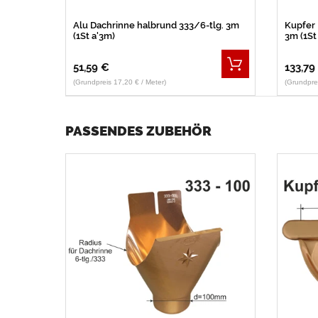
Alu Dachrinne halbrund 333/6-tlg. 3m
Kupfer 
(1St a'3m)
3m (1St
51,59 €
133,79
(Grundpreis 17,20 € / Meter)
(Grundprei
PASSENDES ZUBEHÖR