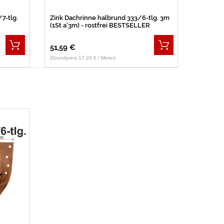
7-tlg.
Zink Dachrinne halbrund 333/6-tlg. 3m
(1St a'3m) - rostfrei BESTSELLER
51,59 €
(Grundpreis 17,20 € / Meter)