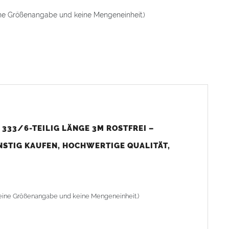
 eine Größenangabe und keine Mengeneinheit.)
n wir eine Telefonnummer. Bitte bei der Adresseingabe
r mittelgroße bis große Dächer von Ein- und
 häufigsten eingesetzten Rinnengrößen im Wohnungsbau.
333/6-TEILIG LÄNGE 3M ROSTFREI –
nem
100 mm Fallrohr
können Dachflächen von bis zu
ca. 150 m²
NSTIG KAUFEN, HOCHWERTIGE QUALITÄT,
t jedoch eine individuelle
Rinnenberechnung
erforderlich.
t eine Größenangabe und keine Mengeneinheit.)