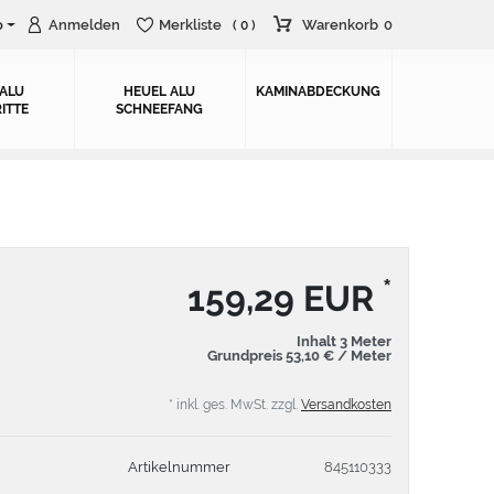
o
Anmelden
Merkliste
Warenkorb
0
( 0 )
 ALU
HEUEL ALU
KAMINABDECKUNG
ITTE
SCHNEEFANG
*
159,29 EUR
Inhalt
3
Meter
Grundpreis
53,10 € / Meter
* inkl. ges. MwSt. zzgl.
Versandkosten
Artikelnummer
845110333