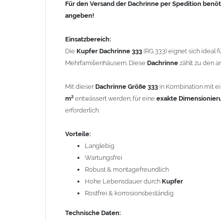
Für den Versand der Dachrinne per Spedition benöt
Rostfrei & korrosionsbeständig
angeben!
Technische Daten:
Material:
Kupfer 0,6mm
Einsatzbereich:
Dachrinne
nach DIN 18461
Die
Kupfer Dachrinne 333
(RG 333) eignet sich ideal 
Größe: Durchmesser Rinne 153 mm / Zuschnitt 333
Mehrfamilienhäusern. Diese
Dachrinne
zählt zu den 
Form:
halbrunde Dachrinne
Standardlänge: 3,0m
Mit dieser
Dachrinne Größe 333
in Kombination mit 
m²
entwässert werden; für eine
exakte Dimensionier
Gewicht: 1,68 kg/lfm
erforderlich.
Allgemeine Hinweise / Informationen:
Vorteile:
*Berechnung der Teiligkeit
: Aus Kostengründen wurde f
Langlebig
entstand. Dass die 2m Tafel quer und nicht längs getei
Wartungsfrei
Blechtafeln zusammen. Bei Kantungen längs der Walzri
Robust & montagefreundlich
geteilt durch 8 Stück (8-tlg.) ergibt einen Zuschnitt v
Hohe Lebensdauer durch
Kupfer
u.s.w.. Aus dem 333mm Zuschnitt entsteht, dann eine 
Rostfrei & korrosionsbeständig
Fallrohr mit einem Durchmesser von 100mm.
Technische Daten: