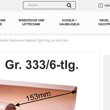
Inf
UND
WERKZEUGE UND
KUGELN /
HEUEL
E
LÖTTECHNIK
HALBKUGELN
DACHTR
Kupfer Dachrinne halbrund 333/6-tlg. 3m (1St a'3m)