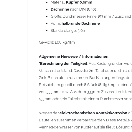
Wegen der
elektrochemischen Kontaktkorrosion
dürfe
Material:
Kupfer 0,6mm
Bauteilen zusammen verbaut werden. Diese Metalle we
Dachrinne
nach DIN 18461
Regenwasser von Kupfer auf sie fließt. Lösung: Material
Größe: Durchmesser Rinne 153 mm / Zuschnitt 3
den Wasserfluss so lenken, dass er nur von Zink, Alumi
Form:
halbrunde Dachrinne
Richtige Kombinationen ->
Zink, Aluminium und verzink
Standardlänge: 3,0m
elektrochemischen Spannungsreihe nahe beieinander li
Gewicht: 1,68 kg/lfm
da keine erhebliche Kontaktkorrosion auftritt.
Allgemeine Hinweise / Informationen:
*Berechnung der Teiligkeit
: Aus Kostengründen wurde
Verschnitt entstand. Dass die 2m Tafel quer und nicht
Zink-Blechtafeln zusammen. Bei Kantungen längs der 
Beispiel: 2m geteilt durch 8 Stück (8-tlg.) ergibt eine
von 333mm u.s.w.. Aus dem 333mm Zuschnitt entsteht
153mm oder ein Fallrohr mit einem Durchmesser von
Wegen der
elektrochemischen Kontaktkorrosion
dü
Bauteilen zusammen verbaut werden. Diese Metalle w
wenn Regenwasser von Kupfer auf sie fließt. Lösung: Ma