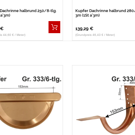
Dachrinne halbrund 250/8-tlg.
Kupfer Dachrinne halbrund 280/
 a'3m)
3m (1St a'3m)
 €
139,29 €
s 44,60 € / Meter)
(Grundpreis 46,43 € / Meter)