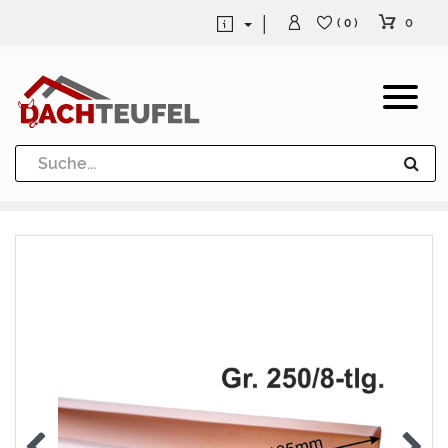
0
( 0 )
Dachrinne und Fallrohre
Werkzeuge und Löttechnik
Kugeln / Halbkugeln
Heuel Alu Dachtritte
Heuel Alu Schneefang
Kaminabdeckung