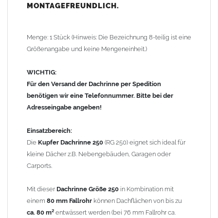
Rinnenberechnung
erforderlich.
MONTAGEFREUNDLICH.
Vorteile:
Langlebig
Menge: 1 Stück (Hinweis: Die Bezeichnung 8-teilig ist eine
Wartungsfrei
Größenangabe und keine Mengeneinheit.)
Robust & montagefreundlich
Hohe Lebensdauer durch
Kupfer
WICHTIG:
Rostfrei & korrosionsbeständig
Für den Versand der Dachrinne per Spedition
benötigen wir eine Telefonnummer. Bitte bei der
Technische Daten:
Adresseingabe angeben!
Material:
Kupfer 0,6mm
Dachrinne
nach DIN 18461
Einsatzbereich:
Größe: Durchmesser Rinne 105 mm / Zuschnitt 250 mm /
Die
Kupfer Dachrinne 250
(RG 250) eignet sich ideal für
Teiligkeit 8-teilig
kleine Dächer z.B. Nebengebäuden, Garagen oder
Form:
halbrunde Dachrinne
Carports.
Standardlänge: 3,0m
Mit dieser
Dachrinne Größe 250
in Kombination mit
Gewicht: 1,26 kg/lfm
einem
80 mm Fallrohr
können Dachflächen von bis zu
ca. 80 m²
entwässert werden (bei 76 mm Fallrohr ca.
Allgemeine Hinweise / Informationen: