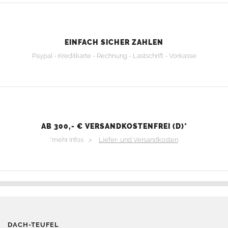
EINFACH SICHER ZAHLEN
Paypal - Kreditkarte - Rechnung - Lastschrift - Vorkasse
AB 300,- € VERSANDKOSTENFREI (D)*
*mehr Infos >
Liefer- und Versandkosten
DACH-TEUFEL