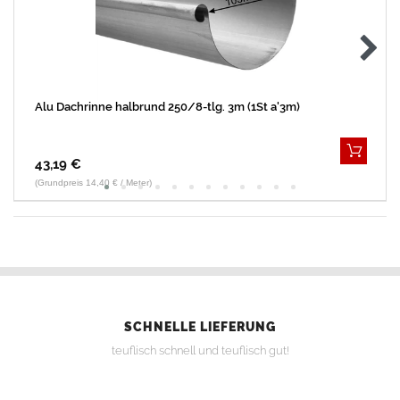
Alu Dachrinne halbrund 250/8-tlg. 3m (1St a'3m)
43,19 €
(Grundpreis 14,40 € / Meter)
SCHNELLE LIEFERUNG
teuflisch schnell und teuflisch gut!