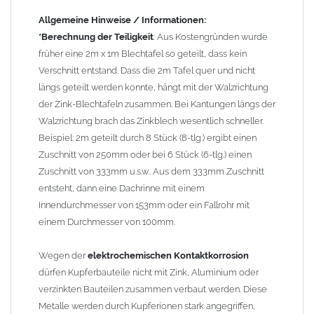
verzinkten Bauteilen in Richtung Kupfer verläuft.
Richtige
Kombinationen ->
Zink, Aluminium und verzinkte Bauteile
Allgemeine Hinweise / Informationen:
können miteinander verbaut werden, da sie in der
*Berechnung der Teiligkeit
: Aus Kostengründen wurde
elektrochemischen Spannungsreihe nahe beieinander liegen.
früher eine 2m x 1m Blechtafel so geteilt, dass kein
Kupfer kann mit Edelstahl und Blei kombiniert werden, da keine
Verschnitt entstand. Dass die 2m Tafel quer und nicht
erhebliche Kontaktkorrosion auftritt.
längs geteilt werden konnte, hängt mit der Walzrichtung
der Zink-Blechtafeln zusammen. Bei Kantungen längs der
Walzrichtung brach das Zinkblech wesentlich schneller.
Beispiel: 2m geteilt durch 8 Stück (8-tlg.) ergibt einen
Zuschnitt von 250mm oder bei 6 Stück (6-tlg.) einen
Zuschnitt von 333mm u.s.w.. Aus dem 333mm Zuschnitt
entsteht, dann eine Dachrinne mit einem
Innendurchmesser von 153mm oder ein Fallrohr mit
einem Durchmesser von 100mm.
Wegen der
elektrochemischen Kontaktkorrosion
dürfen Kupferbauteile nicht mit Zink, Aluminium oder
verzinkten Bauteilen zusammen verbaut werden. Diese
Metalle werden durch Kupferionen stark angegriffen,