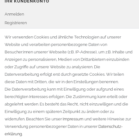
IHR KUNDENKONTO
Anmelden
Registrieren
Warenkorb
Wir verwenden Cookies und ähnliche Technologien auf unserer
Website und verarbeiten personenbezogene Daten von
Zur Kasse
Besucher:innen unserer Webseite (z.B. IP-Adresse), um z.B. Inhalte und
KONTAKT
Anzeigen zu personalisieren, Medien von Drittanbietern einzubinden
oder Zugriffe auf unsere Website zu analysieren. Die
Fa. Steffen Jost
Datenverarbeitung erfolgt erst durch gesetzte Cookies. Wir teilen
Söbrigener Weg 50
diese Daten mit Dritten, die wir in den Einstellungen benennen.
D-01796 Pirna
Die Datenverarbeitung kann mit Einwilligung oder aufgrund eines
berechtigten Interesses erfolgen. Die Zustimmung kann erteilt oder
abgelehnt werden. Es besteht das Recht, nicht einzuwilligen und die
Telefon:
+49 (0)3501 507295
Einwilligung zu einem späteren Zeitpunkt zu ändern oder zu
info@dach-teufel.de
widerrufen. Beachten Sie unser
Impressum
und weitere Hinweise zur
Verwendung personenbezogener Daten in unserer
Daten­schutz­
erklärung
.