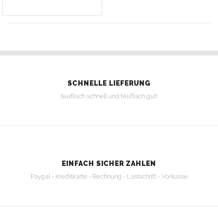
SCHNELLE LIEFERUNG
teuflisch schnell und teuflisch gut!
EINFACH SICHER ZAHLEN
Paypal - Kreditkarte - Rechnung - Lastschrift - Vorkasse