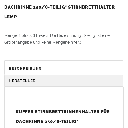
DACHRINNE 250/8-TEILIG* STIRNBRETTHALTER
LEMP
Menge: 1 Stück (Hinweis: Die Bezeichnung 8-teilig. ist eine
Größenangabe und keine Mengeneinheit.)
Passend für alle
Dachrinnen
nach DIN 18461.
BESCHREIBUNG
Für
Dachrinne
: Durchmesser Rinne 105 mm / Zuschnitt 250 mm
/ Teiligkeit 8-teilig.
HERSTELLER
Material: Kupfer
Hinweis zur Montage:
KUPFER STIRNBRETTRINNENHALTER FÜR
Der empfohlene
Rinnenhalterabstand
beträgt ca. 50–60 cm (in
DACHRINNE 250/8-TEILIG*
Schneeregionen enger). Die
Rinnenhalter
werden direkt am