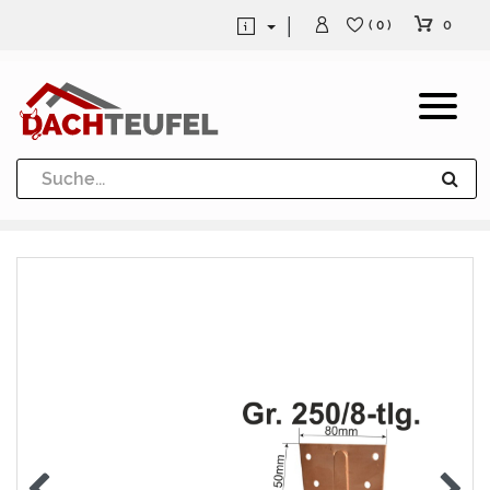
0
( 0 )
Dachrinne und Fallrohre
Werkzeuge und Löttechnik
Kugeln / Halbkugeln
Heuel Alu Dachtritte
Heuel Alu Schneefang
Kaminabdeckung