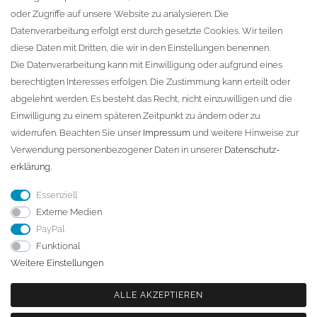
oder Zugriffe auf unsere Website zu analysieren. Die
Fa. Steffen Jost
Datenverarbeitung erfolgt erst durch gesetzte Cookies. Wir teilen
Söbrigener Weg 50
diese Daten mit Dritten, die wir in den Einstellungen benennen.
D-01796 Pirna
Die Datenverarbeitung kann mit Einwilligung oder aufgrund eines
berechtigten Interesses erfolgen. Die Zustimmung kann erteilt oder
abgelehnt werden. Es besteht das Recht, nicht einzuwilligen und die
Telefon:
+49 (0)3501 507295
Einwilligung zu einem späteren Zeitpunkt zu ändern oder zu
info@dach-teufel.de
widerrufen. Beachten Sie unser
Impressum
und weitere Hinweise zur
Verwendung personenbezogener Daten in unserer
Daten­schutz­
erklärung
.
Essenziell
Externe Medien
PayPal
Funktional
Weitere Einstellungen
ALLE AKZEPTIEREN