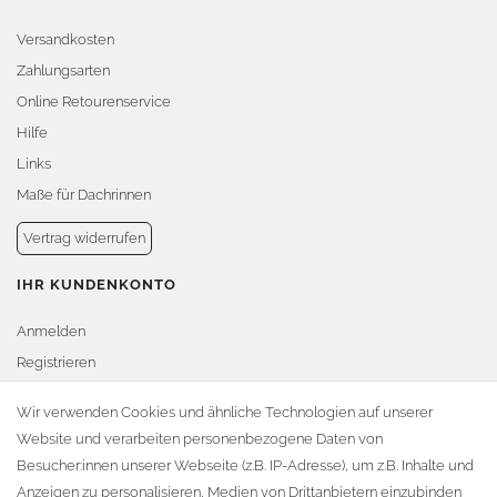
Versandkosten
Zahlungsarten
Online Retourenservice
Hilfe
Links
Maße für Dachrinnen
Vertrag widerrufen
IHR KUNDENKONTO
Anmelden
Registrieren
Warenkorb
Wir verwenden Cookies und ähnliche Technologien auf unserer
Website und verarbeiten personenbezogene Daten von
Zur Kasse
Besucher:innen unserer Webseite (z.B. IP-Adresse), um z.B. Inhalte und
KONTAKT
Anzeigen zu personalisieren, Medien von Drittanbietern einzubinden