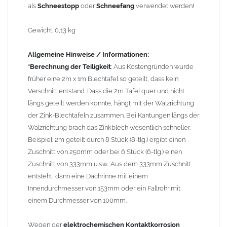
als
Schneestopp
oder
Schneefang
verwendet werden!
Kupferbauteile nicht mit Zink, Aluminium oder verzinkten
Bauteilen zusammen verbaut werden. Diese Metalle werden
Gewicht: 0,13 kg
durch Kupferionen stark angegriffen, insbesondere wenn
Regenwasser von Kupfer auf sie fließt. Lösung: Materialien
Allgemeine Hinweise / Informationen:
trennen (z. B. durch Trennstreifen oder Beschichtungen) und den
*Berechnung der Teiligkeit
: Aus Kostengründen wurde
Wasserfluss so lenken, dass er nur von Zink, Aluminium und
früher eine 2m x 1m Blechtafel so geteilt, dass kein
verzinkten Bauteilen in Richtung Kupfer verläuft.
Richtige
Verschnitt entstand. Dass die 2m Tafel quer und nicht
Kombinationen ->
Zink, Aluminium und verzinkte Bauteile
längs geteilt werden konnte, hängt mit der Walzrichtung
können miteinander verbaut werden, da sie in der
der Zink-Blechtafeln zusammen. Bei Kantungen längs der
elektrochemischen Spannungsreihe nahe beieinander liegen.
Walzrichtung brach das Zinkblech wesentlich schneller.
Kupfer kann mit Edelstahl und Blei kombiniert werden, da keine
Beispiel: 2m geteilt durch 8 Stück (8-tlg.) ergibt einen
erhebliche Kontaktkorrosion auftritt.
Zuschnitt von 250mm oder bei 6 Stück (6-tlg.) einen
Zuschnitt von 333mm u.s.w.. Aus dem 333mm Zuschnitt
entsteht, dann eine Dachrinne mit einem
Innendurchmesser von 153mm oder ein Fallrohr mit
einem Durchmesser von 100mm.
Wegen der
elektrochemischen Kontaktkorrosion