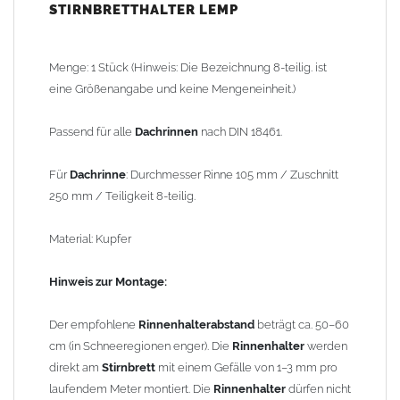
STIRNBRETTHALTER LEMP
Stirnbrett
mit einem Gefälle von 1–3 mm pro laufendem Meter
montiert. Die
Rinnenhalter
dürfen nicht als
Schneestopp
oder
Schneefang
verwendet werden!
Menge: 1 Stück (Hinweis: Die Bezeichnung 8-teilig. ist
eine Größenangabe und keine Mengeneinheit.)
Gewicht: 0,13 kg
Passend für alle
Dachrinnen
nach DIN 18461.
Allgemeine Hinweise / Informationen:
*Berechnung der Teiligkeit
: Aus Kostengründen wurde früher
Für
Dachrinne
: Durchmesser Rinne 105 mm / Zuschnitt
eine 2m x 1m Blechtafel so geteilt, dass kein Verschnitt entstand.
250 mm / Teiligkeit 8-teilig.
Dass die 2m Tafel quer und nicht längs geteilt werden konnte,
hängt mit der Walzrichtung der Zink-Blechtafeln zusammen. Bei
Material: Kupfer
Kantungen längs der Walzrichtung brach das Zinkblech
wesentlich schneller. Beispiel: 2m geteilt durch 8 Stück (8-tlg.)
Hinweis zur Montage:
ergibt einen Zuschnitt von 250mm oder bei 6 Stück (6-tlg.) einen
Zuschnitt von 333mm u.s.w.. Aus dem 333mm Zuschnitt entsteht,
Der empfohlene
Rinnenhalterabstand
beträgt ca. 50–60
dann eine Dachrinne mit einem Innendurchmesser von 153mm
cm (in Schneeregionen enger). Die
Rinnenhalter
werden
oder ein Fallrohr mit einem Durchmesser von 100mm.
direkt am
Stirnbrett
mit einem Gefälle von 1–3 mm pro
laufendem Meter montiert. Die
Rinnenhalter
dürfen nicht
Wegen der
elektrochemischen Kontaktkorrosion
dürfen