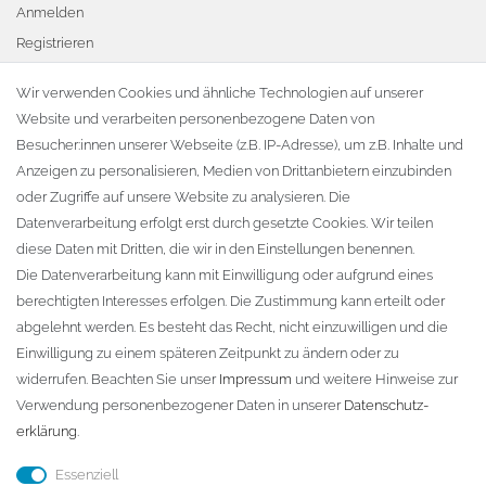
Anmelden
Registrieren
Warenkorb
Wir verwenden Cookies und ähnliche Technologien auf unserer
Website und verarbeiten personenbezogene Daten von
Zur Kasse
Besucher:innen unserer Webseite (z.B. IP-Adresse), um z.B. Inhalte und
KONTAKT
Anzeigen zu personalisieren, Medien von Drittanbietern einzubinden
oder Zugriffe auf unsere Website zu analysieren. Die
Fa. Steffen Jost
Datenverarbeitung erfolgt erst durch gesetzte Cookies. Wir teilen
Söbrigener Weg 50
diese Daten mit Dritten, die wir in den Einstellungen benennen.
D-01796 Pirna
Die Datenverarbeitung kann mit Einwilligung oder aufgrund eines
berechtigten Interesses erfolgen. Die Zustimmung kann erteilt oder
abgelehnt werden. Es besteht das Recht, nicht einzuwilligen und die
Telefon:
+49 (0)3501 507295
Einwilligung zu einem späteren Zeitpunkt zu ändern oder zu
info@dach-teufel.de
widerrufen. Beachten Sie unser
Impressum
und weitere Hinweise zur
Verwendung personenbezogener Daten in unserer
Daten­schutz­
erklärung
.
Essenziell