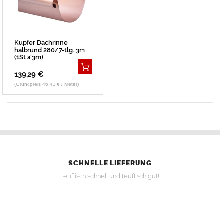
Kupfer Dachrinne
halbrund 280/7-tlg. 3m
(1St a'3m)
139,29 €
(Grundpreis 46,43 € / Meter)
SCHNELLE LIEFERUNG
teuflisch schnell und teuflisch gut!