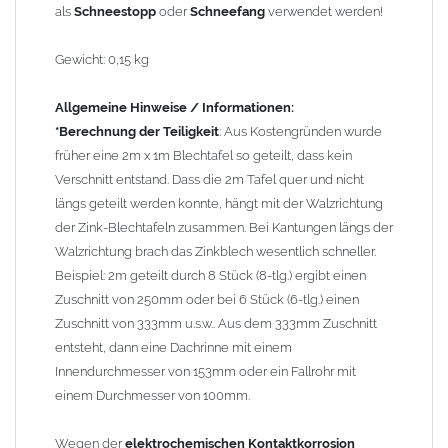
als
Schneestopp
oder
Schneefang
verwendet werden!
Kupferbauteile nicht mit Zink, Aluminium oder verzinkten
Bauteilen zusammen verbaut werden. Diese Metalle werden
Gewicht: 0,15 kg
durch Kupferionen stark angegriffen, insbesondere wenn
Regenwasser von Kupfer auf sie fließt. Lösung: Materialien
Allgemeine Hinweise / Informationen:
trennen (z. B. durch Trennstreifen oder Beschichtungen) und den
*Berechnung der Teiligkeit
: Aus Kostengründen wurde
Wasserfluss so lenken, dass er nur von Zink, Aluminium und
früher eine 2m x 1m Blechtafel so geteilt, dass kein
verzinkten Bauteilen in Richtung Kupfer verläuft.
Richtige
Verschnitt entstand. Dass die 2m Tafel quer und nicht
Kombinationen ->
Zink, Aluminium und verzinkte Bauteile
längs geteilt werden konnte, hängt mit der Walzrichtung
können miteinander verbaut werden, da sie in der
der Zink-Blechtafeln zusammen. Bei Kantungen längs der
elektrochemischen Spannungsreihe nahe beieinander liegen.
Walzrichtung brach das Zinkblech wesentlich schneller.
Kupfer kann mit Edelstahl und Blei kombiniert werden, da keine
Beispiel: 2m geteilt durch 8 Stück (8-tlg.) ergibt einen
erhebliche Kontaktkorrosion auftritt.
Zuschnitt von 250mm oder bei 6 Stück (6-tlg.) einen
Zuschnitt von 333mm u.s.w.. Aus dem 333mm Zuschnitt
entsteht, dann eine Dachrinne mit einem
Innendurchmesser von 153mm oder ein Fallrohr mit
einem Durchmesser von 100mm.
Wegen der
elektrochemischen Kontaktkorrosion