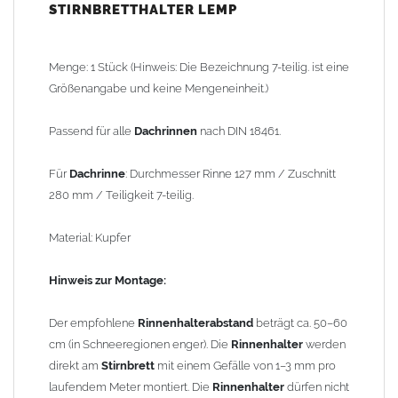
STIRNBRETTHALTER LEMP
Stirnbrett
mit einem Gefälle von 1–3 mm pro laufendem Meter
montiert. Die
Rinnenhalter
dürfen nicht als
Schneestopp
oder
Schneefang
verwendet werden!
Menge: 1 Stück (Hinweis: Die Bezeichnung 7-teilig. ist eine
Größenangabe und keine Mengeneinheit.)
Gewicht: 0,15 kg
Passend für alle
Dachrinnen
nach DIN 18461.
Allgemeine Hinweise / Informationen:
*Berechnung der Teiligkeit
: Aus Kostengründen wurde früher
Für
Dachrinne
: Durchmesser Rinne 127 mm / Zuschnitt
eine 2m x 1m Blechtafel so geteilt, dass kein Verschnitt entstand.
280 mm / Teiligkeit 7-teilig.
Dass die 2m Tafel quer und nicht längs geteilt werden konnte,
hängt mit der Walzrichtung der Zink-Blechtafeln zusammen. Bei
Material: Kupfer
Kantungen längs der Walzrichtung brach das Zinkblech
wesentlich schneller. Beispiel: 2m geteilt durch 8 Stück (8-tlg.)
Hinweis zur Montage:
ergibt einen Zuschnitt von 250mm oder bei 6 Stück (6-tlg.) einen
Zuschnitt von 333mm u.s.w.. Aus dem 333mm Zuschnitt entsteht,
Der empfohlene
Rinnenhalterabstand
beträgt ca. 50–60
dann eine Dachrinne mit einem Innendurchmesser von 153mm
cm (in Schneeregionen enger). Die
Rinnenhalter
werden
oder ein Fallrohr mit einem Durchmesser von 100mm.
direkt am
Stirnbrett
mit einem Gefälle von 1–3 mm pro
laufendem Meter montiert. Die
Rinnenhalter
dürfen nicht
Wegen der
elektrochemischen Kontaktkorrosion
dürfen