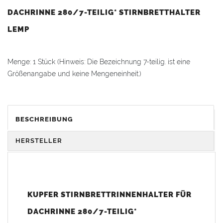
DACHRINNE 280/7-TEILIG* STIRNBRETTHALTER
LEMP
Menge: 1 Stück (Hinweis: Die Bezeichnung 7-teilig. ist eine
Größenangabe und keine Mengeneinheit.)
Passend für alle
Dachrinnen
nach DIN 18461.
BESCHREIBUNG
Für
Dachrinne
: Durchmesser Rinne 127 mm / Zuschnitt 280 mm
/ Teiligkeit 7-teilig.
HERSTELLER
Material: Kupfer
Hinweis zur Montage:
KUPFER STIRNBRETTRINNENHALTER FÜR
Der empfohlene
Rinnenhalterabstand
beträgt ca. 50–60 cm (in
DACHRINNE 280/7-TEILIG*
Schneeregionen enger). Die
Rinnenhalter
werden direkt am