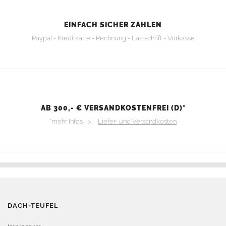
EINFACH SICHER ZAHLEN
Paypal - Kreditkarte - Rechnung - Lastschrift - Vorkasse
AB 300,- € VERSANDKOSTENFREI (D)*
*mehr Infos >
Liefer- und Versandkosten
DACH-TEUFEL