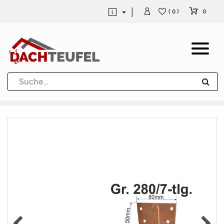
0
( 0 )
Dachrinne und Fallrohre
Werkzeuge und Löttechnik
Kugeln / Halbkugeln
Heuel Alu Dachtritte
Heuel Alu Schneefang
Kaminabdeckung