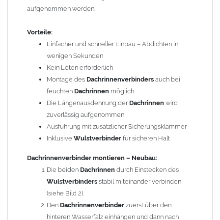
aufgenommen werden.
Sicherungsklammer aufbiegen, Wulstklammer über die
Wulst legen und nach unten einrasten lassen,
Vorteile:
anschließend die Sicherungsklammer zubiegen (siehe
Einfacher und schneller Einbau – Abdichten in
Bild 3). Fehlt der Schnappeffekt, die
Dachrinnenform
wenigen Sekunden
erneut überprüfen und korrigieren.
Kein Löten erforderlich
Dachrinnenverbinder montieren – Reparatur:
Montage des
Dachrinnenverbinders
auch bei
Bei Reparaturarbeiten an tropfenden
Dachrinnen
wird kein
feuchten
Dachrinnen
möglich
Wulstverbinder
verwendet. Den
Dachrinnenverbinder
Die Längenausdehnung der
Dachrinnen
wird
zuerst über den hinteren Wasserfalz einhängen und dann
zuverlässig aufgenommen
nach vorne in Richtung Wulst ziehen.
Ausführung mit zusätzlicher Sicherungsklammer
Sicherungsklammer aufbiegen, Wulstklammer über die
Inklusive
Wulstverbinder
für sicheren Halt
Wulst legen und nach unten einrasten lassen,
Dachrinnenverbinder montieren – Neubau:
anschließend die Sicherungsklammer zubiegen (siehe
Die beiden
Dachrinnen
durch Einstecken des
Bild 3). Fehlt der Schnappeffekt, die
Dachrinnenform
Wulstverbinders
stabil miteinander verbinden
erneut überprüfen und korrigieren.
(siehe Bild 2).
Technische Details:
Den
Dachrinnenverbinder
zuerst über den
Passend für alle
Dachrinnen
nach DIN 18461
hinteren Wasserfalz einhängen und dann nach