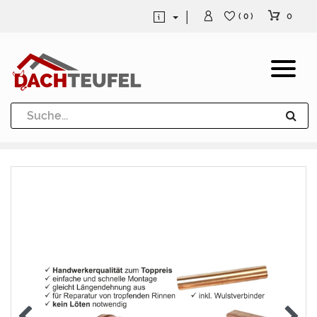
0
( 0 )
Dachrinne und Fallrohre
Werkzeuge und Löttechnik
Kugeln / Halbkugeln
Heuel Alu Dachtritte
Heuel Alu Schneefang
Kaminabdeckung