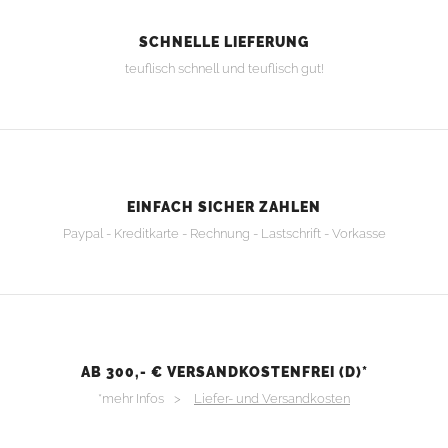
SCHNELLE LIEFERUNG
teuflisch schnell und teuflisch gut!
EINFACH SICHER ZAHLEN
Paypal - Kreditkarte - Rechnung - Lastschrift - Vorkasse
AB 300,- € VERSANDKOSTENFREI (D)*
*mehr Infos >
Liefer- und Versandkosten