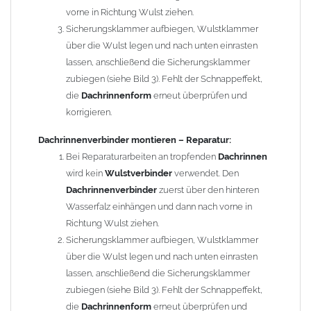
Für
Dachrinne
: Durchmesser Rinne 105 mm / Zuschnitt
vorne in Richtung Wulst ziehen.
250 mm / Teiligkeit 8-teilig*
Sicherungsklammer aufbiegen, Wulstklammer
Material:
Kupfer
über die Wulst legen und nach unten einrasten
Breite des
Dachrinnenverbinders
: 54 mm
lassen, anschließend die Sicherungsklammer
zubiegen (siehe Bild 3). Fehlt der Schnappeffekt,
Gewicht: 0,16 kg
die
Dachrinnenform
erneut überprüfen und
korrigieren.
Allgemeine Hinweise / Informationen:
*Berechnung der Teiligkeit
: Aus Kostengründen wurde früher
Dachrinnenverbinder montieren – Reparatur:
eine 2m x 1m Blechtafel so geteilt, dass kein Verschnitt entstand.
Bei Reparaturarbeiten an tropfenden
Dachrinnen
Dass die 2m Tafel quer und nicht längs geteilt werden konnte,
wird kein
Wulstverbinder
verwendet. Den
hängt mit der Walzrichtung der Zink-Blechtafeln zusammen. Bei
Dachrinnenverbinder
zuerst über den hinteren
Kantungen längs der Walzrichtung brach das Zinkblech
Wasserfalz einhängen und dann nach vorne in
wesentlich schneller. Beispiel: 2m geteilt durch 8 Stück (8-tlg.)
Richtung Wulst ziehen.
ergibt einen Zuschnitt von 250mm oder bei 6 Stück (6-tlg.) einen
Sicherungsklammer aufbiegen, Wulstklammer
Zuschnitt von 333mm u.s.w.. Aus dem 333mm Zuschnitt entsteht,
über die Wulst legen und nach unten einrasten
dann eine Dachrinne mit einem Innendurchmesser von 153mm
lassen, anschließend die Sicherungsklammer
oder ein Fallrohr mit einem Durchmesser von 100mm.
zubiegen (siehe Bild 3). Fehlt der Schnappeffekt,
die
Dachrinnenform
erneut überprüfen und