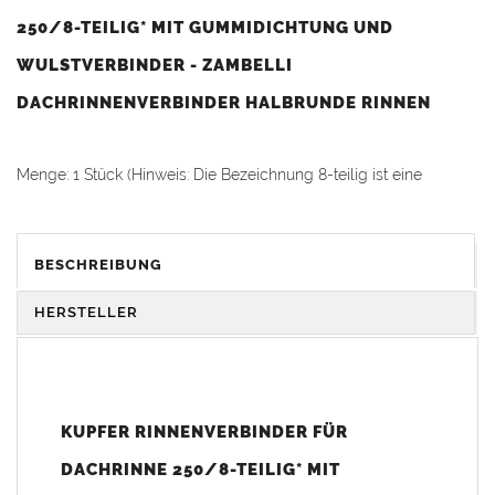
250/8-TEILIG* MIT GUMMIDICHTUNG UND
WULSTVERBINDER - ZAMBELLI
DACHRINNENVERBINDER HALBRUNDE RINNEN
Menge: 1 Stück (Hinweis: Die Bezeichnung 8-teilig ist eine
Größenangabe und keine Mengeneinheit.)
Dachrinnenverbinder
mit Gummidichtung und Spannautomatik
BESCHREIBUNG
zum sicheren Verbinden von halbrunden
Dachrinnen
. Der
Dachrinnenverbinder
eignet sich ideal zum Abdichten undichter
HERSTELLER
Dachrinnenlötnähte
sowie für die fachgerechte Neumontage
von
Regenrinnen
.
Bei Reparaturarbeiten ist der Einbau auch bei feuchten
KUPFER RINNENVERBINDER FÜR
Dachrinnen
problemlos möglich. Die Dachdeckung sowie
vorhandene Einhangbleche müssen dabei nicht aufgenommen
DACHRINNE 250/8-TEILIG* MIT
werden.