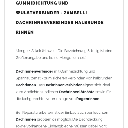
GUMMIDICHTUNG UND
WULSTVERBINDER - ZAMBELLI
Vorteile:
Einfacher und schneller Einbau – Abdichten in wenigen
DACHRINNENVERBINDER HALBRUNDE
Sekunden
RINNEN
Kein Löten erforderlich
Montage des
Dachrinnenverbinders
auch bei feuchten
Dachrinnen
möglich
Menge: 1 Stück (Hinweis: Die Bezeichnung 8-teilig ist eine
Die Längenausdehnung der
Dachrinnen
wird zuverlässig
Größenangabe und keine Mengeneinheit.)
aufgenommen
Ausführung mit zusätzlicher Sicherungsklammer
Dachrinnenverbinder
mit Gummidichtung und
Inklusive
Wulstverbinder
für sicheren Halt
Spannautomatik zum sicheren Verbinden von halbrunden
Dachrinnen
. Der
Dachrinnenverbinder
eignet sich ideal
Dachrinnenverbinder montieren – Neubau:
zum Abdichten undichter
Dachrinnenlötnähte
sowie für
Die beiden
Dachrinnen
durch Einstecken des
die fachgerechte Neumontage von
Regenrinnen
.
Wulstverbinders
stabil miteinander verbinden (siehe Bild
2).
Bei Reparaturarbeiten ist der Einbau auch bei feuchten
Den
Dachrinnenverbinder
zuerst über den hinteren
Dachrinnen
problemlos möglich. Die Dachdeckung
Wasserfalz einhängen und dann nach vorne in Richtung
sowie vorhandene Einhangbleche müssen dabei nicht
Wulst ziehen.