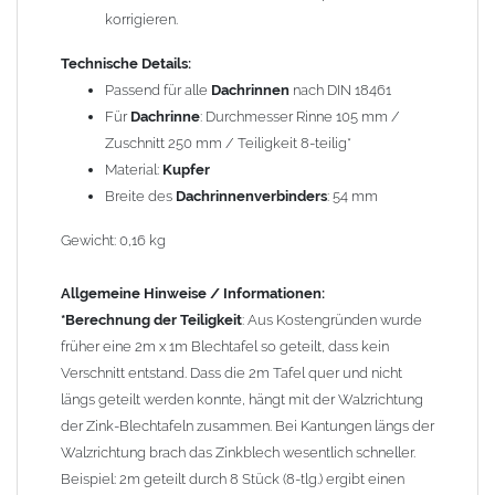
Wegen der
elektrochemischen Kontaktkorrosion
dürfen
korrigieren.
Kupferbauteile nicht mit Zink, Aluminium oder verzinkten
Technische Details:
Bauteilen zusammen verbaut werden. Diese Metalle werden
Passend für alle
Dachrinnen
nach DIN 18461
durch Kupferionen stark angegriffen, insbesondere wenn
Für
Dachrinne
: Durchmesser Rinne 105 mm /
Regenwasser von Kupfer auf sie fließt. Lösung: Materialien
Zuschnitt 250 mm / Teiligkeit 8-teilig*
trennen (z. B. durch Trennstreifen oder Beschichtungen) und den
Material:
Kupfer
Wasserfluss so lenken, dass er nur von Zink, Aluminium und
Breite des
Dachrinnenverbinders
: 54 mm
verzinkten Bauteilen in Richtung Kupfer verläuft.
Richtige
Kombinationen ->
Zink, Aluminium und verzinkte Bauteile
Gewicht: 0,16 kg
können miteinander verbaut werden, da sie in der
elektrochemischen Spannungsreihe nahe beieinander liegen.
Allgemeine Hinweise / Informationen:
Kupfer kann mit Edelstahl und Blei kombiniert werden, da keine
*Berechnung der Teiligkeit
: Aus Kostengründen wurde
erhebliche Kontaktkorrosion auftritt.
früher eine 2m x 1m Blechtafel so geteilt, dass kein
Verschnitt entstand. Dass die 2m Tafel quer und nicht
längs geteilt werden konnte, hängt mit der Walzrichtung
der Zink-Blechtafeln zusammen. Bei Kantungen längs der
Walzrichtung brach das Zinkblech wesentlich schneller.
Beispiel: 2m geteilt durch 8 Stück (8-tlg.) ergibt einen