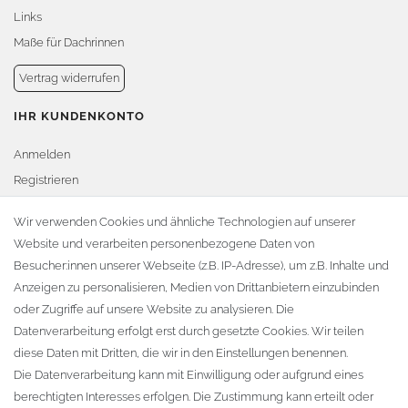
Links
Maße für Dachrinnen
Vertrag widerrufen
IHR KUNDENKONTO
Anmelden
Registrieren
Warenkorb
Wir verwenden Cookies und ähnliche Technologien auf unserer
Website und verarbeiten personenbezogene Daten von
Zur Kasse
Besucher:innen unserer Webseite (z.B. IP-Adresse), um z.B. Inhalte und
KONTAKT
Anzeigen zu personalisieren, Medien von Drittanbietern einzubinden
oder Zugriffe auf unsere Website zu analysieren. Die
Fa. Steffen Jost
Datenverarbeitung erfolgt erst durch gesetzte Cookies. Wir teilen
Söbrigener Weg 50
diese Daten mit Dritten, die wir in den Einstellungen benennen.
D-01796 Pirna
Die Datenverarbeitung kann mit Einwilligung oder aufgrund eines
berechtigten Interesses erfolgen. Die Zustimmung kann erteilt oder