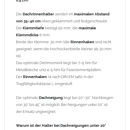
6,5 cm
).
nur eine geringe Wassermenge betroffen, da nur das Wasser,
das über die Hocksicke läuft, um den
Rinnenhalter
herum
Die
Dachrinnenhalter
werden im
maximalen Abstand
geleitet wird. Dennoch kommt es auf jeden Fall zu einer
von 35–40 cm
oben geklammert und festgeschraubt.
Tropfwirkung.
Die
Klemmtiefe
beträgt 50 mm, die
maximale
Klemmdicke
6 mm.
Technische Details:
Breite der Klemme: 30 mm (die
Rinnenhaken
sind nicht
Passend für alle
Dachrinnen
nach DIN 18461
geeignet, wenn die Hochsickenbreite kleiner als 30 mm
Für
Dachrinne
: Durchmesser Rinne 153 mm / Zuschnitt
ist).
333 mm / Teiligkeit 6-teilig*
Das optimale Drehmoment liegt bei 7–9 Nm für
Material: feuerverzinkter Stahl
Metallbleche und 4–5 Nm für Faserzementplatten.
Wichtig:
Die
Rinnenhalter
dürfen auf keinen Fall als
Der
Rinnenhaken
ist nach DIN EM 1462 in der
Schneestopp
oder
Schneefang
verwendet werden!
Tragfähigkeitsklasse L eingestuft.
Gewicht: 9,50 kg
Die optimale
Dachneigung
liegt bei 20°–30°. Nachbiegen
von 30° bis 45° ist möglich. Bei Neigungen unter 20° ist
Allgemeine Hinweise / Informationen:
der Einsatz ungeeignet.
*Berechnung der Teiligkeit
: Aus Kostengründen wurde früher
eine 2m x 1m Blechtafel so geteilt, dass kein Verschnitt entstand.
Warum ist der Halter bei Dachneigungen unter 20°