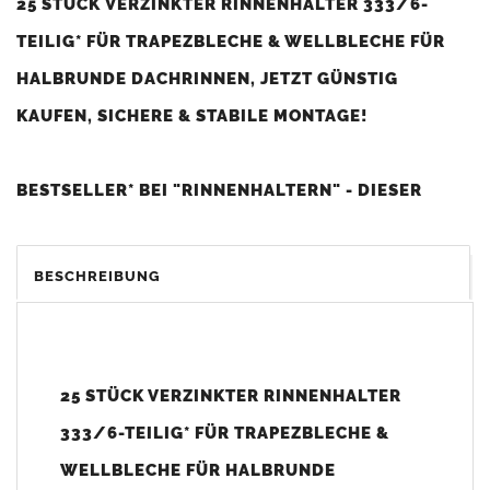
25 STÜCK VERZINKTER RINNENHALTER 333/6-
TEILIG* FÜR TRAPEZBLECHE & WELLBLECHE FÜR
HALBRUNDE DACHRINNEN, JETZT GÜNSTIG
KAUFEN, SICHERE & STABILE MONTAGE!
BESTSELLER* BEI "RINNENHALTERN" - DIESER
ARTIKEL IST BEI UNSEREN KUNDEN SEHR BELIEBT
UND WIRD BESONDERS OFT GEKAUFT (*HOHE
BESCHREIBUNG
KUNDENZUFRIEDENHEIT UND SEHR GUTES PREIS-
LEISTUNGS-VERHÄLTNIS).
25 STÜCK VERZINKTER RINNENHALTER
Menge: 25 Stück (Hinweis: Die Bezeichnung 6-teilig ist eine
333/6-TEILIG* FÜR TRAPEZBLECHE &
Größenangabe und keine Mengeneinheit.)
WELLBLECHE FÜR HALBRUNDE
Vorteile: