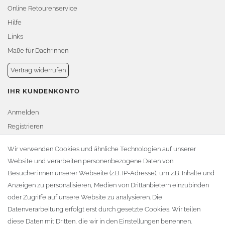
Online Retourenservice
Hilfe
Links
Maße für Dachrinnen
Vertrag widerrufen
IHR KUNDENKONTO
Anmelden
Registrieren
Warenkorb
Wir verwenden Cookies und ähnliche Technologien auf unserer
Website und verarbeiten personenbezogene Daten von
Zur Kasse
Besucher:innen unserer Webseite (z.B. IP-Adresse), um z.B. Inhalte und
KONTAKT
Anzeigen zu personalisieren, Medien von Drittanbietern einzubinden
oder Zugriffe auf unsere Website zu analysieren. Die
Fa. Steffen Jost
Datenverarbeitung erfolgt erst durch gesetzte Cookies. Wir teilen
Söbrigener Weg 50
diese Daten mit Dritten, die wir in den Einstellungen benennen.