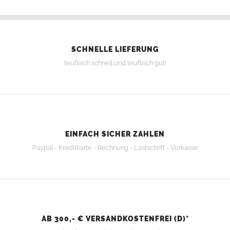
SCHNELLE LIEFERUNG
teuflisch schnell und teuflisch gut!
EINFACH SICHER ZAHLEN
Paypal - Kreditkarte - Rechnung - Lastschrift - Vorkasse
AB 300,- € VERSANDKOSTENFREI (D)*