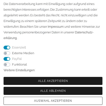
D-01796 Pirna
Die Datenverarbeitung kann mit Einwilligung oder aufgrund eines
berechtigten Interesses erfolgen. Die Zustimmung kann erteilt oder
abgelehnt werden. Es besteht das Recht, nicht einzuwilligen und die
Telefon:
+49 (0)3501 507295
Einwilligung zu einem späteren Zeitpunkt zu ändern oder zu
info@dach-teufel.de
widerrufen. Beachten Sie unser
Impressum
und weitere Hinweise zur
Verwendung personenbezogener Daten in unserer
Daten­schutz­
erklärung
.
Essenziell
Externe Medien
PayPal
Funktional
Weitere Einstellungen
ALLE AKZEPTIEREN
ALLE ABLEHNEN
© Copyright 2026 | Alle Rechte vorbehalten. - | Realisation
colornativ /
AUSWAHL AKZEPTIEREN