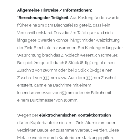
elektrochemischen Spannungsreihe nahe beieinander liegen.
Allgemeine Hinweise / Informationen:
Kupfer kann mit Edelstahl und Blei kombiniert werden, da keine
*Berechnung der Teiligkeit
: Aus Kostengründen wurde
erhebliche Kontaktkorrosion auftritt.
früher eine 2m x 1m Blechtafel so geteilt, dass kein
Verschnitt entstand. Dass die 2m Tafel quer und nicht
längs geteilt werden konnte, hängt mit der Walzrichtung
der Zink-Blechtafeln zusammen. Bei Kantungen längs der
Walzrichtung brach das Zinkblech wesentlich schneller.
Beispiel: 2m geteilt durch 8 Stück (8-tlg.) ergibt einen
Zuschnitt von 250mm oder bei 6 Stück (6-tlg.) einen
Zuschnitt von 333mm u.s.w.. Aus dem 333mm Zuschnitt
entsteht, dann eine Dachrinne mit einem
Innendurchmesser von 153mm oder ein Fallrohr mit
einem Durchmesser von 100mm.
Wegen der
elektrochemischen Kontaktkorrosion
dürfen Kupferbauteile nicht mit Zink, Aluminium oder
verzinkten Bauteilen zusammen verbaut werden. Diese
Metalle werden durch Kupferionen stark angegriffen,