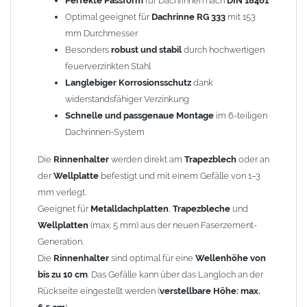
Perfekte Passform
für Dachrinnen nach
DIN 18461
cm
oben geklammert und festgeschraubt.
Optimal geeignet für
Dachrinne RG 333
mit 153
Die
Klemmtiefe
beträgt 50 mm, die
maximale Klemmdicke
6
mm Durchmesser
mm.
Besonders
robust und stabil
durch hochwertigen
Breite der Klemme: 30 mm (die
Rinnenhaken
sind nicht
feuerverzinkten Stahl
geeignet, wenn die Hochsickenbreite kleiner als 30 mm ist).
Langlebiger Korrosionsschutz
dank
Das optimale Drehmoment liegt bei 7–9 Nm für Metallbleche
widerstandsfähiger Verzinkung
und 4–5 Nm für Faserzementplatten.
Schnelle und passgenaue Montage
im 6-teiligen
Der
Rinnenhaken
ist nach DIN EM 1462 in der
Dachrinnen-System
Tragfähigkeitsklasse L eingestuft.
Die
Rinnenhalter
werden direkt am
Trapezblech
oder an
der
Wellplatte
befestigt und mit einem Gefälle von 1–3
Die optimale
Dachneigung
liegt bei 20°–30°. Nachbiegen von
mm verlegt.
30° bis 45° ist möglich. Bei Neigungen unter 20° ist der Einsatz
Geeignet für
Metalldachplatten
,
Trapezbleche
und
ungeeignet.
Wellplatten
(max. 5 mm) aus der neuen Faserzement-
Generation.
Warum ist der Halter bei Dachneigungen unter 20° ungeeignet?
Die
Rinnenhalter
sind optimal für eine
Wellenhöhe von
bis zu 10 cm
. Das Gefälle kann über das Langloch an der
Bei flachen Dachneigungen kann an der Halteklemme Wasser
Rückseite eingestellt werden (
verstellbare Höhe: max.
an der
Dachrinne
vorbeiziehen und unten abtropfen. Es ist zwar