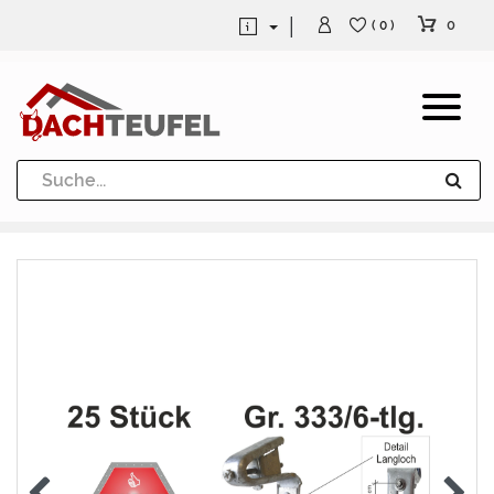
0
( 0 )
Dachrinne und Fallrohre
Werkzeuge und Löttechnik
Kugeln / Halbkugeln
Heuel Alu Dachtritte
Heuel Alu Schneefang
Kaminabdeckung