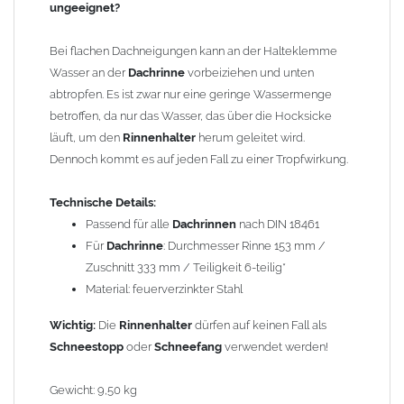
Dass die 2m Tafel quer und nicht längs geteilt werden konnte,
ungeeignet?
hängt mit der Walzrichtung der Zink-Blechtafeln zusammen. Bei
Kantungen längs der Walzrichtung brach das Zinkblech
Bei flachen Dachneigungen kann an der Halteklemme
wesentlich schneller. Beispiel: 2m geteilt durch 8 Stück (8-tlg.)
Wasser an der
Dachrinne
vorbeiziehen und unten
ergibt einen Zuschnitt von 250mm oder bei 6 Stück (6-tlg.) einen
abtropfen. Es ist zwar nur eine geringe Wassermenge
Zuschnitt von 333mm u.s.w.. Aus dem 333mm Zuschnitt entsteht,
betroffen, da nur das Wasser, das über die Hocksicke
dann eine Dachrinne mit einem Innendurchmesser von 153mm
läuft, um den
Rinnenhalter
herum geleitet wird.
oder ein Fallrohr mit einem Durchmesser von 100mm.
Dennoch kommt es auf jeden Fall zu einer Tropfwirkung.
Wegen der
elektrochemischen Kontaktkorrosion
dürfen
Technische Details:
Kupferbauteile nicht mit Zink, Aluminium oder verzinkten
Passend für alle
Dachrinnen
nach DIN 18461
Bauteilen zusammen verbaut werden. Diese Metalle werden
Für
Dachrinne
: Durchmesser Rinne 153 mm /
durch Kupferionen stark angegriffen, insbesondere wenn
Zuschnitt 333 mm / Teiligkeit 6-teilig*
Regenwasser von Kupfer auf sie fließt. Lösung: Materialien
Material: feuerverzinkter Stahl
trennen (z. B. durch Trennstreifen oder Beschichtungen) und den
Wichtig:
Die
Rinnenhalter
dürfen auf keinen Fall als
Wasserfluss so lenken, dass er nur von Zink, Aluminium und
Schneestopp
oder
Schneefang
verwendet werden!
verzinkten Bauteilen in Richtung Kupfer verläuft.
Richtige
Kombinationen ->
Zink, Aluminium und verzinkte Bauteile
Gewicht: 9,50 kg
können miteinander verbaut werden, da sie in der