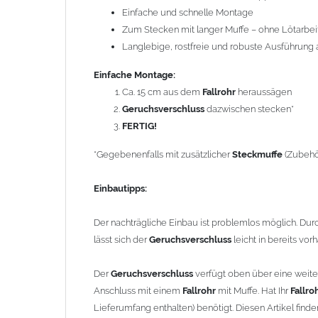
Einfache und schnelle Montage
Anschluss mit einem
Fallrohr
mit Muffe. Hat Ihr
Fallrohr
Zum Stecken mit langer Muffe – ohne Lötarbeit
Lieferumfang enthalten) benötigt. Diesen Artikel finden
Langlebige, rostfreie und robuste Ausführung
Bei
Fallrohren, die vor dem Jahr 2000 hergestellt wur
Einfache Montage:
Hinweise).
Ca. 15 cm aus dem
Fallrohr
heraussägen
Geruchsverschluss
dazwischen stecken*
Um die Standsicherheit von
der Regenrohrklappe
zu ge
FERTIG!
Rohrbefestigungen ggf. ein bis zwei weitere Rohrschel
*Gegebenenfalls mit zusätzlicher
Steckmuffe
(Zubehör
Technische Daten:
Material: Edelstahl zinkummantelt (Titanzink)
Einbautipps:
Durchmesser Fallrohr: 100mm
Länge: 248 mm
Der nachträgliche Einbau ist problemlos möglich. Du
GRÖMO Artikelnummer: 54204
lässt sich der
Geruchsverschluss
leicht in bereits vo
Gewicht: 0,68 kg
Der
Geruchsverschluss
verfügt oben über eine weite
Anschluss mit einem
Fallrohr
mit Muffe. Hat Ihr
Fallro
Allgemeine Hinweise / Informationen:
Lieferumfang enthalten) benötigt. Diesen Artikel find
Bei allen Angaben von
"Zink"
handelt es sich um
"Tita