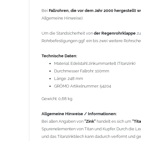
Spurenelementen von Titan und Kupfer. Durch die Legi
Bei
Fallrohren, die vor dem Jahr 2000 hergestellt 
das Titanzinkblech kann dadurch verformt und gekant
Allgemeine Hinweise).
Wegen der
elektrochemischen Kontaktkorrosion
dürfe
Um die Standsicherheit von
der Regenrohrklappe
zu
Bauteilen zusammen verbaut werden. Diese Metalle we
Rohrbefestigungen ggf. ein bis zwei weitere Rohrsch
Regenwasser von Kupfer auf sie fließt. Lösung: Material
den Wasserfluss so lenken, dass er nur von Zink, Alumi
Technische Daten:
Richtige Kombinationen ->
Zink, Aluminium und verzink
Material: Edelstahl zinkummantelt (Titanzink)
elektrochemischen Spannungsreihe nahe beieinander li
Durchmesser Fallrohr: 100mm
da keine erhebliche Kontaktkorrosion auftritt.
Länge: 248 mm
GRÖMO Artikelnummer: 54204
Einbauhinweis bei alten
gelöteten und gefalzten Regenf
gefalzten Alu-, Kupferrohren und gelöteten Zinkrohren 
Gewicht: 0,68 kg
heutige lasergeschweißte Rohre. Maßabweichungen vo
und Aufweiten sind manchmal nötig, oder es muss sog
Allgemeine Hinweise / Informationen:
lasergeschweißtes Fallrohr ersetzt werden.
Bei allen Angaben von
"Zink"
handelt es sich um
"Tit
Spurenelementen von Titan und Kupfer. Durch die Leg
Zusammenbau von
Metall-Regenfallrohren mit KG- u
und das Titanzinkblech kann dadurch verformt und g