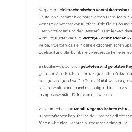
Kunststoffrohren ist aufgrund der unterschiedlichen 
führen wir einige Adapter in unserem Sortiment. Bei Fr
Wegen der
elektrochemischen Kontaktkorrosion
dü
Bauteilen zusammen verbaut werden. Diese Metalle w
wenn Regenwasser von Kupfer auf sie fließt. Lösung: Ma
Beschichtungen) und den Wasserfluss so lenken, dass 
Richtung Kupfer verläuft.
Richtige Kombinationen ->
verbaut werden, da sie in der elektrochemischen Spa
Edelstahl und Blei kombiniert werden, da keine erhebli
Einbauhinweis bei alten
gelöteten und gefalzten Reg
gefalzten Alu-, Kupferrohren und gelöteten Zinkrohren
heutige lasergeschweißte Rohre. Maßabweichungen v
und Aufweiten sind manchmal nötig, oder es muss sog
lasergeschweißtes Fallrohr ersetzt werden.
Zusammenbau von
Metall-Regenfallrohren mit KG
Kunststoffrohren ist aufgrund der unterschiedlichen
führen wir einige Adapter in unserem Sortiment. Bei F