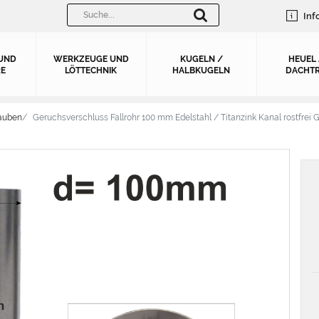
Inf
UND
WERKZEUGE UND
KUGELN /
HEUEL
E
LÖTTECHNIK
HALBKUGELN
DACHTR
auben
Geruchsverschluss Fallrohr 100 mm Edelstahl / Titanzink Kanal rostf