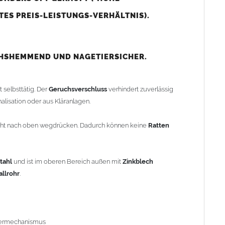
ES PREIS-LEISTUNGS-VERHÄLTNIS).
ermechanismus
n nahtlos in das
Fallrohr
einfügbar*
HSHEMMEND UND NAGETIERSICHER.
us
Edelstahl
 selbsttätig. Der
Geruchsverschluss
verhindert zuverlässig
lisation oder aus Kläranlagen.
icht nach oben wegdrücken. Dadurch können keine
Ratten
rtikel Art.-Nr. 806440100)
tahl
und ist im oberen Bereich außen mit
Zinkblech
allrohr
.
ch einfaches Heraussägen eines etwa 15 cm langen Teilstücks
rhandene
Fallrohre
einsetzen.
dermechanismus
eite und passt auf das normale
Fallrohr
. Unten erfolgt der