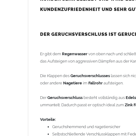
Vorteile:
Geruchshemmend und nagetiersicher
KUNDENZUFRIEDENHEIT UND SEHR GUT
Selbstschließende Verschlussklappen mit Fed
Einfache und schnelle Montage
Zum Stecken mit langer Muffe – ohne Lötarbeite
DER GERUCHSVERSCHLUSS IST GERUC
Langlebige, rostfreie und robuste Ausführung a
Einfache Montage:
Er gibt dem
Regenwasser
von oben nach und schließt
Ca. 15 cm aus dem
Fallrohr
heraussägen
das Aufsteigen von aggressiven Dämpfen aus der Kana
Geruchsverschluss
dazwischen stecken*
FERTIG!
Die Klappen des
Geruchsverschlusses
lassen sich n
oder andere
Nagetiere
im
Fallrohr
aufsteigen.
*Gegebenenfalls mit zusätzlicher
Steckmuffe
(Zubehöra
Der
Geruchsverschluss
besteht vollständig aus
Edels
Einbautipps:
ummantelt. Dadurch passt er optisch ideal zum
Zink F
Der nachträgliche Einbau ist problemlos möglich. Dur
Vorteile:
lässt sich der
Geruchsverschluss
leicht in bereits vo
Geruchshemmend und nagetiersicher
Selbstschließende Verschlussklappen mit Fe
Der
Geruchsverschluss
verfügt oben über eine weite S