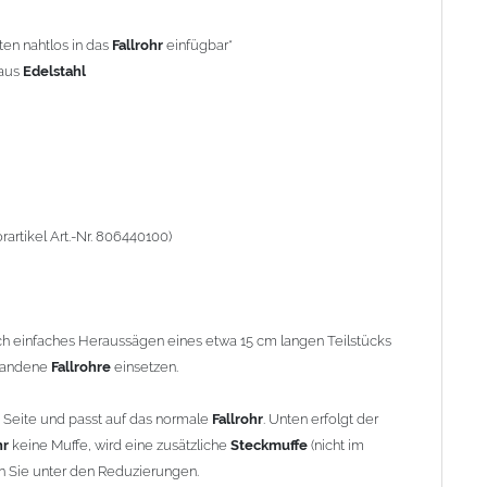
keine Muffe, wird eine zusätzliche
Steckmuffe
(nicht im
en nahtlos in das
Fallrohr
einfügbar*
 Sie unter den Reduzierungen.
 aus
Edelstahl
den
, beachten Sie bitte den Einbauhinweis (siehe -> Allgemeine
währleisten, können in Abhängigkeit der vorhandenen
len notwendig werden.
artikel Art.-Nr. 806440100)
rch einfaches Heraussägen eines etwa 15 cm langen Teilstücks
rhandene
Fallrohre
einsetzen.
 Seite und passt auf das normale
Fallrohr
. Unten erfolgt der
hr
keine Muffe, wird eine zusätzliche
Steckmuffe
(nicht im
en Sie unter den Reduzierungen.
nzink"
. Titanzink ist eine Legierung aus Zink (99,995%) und