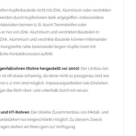
Wandstärken nur eingeschränkt möglich. Zu diesem Zweck
agen stehen wir Ihnen gern zur Verfügung.
rfen Kupferbauteile nicht mit Zink, Aluminium oder verzinkten
erden durch Kupferionen stark angegriffen, insbesondere
terialien trennen (z. B. durch Trennstreifen oder
er nur von Zink, Aluminium und verzinkten Bauteilen in
Zink, Aluminium und verzinkte Bauteile können miteinander
nnungsreihe nahe beieinander liegen. Kupfer kann mit
che Kontaktkorrosion auftritt.
enfallrohren (Rohre hergestellt vor 2000)
: Der Umbau bei
 ist oft etwas schwierig, da diese nicht so passgenau sind wie
on 1–2 mm sind möglich. Anpassungsarbeiten wie Einziehen
ar das Rohr ober- und unterhalb durch ein neues
- und HT-Rohren
: Der direkte Zusammenbau von Metall- und
 Wandstärken nur eingeschränkt möglich. Zu diesem Zweck
ragen stehen wir Ihnen gern zur Verfügung.