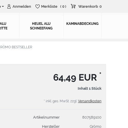
o
Anmelden
Merkliste
Warenkorb
0
( 0 )
 ALU
HEUEL ALU
KAMINABDECKUNG
ITTE
SCHNEEFANG
rei GRÖMO BESTSELLER
*
64,49 EUR
Inhalt
1
Stück
* inkl. ges. MwSt. zzgl.
Versandkosten
Artikelnummer
807589100
Hersteller
Grömo