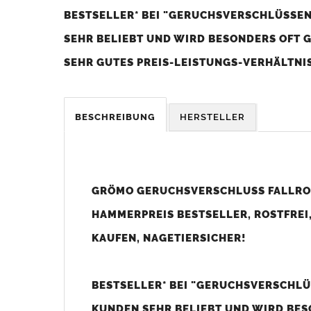
BESTSELLER* BEI "GERUCHSVERSCHLÜSSEN"
SEHR BELIEBT UND WIRD BESONDERS OFT 
SEHR GUTES PREIS-LEISTUNGS-VERHÄLTNIS
BESCHREIBUNG
HERSTELLER
DER GERUCHSVERSCHLUSS IST GERUCHSHE
Er gibt dem
Regenwasser
von oben nach und schließt 
Aufsteigen von aggressiven Dämpfen aus der Kanalisat
GRÖMO GERUCHSVERSCHLUSS FALLROH
HAMMERPREIS BESTSELLER, ROSTFREI
Die Klappen des
Geruchsverschlusses
lassen sich ni
andere
Nagetiere
im
Fallrohr
aufsteigen.
KAUFEN, NAGETIERSICHER!
Der
Geruchsverschluss
besteht vollständig aus
Edelst
Dadurch passt er optisch ideal zum
Zink Fallrohr
.
BESTSELLER* BEI "GERUCHSVERSCHLÜS
KUNDEN SEHR BELIEBT UND WIRD BES