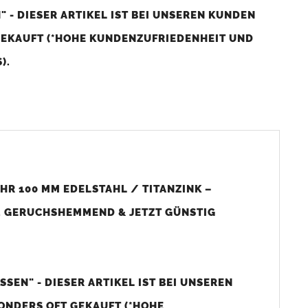
 - DIESER ARTIKEL IST BEI UNSEREN KUNDEN
GEKAUFT (*HOHE KUNDENZUFRIEDENHEIT UND
).
MMEND UND NAGETIERSICHER.
selbsttätig. Der
Geruchsverschluss
verhindert zuverlässig das
ion oder aus Kläranlagen.
R 100 MM EDELSTAHL / TITANZINK –
, GERUCHSHEMMEND & JETZT GÜNSTIG
cht nach oben wegdrücken. Dadurch können keine
Ratten
oder
ahl
und ist im oberen Bereich außen mit
Zinkblech
ummantelt.
SEN" - DIESER ARTIKEL IST BEI UNSEREN
ONDERS OFT GEKAUFT (*HOHE