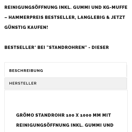
REINIGUNGSÖFFNUNG INKL. GUMMI UND KG-MUFFE
– HAMMERPREIS BESTSELLER, LANGLEBIG & JETZT
GÜNSTIG KAUFEN!
BESTSELLER* BEI "STANDROHREN" - DIESER
ARTIKEL IST BEI UNSEREN KUNDEN SEHR BELIEBT
UND WIRD BESONDERS OFT GEKAUFT (*HOHE
BESCHREIBUNG
KUNDENZUFRIEDENHEIT UND SEHR GUTES PREIS-
HERSTELLER
LEISTUNGS-VERHÄLTNIS).
ORIGINAL GRÖMO REGENSTANDROHR AUS STAHL,
GRÖMO STANDROHR 100 X 1000 MM MIT
RUND, FEUERVERZINKT, MIT REINIGUNGSÖFFNUNG
REINIGUNGSÖFFNUNG INKL. GUMMI UND