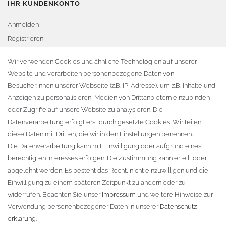
IHR KUNDENKONTO
Anmelden
Registrieren
Warenkorb
Wir verwenden Cookies und ähnliche Technologien auf unserer
Website und verarbeiten personenbezogene Daten von
Zur Kasse
Besucher:innen unserer Webseite (z.B. IP-Adresse), um z.B. Inhalte und
KONTAKT
Anzeigen zu personalisieren, Medien von Drittanbietern einzubinden
oder Zugriffe auf unsere Website zu analysieren. Die
Fa. Steffen Jost
Datenverarbeitung erfolgt erst durch gesetzte Cookies. Wir teilen
Söbrigener Weg 50
diese Daten mit Dritten, die wir in den Einstellungen benennen.
D-01796 Pirna
Die Datenverarbeitung kann mit Einwilligung oder aufgrund eines
berechtigten Interesses erfolgen. Die Zustimmung kann erteilt oder
abgelehnt werden. Es besteht das Recht, nicht einzuwilligen und die
Telefon:
+49 (0)3501 507295
Einwilligung zu einem späteren Zeitpunkt zu ändern oder zu
info@dach-teufel.de
widerrufen. Beachten Sie unser
Impressum
und weitere Hinweise zur
Verwendung personenbezogener Daten in unserer
Daten­schutz­
erklärung
.