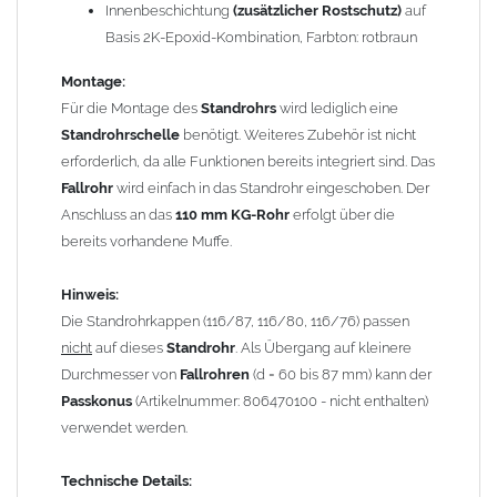
Innenbeschichtung
(zusätzlicher Rostschutz)
auf
Gewicht: 4,10 kg
Basis 2K-Epoxid-Kombination, Farbton: rotbraun
Montage:
Allgemeine Hinweise / Informationen:
Für die Montage des
Standrohrs
wird lediglich eine
Wegen der
elektrochemischen Kontaktkorrosion
dürfen
Standrohrschelle
benötigt. Weiteres Zubehör ist nicht
Kupferbauteile nicht mit Zink, Aluminium oder verzinkten
erforderlich, da alle Funktionen bereits integriert sind. Das
Bauteilen zusammen verbaut werden. Diese Metalle werden
Fallrohr
wird einfach in das Standrohr eingeschoben. Der
durch Kupferionen stark angegriffen, insbesondere wenn
Anschluss an das
110 mm KG-Rohr
erfolgt über die
Regenwasser von Kupfer auf sie fließt. Lösung: Materialien
bereits vorhandene Muffe.
trennen (z. B. durch Trennstreifen oder Beschichtungen) und den
Wasserfluss so lenken, dass er nur von Zink, Aluminium und
Hinweis:
verzinkten Bauteilen in Richtung Kupfer verläuft.
Richtige
Die Standrohrkappen (116/87, 116/80, 116/76) passen
Kombinationen ->
Zink, Aluminium und verzinkte Bauteile
nicht
auf dieses
Standrohr
. Als Übergang auf kleinere
können miteinander verbaut werden, da sie in der
Durchmesser von
Fallrohren
(d = 60 bis 87 mm) kann der
elektrochemischen Spannungsreihe nahe beieinander liegen.
Passkonus
(Artikelnummer: 806470100 - nicht enthalten)
Kupfer kann mit Edelstahl und Blei kombiniert werden, da keine
verwendet werden.
erhebliche Kontaktkorrosion auftritt.
Technische Details: