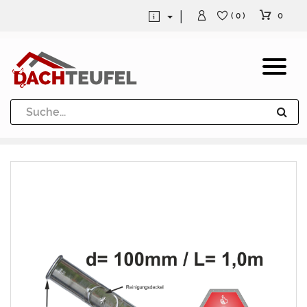
0
( 0 )
Dachrinne und Fallrohre
Werkzeuge und Löttechnik
Kugeln / Halbkugeln
Heuel Alu Dachtritte
Heuel Alu Schneefang
Kaminabdeckung