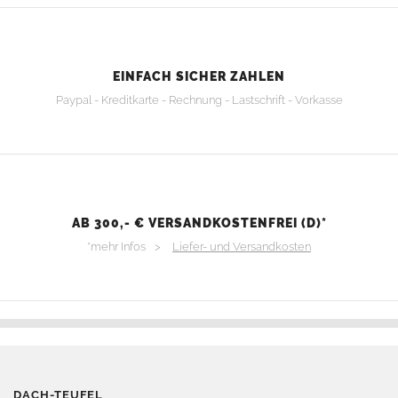
EINFACH SICHER ZAHLEN
Paypal - Kreditkarte - Rechnung - Lastschrift - Vorkasse
AB 300,- € VERSANDKOSTENFREI (D)*
*mehr Infos >
Liefer- und Versandkosten
DACH-TEUFEL