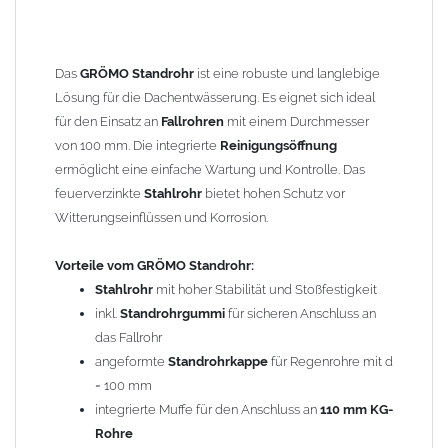
Montage:
Für die Montage des
Standrohrs
wird lediglich eine
Standrohrschelle
benötigt. Weiteres Zubehör ist nicht
Das
GRÖMO Standrohr
ist eine robuste und langlebige
erforderlich, da alle Funktionen bereits integriert sind. Das
Lösung für die Dachentwässerung. Es eignet sich ideal
Fallrohr
wird einfach in das Standrohr eingeschoben. Der
für den Einsatz an
Fallrohren
mit einem Durchmesser
Anschluss an das
110 mm KG-Rohr
erfolgt über die bereits
von 100 mm. Die integrierte
Reinigungsöffnung
vorhandene Muffe.
ermöglicht eine einfache Wartung und Kontrolle. Das
feuerverzinkte
Stahlrohr
bietet hohen Schutz vor
Hinweis:
Witterungseinflüssen und Korrosion.
Die Standrohrkappen (116/87, 116/80, 116/76) passen
nicht
auf
dieses
Standrohr
. Als Übergang auf kleinere Durchmesser von
Vorteile vom GRÖMO Standrohr:
Fallrohren
(d = 60 bis 87 mm) kann der
Passkonus
Stahlrohr
mit hoher Stabilität und Stoßfestigkeit
(Artikelnummer: 806470100 - nicht enthalten) verwendet werden.
inkl.
Standrohrgummi
für sicheren Anschluss an
das Fallrohr
Technische Details:
angeformte
Standrohrkappe
für Regenrohre mit d
Material:
Stahl verzinkt
mit Innenbeschichtung
= 100 mm
Länge:
1000 mm
integrierte Muffe für den Anschluss an
110 mm KG-
Höhe der
Reinigungsöffnung
: ca.
750 mm
Rohre
GRÖMO Artikelnummer: 97343