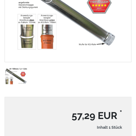
*
57,29 EUR
Inhalt
1
Stück