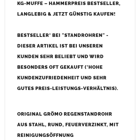
KG-MUFFE – HAMMERPREIS BESTSELLER,
LANGLEBIG & JETZT GÜNSTIG KAUFEN!
Das
GRÖMO Standrohr
ist eine robuste und langlebige Lösung
für die Dachentwässerung. Es eignet sich ideal für den Einsatz
an
Fallrohren
mit einem Durchmesser von 100 mm. Die
BESTSELLER* BEI "STANDROHREN" -
integrierte
Reinigungsöffnung
ermöglicht eine einfache
DIESER ARTIKEL IST BEI UNSEREN
Wartung und Kontrolle. Das feuerverzinkte
Stahlrohr
bietet
hohen Schutz vor Witterungseinflüssen und Korrosion.
KUNDEN SEHR BELIEBT UND WIRD
BESONDERS OFT GEKAUFT (*HOHE
Vorteile vom GRÖMO Standrohr:
Stahlrohr
mit hoher Stabilität und Stoßfestigkeit
KUNDENZUFRIEDENHEIT UND SEHR
inkl.
Standrohrgummi
für sicheren Anschluss an das
GUTES PREIS-LEISTUNGS-VERHÄLTNIS).
Fallrohr
angeformte
Standrohrkappe
für Regenrohre mit d = 100
mm
ORIGINAL GRÖMO REGENSTANDROHR
integrierte Muffe für den Anschluss an
110 mm KG-Rohre
Innenbeschichtung
(zusätzlicher Rostschutz)
auf Basis
AUS STAHL, RUND, FEUERVERZINKT, MIT
2K-Epoxid-Kombination, Farbton: rotbraun
REINIGUNGSÖFFNUNG