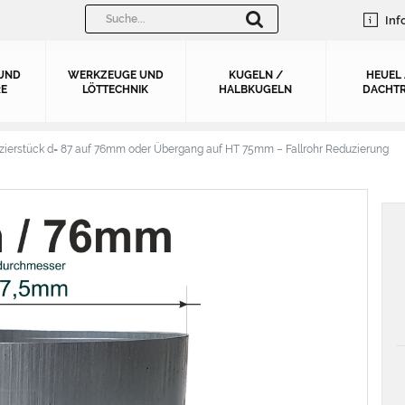
Inf
UND
WERKZEUGE UND
KUGELN /
HEUEL
E
LÖTTECHNIK
HALBKUGELN
DACHTR
zierstück d= 87 auf 76mm oder Übergang auf HT 75mm – Fallrohr Reduzierung