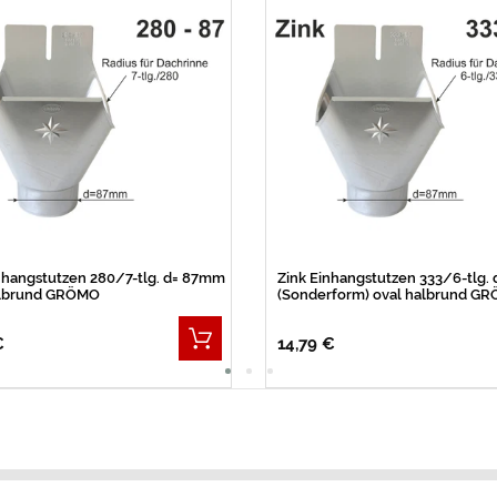
nhangstutzen 280/7-tlg. d= 87mm
Zink Einhangstutzen 333/6-tlg.
albrund GRÖMO
(Sonderform) oval halbrund G
€
14,79 €