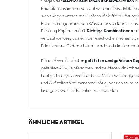
Wegen der
elektrochemischen Kontaktkorrosion
dü
Bauteilen zusammen verbaut werden. Diese Metalle w
wenn Regenwasser von Kupfer auf sie fließt. Lösung: Ma
Beschichtungen) und den Wasserfluss so lenken, dass 
Richtung Kupfer verläuft.
Richtige Kombinationen ->
verbaut werden, da sie in der elektrochemischen Spa
Edelstahl und Blei kombiniert werden, da keine erhebli
Einbauhinweis bei alten
gelöteten und gefalzten Reg
gefalzten Alu-, Kupferrohren und gelöteten Zinkrohren
heutige lasergeschweißte Rohre. Maßabweichungen v
und Aufweiten sind manchmal nötig, oder es muss sog
lasergeschweißtes Fallrohr ersetzt werden.
ÄHNLICHE ARTIKEL
Top-Ar