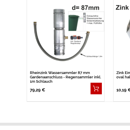
Rheinzink Wassersammler 87 mm
Zink Ei
Gardenaanschluss - Regensammler inkl.
oval h
1m Schlauch
79,29 €
10,19 