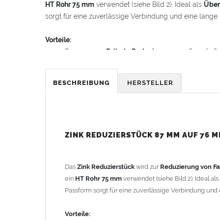
HT Rohr 75 mm
verwendet (siehe Bild 2). Ideal als
Über
sorgt für eine zuverlässige Verbindung und eine lang
Vorteile:
Passgenaue
Fallrohr Reduzierung
von 87 auf 7
Einfache Montage ohne Lötarbeiten
Hohe Korrosionsbeständigkeit durch
Zink
BESCHREIBUNG
HERSTELLER
Langlebige Lösung für professionelle
Dachentw
Technische Details:
Material:
Zink
(Titanzink)
Passend für alle
Fallrohre
nach DIN 18461
ZINK REDUZIERSTÜCK 87 MM AUF 76 
Höhe: ca. 94 mm
Oberer Innendurchmesser: 87,5 mm
Unterer Außendurchmesser: 74,0 mm
Das
Zink Reduzierstück
wird zur
Reduzierung von Fa
ein
HT Rohr 75 mm
verwendet (siehe Bild 2). Ideal als
Gewicht: 0,10 kg
Passform sorgt für eine zuverlässige Verbindung un
Allgemeine Hinweise / Informationen:
Vorteile: