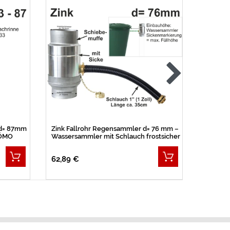
 d= 87mm
Zink Fallrohr Regensammler d= 76 mm –
Zink Fal
RÖMO
Wassersammler mit Schlauch frostsicher
- rostfre
62,89 €
33,99 
(Grundprei