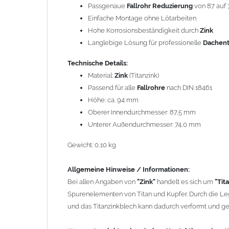
Bei allen Angaben von
"Zink"
handelt es sich um
"Tita
Passgenaue
Fallrohr Reduzierung
von 87 auf
Spurenelementen von Titan und Kupfer. Durch die Legi
Einfache Montage ohne Lötarbeiten
das Titanzinkblech kann dadurch verformt und gekant
Hohe Korrosionsbeständigkeit durch
Zink
Langlebige Lösung für professionelle
Dachen
Wegen der
elektrochemischen Kontaktkorrosion
dürfe
Bauteilen zusammen verbaut werden. Diese Metalle we
Technische Details:
Regenwasser von Kupfer auf sie fließt. Lösung: Material
Material:
Zink
(Titanzink)
den Wasserfluss so lenken, dass er nur von Zink, Alumi
Passend für alle
Fallrohre
nach DIN 18461
Richtige Kombinationen ->
Zink, Aluminium und verzink
Höhe: ca. 94 mm
elektrochemischen Spannungsreihe nahe beieinander li
Oberer Innendurchmesser: 87,5 mm
da keine erhebliche Kontaktkorrosion auftritt.
Unterer Außendurchmesser: 74,0 mm
Gewicht: 0,10 kg
Einbauhinweis bei alten
gelöteten und gefalzten Regenf
gefalzten Alu-, Kupferrohren und gelöteten Zinkrohren 
Allgemeine Hinweise / Informationen:
heutige lasergeschweißte Rohre. Maßabweichungen vo
Bei allen Angaben von
"Zink"
handelt es sich um
"Tit
und Aufweiten sind manchmal nötig, oder es muss sog
Spurenelementen von Titan und Kupfer. Durch die Leg
lasergeschweißtes Fallrohr ersetzt werden.
und das Titanzinkblech kann dadurch verformt und g