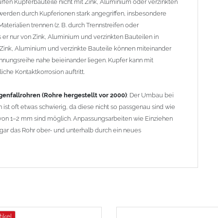
rfen Kupferbauteile nicht mit Zink, Aluminium oder verzinkten
erden durch Kupferionen stark angegriffen, insbesondere
terialien trennen (z. B. durch Trennstreifen oder
er nur von Zink, Aluminium und verzinkten Bauteilen in
Zink, Aluminium und verzinkte Bauteile können miteinander
nnungsreihe nahe beieinander liegen. Kupfer kann mit
che Kontaktkorrosion auftritt.
enfallrohren (Rohre hergestellt vor 2000)
: Der Umbau bei
 ist oft etwas schwierig, da diese nicht so passgenau sind wie
on 1–2 mm sind möglich. Anpassungsarbeiten wie Einziehen
ar das Rohr ober- und unterhalb durch ein neues
tikel