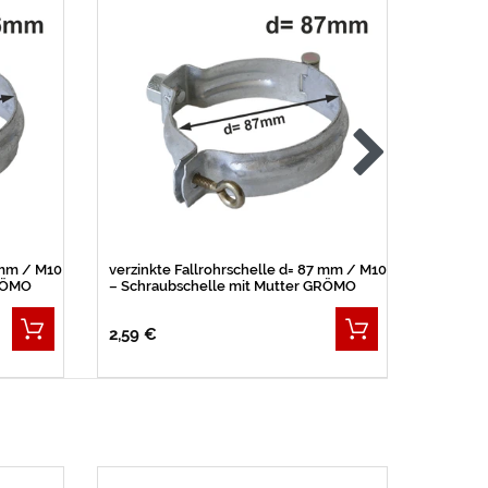
 mm / M10
verzinkte Fallrohrschelle d= 87 mm / M10
Zink Fa
GRÖMO
– Schraubschelle mit Mutter GRÖMO
mit Ein
2,59 €
6,59 €