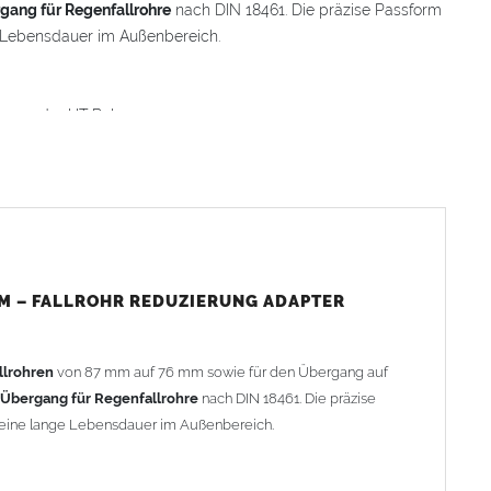
gang für Regenfallrohre
nach DIN 18461. Die präzise Passform
e Lebensdauer im Außenbereich.
6 mm oder HT Rohr 75 mm
ässerungssysteme
MM – FALLROHR REDUZIERUNG ADAPTER
llrohren
von 87 mm auf 76 mm sowie für den Übergang auf
Übergang für Regenfallrohre
nach DIN 18461. Die präzise
d eine lange Lebensdauer im Außenbereich.