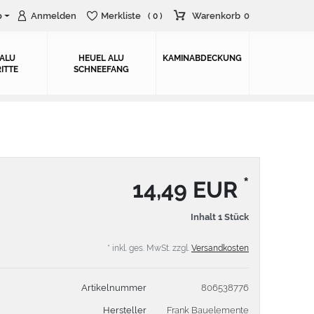
o
Anmelden
Merkliste
Warenkorb
0
( 0 )
 ALU
HEUEL ALU
KAMINABDECKUNG
ITTE
SCHNEEFANG
*
14,49 EUR
Inhalt
1
Stück
* inkl. ges. MwSt. zzgl.
Versandkosten
Artikelnummer
806538776
Hersteller
Frank Bauelemente