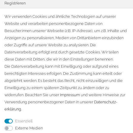
Registrieren
Warenkorb
Wir verwenden Cookies und ähnliche Technologien auf unserer
Website und verarbeiten personenbezogene Daten von
Zur Kasse
Besucher:innen unserer Webseite (z.B. IP-Adresse), um z.B. Inhalte und
KONTAKT
Anzeigen zu personalisieren, Medien von Drittanbietern einzubinden
oder Zugriffe auf unsere Website zu analysieren. Die
Fa. Steffen Jost
Datenverarbeitung erfolgt erst durch gesetzte Cookies. Wir teilen
Söbrigener Weg 50
diese Daten mit Dritten, die wir in den Einstellungen benennen.
D-01796 Pirna
Die Datenverarbeitung kann mit Einwilligung oder aufgrund eines
berechtigten Interesses erfolgen. Die Zustimmung kann erteilt oder
abgelehnt werden. Es besteht das Recht, nicht einzuwilligen und die
Telefon:
+49 (0)3501 507295
Einwilligung zu einem späteren Zeitpunkt zu ändern oder zu
info@dach-teufel.de
widerrufen. Beachten Sie unser
Impressum
und weitere Hinweise zur
Verwendung personenbezogener Daten in unserer
Daten­schutz­
erklärung
.
Essenziell
Externe Medien