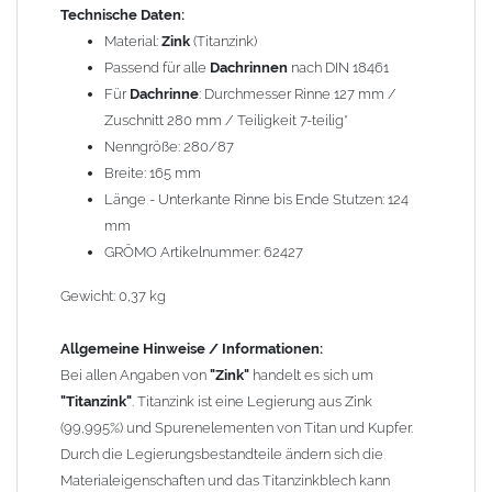
Technische Daten:
*Berechnung der Teiligkeit
: Aus Kostengründen wurde früher
Material:
Zink
(Titanzink)
eine 2m x 1m Blechtafel so geteilt, dass kein Verschnitt entstand.
Passend für alle
Dachrinnen
nach DIN 18461
Dass die 2m Tafel quer und nicht längs geteilt werden konnte,
Für
Dachrinne
: Durchmesser Rinne 127 mm /
hängt mit der Walzrichtung der Zink-Blechtafeln zusammen. Bei
Zuschnitt 280 mm / Teiligkeit 7-teilig*
Kantungen längs der Walzrichtung brach das Zinkblech
Nenngröße: 280/87
wesentlich schneller. Beispiel: 2m geteilt durch 8 Stück (8-tlg.)
Breite: 165 mm
ergibt einen Zuschnitt von 250mm oder bei 6 Stück (6-tlg.) einen
Länge - Unterkante Rinne bis Ende Stutzen: 124
Zuschnitt von 333mm u.s.w.. Aus dem 333mm Zuschnitt entsteht,
mm
dann eine Dachrinne mit einem Innendurchmesser von 153mm
GRÖMO Artikelnummer: 62427
oder ein Fallrohr mit einem Durchmesser von 100mm.
Gewicht: 0,37 kg
Wegen der
elektrochemischen Kontaktkorrosion
dürfen
Kupferbauteile nicht mit Zink, Aluminium oder verzinkten
Allgemeine Hinweise / Informationen:
Bauteilen zusammen verbaut werden. Diese Metalle werden
Bei allen Angaben von
"Zink"
handelt es sich um
durch Kupferionen stark angegriffen, insbesondere wenn
"Titanzink"
. Titanzink ist eine Legierung aus Zink
Regenwasser von Kupfer auf sie fließt. Lösung: Materialien
(99,995%) und Spurenelementen von Titan und Kupfer.
trennen (z. B. durch Trennstreifen oder Beschichtungen) und den
Durch die Legierungsbestandteile ändern sich die
Wasserfluss so lenken, dass er nur von Zink, Aluminium und
Materialeigenschaften und das Titanzinkblech kann