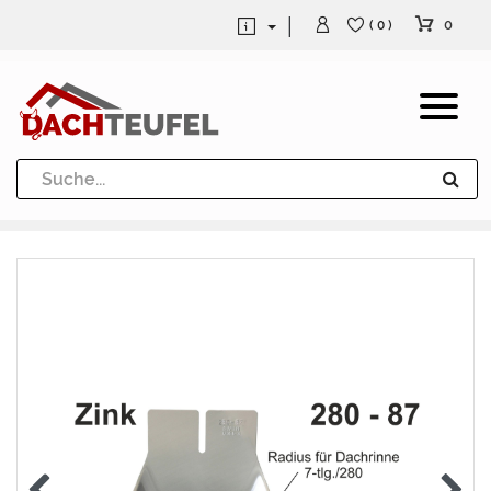
0
( 0 )
Dachrinne und Fallrohre
Werkzeuge und Löttechnik
Kugeln / Halbkugeln
Heuel Alu Dachtritte
Heuel Alu Schneefang
Kaminabdeckung