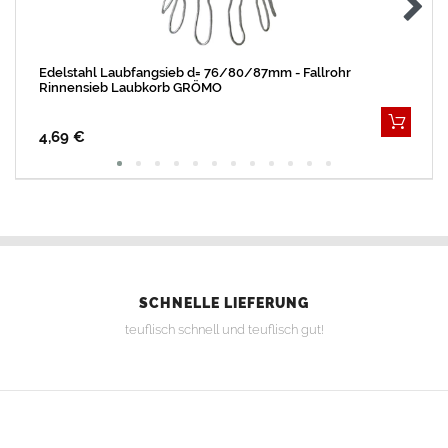
Edelstahl Laubfangsieb d= 76/80/87mm - Fallrohr
Rinnensieb Laubkorb GRÖMO
4,69 €
SCHNELLE LIEFERUNG
teuflisch schnell und teuflisch gut!