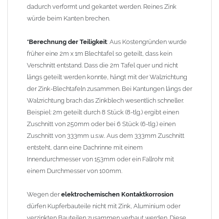
verzinkten Bauteilen in Richtung Kupfer verläuft.
Richtige
dadurch verformt und gekantet werden. Reines Zink
Kombinationen ->
Zink, Aluminium und verzinkte Bauteile
würde beim Kanten brechen.
können miteinander verbaut werden, da sie in der
elektrochemischen Spannungsreihe nahe beieinander liegen.
*Berechnung der Teiligkeit
: Aus Kostengründen wurde
Kupfer kann mit Edelstahl und Blei kombiniert werden, da keine
früher eine 2m x 1m Blechtafel so geteilt, dass kein
erhebliche Kontaktkorrosion auftritt.
Verschnitt entstand. Dass die 2m Tafel quer und nicht
längs geteilt werden konnte, hängt mit der Walzrichtung
der Zink-Blechtafeln zusammen. Bei Kantungen längs der
Walzrichtung brach das Zinkblech wesentlich schneller.
Beispiel: 2m geteilt durch 8 Stück (8-tlg.) ergibt einen
Zuschnitt von 250mm oder bei 6 Stück (6-tlg.) einen
Zuschnitt von 333mm u.s.w.. Aus dem 333mm Zuschnitt
entsteht, dann eine Dachrinne mit einem
Innendurchmesser von 153mm oder ein Fallrohr mit
einem Durchmesser von 100mm.
Wegen der
elektrochemischen Kontaktkorrosion
dürfen Kupferbauteile nicht mit Zink, Aluminium oder
verzinkten Bauteilen zusammen verbaut werden. Diese