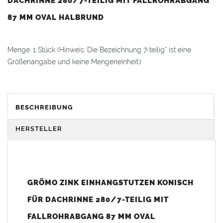
DACHRINNE 280/7-TEILIG MIT FALLROHRABGANG
87 MM OVAL HALBRUND
Menge: 1 Stück (Hinweis: Die Bezeichnung 7-teilig* ist eine
Größenangabe und keine Mengeneinheit.)
Der
Zink Einhangstutzen
von GRÖMO bildet das zuverlässige
Bindeglied zwischen
Dachrinne
und
Fallrohr
. Durch seine
BESCHREIBUNG
konische, ovale Form kann er auch überdurchschnittlich hohe
Wassermengen sicher und zuverlässig in das
Fallrohr
ableiten.
HERSTELLER
Vorteile:
mit
Klemmfeder
für sicheren Halt in der Dachrinne
hohe Ablaufleistung durch ovale, konische Form
passgenau für
Dachrinnen Größe 280
GRÖMO ZINK EINHANGSTUTZEN KONISCH
geeignet für
Fallrohre
mit d =
87 mm
FÜR DACHRINNE 280/7-TEILIG MIT
robustes
Zink
für hohe
Langlebigkeit
FALLROHRABGANG 87 MM OVAL