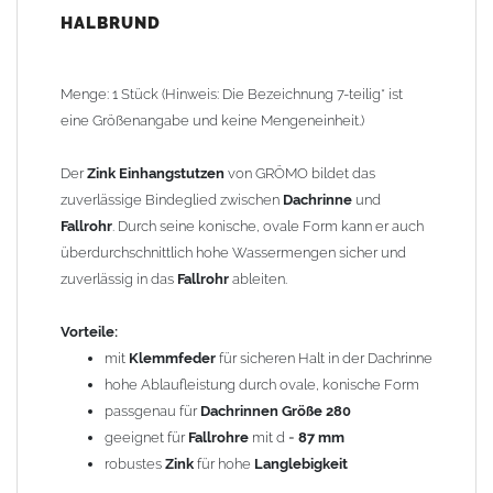
Technische Daten:
HALBRUND
Material:
Zink
(Titanzink)
Passend für alle
Dachrinnen
nach DIN 18461
Für
Dachrinne
: Durchmesser Rinne 127 mm / Zuschnitt
Menge: 1 Stück (Hinweis: Die Bezeichnung 7-teilig* ist
280 mm / Teiligkeit 7-teilig*
eine Größenangabe und keine Mengeneinheit.)
Nenngröße: 280/87
Breite: 165 mm
Der
Zink Einhangstutzen
von GRÖMO bildet das
Länge - Unterkante Rinne bis Ende Stutzen: 124 mm
zuverlässige Bindeglied zwischen
Dachrinne
und
GRÖMO Artikelnummer: 62427
Fallrohr
. Durch seine konische, ovale Form kann er auch
überdurchschnittlich hohe Wassermengen sicher und
Gewicht: 0,37 kg
zuverlässig in das
Fallrohr
ableiten.
Allgemeine Hinweise / Informationen:
Vorteile:
Bei allen Angaben von
"Zink"
handelt es sich um
"Titanzink"
.
mit
Klemmfeder
für sicheren Halt in der Dachrinne
Titanzink ist eine Legierung aus Zink (99,995%) und
hohe Ablaufleistung durch ovale, konische Form
Spurenelementen von Titan und Kupfer. Durch die
passgenau für
Dachrinnen Größe 280
Legierungsbestandteile ändern sich die Materialeigenschaften
geeignet für
Fallrohre
mit d =
87 mm
und das Titanzinkblech kann dadurch verformt und gekantet
robustes
Zink
für hohe
Langlebigkeit
werden. Reines Zink würde beim Kanten brechen.