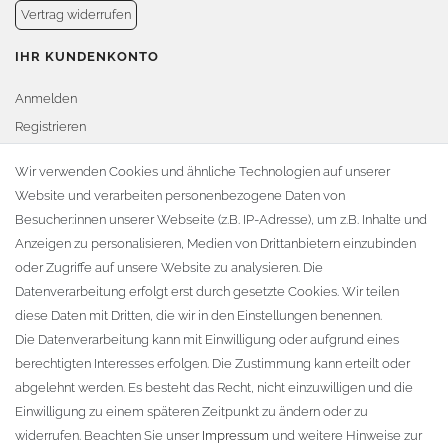
Vertrag widerrufen
IHR KUNDENKONTO
Anmelden
Registrieren
Warenkorb
Wir verwenden Cookies und ähnliche Technologien auf unserer
Website und verarbeiten personenbezogene Daten von
Zur Kasse
Besucher:innen unserer Webseite (z.B. IP-Adresse), um z.B. Inhalte und
KONTAKT
Anzeigen zu personalisieren, Medien von Drittanbietern einzubinden
oder Zugriffe auf unsere Website zu analysieren. Die
Fa. Steffen Jost
Datenverarbeitung erfolgt erst durch gesetzte Cookies. Wir teilen
Söbrigener Weg 50
diese Daten mit Dritten, die wir in den Einstellungen benennen.
D-01796 Pirna
Die Datenverarbeitung kann mit Einwilligung oder aufgrund eines
berechtigten Interesses erfolgen. Die Zustimmung kann erteilt oder
abgelehnt werden. Es besteht das Recht, nicht einzuwilligen und die
Telefon:
+49 (0)3501 507295
Einwilligung zu einem späteren Zeitpunkt zu ändern oder zu
info@dach-teufel.de
widerrufen. Beachten Sie unser
Impressum
und weitere Hinweise zur