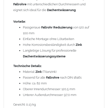
Gewicht: 0,13 kg
Fallrohre
mit unterschiedlichen Durchmessern und
eignet sich ideal für die
Dachentwässerung
.
Allgemeine Hinweise / Informationen:
Bei allen Angaben von
"Zink"
handelt es sich um
"Titanzink"
.
Vorteile:
Titanzink ist eine Legierung aus Zink (99,995%) und
Passgenaue
Fallrohr Reduzierung
von 120 auf
Spurenelementen von Titan und Kupfer. Durch die
100 mm
Legierungsbestandteile ändern sich die Materialeigenschaften
Einfache Montage ohne Lötarbeiten
und das Titanzinkblech kann dadurch verformt und gekantet
Hohe Korrosionsbeständigkeit durch
Zink
werden. Reines Zink würde beim Kanten brechen.
Langlebige Lösung für professionelle
Dachentwässerungssysteme
Wegen der
elektrochemischen Kontaktkorrosion
dürfen
Kupferbauteile nicht mit Zink, Aluminium oder verzinkten
Technische Details:
Bauteilen zusammen verbaut werden. Diese Metalle werden
Material:
Zink
(Titanzink)
durch Kupferionen stark angegriffen, insbesondere wenn
Passend für alle
Fallrohre
nach DIN 18461
Regenwasser von Kupfer auf sie fließt. Lösung: Materialien
Höhe: ca. 82 mm
trennen (z. B. durch Trennstreifen oder Beschichtungen) und den
Oberer Innendurchmesser: 120,5 mm
Wasserfluss so lenken, dass er nur von Zink, Aluminium und
Unterer Außendurchmesser: 97,0 mm
verzinkten Bauteilen in Richtung Kupfer verläuft.
Richtige
Gewicht: 0,13 kg
Kombinationen ->
Zink, Aluminium und verzinkte Bauteile