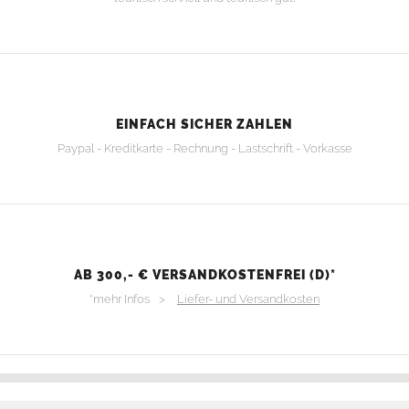
EINFACH SICHER ZAHLEN
Paypal - Kreditkarte - Rechnung - Lastschrift - Vorkasse
AB 300,- € VERSANDKOSTENFREI (D)*
*mehr Infos >
Liefer- und Versandkosten