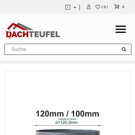
0
( 0 )
Dachrinne und Fallrohre
Werkzeuge und Löttechnik
Kugeln / Halbkugeln
Heuel Alu Dachtritte
Heuel Alu Schneefang
Kaminabdeckung