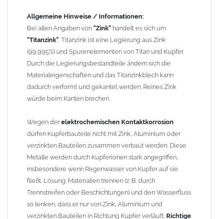
können miteinander verbaut werden, da sie in der
Allgemeine Hinweise / Informationen:
elektrochemischen Spannungsreihe nahe beieinander liegen.
Bei allen Angaben von
"Zink"
handelt es sich um
Kupfer kann mit Edelstahl und Blei kombiniert werden, da keine
"Titanzink"
. Titanzink ist eine Legierung aus Zink
erhebliche Kontaktkorrosion auftritt.
(99,995%) und Spurenelementen von Titan und Kupfer.
Durch die Legierungsbestandteile ändern sich die
Einbauhinweis bei alten
gelöteten und gefalzten
Materialeigenschaften und das Titanzinkblech kann
Regenfallrohren (Rohre hergestellt vor 2000)
: Der Umbau bei
dadurch verformt und gekantet werden. Reines Zink
gefalzten Alu-, Kupferrohren und gelöteten Zinkrohren ist oft
würde beim Kanten brechen.
etwas schwierig, da diese nicht so passgenau sind wie heutige
lasergeschweißte Rohre. Maßabweichungen von 1–2 mm sind
Wegen der
elektrochemischen Kontaktkorrosion
möglich. Anpassungsarbeiten wie Einziehen und Aufweiten sind
dürfen Kupferbauteile nicht mit Zink, Aluminium oder
manchmal nötig, oder es muss sogar das Rohr ober- und
verzinkten Bauteilen zusammen verbaut werden. Diese
unterhalb durch ein neues lasergeschweißtes Fallrohr ersetzt
Metalle werden durch Kupferionen stark angegriffen,
werden.
insbesondere wenn Regenwasser von Kupfer auf sie
fließt. Lösung: Materialien trennen (z. B. durch
Trennstreifen oder Beschichtungen) und den Wasserfluss
so lenken, dass er nur von Zink, Aluminium und
verzinkten Bauteilen in Richtung Kupfer verläuft.
Richtige