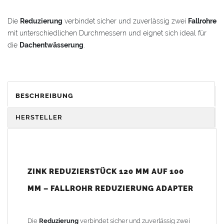
Die
Reduzierung
verbindet sicher und zuverlässig zwei
Fallrohre
mit unterschiedlichen Durchmessern und eignet sich ideal für
die
Dachentwässerung
.
Vorteile:
Passgenaue
Fallrohr Reduzierung
von 120 auf 100 mm
Einfache Montage ohne Lötarbeiten
BESCHREIBUNG
Hohe Korrosionsbeständigkeit durch
Zink
Langlebige Lösung für professionelle
HERSTELLER
Dachentwässerungssysteme
Technische Details:
Material:
Zink
(Titanzink)
ZINK REDUZIERSTÜCK 120 MM AUF 100
Passend für alle
Fallrohre
nach DIN 18461
Höhe: ca. 82 mm
MM – FALLROHR REDUZIERUNG ADAPTER
Oberer Innendurchmesser: 120,5 mm
Unterer Außendurchmesser: 97,0 mm
Die
Reduzierung
verbindet sicher und zuverlässig zwei