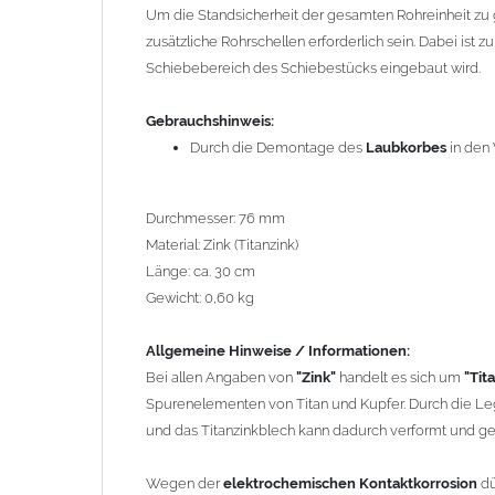
das Titanzinkblech kann dadurch verformt und gekant
Um die Standsicherheit der gesamten Rohreinheit zu
zusätzliche Rohrschellen erforderlich sein. Dabei ist 
Wegen der
elektrochemischen Kontaktkorrosion
dürfe
Schiebebereich des Schiebestücks eingebaut wird.
Bauteilen zusammen verbaut werden. Diese Metalle we
Regenwasser von Kupfer auf sie fließt. Lösung: Material
Gebrauchshinweis:
den Wasserfluss so lenken, dass er nur von Zink, Alumi
Durch die Demontage des
Laubkorbes
in den
Richtige Kombinationen ->
Zink, Aluminium und verzink
elektrochemischen Spannungsreihe nahe beieinander li
da keine erhebliche Kontaktkorrosion auftritt.
Durchmesser: 76 mm
Material: Zink (Titanzink)
Einbauhinweis bei alten
gelöteten und gefalzten Regenf
Länge: ca. 30 cm
gefalzten Alu-, Kupferrohren und gelöteten Zinkrohren 
Gewicht: 0,60 kg
heutige lasergeschweißte Rohre. Maßabweichungen vo
und Aufweiten sind manchmal nötig, oder es muss sog
Allgemeine Hinweise / Informationen:
lasergeschweißtes Fallrohr ersetzt werden.
Bei allen Angaben von
"Zink"
handelt es sich um
"Tit
Spurenelementen von Titan und Kupfer. Durch die Leg
Zusammenbau von
Metall-Regenfallrohren mit KG- u
und das Titanzinkblech kann dadurch verformt und g
Kunststoffrohren ist aufgrund der unterschiedlichen 
führen wir einige Adapter in unserem Sortiment. Bei Fr
Wegen der
elektrochemischen Kontaktkorrosion
dü