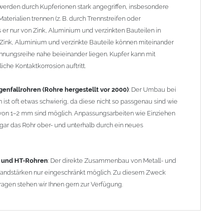
erden durch Kupferionen stark angegriffen, insbesondere
terialien trennen (z. B. durch Trennstreifen oder
er nur von Zink, Aluminium und verzinkten Bauteilen in
Zink, Aluminium und verzinkte Bauteile können miteinander
nnungsreihe nahe beieinander liegen. Kupfer kann mit
che Kontaktkorrosion auftritt.
enfallrohren (Rohre hergestellt vor 2000)
: Der Umbau bei
 ist oft etwas schwierig, da diese nicht so passgenau sind wie
on 1–2 mm sind möglich. Anpassungsarbeiten wie Einziehen
ar das Rohr ober- und unterhalb durch ein neues
- und HT-Rohren
: Der direkte Zusammenbau von Metall- und
 Wandstärken nur eingeschränkt möglich. Zu diesem Zweck
ragen stehen wir Ihnen gern zur Verfügung.