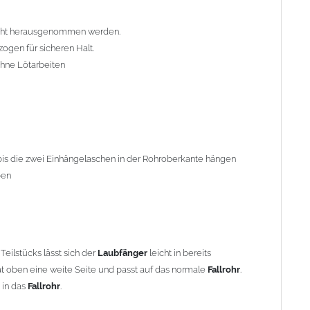
oben eine weite Seite und passt auf das normale
Fallrohr
.
in das
Fallrohr
.
eicht herausgenommen werden.
ogen für sicheren Halt.
ewährleisten, können je nach vorhandener Rohrbefestigung
hne Lötarbeiten
u beachten, dass die obere Befestigung nicht in den
intermonaten werden Vereisungen verhindert.
bis die zwei Einhängelaschen in der Rohroberkante hängen
ben
eilstücks lässt sich der
Laubfänger
leicht in bereits
t oben eine weite Seite und passt auf das normale
Fallrohr
.
nzink"
. Titanzink ist eine Legierung aus Zink (99,995%) und
 in das
Fallrohr
.
erungsbestandteile ändern sich die Materialeigenschaften und