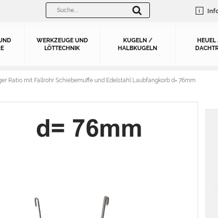
Inf
UND
WERKZEUGE UND
KUGELN /
HEUEL
E
LÖTTECHNIK
HALBKUGELN
DACHTR
er Ratio mit Fallrohr Schiebemuffe und Edelstahl Laubfangkorb d= 76mm