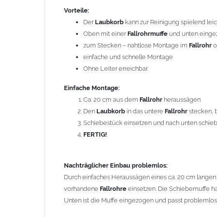
vorhandene
Fallrohre
einsetzen. Die Schiebemuffe hat 
Vorteile:
Unten ist die Muffe eingezogen und passt problemlos 
Der
Laubkorb
kann zur Reinigung spielend l
Oben mit einer
Fallrohrmuffe
und unten eingez
Um die Standsicherheit der gesamten Rohreinheit zu g
zum Stecken – nahtlose Montage im
Fallrohr
o
zusätzliche Rohrschellen erforderlich sein. Dabei ist z
einfache und schnelle Montage
Schiebebereich des Schiebestücks eingebaut wird.
Ohne Leiter erreichbar.
Gebrauchshinweis:
Einfache Montage:
Durch die Demontage des
Laubkorbes
in den W
Ca. 20 cm aus dem
Fallrohr
heraussägen
Den
Laubkorb
in das untere
Fallrohr
stecken, 
Schiebestück einsetzen und nach unten schie
Durchmesser: 76 mm
FERTIG!
Material: Zink (Titanzink)
Länge: ca. 30 cm
Gewicht: 0,60 kg
Nachträglicher Einbau problemlos:
Durch einfaches Heraussägen eines ca. 20 cm langen T
Allgemeine Hinweise / Informationen:
vorhandene
Fallrohre
einsetzen. Die Schiebemuffe ha
Bei allen Angaben von
"Zink"
handelt es sich um
"Tita
Unten ist die Muffe eingezogen und passt problemlos
Spurenelementen von Titan und Kupfer. Durch die Legi