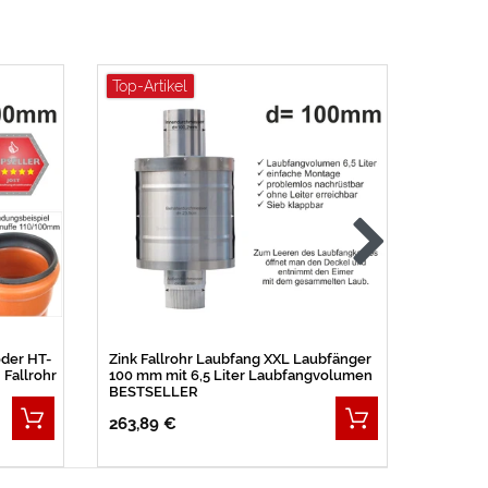
Top-Artikel
der HT-
Zink Fallrohr Laubfang XXL Laubfänger
Zink Fa
Fallrohr
100 mm mit 6,5 Liter Laubfangvolumen
Wassers
BESTSELLER
263,89 €
62,89 