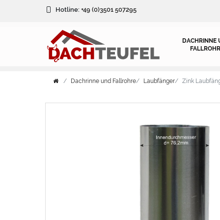
Hotline:
+49 (0)3501 507295
DACHRINNE 
FALLROHR
Dachrinne und Fallrohre
Laubfänger
Zink Laubfäng