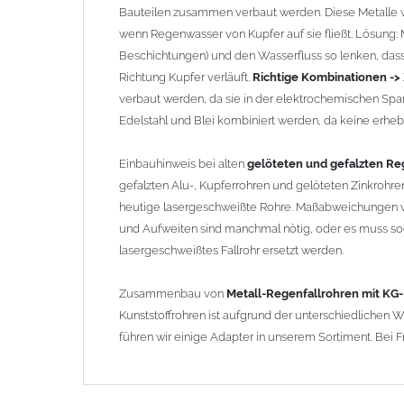
Bauteilen zusammen verbaut werden. Diese Metalle w
wenn Regenwasser von Kupfer auf sie fließt. Lösung: Ma
Beschichtungen) und den Wasserfluss so lenken, dass 
Richtung Kupfer verläuft.
Richtige Kombinationen ->
verbaut werden, da sie in der elektrochemischen Spa
Edelstahl und Blei kombiniert werden, da keine erhebli
Einbauhinweis bei alten
gelöteten und gefalzten Reg
gefalzten Alu-, Kupferrohren und gelöteten Zinkrohren
heutige lasergeschweißte Rohre. Maßabweichungen v
und Aufweiten sind manchmal nötig, oder es muss sog
lasergeschweißtes Fallrohr ersetzt werden.
Zusammenbau von
Metall-Regenfallrohren mit KG
Kunststoffrohren ist aufgrund der unterschiedlichen
führen wir einige Adapter in unserem Sortiment. Bei F