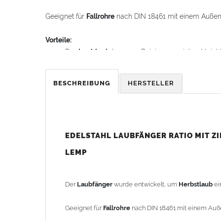
Geeignet für
Fallrohre
nach DIN 18461 mit einem Auße
Vorteile:
Der
Laubkorb
kann zur Reinigung spielend lei
Oben mit einer
Fallrohrmuffe
und unten eingezoge
zum Stecken – nahtlose Montage im
Fallrohr
ohn
BESCHREIBUNG
HERSTELLER
einfache und schnelle Montage
Ohne Leiter erreichbar.
Einfache Montage:
Ca. 20 cm aus dem
Fallrohr
heraussägen
EDELSTAHL LAUBFÄNGER RATIO MIT Z
Den
Laubkorb
in das untere
Fallrohr
stecken, bi
LEMP
Schiebestück einsetzen und nach unten schiebe
FERTIG!
Der
Laubfänger
wurde entwickelt, um
Herbstlaub
ei
Nachträglicher Einbau problemlos:
Geeignet für
Fallrohre
nach DIN 18461 mit einem Au
Durch einfaches Heraussägen eines ca. 20 cm langen Te