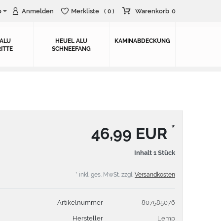
o
Anmelden
Merkliste
Warenkorb
0
( 0 )
 ALU
HEUEL ALU
KAMINABDECKUNG
ITTE
SCHNEEFANG
*
46,99 EUR
Inhalt
1
Stück
* inkl. ges. MwSt. zzgl.
Versandkosten
Artikelnummer
807585076
Hersteller
Lemp