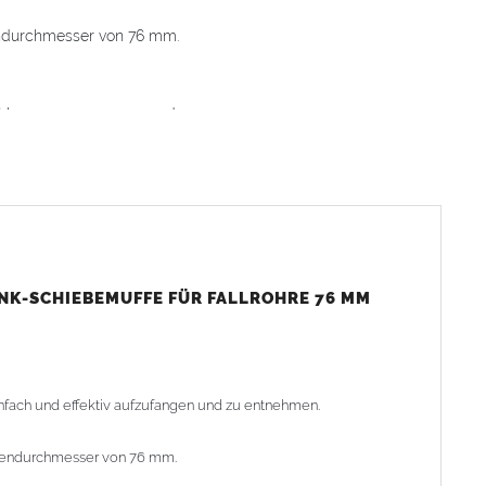
ndurchmesser von 76 mm.
cht herausgenommen werden.
n für sicheren Halt.
e Lötarbeiten
INK-SCHIEBEMUFFE FÜR FALLROHRE 76 MM
s die zwei Einhängelaschen in der Rohroberkante hängen
n
nfach und effektiv aufzufangen und zu entnehmen.
ßendurchmesser von 76 mm.
ilstücks lässt sich der
Laubfänger
leicht in bereits