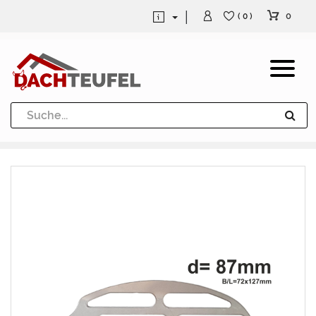
0
( 0 )
Dachrinne und Fallrohre
Werkzeuge und Löttechnik
Kugeln / Halbkugeln
Heuel Alu Dachtritte
Heuel Alu Schneefang
Kaminabdeckung