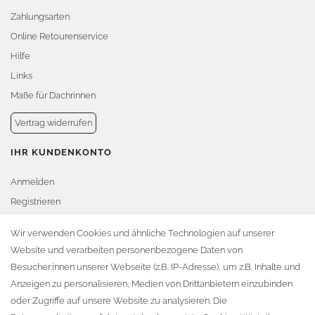
Zahlungsarten
Online Retourenservice
Hilfe
Links
Maße für Dachrinnen
Vertrag widerrufen
IHR KUNDENKONTO
Anmelden
Registrieren
Warenkorb
Wir verwenden Cookies und ähnliche Technologien auf unserer
Website und verarbeiten personenbezogene Daten von
Zur Kasse
Besucher:innen unserer Webseite (z.B. IP-Adresse), um z.B. Inhalte und
KONTAKT
Anzeigen zu personalisieren, Medien von Drittanbietern einzubinden
oder Zugriffe auf unsere Website zu analysieren. Die
Fa. Steffen Jost