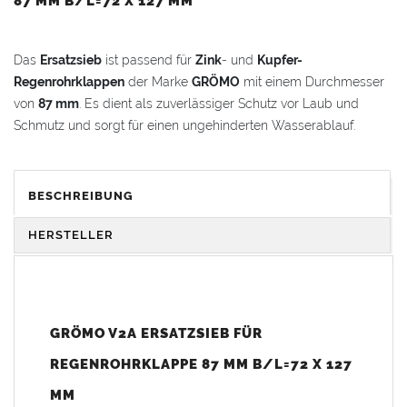
87 MM B/L=72 X 127 MM
Das
Ersatzsieb
ist passend für
Zink
- und
Kupfer-
Regenrohrklappen
der Marke
GRÖMO
mit einem Durchmesser
von
87 mm
. Es dient als zuverlässiger Schutz vor Laub und
Schmutz und sorgt für einen ungehinderten Wasserablauf.
Technische Daten:
Material:
Edelstahl
(V2A)
BESCHREIBUNG
Siebmaße (B/L): 72 x 127 mm
Passend für
Regenrohrklappen
87 mm
HERSTELLER
GRÖMO Artikelnummer: 54221
Gewicht: 0,06 kg
GRÖMO V2A ERSATZSIEB FÜR
Allgemeine Hinweise / Informationen:
Wegen der
elektrochemischen Kontaktkorrosion
dürfen
REGENROHRKLAPPE 87 MM B/L=72 X 127
Kupferbauteile nicht mit Zink, Aluminium oder verzinkten
MM
Bauteilen zusammen verbaut werden. Diese Metalle werden