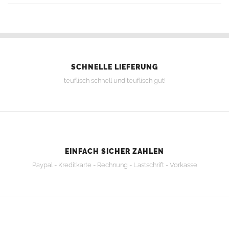
SCHNELLE LIEFERUNG
teuflisch schnell und teuflisch gut!
EINFACH SICHER ZAHLEN
Paypal - Kreditkarte - Rechnung - Lastschrift - Vorkasse