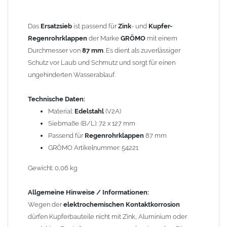
durch Kupferionen stark angegriffen, insbesondere wenn
Regenwasser von Kupfer auf sie fließt. Lösung: Materialien
Das
Ersatzsieb
ist passend für
Zink
- und
Kupfer-
trennen (z. B. durch Trennstreifen oder Beschichtungen) und den
Regenrohrklappen
der Marke
GRÖMO
mit einem
Wasserfluss so lenken, dass er nur von Zink, Aluminium und
Durchmesser von
87 mm
. Es dient als zuverlässiger
verzinkten Bauteilen in Richtung Kupfer verläuft.
Richtige
Schutz vor Laub und Schmutz und sorgt für einen
Kombinationen ->
Zink, Edelstahl, Aluminium und verzinkte
ungehinderten Wasserablauf.
Bauteile können miteinander verbaut werden, da sie in der
elektrochemischen Spannungsreihe nahe beieinander liegen.
Technische Daten:
Kupfer kann mit Edelstahl und Blei kombiniert werden, da keine
Material:
Edelstahl
(V2A)
erhebliche Kontaktkorrosion auftritt.
Siebmaße (B/L): 72 x 127 mm
Passend für
Regenrohrklappen
87 mm
GRÖMO Artikelnummer: 54221
Gewicht: 0,06 kg
Allgemeine Hinweise / Informationen:
Wegen der
elektrochemischen Kontaktkorrosion
dürfen Kupferbauteile nicht mit Zink, Aluminium oder