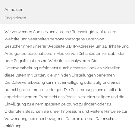
Anmelden
Registrieren
Warenkorb
Wir verwenden Cookies und ähnliche Technologien auf unserer
Website und verarbeiten personenbezogene Daten von
Zur Kasse
Besucher:innen unserer Webseite (z.B. IP-Adresse), um z.B. Inhalte und
KONTAKT
Anzeigen zu personalisieren, Medien von Drittanbietern einzubinden
oder Zugriffe auf unsere Website zu analysieren. Die
Fa. Steffen Jost
Datenverarbeitung erfolgt erst durch gesetzte Cookies. Wir teilen
Söbrigener Weg 50
diese Daten mit Dritten, die wir in den Einstellungen benennen.
D-01796 Pirna
Die Datenverarbeitung kann mit Einwilligung oder aufgrund eines
berechtigten Interesses erfolgen. Die Zustimmung kann erteilt oder
abgelehnt werden. Es besteht das Recht, nicht einzuwilligen und die
Telefon:
+49 (0)3501 507295
Einwilligung zu einem späteren Zeitpunkt zu ändern oder zu
info@dach-teufel.de
widerrufen. Beachten Sie unser
Impressum
und weitere Hinweise zur
Verwendung personenbezogener Daten in unserer
Daten­schutz­
erklärung
.