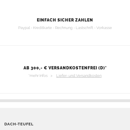
EINFACH SICHER ZAHLEN
Paypal - Kreditkarte - Rechnung - Lastschrift - Vorkasse
AB 300,- € VERSANDKOSTENFREI (D)*
*mehr Infos >
Liefer- und Versandkosten
DACH-TEUFEL