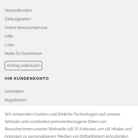
Versandkosten
Zahlungsarten
Online Retourenservice
Hilfe
Links
Maße für Dachrinnen
Vertrag widerrufen
IHR KUNDENKONTO
Anmelden
Registrieren
Warenkorb
Wir verwenden Cookies und ähnliche Technologien auf unserer
Website und verarbeiten personenbezogene Daten von
Zur Kasse
Besucher:innen unserer Webseite (z.B. IP-Adresse), um z.B. Inhalte und
KONTAKT
Anzeigen zu personalisieren, Medien von Drittanbietern einzubinden