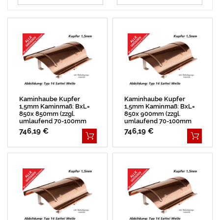
Kaminhaube Kupfer
Kaminhaube Kupfer
1,5mm Kaminmaß: BxL=
1,5mm Kaminmaß: BxL=
850x 850mm (zzgl.
850x 900mm (zzgl.
umlaufend 70-100mm
umlaufend 70-100mm
Überstand)
Überstand)
746,19 €
746,19 €