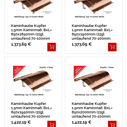
Kaminhaube Kupfer
Kaminhaube Kupfer
1,5mm Kaminmaß: BxL=
1,5mm Kaminmaß: BxL=
850x1850mm (zzgl.
850x1900mm (zzgl.
umlaufend 70-100mm
umlaufend 70-100mm
Überstand)
Überstand)
1.373,69 €
1.373,69 €
Kaminhaube Kupfer
Kaminhaube Kupfer
1,5mm Kaminmaß: BxL=
1,5mm Kaminmaß: BxL=
850x1950mm (zzgl.
850x2000mm (zzgl.
umlaufend 70-100mm
umlaufend 70-100mm
Überstand)
Überstand)
1.422,19 €
1.422,19 €