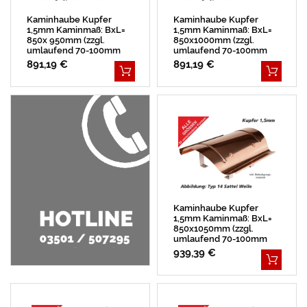
Kaminhaube Kupfer
Kaminhaube Kupfer
1,5mm Kaminmaß: BxL=
1,5mm Kaminmaß: BxL=
850x 950mm (zzgl.
850x1000mm (zzgl.
umlaufend 70-100mm
umlaufend 70-100mm
Überstand)
Überstand)
891,19 €
891,19 €
Kaminhaube Kupfer
1,5mm Kaminmaß: BxL=
850x1050mm (zzgl.
umlaufend 70-100mm
Überstand)
939,39 €