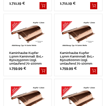
Überstand)
Überstand)
1.711,19 €
1.711,19 €
Kaminhaube Kupfer
Kaminhaube Kupfer
1,5mm Kaminmaß: BxL=
1,5mm Kaminmaß: BxL=
850x2550mm (zzgl.
850x2600mm (zzgl.
umlaufend 70-100mm
umlaufend 70-100mm
Überstand)
Überstand)
1.759,99 €
1.759,99 €