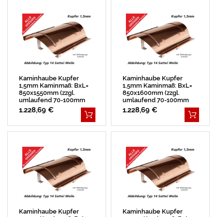
Kaminhaube Kupfer
Kaminhaube Kupfer
1,5mm Kaminmaß: BxL=
1,5mm Kaminmaß: BxL=
850x1550mm (zzgl.
850x1600mm (zzgl.
umlaufend 70-100mm
umlaufend 70-100mm
Überstand)
Überstand)
1.228,69 €
1.228,69 €
Kaminhaube Kupfer
Kaminhaube Kupfer