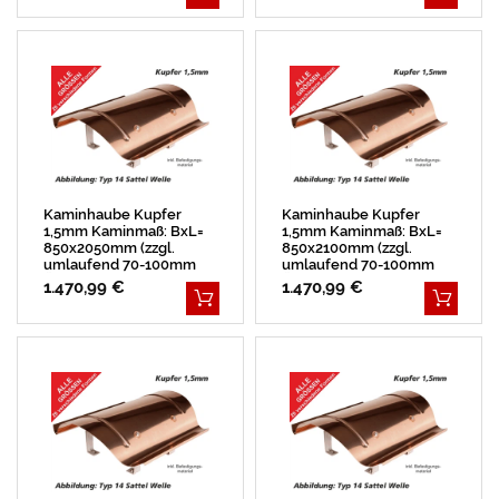
Kaminhaube Kupfer
Kaminhaube Kupfer
1,5mm Kaminmaß: BxL=
1,5mm Kaminmaß: BxL=
850x2050mm (zzgl.
850x2100mm (zzgl.
umlaufend 70-100mm
umlaufend 70-100mm
Überstand)
Überstand)
1.470,99 €
1.470,99 €