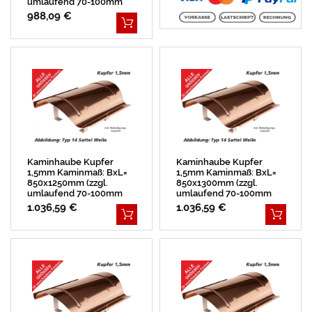
umlaufend 70-100mm
Überstand)
988,09 €
Kaminhaube Kupfer
Kaminhaube Kupfer
1,5mm Kaminmaß: BxL=
1,5mm Kaminmaß: BxL=
850x1250mm (zzgl.
850x1300mm (zzgl.
umlaufend 70-100mm
umlaufend 70-100mm
Überstand)
Überstand)
1.036,59 €
1.036,59 €