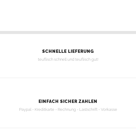
SCHNELLE LIEFERUNG
teuflisch schnell und teuflisch gut!
EINFACH SICHER ZAHLEN
Paypal - Kreditkarte - Rechnung - Lastschrift - Vorkasse