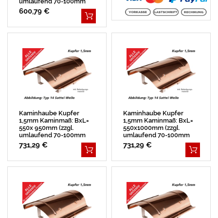
umlaufend 70-100mm
Überstand)
600,79 €
Kaminhaube Kupfer
Kaminhaube Kupfer
1,5mm Kaminmaß: BxL=
1,5mm Kaminmaß: BxL=
550x 950mm (zzgl.
550x1000mm (zzgl.
umlaufend 70-100mm
umlaufend 70-100mm
Überstand)
Überstand)
731,29 €
731,29 €