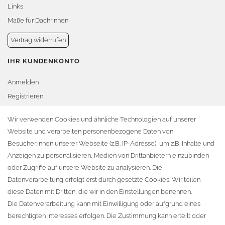
Links
Maße für Dachrinnen
Vertrag widerrufen
IHR KUNDENKONTO
Anmelden
Registrieren
Warenkorb
Wir verwenden Cookies und ähnliche Technologien auf unserer
Website und verarbeiten personenbezogene Daten von
Zur Kasse
Besucher:innen unserer Webseite (z.B. IP-Adresse), um z.B. Inhalte und
KONTAKT
Anzeigen zu personalisieren, Medien von Drittanbietern einzubinden
oder Zugriffe auf unsere Website zu analysieren. Die
Fa. Steffen Jost
Datenverarbeitung erfolgt erst durch gesetzte Cookies. Wir teilen
Söbrigener Weg 50
diese Daten mit Dritten, die wir in den Einstellungen benennen.
D-01796 Pirna
Die Datenverarbeitung kann mit Einwilligung oder aufgrund eines
berechtigten Interesses erfolgen. Die Zustimmung kann erteilt oder