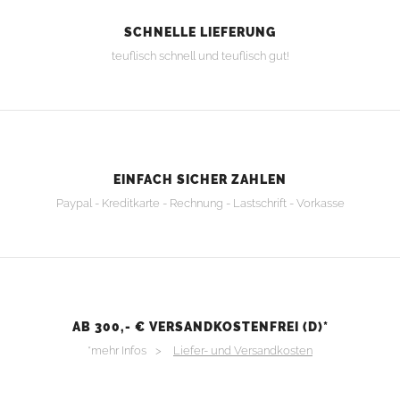
SCHNELLE LIEFERUNG
teuflisch schnell und teuflisch gut!
EINFACH SICHER ZAHLEN
Paypal - Kreditkarte - Rechnung - Lastschrift - Vorkasse
AB 300,- € VERSANDKOSTENFREI (D)*
*mehr Infos >
Liefer- und Versandkosten