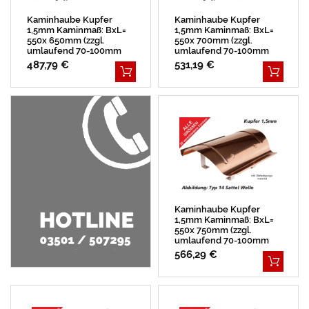
Kaminhaube Kupfer
Kaminhaube Kupfer
1,5mm Kaminmaß: BxL=
1,5mm Kaminmaß: BxL=
550x 650mm (zzgl.
550x 700mm (zzgl.
umlaufend 70-100mm
umlaufend 70-100mm
Überstand)
Überstand)
487,79 €
531,19 €
Kaminhaube Kupfer
1,5mm Kaminmaß: BxL=
550x 750mm (zzgl.
umlaufend 70-100mm
Überstand)
566,29 €