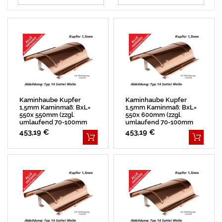
Kaminhaube Kupfer
Kaminhaube Kupfer
1,5mm Kaminmaß: BxL=
1,5mm Kaminmaß: BxL=
550x 550mm (zzgl.
550x 600mm (zzgl.
umlaufend 70-100mm
umlaufend 70-100mm
Überstand)
Überstand)
453,19 €
453,19 €