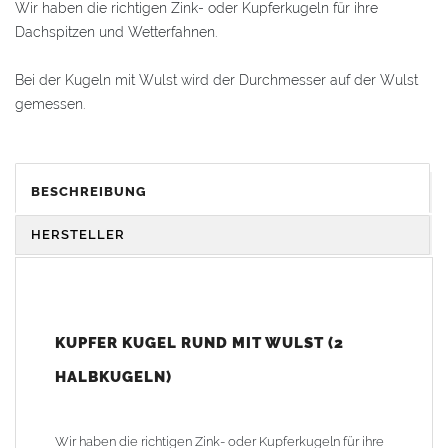
Wir haben die richtigen Zink- oder Kupferkugeln für ihre
Dachspitzen und Wetterfahnen.
Bei der Kugeln mit Wulst wird der Durchmesser auf der Wulst
gemessen.
Die Metallhalbkugeln werden aus 1,0mm dickem Blech
hergestellt. Durch die Verformung wird die Wandungsstärke an
BESCHREIBUNG
manchen Stellen dünner. Eine genaue Angabe der
Materialstärke ist deshalb nicht möglich.
HERSTELLER
Alle Halbkugeln haben immer den gleichen Durchmesser. Die
Kugeln werden entweder stumpf zusammengelötet oder
alternativ mit einem Blechstreifen verlötet (Blechstreifen auf eine
KUPFER KUGEL RUND MIT WULST (2
Innenseite der Halbkugel auflöten, dann die Kugel
zusammenfügen und anschließend die zweite Hälfte von Außen
HALBKUGELN)
verlöten).
Die Kugeln sind in Kupfer, Zink und in einem Durchmesser von
Wir haben die richtigen Zink- oder Kupferkugeln für ihre