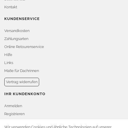
Kontakt
KUNDENSERVICE
Versandkosten
Zahlungsarten
Online Retourenservice
Hilfe
Links
Maße für Dachrinnen
Vertrag widerrufen
IHR KUNDENKONTO
Anmelden
Registrieren
Warenkorb
Wir verwenden Cookies und ähnliche Technologien auf unserer