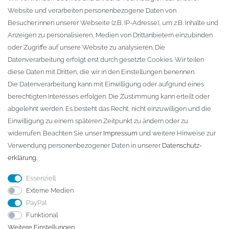
Website und verarbeiten personenbezogene Daten von
Zur Kasse
Besucher:innen unserer Webseite (z.B. IP-Adresse), um z.B. Inhalte und
KONTAKT
Anzeigen zu personalisieren, Medien von Drittanbietern einzubinden
oder Zugriffe auf unsere Website zu analysieren. Die
Fa. Steffen Jost
Datenverarbeitung erfolgt erst durch gesetzte Cookies. Wir teilen
Söbrigener Weg 50
diese Daten mit Dritten, die wir in den Einstellungen benennen.
D-01796 Pirna
Die Datenverarbeitung kann mit Einwilligung oder aufgrund eines
berechtigten Interesses erfolgen. Die Zustimmung kann erteilt oder
abgelehnt werden. Es besteht das Recht, nicht einzuwilligen und die
Telefon:
+49 (0)3501 507295
Einwilligung zu einem späteren Zeitpunkt zu ändern oder zu
info@dach-teufel.de
widerrufen. Beachten Sie unser
Impressum
und weitere Hinweise zur
Verwendung personenbezogener Daten in unserer
Daten­schutz­
erklärung
.
Essenziell
Externe Medien
PayPal
Funktional
Weitere Einstellungen