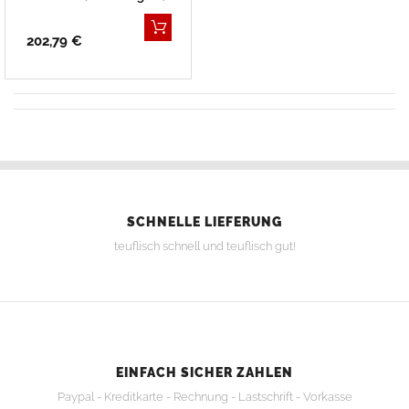
202,79 €
SCHNELLE LIEFERUNG
teuflisch schnell und teuflisch gut!
EINFACH SICHER ZAHLEN
Paypal - Kreditkarte - Rechnung - Lastschrift - Vorkasse