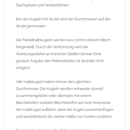
30mm - 325mm lieferbar. Wir haben runde Kugeln mit oder
Dachspitzen und Wetterfahnen.
ohne Wulst und hoch- oder flachovale Kugeln im
Lieferprogramm.
Bei der Kugeln mit Wulst wird der Durchmesser auf der
Wulst gemessen.
Lieferzeit: ca. 1-2 Wochen (Kugeln teilweise lagermäßig ab Werk
am Lager, kürzere Lieferzeiten auf Anfrage)
Die Metallhalbkugeln werden aus 1,0mm dickem Blech
hergestellt. Durch die Verformung wird die
Wandungsstärke an manchen Stellen dünner. Eine
genaue Angabe der Materialstärke ist deshalb nicht
möglich.
Alle Halbkugeln haben immer den gleichen
Durchmesser. Die Kugeln werden entweder stumpf
zusammengelötet oder alternativ mit einem
Blechstreifen verlötet (Blechstreifen auf eine Innenseite
der Halbkugel auflöten, dann die Kugel zusammenfügen
und anschließend die zweite Hälfte von Außen verlöten).