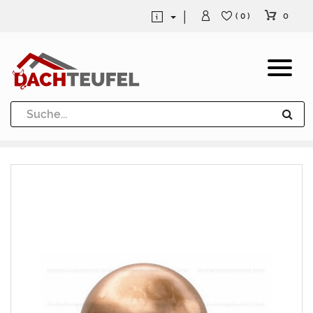
0
( 0 )
Dachrinne und Fallrohre
Werkzeuge und Löttechnik
Kugeln / Halbkugeln
Heuel Alu Dachtritte
Heuel Alu Schneefang
Kaminabdeckung