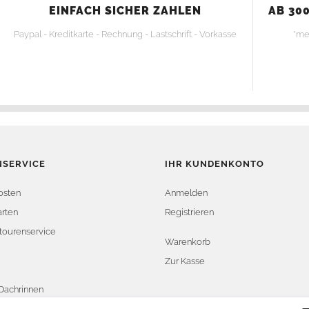
EINFACH SICHER ZAHLEN
AB 300
Paypal - Kreditkarte - Rechnung - Lastschrift - Vorkasse
*me
SERVICE
IHR KUNDENKONTO
osten
Anmelden
rten
Registrieren
tourenservice
Warenkorb
Zur Kasse
Dachrinnen