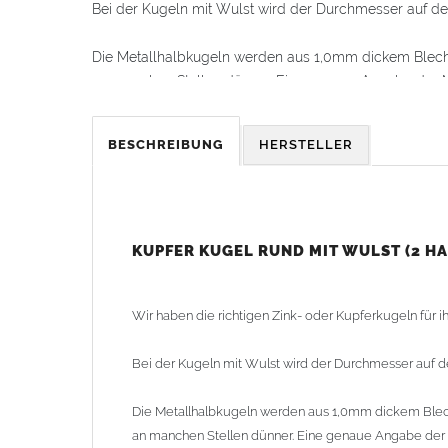
Bei der Kugeln mit Wulst wird der Durchmesser auf d
Die Metallhalbkugeln werden aus 1,0mm dickem Blech 
an manchen Stellen dünner. Eine genaue Angabe der Mat
Alle Halbkugeln haben immer den gleichen Durchmes
BESCHREIBUNG
HERSTELLER
oder alternativ mit einem Blechstreifen verlötet (Blechs
Kugel zusammenfügen und anschließend die zweite Häl
Die Kugeln sind in Kupfer, Zink und in einem Durchme
oder ohne Wulst und hoch- oder flachovale Kugeln im
KUPFER KUGEL RUND MIT WULST (2 H
Lieferzeit: ca. 1-2 Wochen (Kugeln teilweise lagermäßi
Wir haben die richtigen Zink- oder Kupferkugeln für 
Bei der Kugeln mit Wulst wird der Durchmesser auf 
Die Metallhalbkugeln werden aus 1,0mm dickem Blech
an manchen Stellen dünner. Eine genaue Angabe der Ma