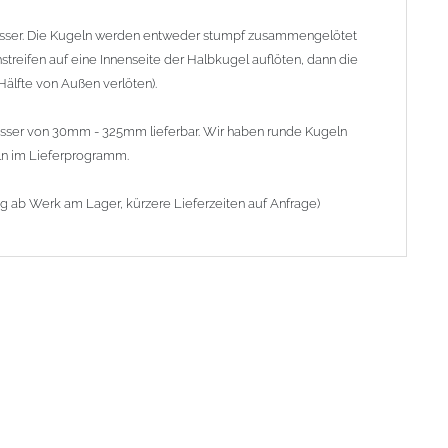
sser. Die Kugeln werden entweder stumpf zusammengelötet
hstreifen auf eine Innenseite der Halbkugel auflöten, dann die
lfte von Außen verlöten).
messer von 30mm - 325mm lieferbar. Wir haben runde Kugeln
ln im Lieferprogramm.
ig ab Werk am Lager, kürzere Lieferzeiten auf Anfrage)