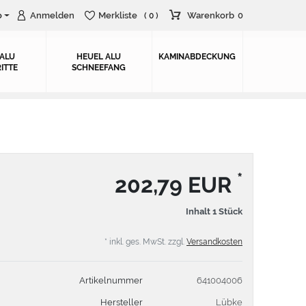
o
Anmelden
Merkliste
Warenkorb
0
( 0 )
 ALU
HEUEL ALU
KAMINABDECKUNG
ITTE
SCHNEEFANG
*
202,79 EUR
Inhalt
1
Stück
* inkl. ges. MwSt. zzgl.
Versandkosten
Artikelnummer
641004006
Hersteller
Lübke