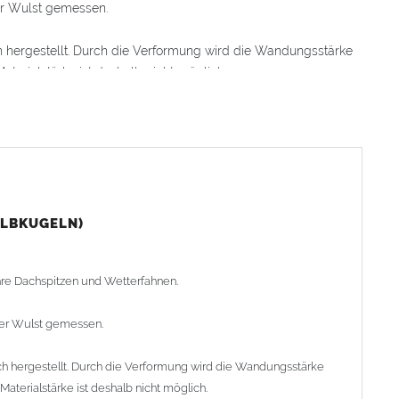
er Wulst gemessen.
hergestellt. Durch die Verformung wird die Wandungsstärke
erialstärke ist deshalb nicht möglich.
ser. Die Kugeln werden entweder stumpf zusammengelötet
treifen auf eine Innenseite der Halbkugel auflöten, dann die
fte von Außen verlöten).
sser von 30mm - 325mm lieferbar. Wir haben runde Kugeln mit
 Lieferprogramm.
ALBKUGELN)
g ab Werk am Lager, kürzere Lieferzeiten auf Anfrage)
ihre Dachspitzen und Wetterfahnen.
der Wulst gemessen.
 hergestellt. Durch die Verformung wird die Wandungsstärke
terialstärke ist deshalb nicht möglich.