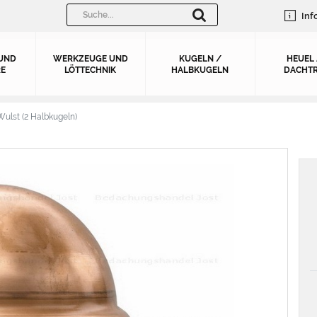
Inf
UND
WERKZEUGE UND
KUGELN /
HEUEL
E
LÖTTECHNIK
HALBKUGELN
DACHTR
ulst (2 Halbkugeln)