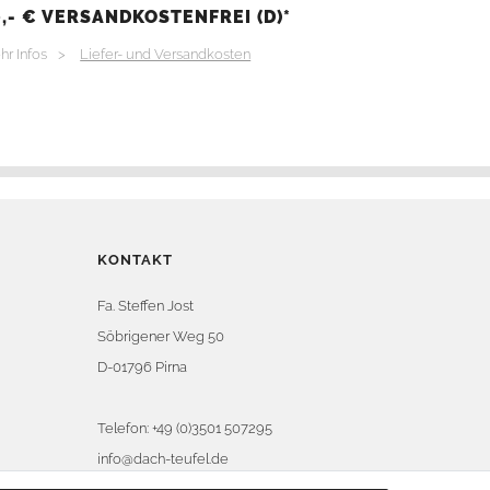
,- € VERSANDKOSTENFREI (D)*
hr Infos >
Liefer- und Versandkosten
KONTAKT
Fa. Steffen Jost
Söbrigener Weg 50
D-01796 Pirna
Telefon:
+49 (0)3501 507295
info@dach-teufel.de