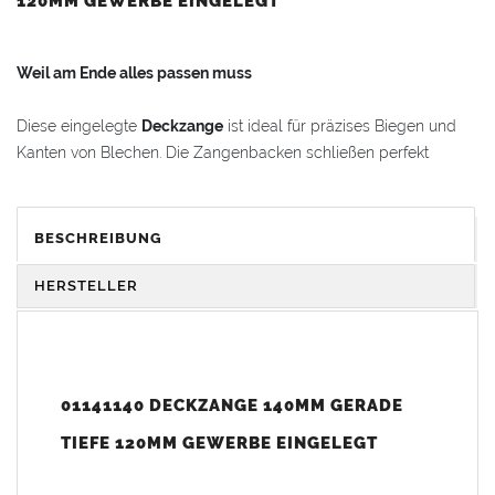
120MM GEWERBE EINGELEGT
Weil am Ende alles passen muss
Diese eingelegte
Deckzange
ist ideal für präzises Biegen und
Kanten von Blechen. Die Zangenbacken schließen perfekt
parallel, und die Kanten des Zangenkopfes verlaufen gerade –
sie sind jedoch nicht scharf.
BESCHREIBUNG
Vorteile und Komfort
HERSTELLER
Variabler Vollender: Fürs Biegen und Kanten von Blechscharen!
Langlebig
: Hochwertig geschmiedeter
Werkzeugstahl
für
lange Lebensdauer
01141140 DECKZANGE 140MM GERADE
Ergonomisch
: Lange Zangengriffe erleichtern die Arbeit
TIEFE 120MM GEWERBE EINGELEGT
im Stehen
Flexibel
: Arbeitsbreite 120 mm - 200 mm, Einstecktiefe