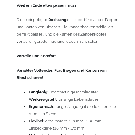
120 mm - 170 mm
Weil am Ende alles passen muss
Materialschonend
: Blech wird beim Biegen nicht
beschädigt
Diese eingelegte
Deckzange
ist ideal für präzises Biegen
Einfach
: Abgerundete Griffenden für komfortables
und Kanten von Blechen. Die Zangenbacken schließen
Arbeiten
perfekt parallel, und die Kanten des Zangenkopfes
verlaufen gerade – sie sind jedoch nicht scharf.
Gewicht: 1,95 kg
Vorteile und Komfort
Variabler Vollender: Fürs Biegen und Kanten von
Blechscharen!
Langlebig
: Hochwertig geschmiedeter
Werkzeugstahl
für lange Lebensdauer
Ergonomisch
: Lange Zangengriffe erleichtern die
Arbeit im Stehen
Flexibel
: Arbeitsbreite 120 mm - 200 mm,
Einstecktiefe 120 mm - 170 mm