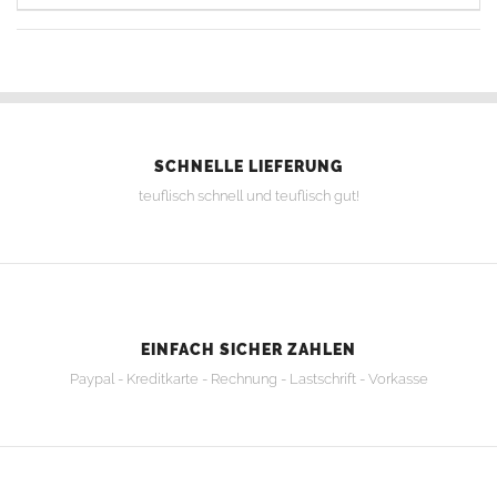
SCHNELLE LIEFERUNG
teuflisch schnell und teuflisch gut!
EINFACH SICHER ZAHLEN
Paypal - Kreditkarte - Rechnung - Lastschrift - Vorkasse