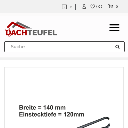
0
( 0 )
Dachrinne und Fallrohre
Werkzeuge und Löttechnik
Kugeln / Halbkugeln
Heuel Alu Dachtritte
Heuel Alu Schneefang
Kaminabdeckung