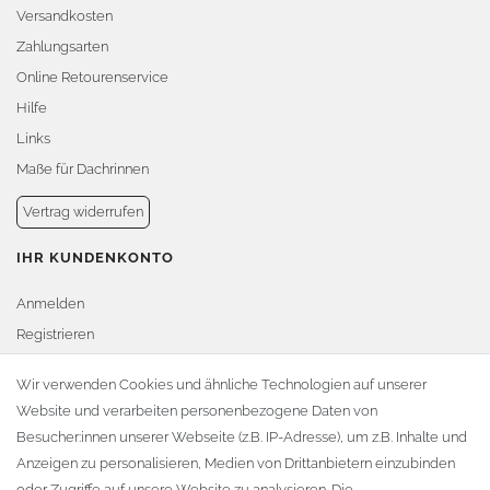
Versandkosten
Zahlungsarten
Online Retourenservice
Hilfe
Links
Maße für Dachrinnen
Vertrag widerrufen
IHR KUNDENKONTO
Anmelden
Registrieren
Warenkorb
Wir verwenden Cookies und ähnliche Technologien auf unserer
Website und verarbeiten personenbezogene Daten von
Zur Kasse
Besucher:innen unserer Webseite (z.B. IP-Adresse), um z.B. Inhalte und
KONTAKT
Anzeigen zu personalisieren, Medien von Drittanbietern einzubinden
oder Zugriffe auf unsere Website zu analysieren. Die