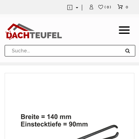
0
( 0 )
Dachrinne und Fallrohre
Werkzeuge und Löttechnik
Kugeln / Halbkugeln
Heuel Alu Dachtritte
Heuel Alu Schneefang
Kaminabdeckung