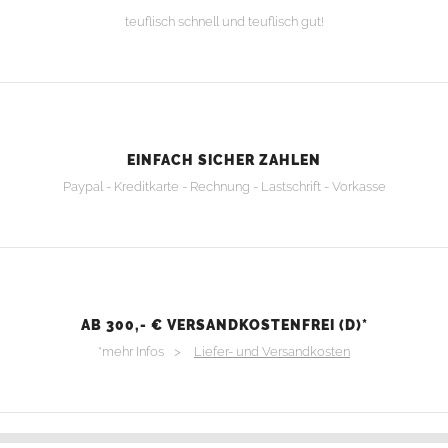
teuflisch schnell und teuflisch gut!
EINFACH SICHER ZAHLEN
Paypal - Kreditkarte - Rechnung - Lastschrift - Vorkasse
AB 300,- € VERSANDKOSTENFREI (D)*
*mehr Infos >
Liefer- und Versandkosten