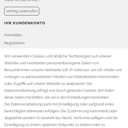
Vertrag widerrufen
IHR KUNDENKONTO
Anmelden
Registrieren
Warenkorb
Wir verwenden Cookies und ähnliche Technologien auf unserer
Website und verarbeiten personenbezogene Daten von
Zur Kasse
Besucher:innen unserer Webseite (z.B. IP-Adresse), um z.B. Inhalte und
KONTAKT
Anzeigen zu personalisieren, Medien von Drittanbietern einzubinden
oder Zugriffe auf unsere Website zu analysieren. Die
Fa. Steffen Jost
Datenverarbeitung erfolgt erst durch gesetzte Cookies. Wir teilen
Söbrigener Weg 50
diese Daten mit Dritten, die wir in den Einstellungen benennen.
D-01796 Pirna
Die Datenverarbeitung kann mit Einwilligung oder aufgrund eines
berechtigten Interesses erfolgen. Die Zustimmung kann erteilt oder
abgelehnt werden. Es besteht das Recht, nicht einzuwilligen und die
Telefon:
+49 (0)3501 507295
Einwilligung zu einem späteren Zeitpunkt zu ändern oder zu
info@dach-teufel.de