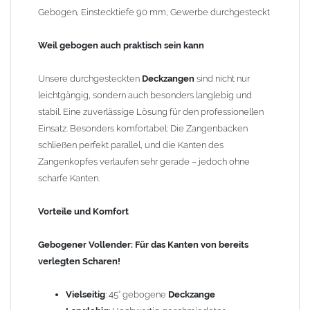
Vielseitig
: 45° gebogene
Deckzange
Gebogen, Einstecktiefe 90 mm, Gewerbe durchgesteckt
Langlebig
: Hochwertig geschmiedeter
Werkzeugstahl
und durchgestecktes Gewerbe
Weil gebogen auch praktisch sein kann
Materialschonend
: Das
Blech
wird beim Biegen durch
das Zangenmaul nicht beschädigt
Unsere durchgesteckten
Deckzangen
sind nicht nur
Großzügig
: Große Arbeitsbreite von 140 - 200 mm und
leichtgängig, sondern auch besonders langlebig und
Einstecktiefe von 90 - 120 mm
stabil. Eine zuverlässige Lösung für den professionellen
Einfach
: Abgerundete Griffenden auf beiden Seiten für
Einsatz. Besonders komfortabel: Die Zangenbacken
leichtes Biegen
schließen perfekt parallel, und die Kanten des
Ergonomisch
: Lange Zangengriffe erleichtern das
Zangenkopfes verlaufen sehr gerade – jedoch ohne
Arbeiten im Stehen
scharfe Kanten.
Gewicht: 2,00 kg
Vorteile und Komfort
Gebogener Vollender: Für das Kanten von bereits
verlegten Scharen!
Vielseitig
: 45° gebogene
Deckzange