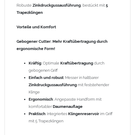
Robuste
Zinkdruckgussausführung
, bestückt mit
5
Gewicht: 0,14 kg
Trapezklingen
Vorteile und Komfort
Gebogener Cutter: Mehr Kraftübertragung durch
ergonomische Form!
Kräftig
: Optimale
Kraftübertragung
durch
gebogenen Griff
Einfach und robust
: Messer in haltbarer
Zinkdruckgussausführung
mit feststehender
Klinge
Ergonomisch
: Angepasste Handform mit
komfortabler
Daumenauflage
Praktisch
: Integriertes
Klingenreservoir
im Griff
mit 5 Trapezklingen