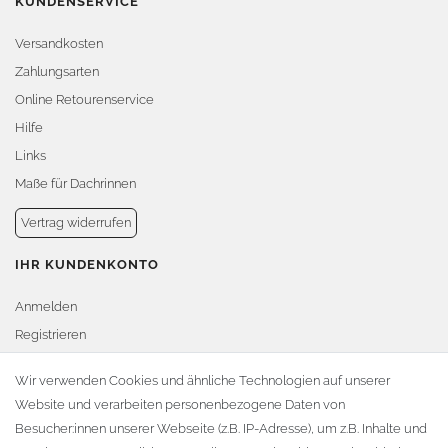
KUNDENSERVICE
Versandkosten
Zahlungsarten
Online Retourenservice
Hilfe
Links
Maße für Dachrinnen
Vertrag widerrufen
IHR KUNDENKONTO
Anmelden
Registrieren
Warenkorb
Wir verwenden Cookies und ähnliche Technologien auf unserer
Website und verarbeiten personenbezogene Daten von
Zur Kasse
Besucher:innen unserer Webseite (z.B. IP-Adresse), um z.B. Inhalte und
KONTAKT