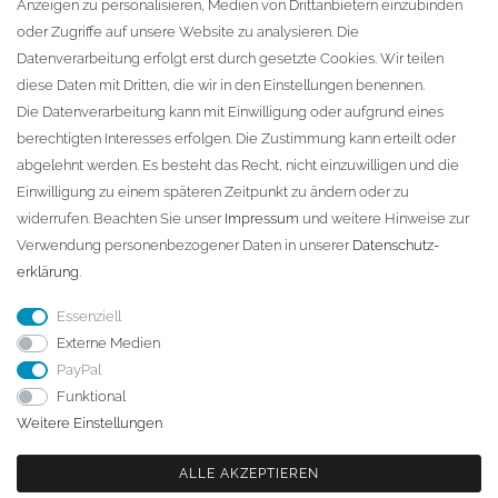
Anzeigen zu personalisieren, Medien von Drittanbietern einzubinden
oder Zugriffe auf unsere Website zu analysieren. Die
Fa. Steffen Jost
Datenverarbeitung erfolgt erst durch gesetzte Cookies. Wir teilen
Söbrigener Weg 50
diese Daten mit Dritten, die wir in den Einstellungen benennen.
D-01796 Pirna
Die Datenverarbeitung kann mit Einwilligung oder aufgrund eines
berechtigten Interesses erfolgen. Die Zustimmung kann erteilt oder
abgelehnt werden. Es besteht das Recht, nicht einzuwilligen und die
Telefon:
+49 (0)3501 507295
Einwilligung zu einem späteren Zeitpunkt zu ändern oder zu
info@dach-teufel.de
widerrufen. Beachten Sie unser
Impressum
und weitere Hinweise zur
Verwendung personenbezogener Daten in unserer
Daten­schutz­
erklärung
.
Essenziell
Externe Medien
PayPal
Funktional
Weitere Einstellungen
ALLE AKZEPTIEREN