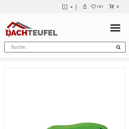
0
( 0 )
Dachrinne und Fallrohre
Werkzeuge und Löttechnik
Kugeln / Halbkugeln
Heuel Alu Dachtritte
Heuel Alu Schneefang
Kaminabdeckung