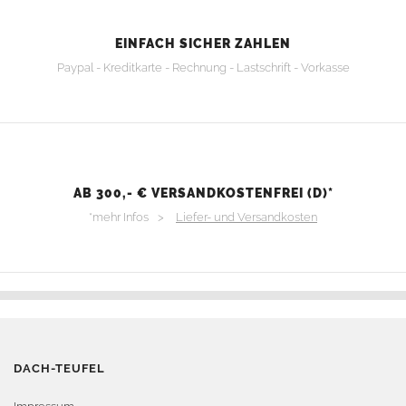
EINFACH SICHER ZAHLEN
Paypal - Kreditkarte - Rechnung - Lastschrift - Vorkasse
AB 300,- € VERSANDKOSTENFREI (D)*
*mehr Infos >
Liefer- und Versandkosten
DACH-TEUFEL