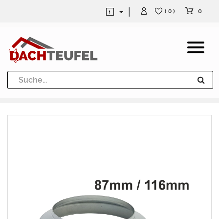
0
( 0 )
Dachrinne und Fallrohre
Werkzeuge und Löttechnik
Kugeln / Halbkugeln
Heuel Alu Dachtritte
Heuel Alu Schneefang
Kaminabdeckung