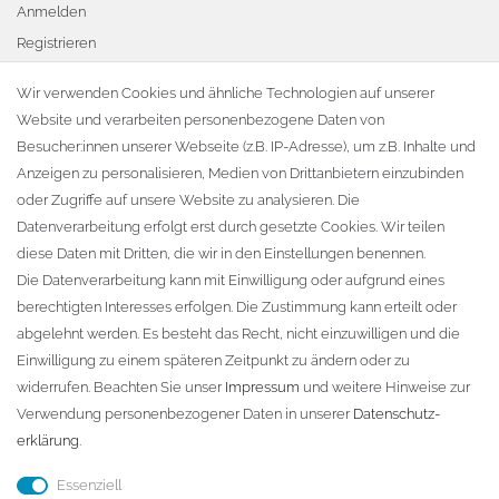
Anmelden
Registrieren
Warenkorb
Wir verwenden Cookies und ähnliche Technologien auf unserer
Website und verarbeiten personenbezogene Daten von
Zur Kasse
Besucher:innen unserer Webseite (z.B. IP-Adresse), um z.B. Inhalte und
KONTAKT
Anzeigen zu personalisieren, Medien von Drittanbietern einzubinden
oder Zugriffe auf unsere Website zu analysieren. Die
Fa. Steffen Jost
Datenverarbeitung erfolgt erst durch gesetzte Cookies. Wir teilen
Söbrigener Weg 50
diese Daten mit Dritten, die wir in den Einstellungen benennen.
D-01796 Pirna
Die Datenverarbeitung kann mit Einwilligung oder aufgrund eines
berechtigten Interesses erfolgen. Die Zustimmung kann erteilt oder
abgelehnt werden. Es besteht das Recht, nicht einzuwilligen und die
Telefon:
+49 (0)3501 507295
Einwilligung zu einem späteren Zeitpunkt zu ändern oder zu
info@dach-teufel.de
widerrufen. Beachten Sie unser
Impressum
und weitere Hinweise zur
Verwendung personenbezogener Daten in unserer
Daten­schutz­
erklärung
.
Essenziell