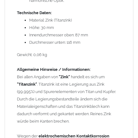
harmonische Optik.
Bauteilen zusammen verbaut werden. Diese Metalle werden
durch Kupferionen stark angegriffen, insbesondere wenn
Technische Daten:
Regenwasser von Kupfer auf sie fließt. Lösung: Materialien
Material: Zink (Titanzink)
trennen (z. B. durch Trennstreifen oder Beschichtungen) und den
Höhe: 30 mm
Wasserfluss so lenken, dass er nur von Zink, Aluminium und
Innendurchmesser oben: 87 mm
verzinkten Bauteilen in Richtung Kupfer verläuft.
Durchmesser unten: 116 mm
Richtige
Kombinationen ->
Zink, Aluminium und verzinkte Bauteile
Gewicht: 0,06 kg
können miteinander verbaut werden, da sie in der
elektrochemischen Spannungsreihe nahe beieinander liegen.
Allgemeine Hinweise / Informationen:
Kupfer kann mit Edelstahl und Blei kombiniert werden, da keine
Bei allen Angaben von
"Zink"
handelt es sich um
erhebliche Kontaktkorrosion auftritt.
"Titanzink"
. Titanzink ist eine Legierung aus Zink
(99,995%) und Spurenelementen von Titan und Kupfer.
Einbauhinweis bei alten
gelöteten und gefalzten
Durch die Legierungsbestandteile ändern sich die
Regenfallrohren (Rohre hergestellt vor 2000)
: Der Umbau bei
Materialeigenschaften und das Titanzinkblech kann
gefalzten Alu-, Kupferrohren und gelöteten Zinkrohren ist oft
dadurch verformt und gekantet werden. Reines Zink
etwas schwierig, da diese nicht so passgenau sind wie heutige
würde beim Kanten brechen.
lasergeschweißte Rohre. Maßabweichungen von 1–2 mm sind
möglich. Anpassungsarbeiten wie Einziehen und Aufweiten sind
Wegen der
elektrochemischen Kontaktkorrosion