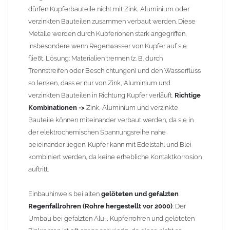
manchmal nötig, oder es muss sogar das Rohr ober- und
dürfen Kupferbauteile nicht mit Zink, Aluminium oder
unterhalb durch ein neues lasergeschweißtes Fallrohr ersetzt
verzinkten Bauteilen zusammen verbaut werden. Diese
werden.
Metalle werden durch Kupferionen stark angegriffen,
insbesondere wenn Regenwasser von Kupfer auf sie
Zusammenbau von
Metall-Regenfallrohren mit KG- und HT-
fließt. Lösung: Materialien trennen (z. B. durch
Rohren
: Der direkte Zusammenbau von Metall- und
Trennstreifen oder Beschichtungen) und den Wasserfluss
Kunststoffrohren ist aufgrund der unterschiedlichen
so lenken, dass er nur von Zink, Aluminium und
Wandstärken nur eingeschränkt möglich. Zu diesem Zweck
verzinkten Bauteilen in Richtung Kupfer verläuft.
Richtige
führen wir einige Adapter in unserem Sortiment. Bei Fragen
Kombinationen ->
Zink, Aluminium und verzinkte
stehen wir Ihnen gern zur Verfügung.
Bauteile können miteinander verbaut werden, da sie in
der elektrochemischen Spannungsreihe nahe
beieinander liegen. Kupfer kann mit Edelstahl und Blei
kombiniert werden, da keine erhebliche Kontaktkorrosion
auftritt.
Einbauhinweis bei alten
gelöteten und gefalzten
Regenfallrohren (Rohre hergestellt vor 2000)
: Der
Umbau bei gefalzten Alu-, Kupferrohren und gelöteten