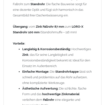
eine elegante und harmonische Optik.
Fallrohr zum
Standrohr
. Die flache Bauweise sorgt für
Technische Daten:
eine dezente Optik und fügt sich harmonisch in das
Material: Zink (Titanzink)
Gesamtbild Ihrer Dachentwässerung ein.
Höhe: 30 mm
Innendurchmesser oben: 87 mm
Übergang:
vom
Zink Fallrohr 87 mm
zum
LORO-X
Durchmesser unten: 116 mm
Standrohr 100 mm
(Standrohrmuffe = 116 mm)
Gewicht: 0,06 kg
Vorteile:
Langlebig & Korrosionsbeständig:
Hochwertiges
Allgemeine Hinweise / Informationen:
Zink
, das für seine Langlebigkeit und
Bei allen Angaben von
"Zink"
handelt es sich um
"Titanzink"
.
Korrosionsbeständigkeit bekannt ist. Ideal für den
Titanzink ist eine Legierung aus Zink (99,995%) und
Einsatz im Außenbereich.
Spurenelementen von Titan und Kupfer. Durch die
Einfache Montage:
Die
Standrohrkappe
lässt sich
Legierungsbestandteile ändern sich die Materialeigenschaften
schnell und problemlos auf das Rohr aufsetzen,
und das Titanzinkblech kann dadurch verformt und gekantet
ohne komplizierte Werkzeuge.
werden. Reines Zink würde beim Kanten brechen.
Ästhetische Aufwertung:
Die schlichte, flache
Form und das
hochwertige Zinkmaterial
Wegen der
elektrochemischen Kontaktkorrosion
dürfen
verleihen dem
Fallrohr
eine elegante und
Kupferbauteile nicht mit Zink, Aluminium oder verzinkten