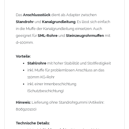
GRÖMO Artikelnummer: 97677
Das
Anschlussstück
dient als Adapter zwischen
*KG-Rohr = Kanalgrundrohr, Nenngröße 100 mm /
Standrohr
und
Kanalgrundleitung
. Es lässt sich einfach
Außendurchmesser 110 mm
in die Muffe der Kanalgrundleitung einsetzen. Auch
geeignet für
SML-Rohre
und
Steinzeugrohrmuffen
mit
Gewicht: 1,00 kg
d=100mm.
Allgemeine Hinweise / Informationen:
Vorteile:
Wegen der
elektrochemischen Kontaktkorrosion
dürfen
Stahlrohre
mit hoher Stabilität und Stoßfestigkeit
Kupferbauteile nicht mit Zink, Aluminium oder verzinkten
inkl. Muffe für problemlosen Anschluss an das
Bauteilen zusammen verbaut werden. Diese Metalle werden
110mm KG-Rohr
durch Kupferionen stark angegriffen, insbesondere wenn
inkl. einer Innenbeschichtung
Regenwasser von Kupfer auf sie fließt. Lösung: Materialien
(Schutzbeschichtung)
trennen (z. B. durch Trennstreifen oder Beschichtungen) und den
Wasserfluss so lenken, dass er nur von Zink, Aluminium und
Hinweis:
Lieferung ohne Standrohrgummi (Artikelnr.:
verzinkten Bauteilen in Richtung Kupfer verläuft.
Richtige
806920100)
Kombinationen ->
Zink, Aluminium und verzinkte Bauteile
können miteinander verbaut werden, da sie in der
Technische Details:
elektrochemischen Spannungsreihe nahe beieinander liegen.