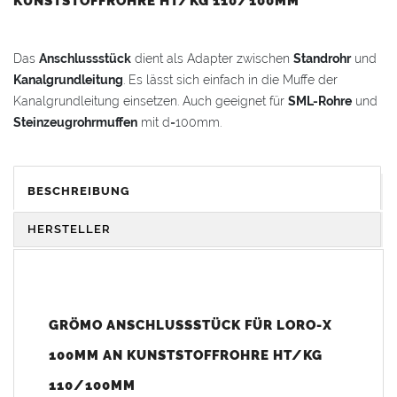
KUNSTSTOFFROHRE HT/KG 110/100MM
Das
Anschlussstück
dient als Adapter zwischen
Standrohr
und
Kanalgrundleitung
. Es lässt sich einfach in die Muffe der
Kanalgrundleitung einsetzen. Auch geeignet für
SML-Rohre
und
Steinzeugrohrmuffen
mit d=100mm.
Vorteile:
Stahlrohre
mit hoher Stabilität und Stoßfestigkeit
BESCHREIBUNG
inkl. Muffe für problemlosen Anschluss an das 110mm KG-
Rohr
HERSTELLER
inkl. einer Innenbeschichtung (Schutzbeschichtung)
Hinweis:
Lieferung ohne Standrohrgummi (Artikelnr.: 806920100)
GRÖMO ANSCHLUSSSTÜCK FÜR LORO-X
Technische Details:
Material:
Stahl verzinkt
mit Innenbeschichtung
100MM AN KUNSTSTOFFROHRE HT/KG
Länge: 180 mm
110/100MM
Passend für
HT-/KG-Rohre
110/100 mm