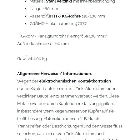
Material:
Stahl verzinkt
mit Innenbeschichtung
Kupfer kann mit Edelstahl und Blei kombiniert werden, da keine
Länge: 180 mm
erhebliche Kontaktkorrosion auftritt.
Passend für
HT-/KG-Rohre
110/100 mm
GRÖMO Artikelnummer: 97677
*KG-Rohr = Kanalgrundrohr, Nenngröße 100 mm /
Außendurchmesser 110 mm
Gewicht: 1,00 kg
Allgemeine Hinweise / Informationen:
Wegen der
elektrochemischen Kontaktkorrosion
dürfen Kupferbauteile nicht mit Zink, Aluminium oder
verzinkten Bauteilen zusammen verbaut werden. Diese
Metalle werden durch Kupferionen stark angegriffen,
insbesondere wenn Regenwasser von Kupfer auf sie
fließt. Lösung: Materialien trennen (z. B. durch
Trennstreifen oder Beschichtungen) und den Wasserfluss
so lenken, dass er nur von Zink, Aluminium und