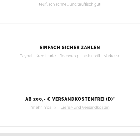
teuflisch schnell und teuflisch gut!
EINFACH SICHER ZAHLEN
Paypal - Kreditkarte - Rechnung - Lastschrift - Vorkasse
AB 300,- € VERSANDKOSTENFREI (D)*
*mehr Infos >
Liefer- und Versandkosten