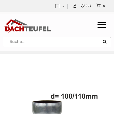
0
( 0 )
Dachrinne und Fallrohre
Werkzeuge und Löttechnik
Kugeln / Halbkugeln
Heuel Alu Dachtritte
Heuel Alu Schneefang
Kaminabdeckung