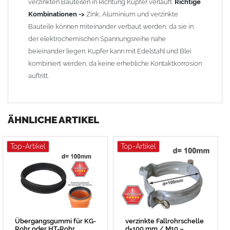
verzinkten Bauteilen in Richtung Kupfer verläuft.
Richtige
Kombinationen ->
Zink, Aluminium und verzinkte
Bauteile können miteinander verbaut werden, da sie in
der elektrochemischen Spannungsreihe nahe
beieinander liegen. Kupfer kann mit Edelstahl und Blei
kombiniert werden, da keine erhebliche Kontaktkorrosion
auftritt.
ÄHNLICHE ARTIKEL
Top-Artikel
Top-Artikel
Übergangsgummi für KG-
verzinkte Fallrohrschelle
Rohr oder HT-Rohr
d=100 mm / M10 –