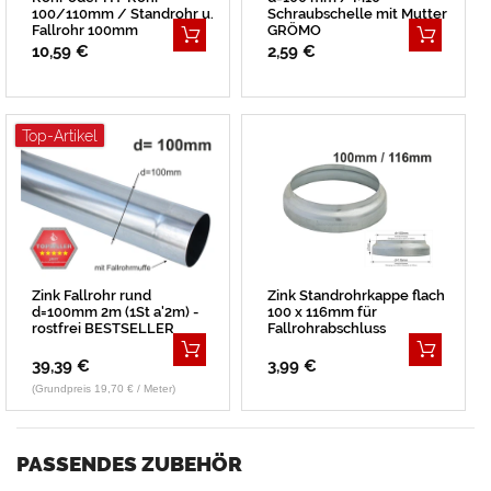
100/110mm / Standrohr u.
Schraubschelle mit Mutter
Fallrohr 100mm
GRÖMO
BESTSELLER
10,59 €
2,59 €
Top-Artikel
Zink Fallrohr rund
Zink Standrohrkappe flach
d=100mm 2m (1St a'2m) -
100 x 116mm für
rostfrei BESTSELLER
Fallrohrabschluss
39,39 €
3,99 €
(Grundpreis 19,70 € / Meter)
PASSENDES ZUBEHÖR