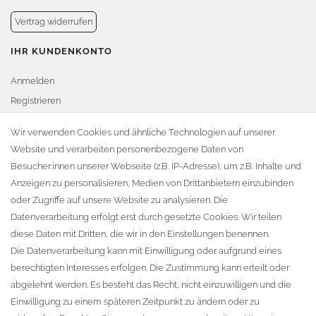
Vertrag widerrufen
IHR KUNDENKONTO
Anmelden
Registrieren
Warenkorb
Wir verwenden Cookies und ähnliche Technologien auf unserer
Website und verarbeiten personenbezogene Daten von
Zur Kasse
Besucher:innen unserer Webseite (z.B. IP-Adresse), um z.B. Inhalte und
KONTAKT
Anzeigen zu personalisieren, Medien von Drittanbietern einzubinden
oder Zugriffe auf unsere Website zu analysieren. Die
Fa. Steffen Jost
Datenverarbeitung erfolgt erst durch gesetzte Cookies. Wir teilen
Söbrigener Weg 50
diese Daten mit Dritten, die wir in den Einstellungen benennen.
D-01796 Pirna
Die Datenverarbeitung kann mit Einwilligung oder aufgrund eines
berechtigten Interesses erfolgen. Die Zustimmung kann erteilt oder
abgelehnt werden. Es besteht das Recht, nicht einzuwilligen und die
Telefon:
+49 (0)3501 507295
Einwilligung zu einem späteren Zeitpunkt zu ändern oder zu
info@dach-teufel.de