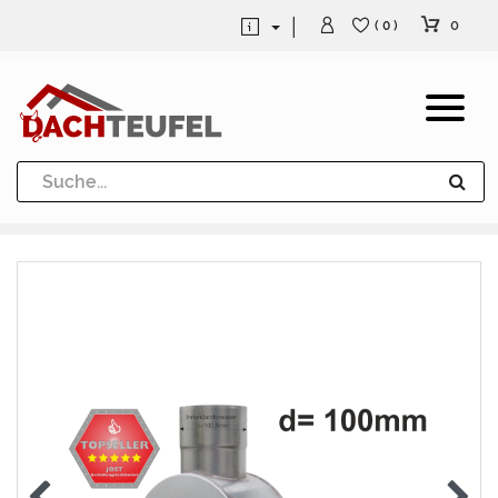
0
( 0 )
Dachrinne und Fallrohre
Werkzeuge und Löttechnik
Kugeln / Halbkugeln
Heuel Alu Dachtritte
Heuel Alu Schneefang
Kaminabdeckung