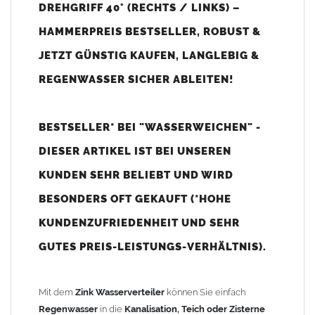
DREHGRIFF 40° (RECHTS / LINKS) –
Der
Wasserverteiler
kann wahlweise nach
rechts
oder
links
ableiten. Es handelt sich um
HAMMERPREIS BESTSELLER, ROBUST &
einen universellen Wasserverteiler
:
Standardmäßig ist der Abgang nach
rechts
ausgerichtet und
JETZT GÜNSTIG KAUFEN, LANGLEBIG &
kann bei Bedarf einfach auf
links
umgebaut werden.
REGENWASSER SICHER ABLEITEN!
Der Umbau ist besonders einfach und in wenigen Handgriffen
erledigt: Muttern lösen,
Drehgriff
umstecken und wieder
BESTSELLER* BEI "WASSERWEICHEN" -
festschrauben.
DIESER ARTIKEL IST BEI UNSEREN
Vorteile vom Wasserverteiler:
KUNDEN SEHR BELIEBT UND WIRD
Leitet 100% des
Regenwassers
effizient um
BESONDERS OFT GEKAUFT (*HOHE
Einfache und flexible Wasserumleitung
Schnelle und unkomplizierte Montage
KUNDENZUFRIEDENHEIT UND SEHR
Zum Stecken – ohne Lötarbeiten nahtlos in den
GUTES PREIS-LEISTUNGS-VERHÄLTNIS).
Fallrohrstrang
einzufügen
Auslauf rechts oder links möglich
Einfache Bedienung dank
Drehgriff
Mit dem
Zink Wasserverteiler
können Sie einfach
rostfrei & korrosionsbeständig
– für eine extra lange
Regenwasser
in die
Kanalisation, Teich oder Zisterne