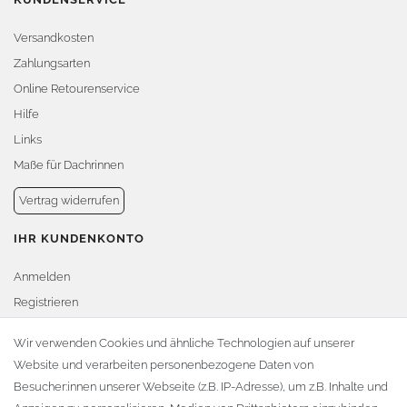
Versandkosten
Zahlungsarten
Online Retourenservice
Hilfe
Links
Maße für Dachrinnen
Vertrag widerrufen
IHR KUNDENKONTO
Anmelden
Registrieren
Warenkorb
Wir verwenden Cookies und ähnliche Technologien auf unserer
Website und verarbeiten personenbezogene Daten von
Zur Kasse
Besucher:innen unserer Webseite (z.B. IP-Adresse), um z.B. Inhalte und
KONTAKT