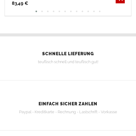
83,49 €
SCHNELLE LIEFERUNG
teuflisch schnell und teuflisch gut!
EINFACH SICHER ZAHLEN
Paypal - Kreditkarte - Rechnung - Lastschrift - Vorkasse