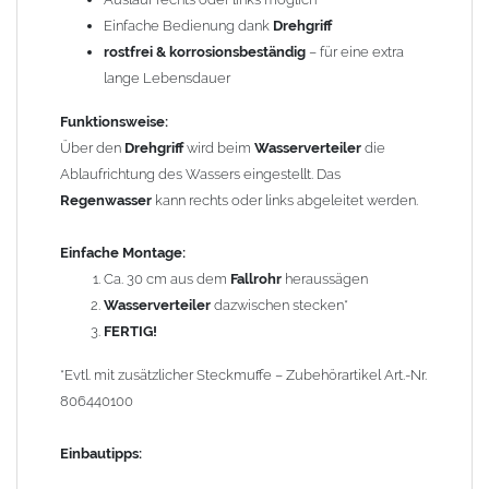
Der
Wasserverteiler
hat oben eine weite Seite und passt auf das
Einfache Bedienung dank
Drehgriff
normale
Fallrohr
. Unten wird mit einem
Fallrohr
mit Muffe
rostfrei & korrosionsbeständig
– für eine extra
angeschlossen. Hat ihr
Fallrohr
keine Muffe, so wird eine
lange Lebensdauer
zusätzliche
Steckmuffe
benötigt. Diesen Artikel finden Sie unter
Funktionsweise:
Reduzierungen.
Über den
Drehgriff
wird beim
Wasserverteiler
die
Durch das Aufstecken eines 40°
Fallrohrbogens
(nicht enthalten)
Ablaufrichtung des Wassers eingestellt. Das
erhalten Sie einen parallelen
Fallrohrabgang
.
Regenwasser
kann rechts oder links abgeleitet werden.
Die
Wasserweiche
ist nur für den
senkrechten Einbau
geeignet!
Einfache Montage:
Innen befindet sich ein Leitblech in U-Form, deshalb kann der
Ca. 30 cm aus dem
Fallrohr
heraussägen
Verteiler nicht in schrägen Rohren verbaut werden.
Wasserverteiler
dazwischen stecken*
FERTIG!
Bei
Fallrohren, die vor dem Jahr 2000 hergestellt wurden
,
beachten Sie bitte den Einbauhinweis (siehe -> Allgemeine
*Evtl. mit zusätzlicher Steckmuffe – Zubehörartikel Art.-Nr.
Hinweise).
806440100
Um die Standsicherheit von
der Wasserweiche
zu
Einbautipps:
gewährleisten, können in Abhängigkeit der vorhandenen