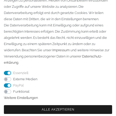
Anzeigen zu personalisieren, Medien von Drittanbietern einzubinden
oder Zugriffe auf unsere Website zu analysieren. Die
Fa. Steffen Jost
Datenverarbeitung erfolgt erst durch gesetzte Cookies. Wir teilen
Söbrigener Weg 50
diese Daten mit Dritten, die wir in den Einstellungen benennen.
D-01796 Pirna
Die Datenverarbeitung kann mit Einwilligung oder aufgrund eines
berechtigten Interesses erfolgen. Die Zustimmung kann erteilt oder
abgelehnt werden. Es besteht das Recht, nicht einzuwilligen und die
Telefon:
+49 (0)3501 507295
Einwilligung zu einem späteren Zeitpunkt zu ändern oder zu
info@dach-teufel.de
widerrufen. Beachten Sie unser
Impressum
und weitere Hinweise zur
Verwendung personenbezogener Daten in unserer
Daten­schutz­
erklärung
.
Essenziell
Externe Medien
PayPal
Funktional
Weitere Einstellungen
ALLE AKZEPTIEREN