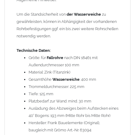
Bei allen Angaben von
"Zink"
handelt es sich um
"Titanzink"
.
Titanzink ist eine Legierung aus Zink (99,995%) und
Um die Standsicherheit von
der Wasserweiche
zu
Spurenelementen von Titan und Kupfer. Durch die
gewährleisten, können in Abhängigkeit der vorhandenen
Legierungsbestandteile ändern sich die Materialeigenschaften
Rohrbefestigungen ggf. ein bis zwei weitere Rohrschellen
und das Titanzinkblech kann dadurch verformt und gekantet
notwendig werden.
werden. Reines Zink würde beim Kanten brechen.
Technische Daten:
Wegen der
elektrochemischen Kontaktkorrosion
dürfen
Größe: für
Fallrohre
nach DIN 18461 mit
Kupferbauteile nicht mit Zink, Aluminium oder verzinkten
Außendurchmesser 100 mm
Bauteilen zusammen verbaut werden. Diese Metalle werden
Material: Zink (Titanzink)
durch Kupferionen stark angegriffen, insbesondere wenn
Gesamthöhe
Wasserweiche
: 400 mm
Regenwasser von Kupfer auf sie fließt. Lösung: Materialien
Trommeldurchmesser: 225 mm
trennen (z. B. durch Trennstreifen oder Beschichtungen) und den
Tiefe: 125 mm
Wasserfluss so lenken, dass er nur von Zink, Aluminium und
Platzbedarf zur Wand: mind. 30 mm
verzinkten Bauteilen in Richtung Kupfer verläuft.
Richtige
Ausladung des Abzweiges beim Aufstecken eines
Kombinationen ->
Zink, Aluminium und verzinkte Bauteile
40° Bogens: 193 mm (Mitte Rohr bis Mitte Rohr)
können miteinander verbaut werden, da sie in der
Hersteller: Frank Bauelemente (Original),
elektrochemischen Spannungsreihe nahe beieinander liegen.
baugleich mit Grömo Art.-Nr. 63094
Kupfer kann mit Edelstahl und Blei kombiniert werden, da keine