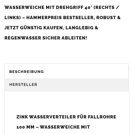
WASSERWEICHE MIT DREHGRIFF 40° (RECHTS /
LINKS) – HAMMERPREIS BESTSELLER, ROBUST &
JETZT GÜNSTIG KAUFEN, LANGLEBIG &
REGENWASSER SICHER ABLEITEN!
BESTSELLER* BEI "WASSERWEICHEN" - DIESER
ARTIKEL IST BEI UNSEREN KUNDEN SEHR BELIEBT
BESCHREIBUNG
UND WIRD BESONDERS OFT GEKAUFT (*HOHE
HERSTELLER
KUNDENZUFRIEDENHEIT UND SEHR GUTES PREIS-
LEISTUNGS-VERHÄLTNIS).
ZINK WASSERVERTEILER FÜR FALLROHRE
Mit dem
Zink Wasserverteiler
können Sie einfach
Regenwasser
in die
Kanalisation, Teich oder Zisterne
umleiten.
100 MM – WASSERWEICHE MIT