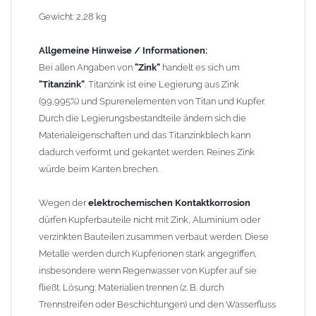
erhebliche Kontaktkorrosion auftritt.
Gewicht: 2,28 kg
Einbauhinweis bei alten
gelöteten und gefalzten
Allgemeine Hinweise / Informationen:
Regenfallrohren (Rohre hergestellt vor 2000)
: Der Umbau bei
Bei allen Angaben von
"Zink"
handelt es sich um
gefalzten Alu-, Kupferrohren und gelöteten Zinkrohren ist oft
"Titanzink"
. Titanzink ist eine Legierung aus Zink
etwas schwierig, da diese nicht so passgenau sind wie heutige
(99,995%) und Spurenelementen von Titan und Kupfer.
lasergeschweißte Rohre. Maßabweichungen von 1–2 mm sind
Durch die Legierungsbestandteile ändern sich die
möglich. Anpassungsarbeiten wie Einziehen und Aufweiten sind
Materialeigenschaften und das Titanzinkblech kann
manchmal nötig, oder es muss sogar das Rohr ober- und
dadurch verformt und gekantet werden. Reines Zink
unterhalb durch ein neues lasergeschweißtes Fallrohr ersetzt
würde beim Kanten brechen.
werden.
Wegen der
elektrochemischen Kontaktkorrosion
Zusammenbau von
Metall-Regenfallrohren mit KG- und HT-
dürfen Kupferbauteile nicht mit Zink, Aluminium oder
Rohren
: Der direkte Zusammenbau von Metall- und
verzinkten Bauteilen zusammen verbaut werden. Diese
Kunststoffrohren ist aufgrund der unterschiedlichen
Metalle werden durch Kupferionen stark angegriffen,
Wandstärken nur eingeschränkt möglich. Zu diesem Zweck
insbesondere wenn Regenwasser von Kupfer auf sie
führen wir einige Adapter in unserem Sortiment. Bei Fragen
fließt. Lösung: Materialien trennen (z. B. durch
stehen wir Ihnen gern zur Verfügung.
Trennstreifen oder Beschichtungen) und den Wasserfluss