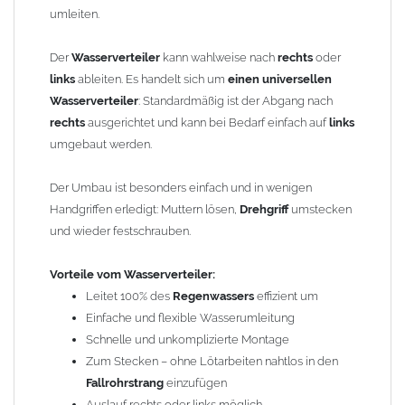
Lebensdauer
umleiten.
Funktionsweise:
Der
Wasserverteiler
kann wahlweise nach
rechts
oder
Über den
Drehgriff
wird beim
Wasserverteiler
die
links
ableiten. Es handelt sich um
einen universellen
Ablaufrichtung des Wassers eingestellt. Das
Regenwasser
kann
Wasserverteiler
: Standardmäßig ist der Abgang nach
rechts oder links abgeleitet werden.
rechts
ausgerichtet und kann bei Bedarf einfach auf
links
umgebaut werden.
Einfache Montage:
Ca. 30 cm aus dem
Fallrohr
heraussägen
Der Umbau ist besonders einfach und in wenigen
Wasserverteiler
dazwischen stecken*
Handgriffen erledigt: Muttern lösen,
Drehgriff
umstecken
FERTIG!
und wieder festschrauben.
*Evtl. mit zusätzlicher Steckmuffe – Zubehörartikel Art.-Nr.
806440100
Vorteile vom Wasserverteiler:
Leitet 100% des
Regenwassers
effizient um
Einbautipps:
Einfache und flexible Wasserumleitung
Schnelle und unkomplizierte Montage
Der nachträgliche Einbau ist problemlos. Durch einfaches
Zum Stecken – ohne Lötarbeiten nahtlos in den
Heraussägen eines ca. 30 cm langen Teilstücks lässt sich die
Fallrohrstrang
einzufügen
Wasserweiche
leicht in bereits vorhandene
Fallrohre
einsetzen.
Auslauf rechts oder links möglich