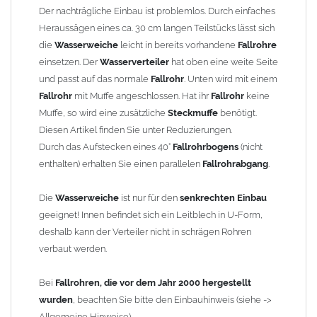
Rohrbefestigungen ggf. ein bis zwei weitere Rohrschellen
Der nachträgliche Einbau ist problemlos. Durch einfaches
notwendig werden.
Heraussägen eines ca. 30 cm langen Teilstücks lässt sich
die
Wasserweiche
leicht in bereits vorhandene
Fallrohre
Technische Daten:
einsetzen. Der
Wasserverteiler
hat oben eine weite Seite
Größe: für
Fallrohre
nach DIN 18461 mit
und passt auf das normale
Fallrohr
. Unten wird mit einem
Außendurchmesser 100 mm
Fallrohr
mit Muffe angeschlossen. Hat ihr
Fallrohr
keine
Material: Zink (Titanzink)
Muffe, so wird eine zusätzliche
Steckmuffe
benötigt.
Gesamthöhe
Wasserweiche
: 400 mm
Diesen Artikel finden Sie unter Reduzierungen.
Trommeldurchmesser: 225 mm
Durch das Aufstecken eines 40°
Fallrohrbogens
(nicht
Tiefe: 125 mm
enthalten) erhalten Sie einen parallelen
Fallrohrabgang
.
Platzbedarf zur Wand: mind. 30 mm
Ausladung des Abzweiges beim Aufstecken eines 40°
Die
Wasserweiche
ist nur für den
senkrechten Einbau
Bogens: 193 mm (Mitte Rohr bis Mitte Rohr)
geeignet! Innen befindet sich ein Leitblech in U-Form,
Hersteller: Frank Bauelemente (Original), baugleich mit
deshalb kann der Verteiler nicht in schrägen Rohren
Grömo Art.-Nr. 63094
verbaut werden.
Gewicht: 2,28 kg
Bei
Fallrohren, die vor dem Jahr 2000 hergestellt
wurden
, beachten Sie bitte den Einbauhinweis (siehe ->
Allgemeine Hinweise / Informationen:
Allgemeine Hinweise).