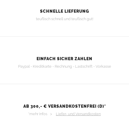
SCHNELLE LIEFERUNG
teuflisch schnell und teuflisch gut!
EINFACH SICHER ZAHLEN
Paypal - Kreditkarte - Rechnung - Lastschrift - Vorkasse
AB 300,- € VERSANDKOSTENFREI (D)*
*mehr Infos >
Liefer- und Versandkosten