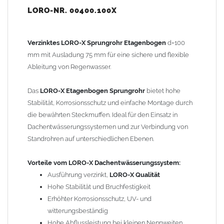
Einfache Montage durch Steckmuffenverbindung
LORO-NR. 00400.100X
Hinweis: Lieferung ohne Standrohrgummi (Art.-Nr. 806920100)!
Verzinktes LORO-X Sprungrohr Etagenbogen
d=100
Gewicht: 1,90 kg
mm mit Ausladung 75 mm für eine sichere und flexible
Ableitung von Regenwasser.
Wichtiger Hinweis zur Innenbeschichtung:
Das
LORO-X Etagenbogen Sprungrohr
bietet hohe
Die
Innenbeschichtung
des
Standrohrs
schützt das Rohr
Stabilität, Korrosionsschutz und einfache Montage durch
zuverlässig vor Korrosion, Ablagerungen und Verschmutzungen.
die bewährten Steckmuffen. Ideal für den Einsatz in
Sie sorgt dafür, dass Regenwasser ungehindert abfließt und das
Dachentwässerungssystemen und zur Verbindung von
Rohrsystem langfristig funktionsfähig bleibt.
Standrohren auf unterschiedlichen Ebenen.
Auch leichte korrosive Einflüsse, wie sie durch natürliche Stoffe
im Wasser entstehen können, werden durch die Beschichtung
Vorteile vom LORO-X Dachentwässerungssystem:
abgewehrt. Die glatte Oberfläche reduziert die Bildung von
Ausführung verzinkt,
LORO-X Qualität
Schmutz und Kalkablagerungen, vereinfacht die Wartung und
Hohe Stabilität und Bruchfestigkeit
erhöht die Lebensdauer des
Fallrohrs
.
Erhöhter Korrosionsschutz, UV- und
witterungsbeständig
Hohe Abflussleistung bei kleinen Nennweiten