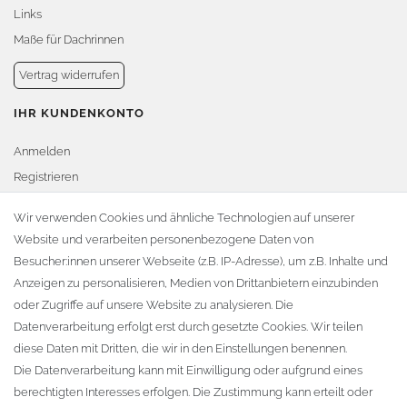
Links
Maße für Dachrinnen
Vertrag widerrufen
IHR KUNDENKONTO
Anmelden
Registrieren
Warenkorb
Wir verwenden Cookies und ähnliche Technologien auf unserer
Website und verarbeiten personenbezogene Daten von
Zur Kasse
Besucher:innen unserer Webseite (z.B. IP-Adresse), um z.B. Inhalte und
KONTAKT
Anzeigen zu personalisieren, Medien von Drittanbietern einzubinden
oder Zugriffe auf unsere Website zu analysieren. Die
Fa. Steffen Jost
Datenverarbeitung erfolgt erst durch gesetzte Cookies. Wir teilen
Söbrigener Weg 50
diese Daten mit Dritten, die wir in den Einstellungen benennen.
D-01796 Pirna
Die Datenverarbeitung kann mit Einwilligung oder aufgrund eines
berechtigten Interesses erfolgen. Die Zustimmung kann erteilt oder