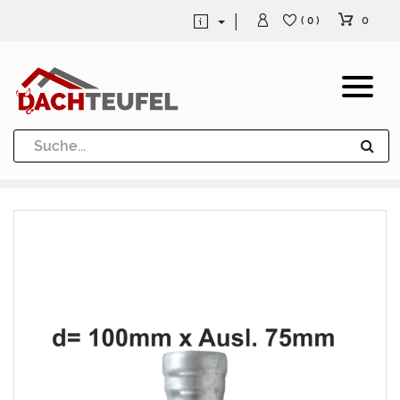
0
( 0 )
Dachrinne und Fallrohre
Werkzeuge und Löttechnik
Kugeln / Halbkugeln
Heuel Alu Dachtritte
Heuel Alu Schneefang
Kaminabdeckung