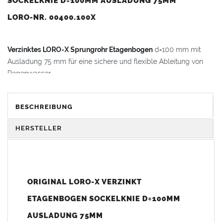
SOCKELKNIE D=100MM AUSLADUNG 75MM
LORO-NR. 00400.100X
Verzinktes LORO-X Sprungrohr Etagenbogen
d=100 mm mit
Ausladung 75 mm für eine sichere und flexible Ableitung von
Regenwasser.
Das
LORO-X Etagenbogen Sprungrohr
bietet hohe Stabilität,
BESCHREIBUNG
Korrosionsschutz und einfache Montage durch die bewährten
Steckmuffen. Ideal für den Einsatz in
HERSTELLER
Dachentwässerungssystemen und zur Verbindung von
Standrohren auf unterschiedlichen Ebenen.
Vorteile vom LORO-X Dachentwässerungssystem:
Ausführung verzinkt,
LORO-X Qualität
ORIGINAL LORO-X VERZINKT
Hohe Stabilität und Bruchfestigkeit
ETAGENBOGEN SOCKELKNIE D=100MM
Erhöhter Korrosionsschutz, UV- und witterungsbeständig
AUSLADUNG 75MM
Hohe Abflussleistung bei kleinen Nennweiten