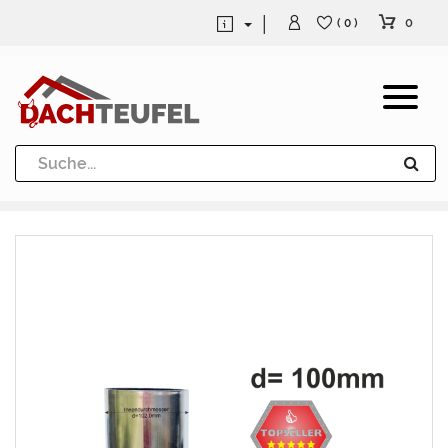
0
( 0 )
Dachrinne und Fallrohre
Werkzeuge und Löttechnik
Kugeln / Halbkugeln
Heuel Alu Dachtritte
Heuel Alu Schneefang
Kaminabdeckung