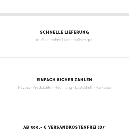
SCHNELLE LIEFERUNG
teuflisch schnell und teuflisch gut!
EINFACH SICHER ZAHLEN
Paypal - Kreditkarte - Rechnung - Lastschrift - Vorkasse
AB 300,- € VERSANDKOSTENFREI (D)*