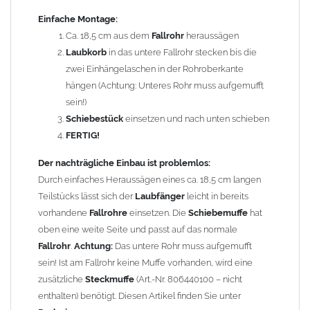
Hinweise).
Einfache Montage:
Ca. 18,5 cm aus dem
Fallrohr
heraussägen
Um die Standsicherheit der gesamten Rohreinheit zu
Laubkorb
in das untere Fallrohr stecken bis die
gewährleisten, können – abhängig von den vorhandenen
zwei Einhängelaschen in der Rohroberkante
Rohrbefestigungen – ggf. zusätzliche
Rohrschellen
erforderlich
hängen (Achtung: Unteres Rohr muss aufgemufft
sein. Dabei ist darauf zu achten, dass die obere Befestigung
sein!)
nicht im
Schiebebereich
des Schiebestücks montiert wird.
Schiebestück
einsetzen und nach unten schieben
FERTIG!
Gebrauchshinweis:
Durch die Demontage des
Laubkorbes
in den Wintermonaten
Der nachträgliche Einbau ist problemlos:
werden Vereisungen zuverlässig verhindert.
Durch einfaches Heraussägen eines ca. 18,5 cm langen
Teilstücks lässt sich der
Laubfänger
leicht in bereits
Material: Zink (Titanzink)
vorhandene
Fallrohre
einsetzen. Die
Schiebemuffe
hat
Länge: ca. 250 mm
oben eine weite Seite und passt auf das normale
Fallrohr
.
Achtung:
Das untere Rohr muss aufgemufft
Gewicht: 0,55 kg
sein! Ist am Fallrohr keine Muffe vorhanden, wird eine
zusätzliche
Steckmuffe
(Art.-Nr. 806440100 – nicht
Allgemeine Hinweise / Informationen:
enthalten) benötigt. Diesen Artikel finden Sie unter