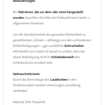
Bei allen Angaben von
"Zink"
handelt es sich um
"Titanzink"
.
Reduzierungen
.
Titanzink ist eine Legierung aus Zink (99,995%) und
Spurenelementen von Titan und Kupfer. Durch die
Bei
Fallrohren, die vor dem Jahr 2000 hergestellt
Legierungsbestandteile ändern sich die Materialeigenschaften
wurden
, beachten Sie bitte den Einbauhinweis (siehe ->
und das Titanzinkblech kann dadurch verformt und gekantet
Allgemeine Hinweise).
werden. Reines Zink würde beim Kanten brechen.
Um die Standsicherheit der gesamten Rohreinheit zu
Wegen der
elektrochemischen Kontaktkorrosion
dürfen
gewährleisten, können – abhängig von den vorhandenen
Kupferbauteile nicht mit Zink, Aluminium oder verzinkten
Rohrbefestigungen – ggf. zusätzliche
Rohrschellen
Bauteilen zusammen verbaut werden. Diese Metalle werden
erforderlich sein. Dabei ist darauf zu achten, dass die
durch Kupferionen stark angegriffen, insbesondere wenn
obere Befestigung nicht im
Schiebebereich
des
Regenwasser von Kupfer auf sie fließt. Lösung: Materialien
Schiebestücks montiert wird.
trennen (z. B. durch Trennstreifen oder Beschichtungen) und den
Wasserfluss so lenken, dass er nur von Zink, Aluminium und
Gebrauchshinweis:
verzinkten Bauteilen in Richtung Kupfer verläuft.
Richtige
Durch die Demontage des
Laubkorbes
in den
Kombinationen ->
Zink, Aluminium und verzinkte Bauteile
Wintermonaten werden Vereisungen zuverlässig
können miteinander verbaut werden, da sie in der
verhindert.
elektrochemischen Spannungsreihe nahe beieinander liegen.
Kupfer kann mit Edelstahl und Blei kombiniert werden, da keine
Material: Zink (Titanzink)