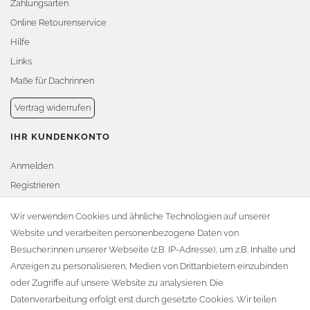
Zahlungsarten
Online Retourenservice
Hilfe
Links
Maße für Dachrinnen
Vertrag widerrufen
IHR KUNDENKONTO
Anmelden
Registrieren
Warenkorb
Wir verwenden Cookies und ähnliche Technologien auf unserer
Website und verarbeiten personenbezogene Daten von
Zur Kasse
Besucher:innen unserer Webseite (z.B. IP-Adresse), um z.B. Inhalte und
KONTAKT
Anzeigen zu personalisieren, Medien von Drittanbietern einzubinden
oder Zugriffe auf unsere Website zu analysieren. Die
Fa. Steffen Jost
Datenverarbeitung erfolgt erst durch gesetzte Cookies. Wir teilen