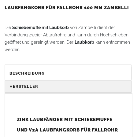
LAUBFANGKORB FÜR FALLROHR 100 MM ZAMBELLI
Die
Schiebemuffe mit Laubkorb
von Zambelli dient der
Verbindung zweier Ablaufrohre und kann durch Hochschieben
geöffnet und gereinigt werden. Der
Laubkorb
kann entnommen
werden.
für
Fallrohre
nach DIN 18461: Außendurchmesser
100 mm
BESCHREIBUNG
Vorteile:
Der
Laubkorb
kann zur Reinigung spielend leicht
HERSTELLER
herausgenommen werden
Ohne Lötarbeiten nahtlos in den
Fallrohrstrang
einzufügen
Einfache Wartung durch zugängliche Konstruktion
Robuste und langlebige Ausführung aus
Zink
ZINK LAUBFÄNGER MIT SCHIEBEMUFFE
Geeignet für den nachträglichen Einbau
UND V2A LAUBFANGKORB FÜR FALLROHR
Einfache Montage: