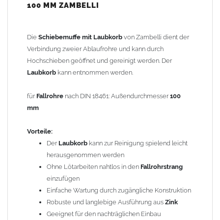
100 MM ZAMBELLI
Ca. 18,5 cm aus dem
Fallrohr
heraussägen
Laubkorb
in das untere Fallrohr stecken bis die zwei
Einhängelaschen in der Rohroberkante hängen (Achtung:
Die
Schiebemuffe mit Laubkorb
von Zambelli dient der
Unteres Rohr muss aufgemufft sein!)
Verbindung zweier Ablaufrohre und kann durch
Schiebestück
einsetzen und nach unten schieben
Hochschieben geöffnet und gereinigt werden. Der
FERTIG!
Laubkorb
kann entnommen werden.
Der nachträgliche Einbau ist problemlos:
für
Fallrohre
nach DIN 18461: Außendurchmesser
100
Durch einfaches Heraussägen eines ca. 18,5 cm langen
mm
Teilstücks lässt sich der
Laubfänger
leicht in bereits vorhandene
Fallrohre
einsetzen. Die
Schiebemuffe
hat oben eine weite Seite
Vorteile:
und passt auf das normale
Fallrohr
.
Achtung:
Das untere Rohr
Der
Laubkorb
kann zur Reinigung spielend leicht
muss aufgemufft sein! Ist am Fallrohr keine Muffe vorhanden,
herausgenommen werden
wird eine zusätzliche
Steckmuffe
(Art.-Nr. 806440100 – nicht
Ohne Lötarbeiten nahtlos in den
Fallrohrstrang
enthalten) benötigt. Diesen Artikel finden Sie unter
einzufügen
Reduzierungen
.
Einfache Wartung durch zugängliche Konstruktion
Robuste und langlebige Ausführung aus
Zink
Bei
Fallrohren, die vor dem Jahr 2000 hergestellt wurden
,
Geeignet für den nachträglichen Einbau
beachten Sie bitte den Einbauhinweis (siehe -> Allgemeine