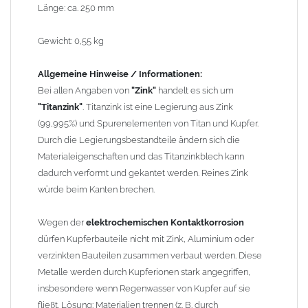
erhebliche Kontaktkorrosion auftritt.
Länge: ca. 250 mm
Einbauhinweis bei alten
gelöteten und gefalzten
Gewicht: 0,55 kg
Regenfallrohren (Rohre hergestellt vor 2000)
: Der Umbau bei
gefalzten Alu-, Kupferrohren und gelöteten Zinkrohren ist oft
Allgemeine Hinweise / Informationen:
etwas schwierig, da diese nicht so passgenau sind wie heutige
Bei allen Angaben von
"Zink"
handelt es sich um
lasergeschweißte Rohre. Maßabweichungen von 1–2 mm sind
"Titanzink"
. Titanzink ist eine Legierung aus Zink
möglich. Anpassungsarbeiten wie Einziehen und Aufweiten sind
(99,995%) und Spurenelementen von Titan und Kupfer.
manchmal nötig, oder es muss sogar das Rohr ober- und
Durch die Legierungsbestandteile ändern sich die
unterhalb durch ein neues lasergeschweißtes Fallrohr ersetzt
Materialeigenschaften und das Titanzinkblech kann
werden.
dadurch verformt und gekantet werden. Reines Zink
würde beim Kanten brechen.
Zusammenbau von
Metall-Regenfallrohren mit KG- und HT-
Rohren
: Der direkte Zusammenbau von Metall- und
Wegen der
elektrochemischen Kontaktkorrosion
Kunststoffrohren ist aufgrund der unterschiedlichen
dürfen Kupferbauteile nicht mit Zink, Aluminium oder
Wandstärken nur eingeschränkt möglich. Zu diesem Zweck
verzinkten Bauteilen zusammen verbaut werden. Diese
führen wir einige Adapter in unserem Sortiment. Bei Fragen
Metalle werden durch Kupferionen stark angegriffen,
stehen wir Ihnen gern zur Verfügung.
insbesondere wenn Regenwasser von Kupfer auf sie
fließt. Lösung: Materialien trennen (z. B. durch