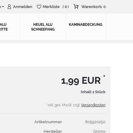
o
Anmelden
Merkliste
Warenkorb
0
( 0 )
 ALU
HEUEL ALU
KAMINABDECKUNG
ITTE
SCHNEEFANG
*
1,99 EUR
Inhalt
1
Stück
* inkl. ges. MwSt. zzgl.
Versandkosten
Artikelnummer
805920250
Hersteller
Grömo