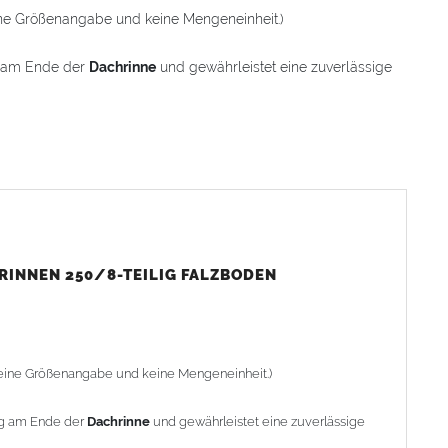
 eine Größenangabe und keine Mengeneinheit.)
g am Ende der
Dachrinne
und gewährleistet eine zuverlässige
ndbar und zum Aufbördeln geeignet
s montierbar
nk) für dauerhaften Einsatz
ken der Falze
ristigen Außeneinsatz
RINNEN 250/8-TEILIG FALZBODEN
nkanten. Endboden mit einem Gummihammer aufschlagen und
ke
sind nach dem Aufbördeln noch nicht dicht und müssen
t eine Größenangabe und keine Mengeneinheit.)
ng am Ende der
Dachrinne
und gewährleistet eine zuverlässige