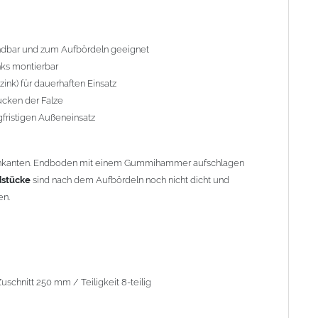
hnitt 250 mm / Teiligkeit 8-teilig
endbar und zum Aufbördeln geeignet
nks montierbar
zink) für dauerhaften Einsatz
cken der Falze
gfristigen Außeneinsatz
nzink"
. Titanzink ist eine Legierung aus Zink (99,995%) und
erungsbestandteile ändern sich die Materialeigenschaften und
et werden. Reines Zink würde beim Kanten brechen.
 ankanten. Endboden mit einem Gummihammer aufschlagen
stücke
sind nach dem Aufbördeln noch nicht dicht und
rüher eine 2m x 1m Blechtafel so geteilt, dass kein Verschnitt
en.
lt werden konnte, hängt mit der Walzrichtung der Zink-
chtung brach das Zinkblech wesentlich schneller. Beispiel: 2m
on 250mm oder bei 6 Stück (6-tlg.) einen Zuschnitt von 333mm
Dachrinne mit einem Innendurchmesser von 153mm oder ein
schnitt 250 mm / Teiligkeit 8-teilig
n Kupferbauteile nicht mit Zink, Aluminium oder verzinkten