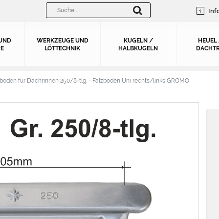
Inf
UND
WERKZEUGE UND
KUGELN /
HEUEL
E
LÖTTECHNIK
HALBKUGELN
DACHTR
boden für Dachrinnen 250/8-tlg. - Falzboden Uni rechts/links GRÖMO