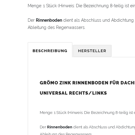
Menge: 1 Stück (Hinweis: Die Bezeichnung 8-teilig ist
Der
Rinnenboden
dient als Abschluss und Abdichtun
Ableitung des Regenwassers.
Vorteile:
Das Rinnenendstück ist rechts und links verwe
BESCHREIBUNG
HERSTELLER
Geringe Lagerhaltungskosten, da rechts und link
Langlebiges Material: Hochwertiges
Zink
(Titanzi
Einfache Montage durch Aufbördeln und Zudrüc
Langlebig und wetterfest – optimal für den langf
GRÖMO ZINK RINNENBODEN FÜR DACH
Montagetipp:
UNIVERSAL RECHTS/LINKS
Die
Dachrinne
am Ende ca. 5 mm nach unten leicht a
anschließend den Falz zudrücken. Die
Rinnenendstüc
anschließend abgedichtet bzw. verlötet werden.
Menge: 1 Stück (Hinweis: Die Bezeichnung 8-teilig is
Technische Daten:
Der
Rinnenboden
dient als Abschluss und Abdichtu
Material:
Zink
(Titanzink)
Ableitung des Regenwassers.