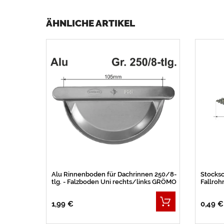
ÄHNLICHE ARTIKEL
Alu Rinnenboden für Dachrinnen 250/8-
Stocksc
tlg. - Falzboden Uni rechts/links GRÖMO
Fallroh
1,99 €
0,49 €