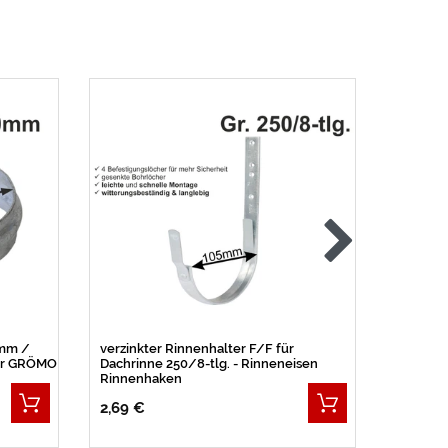
 mm /
verzinkter Rinnenhalter F/F für
verzinkt
ter GRÖMO
Dachrinne 250/8-tlg. - Rinneneisen
Dachrinn
Rinnenhaken
2,69 €
1,89 €