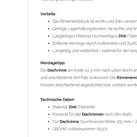
Passend für alle
Dachrinnen
nach DIN 18461
Für
Dachrinne
: Durchmesser Rinne 105 mm / Zusc
Vorteile:
GRÖMO Artikelnummer: 62371
Das Rinnenendstück ist rechts und links verw
Geringe Lagerhaltungskosten, da rechts und li
Gewicht: 0,04 kg
Langlebiges Material: Hochwertiges
Zink
(Titan
Einfache Montage durch Aufbördeln und Zudrü
Allgemeine Hinweise / Informationen:
Langlebig und wetterfest – optimal für den lan
Bei allen Angaben von
"Zink"
handelt es sich um
"Tita
Spurenelementen von Titan und Kupfer. Durch die Legi
Montagetipp:
das Titanzinkblech kann dadurch verformt und gekant
Die
Dachrinne
am Ende ca. 5 mm nach unten leicht
und anschließend den Falz zudrücken. Die
Rinnenend
*Berechnung der Teiligkeit
: Aus Kostengründen wurde f
müssen anschließend abgedichtet bzw. verlötet werd
entstand. Dass die 2m Tafel quer und nicht längs getei
Blechtafeln zusammen. Bei Kantungen längs der Walzri
Technische Daten:
geteilt durch 8 Stück (8-tlg.) ergibt einen Zuschnitt v
Material:
Zink
(Titanzink)
u.s.w.. Aus dem 333mm Zuschnitt entsteht, dann eine 
Passend für alle
Dachrinnen
nach DIN 18461
Fallrohr mit einem Durchmesser von 100mm.
Für
Dachrinne
: Durchmesser Rinne 105 mm / Zu
GRÖMO Artikelnummer: 62371
Wegen der
elektrochemischen Kontaktkorrosion
dürfe