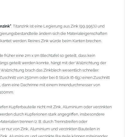
rden durch Kupferionen stark angegriffen, insbesondere wenn
ien trennen (z. B. durch Trennstreifen oder Beschichtungen) und
nium und verzinkten Bauteilen in Richtung Kupfer verläuft.
anzink"
. Titanzink ist eine Legierung aus Zink (99,995%) und
te Bauteile können miteinander verbaut werden, da sie in der
ierungsbestandteile ändern sich die Materialeigenschaften
egen. Kupfer kann mit Edelstahl und Blei kombiniert werden,
ekantet werden. Reines Zink würde beim Kanten brechen.
 früher eine 2m x 1m Blechtafel so geteilt, dass kein
 längs geteilt werden konnte, hängt mit der Walzrichtung der
Walzrichtung brach das Zinkblech wesentlich schneller.
n Zuschnitt von 250mm oder bei 6 Stück (6-tlg.) einen Zuschnitt
, dann eine Dachrinne mit einem Innendurchmesser von
 100mm.
rfen Kupferbauteile nicht mit Zink, Aluminium oder verzinkten
erden durch Kupferionen stark angegriffen, insbesondere
terialien trennen (z. B. durch Trennstreifen oder
er nur von Zink, Aluminium und verzinkten Bauteilen in
Zink, Aluminium und verzinkte Bauteile können miteinander