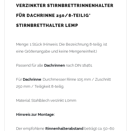
VERZINKTER STIRNBRETTRINNENHALTER
Der empfohlene
Rinnenhalterabstand
beträgt ca. 50–60 cm (in
FÜR DACHRINNE 250/8-TEILIG*
Schneeregionen enger). Die
Rinnenhalter
werden direkt am
STIRNBRETTHALTER LEMP
Stirnbrett
mit einem Gefälle von 1–3 mm pro laufendem Meter
montiert. Die
Rinnenhalter
dürfen nicht als
Schneestopp
oder
Schneefang
verwendet werden!
Menge: 1 Stück (Hinweis: Die Bezeichnung 8-teilig. ist
eine Größenangabe und keine Mengeneinheit.)
Gewicht: 0,11 kg
Passend für alle
Dachrinnen
nach DIN 18461.
Allgemeine Hinweise / Informationen:
*Berechnung der Teiligkeit
: Aus Kostengründen wurde früher
Für
Dachrinne
: Durchmesser Rinne 105 mm / Zuschnitt
eine 2m x 1m Blechtafel so geteilt, dass kein Verschnitt entstand.
250 mm / Teiligkeit 8-teilig.
Dass die 2m Tafel quer und nicht längs geteilt werden konnte,
hängt mit der Walzrichtung der Zink-Blechtafeln zusammen. Bei
Material: Stahlblech verzinkt 1,0mm
Kantungen längs der Walzrichtung brach das Zinkblech
wesentlich schneller. Beispiel: 2m geteilt durch 8 Stück (8-tlg.)
Hinweis zur Montage:
ergibt einen Zuschnitt von 250mm oder bei 6 Stück (6-tlg.) einen
Zuschnitt von 333mm u.s.w.. Aus dem 333mm Zuschnitt entsteht,
Der empfohlene
Rinnenhalterabstand
beträgt ca. 50–60