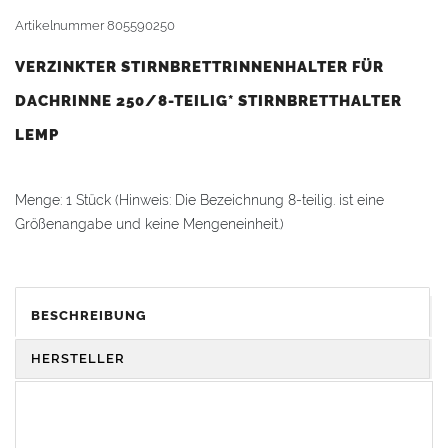
Artikelnummer
805590250
VERZINKTER STIRNBRETTRINNENHALTER FÜR
DACHRINNE 250/8-TEILIG* STIRNBRETTHALTER
LEMP
Menge: 1 Stück (Hinweis: Die Bezeichnung 8-teilig. ist eine
Größenangabe und keine Mengeneinheit.)
Passend für alle
Dachrinnen
nach DIN 18461.
BESCHREIBUNG
Für
Dachrinne
: Durchmesser Rinne 105 mm / Zuschnitt 250 mm
/ Teiligkeit 8-teilig.
HERSTELLER
Material: Stahlblech verzinkt 1,0mm
Hinweis zur Montage: