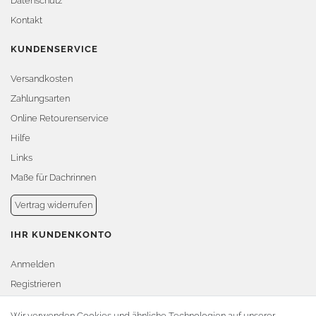
Datenschutz
Kontakt
KUNDENSERVICE
Versandkosten
Zahlungsarten
Online Retourenservice
Hilfe
Links
Maße für Dachrinnen
Vertrag widerrufen
IHR KUNDENKONTO
Anmelden
Registrieren
Warenkorb
Wir verwenden Cookies und ähnliche Technologien auf unserer