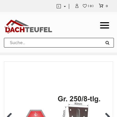
0
( 0 )
Dachrinne und Fallrohre
Werkzeuge und Löttechnik
Kugeln / Halbkugeln
Heuel Alu Dachtritte
Heuel Alu Schneefang
Kaminabdeckung