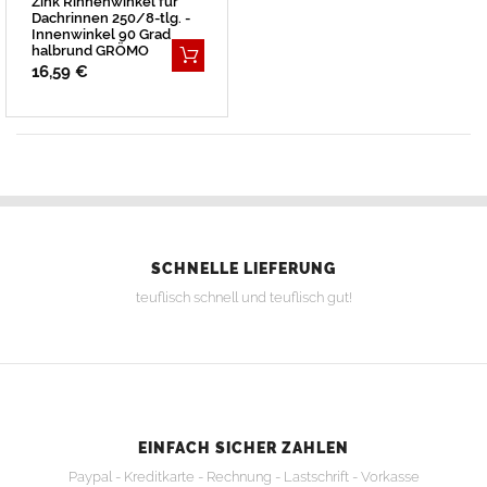
Zink Rinnenwinkel für
Dachrinnen 250/8-tlg. -
Innenwinkel 90 Grad
halbrund GRÖMO
16,59 €
SCHNELLE LIEFERUNG
teuflisch schnell und teuflisch gut!
EINFACH SICHER ZAHLEN
Paypal - Kreditkarte - Rechnung - Lastschrift - Vorkasse