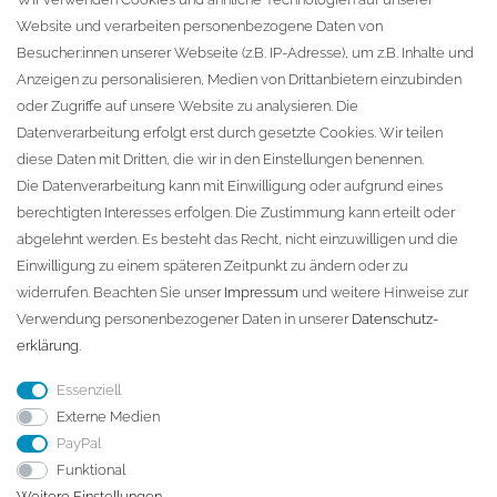
Website und verarbeiten personenbezogene Daten von
Zur Kasse
Besucher:innen unserer Webseite (z.B. IP-Adresse), um z.B. Inhalte und
KONTAKT
Anzeigen zu personalisieren, Medien von Drittanbietern einzubinden
oder Zugriffe auf unsere Website zu analysieren. Die
Fa. Steffen Jost
Datenverarbeitung erfolgt erst durch gesetzte Cookies. Wir teilen
Söbrigener Weg 50
diese Daten mit Dritten, die wir in den Einstellungen benennen.
D-01796 Pirna
Die Datenverarbeitung kann mit Einwilligung oder aufgrund eines
berechtigten Interesses erfolgen. Die Zustimmung kann erteilt oder
abgelehnt werden. Es besteht das Recht, nicht einzuwilligen und die
Telefon:
+49 (0)3501 507295
Einwilligung zu einem späteren Zeitpunkt zu ändern oder zu
info@dach-teufel.de
widerrufen. Beachten Sie unser
Impressum
und weitere Hinweise zur
Verwendung personenbezogener Daten in unserer
Daten­schutz­
erklärung
.
Essenziell
Externe Medien
PayPal
Funktional
Weitere Einstellungen