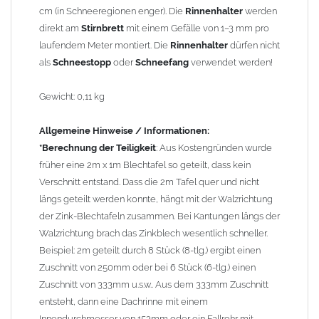
dann eine Dachrinne mit einem Innendurchmesser von 153mm
cm (in Schneeregionen enger). Die
Rinnenhalter
werden
oder ein Fallrohr mit einem Durchmesser von 100mm.
direkt am
Stirnbrett
mit einem Gefälle von 1–3 mm pro
laufendem Meter montiert. Die
Rinnenhalter
dürfen nicht
Wegen der
elektrochemischen Kontaktkorrosion
dürfen
als
Schneestopp
oder
Schneefang
verwendet werden!
Kupferbauteile nicht mit Zink, Aluminium oder verzinkten
Bauteilen zusammen verbaut werden. Diese Metalle werden
Gewicht: 0,11 kg
durch Kupferionen stark angegriffen, insbesondere wenn
Regenwasser von Kupfer auf sie fließt. Lösung: Materialien
Allgemeine Hinweise / Informationen:
trennen (z. B. durch Trennstreifen oder Beschichtungen) und den
*Berechnung der Teiligkeit
: Aus Kostengründen wurde
Wasserfluss so lenken, dass er nur von Zink, Aluminium und
früher eine 2m x 1m Blechtafel so geteilt, dass kein
verzinkten Bauteilen in Richtung Kupfer verläuft.
Richtige
Verschnitt entstand. Dass die 2m Tafel quer und nicht
Kombinationen ->
Zink, Aluminium und verzinkte Bauteile
längs geteilt werden konnte, hängt mit der Walzrichtung
können miteinander verbaut werden, da sie in der
der Zink-Blechtafeln zusammen. Bei Kantungen längs der
elektrochemischen Spannungsreihe nahe beieinander liegen.
Walzrichtung brach das Zinkblech wesentlich schneller.
Kupfer kann mit Edelstahl und Blei kombiniert werden, da keine
Beispiel: 2m geteilt durch 8 Stück (8-tlg.) ergibt einen
erhebliche Kontaktkorrosion auftritt.
Zuschnitt von 250mm oder bei 6 Stück (6-tlg.) einen
Zuschnitt von 333mm u.s.w.. Aus dem 333mm Zuschnitt
entsteht, dann eine Dachrinne mit einem
Innendurchmesser von 153mm oder ein Fallrohr mit