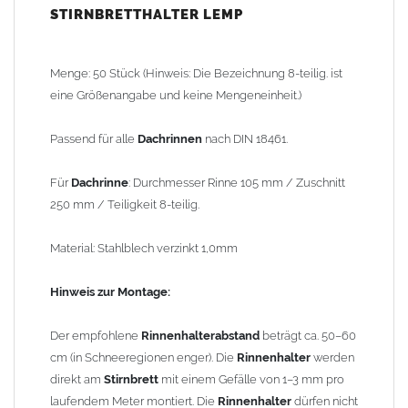
Schneeregionen enger). Die
Rinnenhalter
werden direkt am
STIRNBRETTHALTER LEMP
Stirnbrett
mit einem Gefälle von 1–3 mm pro laufendem Meter
montiert. Die
Rinnenhalter
dürfen nicht als
Schneestopp
oder
Schneefang
verwendet werden!
Menge: 50 Stück (Hinweis: Die Bezeichnung 8-teilig. ist
eine Größenangabe und keine Mengeneinheit.)
Gewicht: 5,50 kg
Passend für alle
Dachrinnen
nach DIN 18461.
Allgemeine Hinweise / Informationen:
*Berechnung der Teiligkeit
: Aus Kostengründen wurde früher
Für
Dachrinne
: Durchmesser Rinne 105 mm / Zuschnitt
eine 2m x 1m Blechtafel so geteilt, dass kein Verschnitt entstand.
250 mm / Teiligkeit 8-teilig.
Dass die 2m Tafel quer und nicht längs geteilt werden konnte,
hängt mit der Walzrichtung der Zink-Blechtafeln zusammen. Bei
Material: Stahlblech verzinkt 1,0mm
Kantungen längs der Walzrichtung brach das Zinkblech
wesentlich schneller. Beispiel: 2m geteilt durch 8 Stück (8-tlg.)
Hinweis zur Montage:
ergibt einen Zuschnitt von 250mm oder bei 6 Stück (6-tlg.) einen
Zuschnitt von 333mm u.s.w.. Aus dem 333mm Zuschnitt entsteht,
Der empfohlene
Rinnenhalterabstand
beträgt ca. 50–60
dann eine Dachrinne mit einem Innendurchmesser von 153mm
cm (in Schneeregionen enger). Die
Rinnenhalter
werden
oder ein Fallrohr mit einem Durchmesser von 100mm.
direkt am
Stirnbrett
mit einem Gefälle von 1–3 mm pro
laufendem Meter montiert. Die
Rinnenhalter
dürfen nicht