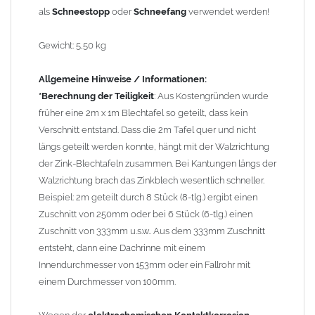
Wegen der
elektrochemischen Kontaktkorrosion
dürfen
als
Schneestopp
oder
Schneefang
verwendet werden!
Kupferbauteile nicht mit Zink, Aluminium oder verzinkten
Bauteilen zusammen verbaut werden. Diese Metalle werden
Gewicht: 5,50 kg
durch Kupferionen stark angegriffen, insbesondere wenn
Regenwasser von Kupfer auf sie fließt. Lösung: Materialien
Allgemeine Hinweise / Informationen:
trennen (z. B. durch Trennstreifen oder Beschichtungen) und den
*Berechnung der Teiligkeit
: Aus Kostengründen wurde
Wasserfluss so lenken, dass er nur von Zink, Aluminium und
früher eine 2m x 1m Blechtafel so geteilt, dass kein
verzinkten Bauteilen in Richtung Kupfer verläuft.
Richtige
Verschnitt entstand. Dass die 2m Tafel quer und nicht
Kombinationen ->
Zink, Aluminium und verzinkte Bauteile
längs geteilt werden konnte, hängt mit der Walzrichtung
können miteinander verbaut werden, da sie in der
der Zink-Blechtafeln zusammen. Bei Kantungen längs der
elektrochemischen Spannungsreihe nahe beieinander liegen.
Walzrichtung brach das Zinkblech wesentlich schneller.
Kupfer kann mit Edelstahl und Blei kombiniert werden, da keine
Beispiel: 2m geteilt durch 8 Stück (8-tlg.) ergibt einen
erhebliche Kontaktkorrosion auftritt.
Zuschnitt von 250mm oder bei 6 Stück (6-tlg.) einen
Zuschnitt von 333mm u.s.w.. Aus dem 333mm Zuschnitt
entsteht, dann eine Dachrinne mit einem
Innendurchmesser von 153mm oder ein Fallrohr mit
einem Durchmesser von 100mm.