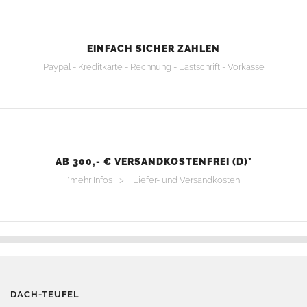
EINFACH SICHER ZAHLEN
Paypal - Kreditkarte - Rechnung - Lastschrift - Vorkasse
AB 300,- € VERSANDKOSTENFREI (D)*
*mehr Infos >
Liefer- und Versandkosten
DACH-TEUFEL