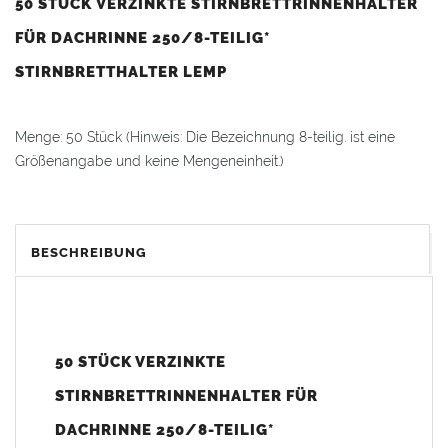
50 STÜCK VERZINKTE STIRNBRETTRINNENHALTER
FÜR DACHRINNE 250/8-TEILIG*
STIRNBRETTHALTER LEMP
Menge: 50 Stück (Hinweis: Die Bezeichnung 8-teilig. ist eine
Größenangabe und keine Mengeneinheit.)
Passend für alle
Dachrinnen
nach DIN 18461.
BESCHREIBUNG
Für
Dachrinne
: Durchmesser Rinne 105 mm / Zuschnitt 250 mm
/ Teiligkeit 8-teilig.
Material: Stahlblech verzinkt 1,0mm
50 STÜCK VERZINKTE
Hinweis zur Montage:
STIRNBRETTRINNENHALTER FÜR
Der empfohlene
Rinnenhalterabstand
beträgt ca. 50–60 cm (in
DACHRINNE 250/8-TEILIG*