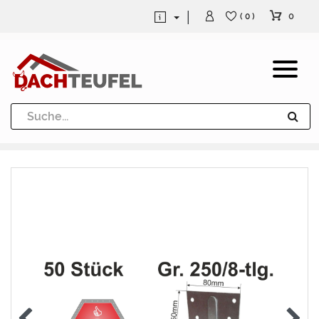
0
( 0 )
Dachrinne und Fallrohre
Werkzeuge und Löttechnik
Kugeln / Halbkugeln
Heuel Alu Dachtritte
Heuel Alu Schneefang
Kaminabdeckung