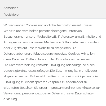
Anmelden
Registrieren
Warenkorb
Wir verwenden Cookies und ähnliche Technologien auf unserer
Website und verarbeiten personenbezogene Daten von
Zur Kasse
Besucher:innen unserer Webseite (z.B. IP-Adresse), um z.B. Inhalte und
KONTAKT
Anzeigen zu personalisieren, Medien von Drittanbietern einzubinden
oder Zugriffe auf unsere Website zu analysieren. Die
Fa. Steffen Jost
Datenverarbeitung erfolgt erst durch gesetzte Cookies. Wir teilen
Söbrigener Weg 50
diese Daten mit Dritten, die wir in den Einstellungen benennen.
D-01796 Pirna
Die Datenverarbeitung kann mit Einwilligung oder aufgrund eines
berechtigten Interesses erfolgen. Die Zustimmung kann erteilt oder
abgelehnt werden. Es besteht das Recht, nicht einzuwilligen und die
Telefon:
+49 (0)3501 507295
Einwilligung zu einem späteren Zeitpunkt zu ändern oder zu
info@dach-teufel.de
widerrufen. Beachten Sie unser
Impressum
und weitere Hinweise zur
Verwendung personenbezogener Daten in unserer
Daten­schutz­
erklärung
.