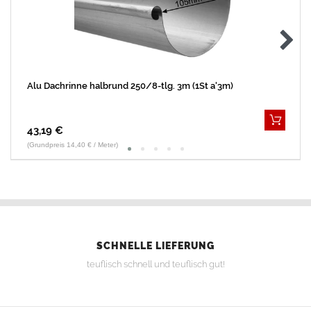
Alu Dachrinne halbrund 250/8-tlg. 3m (1St a'3m)
43,19 €
(Grundpreis 14,40 € / Meter)
SCHNELLE LIEFERUNG
teuflisch schnell und teuflisch gut!