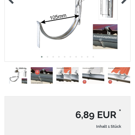
*
6,89 EUR
Inhalt
1
Stück