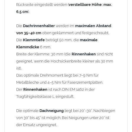
Rückseite eingestellt werden (
verstellbare Höhe: max.
geleitet wird. Dennoch kommt es auf jeden Fall zu einer
6,5 cm
).
Tropfwirkung.
Die
Dachrinnenhalter
werden im
maximalen Abstand
Technische Details:
von 35–40 cm
oben geklammert und festgeschraubt.
Passend für alle
Dachrinnen
nach DIN 18461
Die
Klemmtiefe
beträgt 50 mm, die
maximale
Für
Dachrinne
: Durchmesser Rinne 105 mm / Zuschnitt
Klemmdicke
6 mm.
250 mm / Teiligkeit 8-teilig*
Breite der Klemme: 30 mm (die
Rinnenhaken
sind nicht
Material: feuerverzinkter Stahl
geeignet, wenn die Hochsickenbreite kleiner als 30 mm
Wichtig:
Die
Rinnenhalter
dürfen auf keinen Fall als
ist).
Schneestopp
oder
Schneefang
verwendet werden!
Das optimale Drehmoment liegt bei 7–9 Nm für
Metallbleche und 4–5 Nm für Faserzementplatten.
Gewicht: 0,31 kg
Der
Rinnenhaken
ist nach DIN EM 1462 in der
Tragfähigkeitsklasse L eingestuft.
Allgemeine Hinweise / Informationen:
*Berechnung der Teiligkeit
: Aus Kostengründen wurde früher
Die optimale
Dachneigung
liegt bei 20°–30°. Nachbiegen
eine 2m x 1m Blechtafel so geteilt, dass kein Verschnitt entstand.
von 30° bis 45° ist möglich. Bei Neigungen unter 20° ist
Dass die 2m Tafel quer und nicht längs geteilt werden konnte,
der Einsatz ungeeignet.
hängt mit der Walzrichtung der Zink-Blechtafeln zusammen. Bei