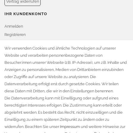
Vertrag widerrufen
IHR KUNDENKONTO
Anmelden
Registrieren
Warenkorb
Wir verwenden Cookies und ähnliche Technologien auf unserer
Website und verarbeiten personenbezogene Daten von
Zur Kasse
Besucher:innen unserer Webseite (z.B. IP-Adresse), um z.B. Inhalte und
KONTAKT
Anzeigen zu personalisieren, Medien von Drittanbietern einzubinden
oder Zugriffe auf unsere Website zu analysieren. Die
Fa. Steffen Jost
Datenverarbeitung erfolgt erst durch gesetzte Cookies. Wir teilen
Söbrigener Weg 50
diese Daten mit Dritten, die wir in den Einstellungen benennen.
D-01796 Pirna
Die Datenverarbeitung kann mit Einwilligung oder aufgrund eines
berechtigten Interesses erfolgen. Die Zustimmung kann erteilt oder
abgelehnt werden. Es besteht das Recht, nicht einzuwilligen und die
Telefon:
+49 (0)3501 507295
Einwilligung zu einem späteren Zeitpunkt zu ändern oder zu
info@dach-teufel.de
widerrufen. Beachten Sie unser
Impressum
und weitere Hinweise zur