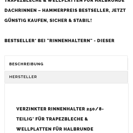
TRAPEZBLECHE & WELLPLATTEN FÜR HALBRUNDE
DACHRINNEN – HAMMERPREIS BESTSELLER, JETZT
GÜNSTIG KAUFEN, SICHER & STABIL!
BESTSELLER* BEI "RINNENHALTERN" - DIESER
ARTIKEL IST BEI UNSEREN KUNDEN SEHR BELIEBT
UND WIRD BESONDERS OFT GEKAUFT (*HOHE
BESCHREIBUNG
KUNDENZUFRIEDENHEIT UND SEHR GUTES PREIS-
HERSTELLER
LEISTUNGS-VERHÄLTNIS).
Menge: 1 Stück (Hinweis: Die Bezeichnung 8-teilig ist eine
Größenangabe und keine Mengeneinheit.)
VERZINKTER RINNENHALTER 250/8-
TEILIG* FÜR TRAPEZBLECHE &
Vorteile:
Perfekte Passform
WELLPLATTEN FÜR HALBRUNDE
für Dachrinnen nach
DIN 18461