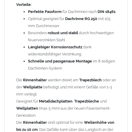
Die
Klemmtiefe
beträgt 50 mm, die
maximale Klemmdicke
6
Vorteile:
mm.
Perfekte Passform
für Dachrinnen nach
DIN 18461
Breite der Klemme: 30 mm (die
Rinnenhaken
sind nicht
Optimal geeignet für
Dachrinne RG 250
mit 105
geeignet, wenn die Hochsickenbreite kleiner als 30 mm ist).
mm Durchmesser
Das optimale Drehmoment liegt bei 7–9 Nm für Metallbleche
Besonders
robust und stabil
durch hochwertigen
und 4–5 Nm für Faserzementplatten.
feuerverzinkten Stahl
Der
Rinnenhaken
ist nach DIN EM 1462 in der
Langlebiger Korrosionsschutz
dank
Tragfähigkeitsklasse L eingestuft.
widerstandsfähiger Verzinkung
Schnelle und passgenaue Montage
im 8-teiligen
Die optimale
Dachneigung
liegt bei 20°–30°. Nachbiegen von
Dachrinnen-System
30° bis 45° ist möglich. Bei Neigungen unter 20° ist der Einsatz
Die
Rinnenhalter
werden direkt am
Trapezblech
oder an
ungeeignet.
der
Wellplatte
befestigt und mit einem Gefälle von 1–3
mm verlegt.
Warum ist der Halter bei Dachneigungen unter 20° ungeeignet?
Geeignet für
Metalldachplatten
,
Trapezbleche
und
Wellplatten
(max. 5 mm) aus der neuen Faserzement-
Bei flachen Dachneigungen kann an der Halteklemme Wasser
Generation.
an der
Dachrinne
vorbeiziehen und unten abtropfen. Es ist zwar
Die
Rinnenhalter
sind optimal für eine
Wellenhöhe von
nur eine geringe Wassermenge betroffen, da nur das Wasser,
bis zu 10 cm
. Das Gefälle kann über das Langloch an der
das über die Hocksicke läuft, um den
Rinnenhalter
herum