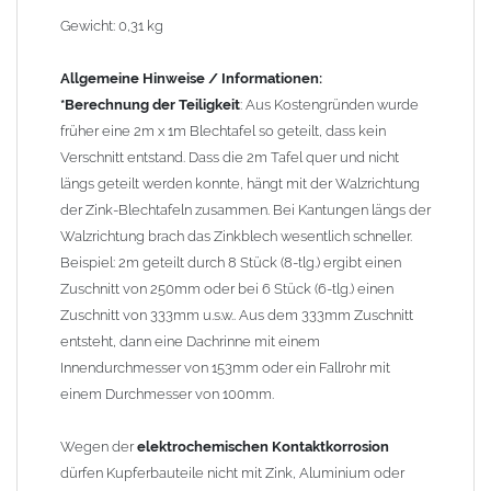
Kupfer kann mit Edelstahl und Blei kombiniert werden, da keine
Gewicht: 0,31 kg
erhebliche Kontaktkorrosion auftritt.
Allgemeine Hinweise / Informationen:
*Berechnung der Teiligkeit
: Aus Kostengründen wurde
früher eine 2m x 1m Blechtafel so geteilt, dass kein
Verschnitt entstand. Dass die 2m Tafel quer und nicht
längs geteilt werden konnte, hängt mit der Walzrichtung
der Zink-Blechtafeln zusammen. Bei Kantungen längs der
Walzrichtung brach das Zinkblech wesentlich schneller.
Beispiel: 2m geteilt durch 8 Stück (8-tlg.) ergibt einen
Zuschnitt von 250mm oder bei 6 Stück (6-tlg.) einen
Zuschnitt von 333mm u.s.w.. Aus dem 333mm Zuschnitt
entsteht, dann eine Dachrinne mit einem
Innendurchmesser von 153mm oder ein Fallrohr mit
einem Durchmesser von 100mm.
Wegen der
elektrochemischen Kontaktkorrosion
dürfen Kupferbauteile nicht mit Zink, Aluminium oder