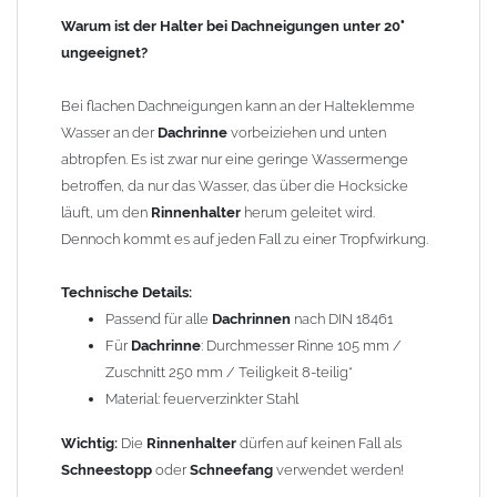
Kantungen längs der Walzrichtung brach das Zinkblech
Warum ist der Halter bei Dachneigungen unter 20°
wesentlich schneller. Beispiel: 2m geteilt durch 8 Stück (8-tlg.)
ungeeignet?
ergibt einen Zuschnitt von 250mm oder bei 6 Stück (6-tlg.) einen
Zuschnitt von 333mm u.s.w.. Aus dem 333mm Zuschnitt entsteht,
Bei flachen Dachneigungen kann an der Halteklemme
dann eine Dachrinne mit einem Innendurchmesser von 153mm
Wasser an der
Dachrinne
vorbeiziehen und unten
oder ein Fallrohr mit einem Durchmesser von 100mm.
abtropfen. Es ist zwar nur eine geringe Wassermenge
betroffen, da nur das Wasser, das über die Hocksicke
Wegen der
elektrochemischen Kontaktkorrosion
dürfen
läuft, um den
Rinnenhalter
herum geleitet wird.
Kupferbauteile nicht mit Zink, Aluminium oder verzinkten
Dennoch kommt es auf jeden Fall zu einer Tropfwirkung.
Bauteilen zusammen verbaut werden. Diese Metalle werden
durch Kupferionen stark angegriffen, insbesondere wenn
Technische Details:
Regenwasser von Kupfer auf sie fließt. Lösung: Materialien
Passend für alle
Dachrinnen
nach DIN 18461
trennen (z. B. durch Trennstreifen oder Beschichtungen) und den
Für
Dachrinne
: Durchmesser Rinne 105 mm /
Wasserfluss so lenken, dass er nur von Zink, Aluminium und
Zuschnitt 250 mm / Teiligkeit 8-teilig*
verzinkten Bauteilen in Richtung Kupfer verläuft.
Richtige
Material: feuerverzinkter Stahl
Kombinationen ->
Zink, Aluminium und verzinkte Bauteile
Wichtig:
Die
Rinnenhalter
dürfen auf keinen Fall als
können miteinander verbaut werden, da sie in der
Schneestopp
oder
Schneefang
verwendet werden!
elektrochemischen Spannungsreihe nahe beieinander liegen.