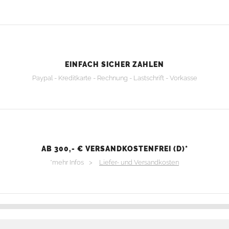
EINFACH SICHER ZAHLEN
Paypal - Kreditkarte - Rechnung - Lastschrift - Vorkasse
AB 300,- € VERSANDKOSTENFREI (D)*
*mehr Infos >
Liefer- und Versandkosten