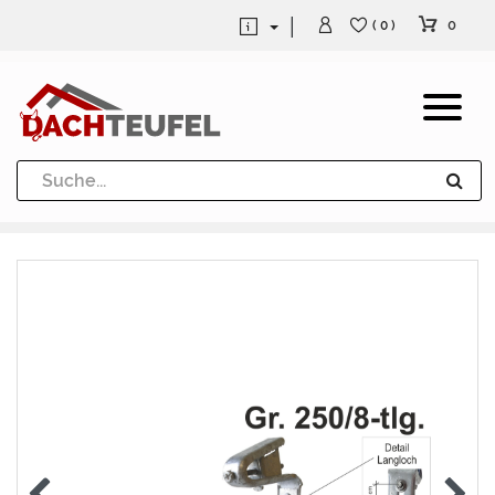
0
( 0 )
Dachrinne und Fallrohre
Werkzeuge und Löttechnik
Kugeln / Halbkugeln
Heuel Alu Dachtritte
Heuel Alu Schneefang
Kaminabdeckung