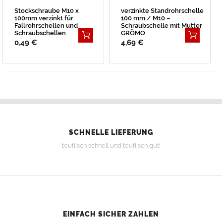
Stockschraube M10 x
verzinkte Standrohrschelle
100mm verzinkt für
100 mm / M10 –
Fallrohrschellen und
Schraubschelle mit Mutter
Schraubschellen
GRÖMO
0,49 €
4,69 €
SCHNELLE LIEFERUNG
teuflisch schnell und teuflisch gut!
EINFACH SICHER ZAHLEN