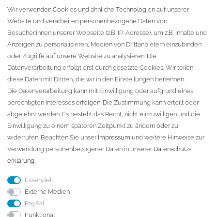
Warenkorb
Wir verwenden Cookies und ähnliche Technologien auf unserer
Website und verarbeiten personenbezogene Daten von
Zur Kasse
Besucher:innen unserer Webseite (z.B. IP-Adresse), um z.B. Inhalte und
KONTAKT
Anzeigen zu personalisieren, Medien von Drittanbietern einzubinden
oder Zugriffe auf unsere Website zu analysieren. Die
Fa. Steffen Jost
Datenverarbeitung erfolgt erst durch gesetzte Cookies. Wir teilen
Söbrigener Weg 50
diese Daten mit Dritten, die wir in den Einstellungen benennen.
D-01796 Pirna
Die Datenverarbeitung kann mit Einwilligung oder aufgrund eines
berechtigten Interesses erfolgen. Die Zustimmung kann erteilt oder
abgelehnt werden. Es besteht das Recht, nicht einzuwilligen und die
Telefon:
+49 (0)3501 507295
Einwilligung zu einem späteren Zeitpunkt zu ändern oder zu
info@dach-teufel.de
widerrufen. Beachten Sie unser
Impressum
und weitere Hinweise zur
Verwendung personenbezogener Daten in unserer
Daten­schutz­
erklärung
.
Essenziell
Externe Medien
PayPal
Funktional