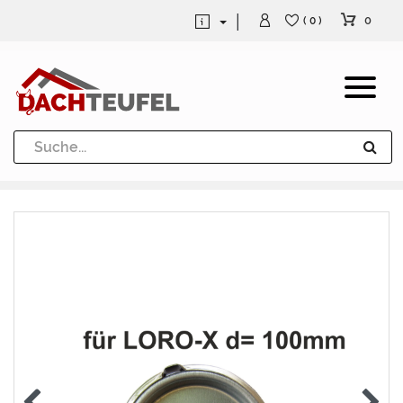
0
( 0 )
Dachrinne und Fallrohre
Werkzeuge und Löttechnik
Kugeln / Halbkugeln
Heuel Alu Dachtritte
Heuel Alu Schneefang
Kaminabdeckung