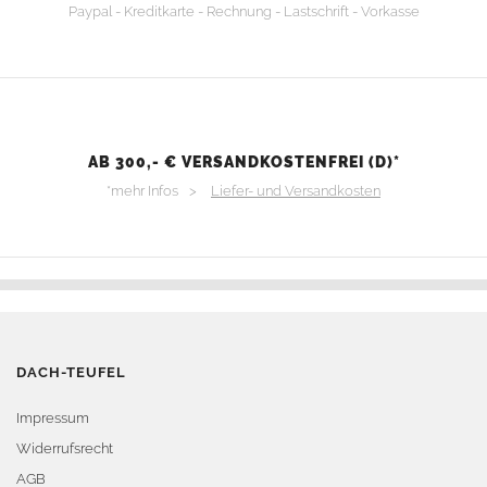
Paypal - Kreditkarte - Rechnung - Lastschrift - Vorkasse
AB 300,- € VERSANDKOSTENFREI (D)*
*mehr Infos >
Liefer- und Versandkosten
DACH-TEUFEL
Impressum
Widerrufsrecht
AGB