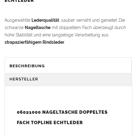
ECHTLEDER
Ausgewählte
Lederqualität
, sauber vernäht und genietet. Die
schwarze
Nageltasche
mit doppeltem Fach überzeugt durch
hohe Stabilität und eine langlebige Verarbeitung aus
strapazierfähigem Rindsleder
.
VORTEILE & KOMFORT
BESCHREIBUNG
Praktisch
:
Nageltasche
mit 2 separaten Nagelfächern
Haltbar
: Gefertigt aus
strapazierfähigem Rindsleder
HERSTELLER
Qualitativ
: Hochwertige
Topline-Qualität
Geprägt
: Mit original
Freund
Logo
Strapazierfähig
: Sorgfältig genietet und genäht
06021000 NAGELTASCHE DOPPELTES
Gewicht: 0,17 kg
FACH TOPLINE ECHTLEDER