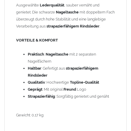
Ausgewählte
Lederqualität
, sauber vernäht und
genietet. Die schwarze
Nageltasche
mit doppeltem Fach
überzeugt durch hohe Stabilität und eine langlebige
Verarbeitung aus
strapazierfähigem Rindsleder
.
VORTEILE & KOMFORT
Praktisch
:
Nageltasche
mit 2 separaten
Nagelfächern
Haltbar
: Gefertigt aus
strapazierfähigem
Rindsleder
Qualitativ
: Hochwertige
Topline-Qualität
Geprägt
: Mit original
Freund
Logo
Strapazierfähig
: Sorgfältig genietet und genäht
Gewicht: 0,17 kg