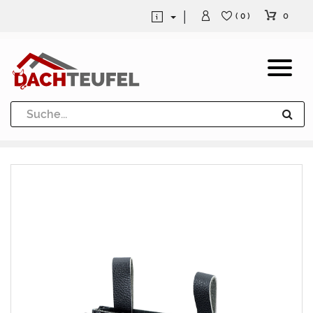
0
( 0 )
Dachrinne und Fallrohre
Werkzeuge und Löttechnik
Kugeln / Halbkugeln
Heuel Alu Dachtritte
Heuel Alu Schneefang
Kaminabdeckung