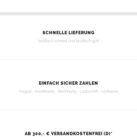
SCHNELLE LIEFERUNG
teuflisch schnell und teuflisch gut!
EINFACH SICHER ZAHLEN
Paypal - Kreditkarte - Rechnung - Lastschrift - Vorkasse
AB 300,- € VERSANDKOSTENFREI (D)*