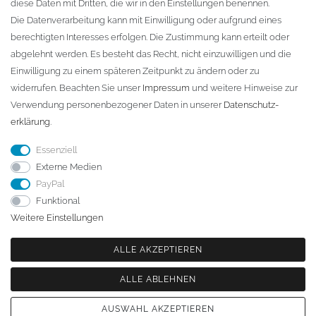
diese Daten mit Dritten, die wir in den Einstellungen benennen.
D-01796 Pirna
Die Datenverarbeitung kann mit Einwilligung oder aufgrund eines
berechtigten Interesses erfolgen. Die Zustimmung kann erteilt oder
abgelehnt werden. Es besteht das Recht, nicht einzuwilligen und die
Telefon:
+49 (0)3501 507295
Einwilligung zu einem späteren Zeitpunkt zu ändern oder zu
info@dach-teufel.de
widerrufen. Beachten Sie unser
Impressum
und weitere Hinweise zur
Verwendung personenbezogener Daten in unserer
Daten­schutz­
erklärung
.
Essenziell
Externe Medien
PayPal
Funktional
Weitere Einstellungen
ALLE AKZEPTIEREN
ALLE ABLEHNEN
© Copyright 2026 | Alle Rechte vorbehalten. - | Realisation
colornativ /
AUSWAHL AKZEPTIEREN