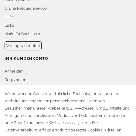
Online Retourenservice
Hilfe
Links
Maße für Dachrinnen
Vertrag widerrufen
IHR KUNDENKONTO
Anmelden
Registrieren
Warenkorb
Wir verwenden Cookies und ähnliche Technologien auf unserer
Website und verarbeiten personenbezogene Daten von
Zur Kasse
Besucher:innen unserer Webseite (z.B. IP-Adresse), um z.B. Inhalte und
KONTAKT
Anzeigen zu personalisieren, Medien von Drittanbietern einzubinden
oder Zugriffe auf unsere Website zu analysieren. Die
Fa. Steffen Jost
Datenverarbeitung erfolgt erst durch gesetzte Cookies. Wir teilen
Söbrigener Weg 50