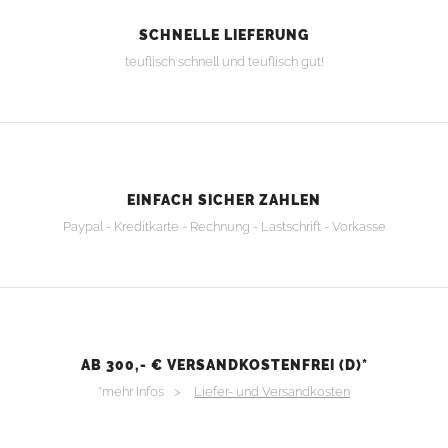
SCHNELLE LIEFERUNG
teuflisch schnell und teuflisch gut!
EINFACH SICHER ZAHLEN
Paypal - Kreditkarte - Rechnung - Lastschrift - Vorkasse
AB 300,- € VERSANDKOSTENFREI (D)*
*mehr Infos >
Liefer- und Versandkosten