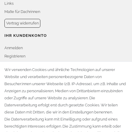
Links
Maße für Dachrinnen
Vertrag widerrufen
IHR KUNDENKONTO
Anmelden
Registrieren
Warenkorb
Wir verwenden Cookies und ähnliche Technologien auf unserer
Website und verarbeiten personenbezogene Daten von
Zur Kasse
Besucher:innen unserer Webseite (z.B. IP-Adresse), um z.B. Inhalte und
KONTAKT
Anzeigen zu personalisieren, Medien von Drittanbietern einzubinden
oder Zugriffe auf unsere Website zu analysieren. Die
Fa. Steffen Jost
Datenverarbeitung erfolgt erst durch gesetzte Cookies. Wir teilen
Söbrigener Weg 50
diese Daten mit Dritten, die wir in den Einstellungen benennen.
D-01796 Pirna
Die Datenverarbeitung kann mit Einwilligung oder aufgrund eines
berechtigten Interesses erfolgen. Die Zustimmung kann erteilt oder