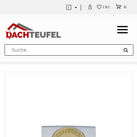
0
( 0 )
Dachrinne und Fallrohre
Werkzeuge und Löttechnik
Kugeln / Halbkugeln
Heuel Alu Dachtritte
Heuel Alu Schneefang
Kaminabdeckung