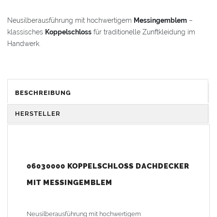
Neusilberausführung mit hochwertigem
Messingemblem
–
klassisches
Koppelschloss
für traditionelle Zunftkleidung im
Handwerk.
VORTEILE & KOMFORT
Ansprechend
:
Koppelschloss
aus robustem Neusilber mit
BESCHREIBUNG
edlem
Berufsemblem aus Messing
Langlebig
: Hochwertige Verarbeitung für eine lange
HERSTELLER
Lebensdauer
Wählbar
: Erhältlich mit Emblem für
Dachdecker
oder
Zimmerer
06030000 KOPPELSCHLOSS DACHDECKER
Gewicht: 0,05 kg
MIT MESSINGEMBLEM
Neusilberausführung mit hochwertigem