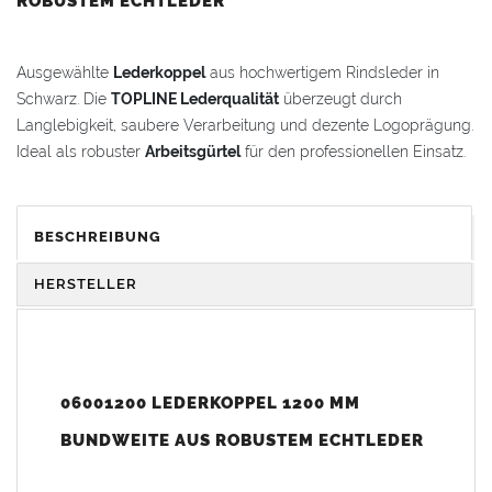
ROBUSTEM ECHTLEDER
Ausgewählte
Lederkoppel
aus hochwertigem Rindsleder in
Schwarz. Die
TOPLINE Lederqualität
überzeugt durch
Langlebigkeit, saubere Verarbeitung und dezente Logoprägung.
Ideal als robuster
Arbeitsgürtel
für den professionellen Einsatz.
VORTEILE & KOMFORT
BESCHREIBUNG
Haltbar
: Strapazierfähiges
Rindsleder
für den täglichen
Einsatz
HERSTELLER
Qualitativ
: Hochwertige
TOPLINE-Qualität
Geprägt
: Mit original
Freund
Logoprägung
Wählbar
: In verschiedenen
Bundweiten
erhältlich
Passend
: Kompatibel mit
Freund Koppelschlössern
(nicht
06001200 LEDERKOPPEL 1200 MM
enthalten)
BUNDWEITE AUS ROBUSTEM ECHTLEDER
Gewicht: 0,18 kg