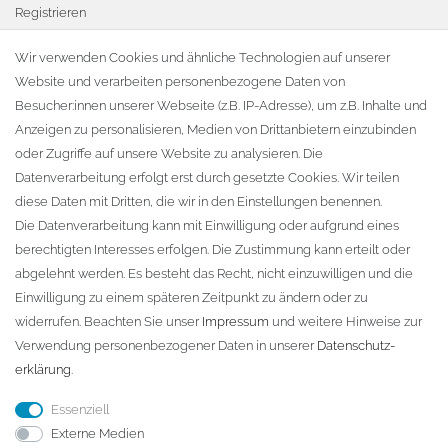
Registrieren
Warenkorb
Wir verwenden Cookies und ähnliche Technologien auf unserer
Website und verarbeiten personenbezogene Daten von
Zur Kasse
Besucher:innen unserer Webseite (z.B. IP-Adresse), um z.B. Inhalte und
KONTAKT
Anzeigen zu personalisieren, Medien von Drittanbietern einzubinden
oder Zugriffe auf unsere Website zu analysieren. Die
Fa. Steffen Jost
Datenverarbeitung erfolgt erst durch gesetzte Cookies. Wir teilen
Söbrigener Weg 50
diese Daten mit Dritten, die wir in den Einstellungen benennen.
D-01796 Pirna
Die Datenverarbeitung kann mit Einwilligung oder aufgrund eines
berechtigten Interesses erfolgen. Die Zustimmung kann erteilt oder
abgelehnt werden. Es besteht das Recht, nicht einzuwilligen und die
Telefon:
+49 (0)3501 507295
Einwilligung zu einem späteren Zeitpunkt zu ändern oder zu
info@dach-teufel.de
widerrufen. Beachten Sie unser
Impressum
und weitere Hinweise zur
Verwendung personenbezogener Daten in unserer
Daten­schutz­
erklärung
.
Essenziell
Externe Medien