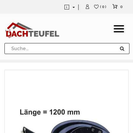
0
( 0 )
Dachrinne und Fallrohre
Werkzeuge und Löttechnik
Kugeln / Halbkugeln
Heuel Alu Dachtritte
Heuel Alu Schneefang
Kaminabdeckung