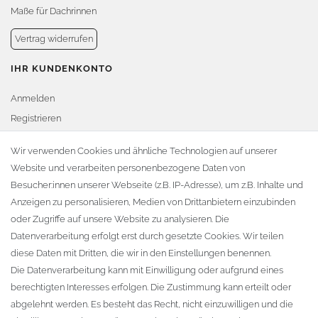
Maße für Dachrinnen
Vertrag widerrufen
IHR KUNDENKONTO
Anmelden
Registrieren
Warenkorb
Wir verwenden Cookies und ähnliche Technologien auf unserer
Website und verarbeiten personenbezogene Daten von
Zur Kasse
Besucher:innen unserer Webseite (z.B. IP-Adresse), um z.B. Inhalte und
KONTAKT
Anzeigen zu personalisieren, Medien von Drittanbietern einzubinden
oder Zugriffe auf unsere Website zu analysieren. Die
Fa. Steffen Jost
Datenverarbeitung erfolgt erst durch gesetzte Cookies. Wir teilen
Söbrigener Weg 50
diese Daten mit Dritten, die wir in den Einstellungen benennen.
D-01796 Pirna
Die Datenverarbeitung kann mit Einwilligung oder aufgrund eines
berechtigten Interesses erfolgen. Die Zustimmung kann erteilt oder
abgelehnt werden. Es besteht das Recht, nicht einzuwilligen und die
Telefon:
+49 (0)3501 507295