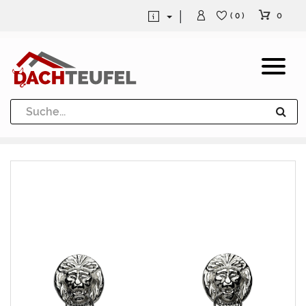
0
( 0 )
Dachrinne und Fallrohre
Werkzeuge und Löttechnik
Kugeln / Halbkugeln
Heuel Alu Dachtritte
Heuel Alu Schneefang
Kaminabdeckung