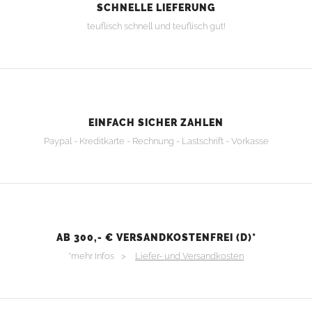
SCHNELLE LIEFERUNG
teuflisch schnell und teuflisch gut!
EINFACH SICHER ZAHLEN
Paypal - Kreditkarte - Rechnung - Lastschrift - Vorkasse
AB 300,- € VERSANDKOSTENFREI (D)*
*mehr Infos >
Liefer- und Versandkosten