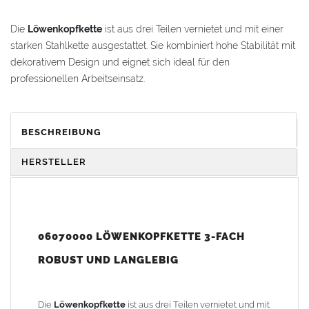
Die
Löwenkopfkette
ist aus drei Teilen vernietet und mit einer
starken Stahlkette ausgestattet. Sie kombiniert hohe Stabilität mit
dekorativem Design und eignet sich ideal für den
professionellen Arbeitseinsatz.
VORTEILE & KOMFORT
BESCHREIBUNG
Dekorativ
: Mit zwei markanten Löwenkopf-Emblemen
ausgestattet
HERSTELLER
Stahlhart
: Drei Ketten aus hochwertigem Stahl,
korrosionsbeständig veredelt
06070000 LÖWENKOPFKETTE 3-FACH
Gewicht: 0,25 kg
ROBUST UND LANGLEBIG
Die
Löwenkopfkette
ist aus drei Teilen vernietet und mit