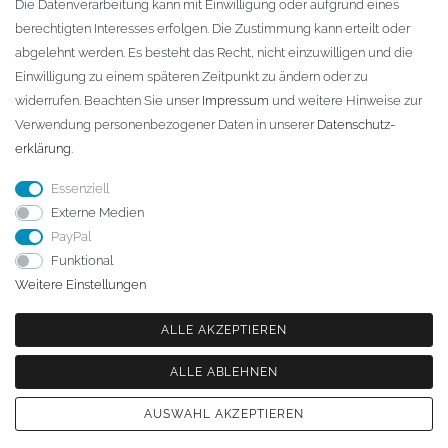
D-01796 Pirna
Die Datenverarbeitung kann mit Einwilligung oder aufgrund eines
berechtigten Interesses erfolgen. Die Zustimmung kann erteilt oder
abgelehnt werden. Es besteht das Recht, nicht einzuwilligen und die
Telefon:
+49 (0)3501 507295
Einwilligung zu einem späteren Zeitpunkt zu ändern oder zu
info@dach-teufel.de
widerrufen. Beachten Sie unser
Impressum
und weitere Hinweise zur
Verwendung personenbezogener Daten in unserer
Daten­schutz­
erklärung
.
Essenziell
Externe Medien
PayPal
Funktional
Weitere Einstellungen
ALLE AKZEPTIEREN
ALLE ABLEHNEN
© Copyright 2026 | Alle Rechte vorbehalten. - | Realisation
colornativ /
AUSWAHL AKZEPTIEREN