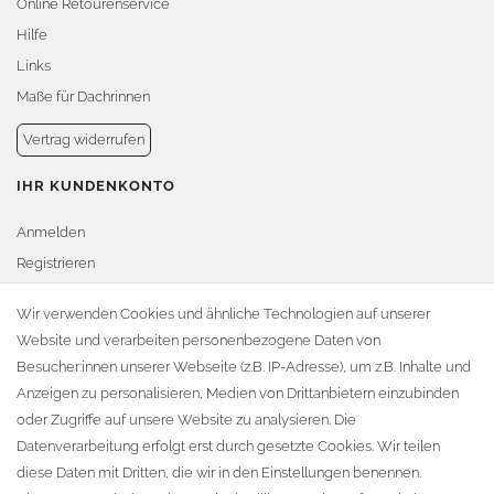
Online Retourenservice
Hilfe
Links
Maße für Dachrinnen
Vertrag widerrufen
IHR KUNDENKONTO
Anmelden
Registrieren
Warenkorb
Wir verwenden Cookies und ähnliche Technologien auf unserer
Website und verarbeiten personenbezogene Daten von
Zur Kasse
Besucher:innen unserer Webseite (z.B. IP-Adresse), um z.B. Inhalte und
KONTAKT
Anzeigen zu personalisieren, Medien von Drittanbietern einzubinden
oder Zugriffe auf unsere Website zu analysieren. Die
Fa. Steffen Jost
Datenverarbeitung erfolgt erst durch gesetzte Cookies. Wir teilen
Söbrigener Weg 50
diese Daten mit Dritten, die wir in den Einstellungen benennen.