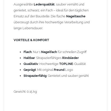
Ausgewählte
Lederqualität
, sauber vernäht und
genietet, schwarz, ein Fach – ideal für den täglichen
Einsatz auf der Baustelle. Die flache
Nageltasche
überzeugt durch ihre hochwertige Verarbeitung und
lange Lebensdauer.
VORTEILE & KOMFORT
Flach
: Nur 1
Nagelfach
für schnellen Zugriff
Haltbar
: Strapazierfähiges
Rindsleder
Qualitativ
: Hochwertige
TOPLINE
-Qualität
Geprägt
: Mit original
Freund
Logo
Strapazierfähig
: Genietet und sauber genäht
Gewicht: 0,15 kg