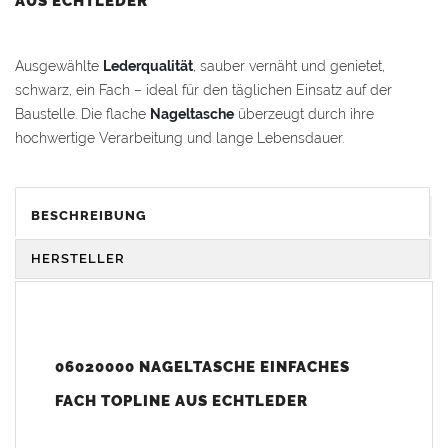
AUS ECHTLEDER
Ausgewählte
Lederqualität
, sauber vernäht und genietet,
schwarz, ein Fach – ideal für den täglichen Einsatz auf der
Baustelle. Die flache
Nageltasche
überzeugt durch ihre
hochwertige Verarbeitung und lange Lebensdauer.
VORTEILE & KOMFORT
BESCHREIBUNG
Flach
: Nur 1
Nagelfach
für schnellen Zugriff
Haltbar
: Strapazierfähiges
Rindsleder
HERSTELLER
Qualitativ
: Hochwertige
TOPLINE
-Qualität
Geprägt
: Mit original
Freund
Logo
Strapazierfähig
: Genietet und sauber genäht
06020000 NAGELTASCHE EINFACHES
Gewicht: 0,15 kg
FACH TOPLINE AUS ECHTLEDER