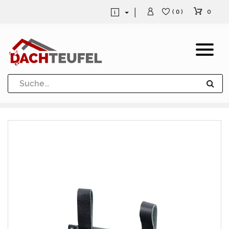
0
( 0 )
Dachrinne und Fallrohre
Werkzeuge und Löttechnik
Kugeln / Halbkugeln
Heuel Alu Dachtritte
Heuel Alu Schneefang
Kaminabdeckung