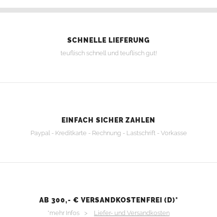
SCHNELLE LIEFERUNG
teuflisch schnell und teuflisch gut!
EINFACH SICHER ZAHLEN
Paypal - Kreditkarte - Rechnung - Lastschrift - Vorkasse
AB 300,- € VERSANDKOSTENFREI (D)*
*mehr Infos >
Liefer- und Versandkosten