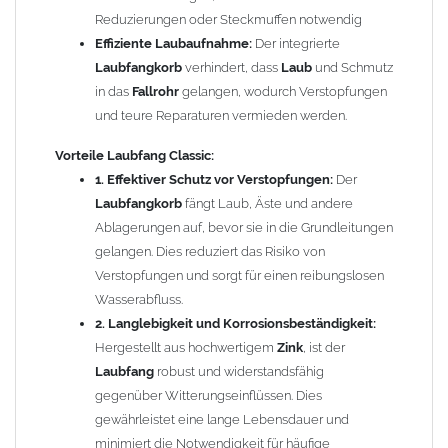
Regenentwässerungssysteme und sorgt dafür, dass Sie
Reduzierungen oder Steckmuffen notwendig
immer einen optimalen Wasserabfluss haben.
Effiziente Laubaufnahme:
Der integrierte
4. Umweltfreundliche Lösung:
Durch die Vermeidung von
Laubfangkorb
verhindert, dass
Laub
und Schmutz
Verstopfungen und die damit verbundenen Schäden an
in das
Fallrohr
gelangen, wodurch Verstopfungen
Ihrem Entwässerungssystem tragen Sie aktiv zum
und teure Reparaturen vermieden werden.
Umweltschutz bei, indem Sie die Notwendigkeit für
chemische Reinigungsmittel und häufige Reparaturen
Vorteile
Laubfang Classic:
reduzieren.
1. Effektiver Schutz vor Verstopfungen:
Der
5. Kosteneffizienz:
Die Investition in den
Zink Fallrohr
Laubfangkorb
fängt Laub, Äste und andere
Laubfang Classic
kann Ihnen langfristig Geld sparen, da
Ablagerungen auf, bevor sie in die Grundleitungen
Sie weniger häufige Wartungsarbeiten und Reparaturen
gelangen. Dies reduziert das Risiko von
durchführen müssen.
Verstopfungen und sorgt für einen reibungslosen
6. Ästhetisches Design:
Das schlichte und funktionale
Wasserabfluss.
Design
fügt sich harmonisch in jede Umgebung ein, ohne
2. Langlebigkeit und Korrosionsbeständigkeit:
die Optik Ihres Hauses oder
Gartens
zu beeinträchtigen.
Hergestellt aus hochwertigem
Zink
, ist der
Laubfang
robust und widerstandsfähig
Mit dem
Zink Fallrohr Laubfang Classic
schützen Sie nicht nur
gegenüber Witterungseinflüssen. Dies
Ihre Regenentwässerungssysteme, sondern tragen auch zur
gewährleistet eine lange Lebensdauer und
Werterhaltung Ihres Hauses bei. Investieren Sie in eine
minimiert die Notwendigkeit für häufige