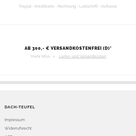
Paypal - Kreditkarte - Rechnung - Lastschrift - Vorkasse
AB 300,- € VERSANDKOSTENFREI (D)*
*mehr Infos >
Liefer- und Versandkosten
DACH-TEUFEL
Impressum
Widerrufsrecht