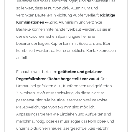
Trennstreifen oder Beschichtungen) und den Wasserfluss
so lenken, dass er nur von Zink, Aluminium und
verzinkten Bauteilen in Richtung Kupfer verläuft.
Richtige
Kombinationen ->
Zink, Aluminium und verzinkte
Bauteile können miteinander verbaut werden, da sie in
der elektrochemischen Spannungsreihe nahe
beieinander liegen. Kupfer kann mit Edelstahl und Blei
kombiniert werden, da keine erhebliche Kontaktkorrosion
auftritt.
Einbauhinweis bei alten
gelöteten und gefalzten
Regenfallrohren (Rohre hergestellt vor 2000)
: Der
Umbau bei gefalzten Alu-, Kupferrohren und gelöteten
Zinkrohren ist oft etwas schwierig, da diese nicht so
passgenau sind wie heutige lasergeschweißte Rohre.
Maßabweichungen von 1–2 mm sind möglich.
Anpassungsarbeiten wie Einziehen und Aufweiten sind
manchmal nötig, oder es muss sogar das Rohr ober- und
unterhalb durch ein neues lasergeschweißtes Fallrohr