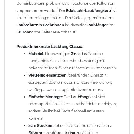
Effiziente Laubaufnahme:
Der integrierte
Laubfangkorb
Der Einbau kann problemlos an bestehenden Fallrohren
verhindert, dass
Laub
und Schmutz in das
Fallrohr
vorgenommen werden. Der
Edelstahl-Laubfangkorb
ist
gelangen, wodurch Verstopfungen und teure Reparaturen
im Lieferumfang enthalten. Der Vorteil gegenüber dem
vermieden werden.
Laubschutz in Dachrinnen
ist, dass der
Laubfänger
im
Fallrohr
ohne Leiter erreichbar ist.
Vorteile
Laubfang Classic:
1. Effektiver Schutz vor Verstopfungen:
Der
Laubfangkorb
Produktmerkmale
Laubfang Classic:
fängt Laub, Äste und andere Ablagerungen auf, bevor sie
Material:
Hochwertiges
Zink
, das für seine
in die Grundleitungen gelangen. Dies reduziert das Risiko
Langlebigkeit und Korrosionsbeständigkeit
von Verstopfungen und sorgt für einen reibungslosen
bekannt ist. Ideal für den Einsatz im Außenbereich.
Wasserabfluss.
Vielseitig einsetzbar:
Ideal für den Einsatz in
2. Langlebigkeit und Korrosionsbeständigkeit:
Hergestellt
Gärten, auf Dächern oder in anderen Bereichen,
aus hochwertigem
Zink
, ist der
Laubfang
robust und
wo Regenwasser abgeleitet werden muss.
widerstandsfähig gegenüber Witterungseinflüssen. Dies
Einfache Montage:
Der
Laubfang
lässt sich
gewährleistet eine lange Lebensdauer und minimiert die
unkompliziert installieren und ist leicht zu reinigen,
Notwendigkeit für häufige Ersatzkäufe.
sodass Sie ihn bei Bedarf schnell entleeren
3. Einfache Wartung:
Der
Laubfang
lässt sich leicht
können.
installieren und bei Bedarf schnell reinigen. Dies spart Zeit
zum Stecken
- ohne Lötarbeiten nahtlos in das
und Aufwand bei der Wartung Ihrer
Fallrohr
einzufügen,
keine
zusätzlichen