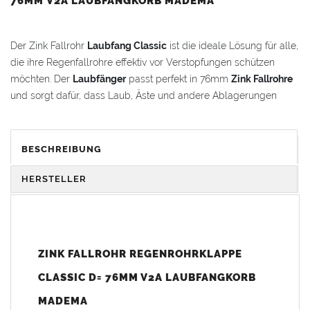
76MM V2A LAUBFANGKORB MADEMA
Der Zink Fallrohr
Laubfang Classic
ist die ideale Lösung für alle,
die ihre Regenfallrohre effektiv vor Verstopfungen schützen
möchten. Der
Laubfänger
passt perfekt in 76mm
Zink Fallrohre
und sorgt dafür, dass Laub, Äste und andere Ablagerungen
zuverlässig aufgefangen werden.
Hohe Verarbeitungsqualität, Funktionalität und
BESCHREIBUNG
Bedienfreundlichkeit gehen zurück auf über 25 Jahre
Entwicklungserfahrung in dieser Branche.
HERSTELLER
Desweiteren lässt sich der
Laubfang Classic
bei gefülltem
Laubkorb
problemlos öffnen und bietet somit einen großen
Bedienvorteil zu vergleichbaren Systemen. Die Bedienung ist
ZINK FALLROHR REGENROHRKLAPPE
intuitiv und somit kann die Wartung und Entleerung von
CLASSIC D= 76MM V2A LAUBFANGKORB
jedermann durchgeführt werden.
MADEMA