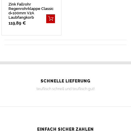
Zink Fallrohr
Regenrohrklappe Classic
d=100mm V2A
Laubfangkorb
BESTSELLER
119,89 €
SCHNELLE LIEFERUNG
teuflisch schnell und teuflisch gut!
EINFACH SICHER ZAHLEN