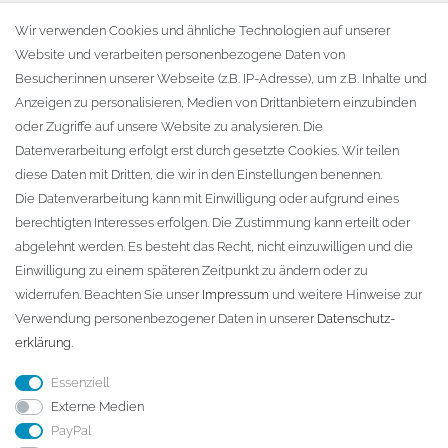
Warenkorb
Wir verwenden Cookies und ähnliche Technologien auf unserer
Website und verarbeiten personenbezogene Daten von
Zur Kasse
Besucher:innen unserer Webseite (z.B. IP-Adresse), um z.B. Inhalte und
KONTAKT
Anzeigen zu personalisieren, Medien von Drittanbietern einzubinden
oder Zugriffe auf unsere Website zu analysieren. Die
Fa. Steffen Jost
Datenverarbeitung erfolgt erst durch gesetzte Cookies. Wir teilen
Söbrigener Weg 50
diese Daten mit Dritten, die wir in den Einstellungen benennen.
D-01796 Pirna
Die Datenverarbeitung kann mit Einwilligung oder aufgrund eines
berechtigten Interesses erfolgen. Die Zustimmung kann erteilt oder
abgelehnt werden. Es besteht das Recht, nicht einzuwilligen und die
Telefon:
+49 (0)3501 507295
Einwilligung zu einem späteren Zeitpunkt zu ändern oder zu
info@dach-teufel.de
widerrufen. Beachten Sie unser
Impressum
und weitere Hinweise zur
Verwendung personenbezogener Daten in unserer
Daten­schutz­
erklärung
.
Essenziell
Externe Medien
PayPal