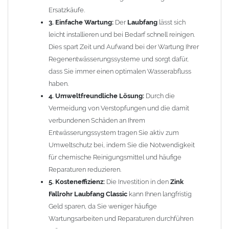
nachhaltige Lösung, die Ihnen langfristig Zeit und Geld spart!
Ersatzkäufe.
3. Einfache Wartung:
Der
Laubfang
lässt sich
Funktionsweise:
leicht installieren und bei Bedarf schnell reinigen.
Dies spart Zeit und Aufwand bei der Wartung Ihrer
Zum Leeren des
Laubfangkorbes
einfach die Klappe öffnen und
Regenentwässerungssysteme und sorgt dafür,
den Korb mit dem gesammelten
Laub
entnehmen.
dass Sie immer einen optimalen Wasserabfluss
haben.
Einfache Montage:
4. Umweltfreundliche Lösung:
Durch die
ca. 34cm aus dem Fallrohr heraussägen
Vermeidung von Verstopfungen und die damit
Laubfänger Classic
dazwischen stecken
verbundenen Schäden an Ihrem
FERTIG!
Entwässerungssystem tragen Sie aktiv zum
Umweltschutz bei, indem Sie die Notwendigkeit
Einbautipps:
für chemische Reinigungsmittel und häufige
Reparaturen reduzieren.
Der nachträgliche Einbau ist problemlos. Durch einfaches
5. Kosteneffizienz:
Die Investition in den
Zink
Heraussägen eines ca. 34cm langen Teilstücks lässt sich die
Fallrohr Laubfang Classic
kann Ihnen langfristig
Laubfangvorrichtung Classic
leicht in bereits vorhandene
Geld sparen, da Sie weniger häufige
Fallrohre
einsetzen. Die
Laubfangvorrichtung Classic
hat oben
Wartungsarbeiten und Reparaturen durchführen
eine weite Seite und passt auf das normale Fallrohr. Unten ist