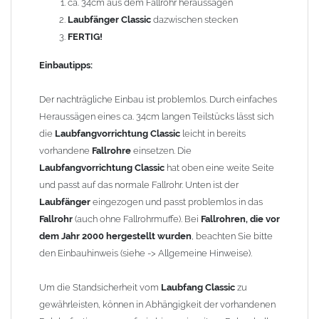
ca. 34cm aus dem Fallrohr heraussägen
Technische Details:
Laubfänger Classic
dazwischen stecken
Größe: für
Zink Fallrohre
nach DIN 18461 mit
FERTIG!
Außendurchmesser 76mm
Material:
Zink
(Titanzink)
Einbautipps:
Länge: 440mm
Korbgröße (Höhe / Durchmesser): ca. 170mm / 70mm
Der nachträgliche Einbau ist problemlos. Durch einfaches
Heraussägen eines ca. 34cm langen Teilstücks lässt sich
Gewicht: 0,98 kg
die
Laubfangvorrichtung Classic
leicht in bereits
vorhandene
Fallrohre
einsetzen. Die
Allgemeine Hinweise / Informationen:
Laubfangvorrichtung Classic
hat oben eine weite Seite
Bei allen Angaben von
"Zink"
handelt es sich um
"Titanzink"
.
und passt auf das normale Fallrohr. Unten ist der
Titanzink ist eine Legierung aus Zink (99,995%) und
Laubfänger
eingezogen und passt problemlos in das
Spurenelementen von Titan und Kupfer. Durch die
Fallrohr
(auch ohne Fallrohrmuffe). Bei
Fallrohren, die vor
Legierungsbestandteile ändern sich die Materialeigenschaften
dem Jahr 2000 hergestellt wurden
, beachten Sie bitte
und das Titanzinkblech kann dadurch verformt und gekantet
den Einbauhinweis (siehe -> Allgemeine Hinweise).
werden. Reines Zink würde beim Kanten brechen.
Um die Standsicherheit vom
Laubfang Classic
zu
Wegen der
elektrochemischen Kontaktkorrosion
dürfen
gewährleisten, können in Abhängigkeit der vorhandenen
Kupferbauteile nicht mit Zink, Aluminium oder verzinkten