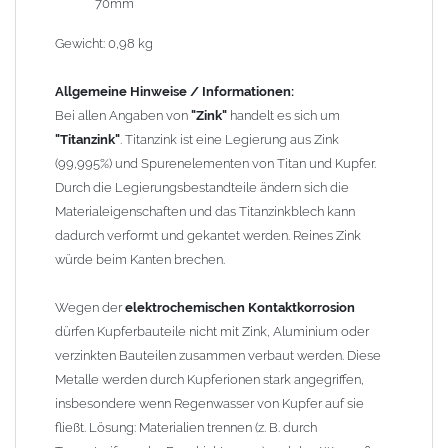
70mm
unterhalb durch ein neues lasergeschweißtes Fallrohr ersetzt
werden.
Gewicht: 0,98 kg
Zusammenbau von
Metall-Regenfallrohren mit KG- und HT-
Allgemeine Hinweise / Informationen:
Rohren
: Der direkte Zusammenbau von Metall- und
Bei allen Angaben von
"Zink"
handelt es sich um
Kunststoffrohren ist aufgrund der unterschiedlichen
"Titanzink"
. Titanzink ist eine Legierung aus Zink
Wandstärken nur eingeschränkt möglich. Zu diesem Zweck
(99,995%) und Spurenelementen von Titan und Kupfer.
führen wir einige Adapter in unserem Sortiment. Bei Fragen
Durch die Legierungsbestandteile ändern sich die
stehen wir Ihnen gern zur Verfügung.
Materialeigenschaften und das Titanzinkblech kann
dadurch verformt und gekantet werden. Reines Zink
würde beim Kanten brechen.
Wegen der
elektrochemischen Kontaktkorrosion
dürfen Kupferbauteile nicht mit Zink, Aluminium oder
verzinkten Bauteilen zusammen verbaut werden. Diese
Metalle werden durch Kupferionen stark angegriffen,
insbesondere wenn Regenwasser von Kupfer auf sie
fließt. Lösung: Materialien trennen (z. B. durch