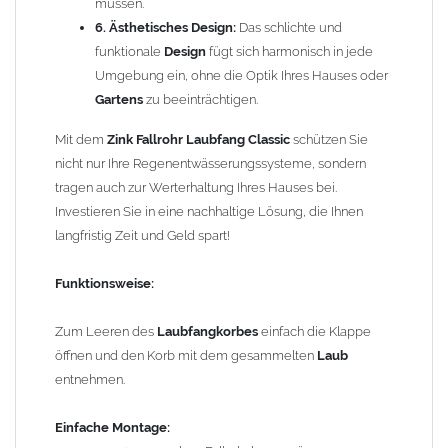
müssen.
der
Laubfänger
eingezogen und passt problemlos in das
6. Ästhetisches Design:
Das schlichte und
Fallrohr
(auch ohne Fallrohrmuffe). Bei
Fallrohren, die vor dem
funktionale
Design
fügt sich harmonisch in jede
Jahr 2000 hergestellt wurden
, beachten Sie bitte den
Umgebung ein, ohne die Optik Ihres Hauses oder
Einbauhinweis (siehe -> Allgemeine Hinweise).
Gartens
zu beeinträchtigen.
Um die Standsicherheit vom
Laubfang Classic
zu gewährleisten,
Mit dem
Zink Fallrohr Laubfang Classic
schützen Sie
können in Abhängigkeit der vorhandenen Rohrbefestigungen
nicht nur Ihre Regenentwässerungssysteme, sondern
ggf. ein bis zwei weitere Rohrschellen notwendig werden.
tragen auch zur Werterhaltung Ihres Hauses bei.
Investieren Sie in eine nachhaltige Lösung, die Ihnen
Technische Information:
langfristig Zeit und Geld spart!
Der
Laubfang
ist regelmäßig zu leeren, mindestens so oft,
dass das Füllvolumen des
Laubfangkorbes
nicht
Funktionsweise:
überschritten wird.
Durch die Demontage des
Laubkorbes
in den
Zum Leeren des
Laubfangkorbes
einfach die Klappe
Wintermonaten werden Vereisungen verhindert.
öffnen und den Korb mit dem gesammelten
Laub
Aufgrund des geringen Öffnungswinkels (max. 45°) ist die
entnehmen.
Regenrohrklappe
nicht zum Füllen von Regentonnen
geeignet.
Einfache Montage: