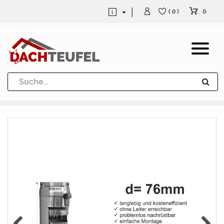
0
( 0 )
Dachrinne und Fallrohre
Werkzeuge und Löttechnik
Kugeln / Halbkugeln
Heuel Alu Dachtritte
Heuel Alu Schneefang
Kaminabdeckung