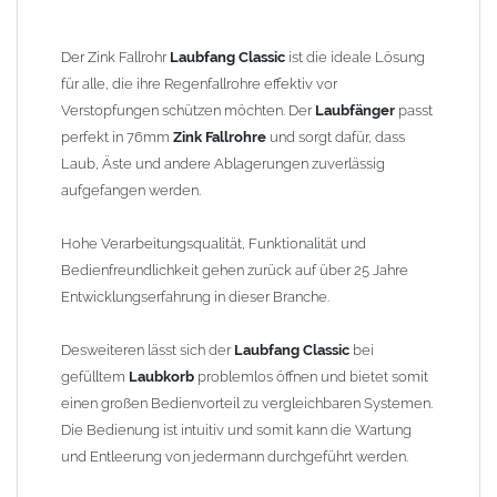
Der Einbau kann problemlos an bestehenden Fallrohren
vorgenommen werden. Der
Edelstahl-Laubfangkorb
ist im
Lieferumfang enthalten. Der Vorteil gegenüber dem
Laubschutz
Der Zink Fallrohr
Laubfang Classic
ist die ideale Lösung
in Dachrinnen
ist, dass der
Laubfänger
im
Fallrohr
ohne Leiter
für alle, die ihre Regenfallrohre effektiv vor
erreichbar ist.
Verstopfungen schützen möchten. Der
Laubfänger
passt
perfekt in 76mm
Zink Fallrohre
und sorgt dafür, dass
Produktmerkmale
Laubfang Classic:
Laub, Äste und andere Ablagerungen zuverlässig
Material:
Hochwertiges
Zink
, das für seine Langlebigkeit
aufgefangen werden.
und Korrosionsbeständigkeit bekannt ist. Ideal für den
Einsatz im Außenbereich.
Hohe Verarbeitungsqualität, Funktionalität und
Vielseitig einsetzbar:
Ideal für den Einsatz in Gärten, auf
Bedienfreundlichkeit gehen zurück auf über 25 Jahre
Dächern oder in anderen Bereichen, wo Regenwasser
Entwicklungserfahrung in dieser Branche.
abgeleitet werden muss.
Einfache Montage:
Der
Laubfang
lässt sich unkompliziert
Desweiteren lässt sich der
Laubfang Classic
bei
installieren und ist leicht zu reinigen, sodass Sie ihn bei
gefülltem
Laubkorb
problemlos öffnen und bietet somit
Bedarf schnell entleeren können.
einen großen Bedienvorteil zu vergleichbaren Systemen.
zum Stecken
- ohne Lötarbeiten nahtlos in das
Fallrohr
Die Bedienung ist intuitiv und somit kann die Wartung
einzufügen,
keine
zusätzlichen Reduzierungen oder
und Entleerung von jedermann durchgeführt werden.
Steckmuffen notwendig