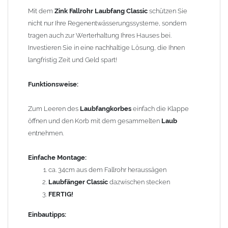
können in Abhängigkeit der vorhandenen Rohrbefestigungen
Mit dem
Zink Fallrohr Laubfang Classic
schützen Sie
ggf. ein bis zwei weitere Rohrschellen notwendig werden.
nicht nur Ihre Regenentwässerungssysteme, sondern
tragen auch zur Werterhaltung Ihres Hauses bei.
Technische Information:
Investieren Sie in eine nachhaltige Lösung, die Ihnen
Der
Laubfang
ist regelmäßig zu leeren, mindestens so oft,
langfristig Zeit und Geld spart!
dass das Füllvolumen des
Laubfangkorbes
nicht
überschritten wird.
Funktionsweise:
Durch die Demontage des
Laubkorbes
in den
Wintermonaten werden Vereisungen verhindert.
Zum Leeren des
Laubfangkorbes
einfach die Klappe
Aufgrund des geringen Öffnungswinkels (max. 45°) ist die
öffnen und den Korb mit dem gesammelten
Laub
Regenrohrklappe
nicht zum Füllen von Regentonnen
entnehmen.
geeignet.
Technische Details:
Einfache Montage:
Größe: für
Zink Fallrohre
nach DIN 18461 mit
ca. 34cm aus dem Fallrohr heraussägen
Außendurchmesser 100mm
Laubfänger Classic
dazwischen stecken
Material:
Zink
(Titanzink)
FERTIG!
Länge: 440mm
Einbautipps:
Korbgröße (Höhe / Durchmesser): ca. 170mm / 95mm