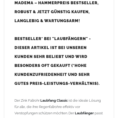
zuverlässig aufgefangen werden.
MADEMA – HAMMERPREIS BESTSELLER,
ROBUST & JETZT GÜNSTIG KAUFEN,
Hohe Verarbeitungsqualität, Funktionalität und
LANGLEBIG & WARTUNGSARM!
Bedienfreundlichkeit gehen zurück auf über 25 Jahre
Entwicklungserfahrung in dieser Branche.
BESTSELLER* BEI "LAUBFÄNGERN" -
Desweiteren lässt sich der
Laubfang Classic
bei gefülltem
Laubkorb
problemlos öffnen und bietet somit einen großen
DIESER ARTIKEL IST BEI UNSEREN
Bedienvorteil zu vergleichbaren Systemen. Die Bedienung ist
KUNDEN SEHR BELIEBT UND WIRD
intuitiv und somit kann die Wartung und Entleerung von
BESONDERS OFT GEKAUFT (*HOHE
jedermann durchgeführt werden.
KUNDENZUFRIEDENHEIT UND SEHR
Der Einbau kann problemlos an bestehenden Fallrohren
GUTES PREIS-LEISTUNGS-VERHÄLTNIS).
vorgenommen werden. Der
Edelstahl-Laubfangkorb
ist im
Lieferumfang enthalten. Der Vorteil gegenüber dem
Laubschutz
in Dachrinnen
ist, dass der
Laubfänger
im
Fallrohr
ohne Leiter
Der Zink Fallrohr
Laubfang Classic
ist die ideale Lösung
erreichbar ist.
für alle, die ihre Regenfallrohre effektiv vor
Verstopfungen schützen möchten. Der
Laubfänger
passt
Produktmerkmale
Laubfang Classic: