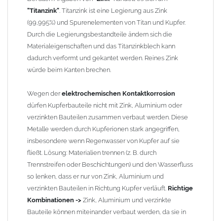
Wandstärken nur eingeschränkt möglich. Zu diesem Zweck
"Titanzink"
. Titanzink ist eine Legierung aus Zink
führen wir einige Adapter in unserem Sortiment. Bei Fragen
(99,995%) und Spurenelementen von Titan und Kupfer.
stehen wir Ihnen gern zur Verfügung.
Durch die Legierungsbestandteile ändern sich die
Materialeigenschaften und das Titanzinkblech kann
dadurch verformt und gekantet werden. Reines Zink
würde beim Kanten brechen.
Wegen der
elektrochemischen Kontaktkorrosion
dürfen Kupferbauteile nicht mit Zink, Aluminium oder
verzinkten Bauteilen zusammen verbaut werden. Diese
Metalle werden durch Kupferionen stark angegriffen,
insbesondere wenn Regenwasser von Kupfer auf sie
fließt. Lösung: Materialien trennen (z. B. durch
Trennstreifen oder Beschichtungen) und den Wasserfluss
so lenken, dass er nur von Zink, Aluminium und
verzinkten Bauteilen in Richtung Kupfer verläuft.
Richtige
Kombinationen ->
Zink, Aluminium und verzinkte
Bauteile können miteinander verbaut werden, da sie in