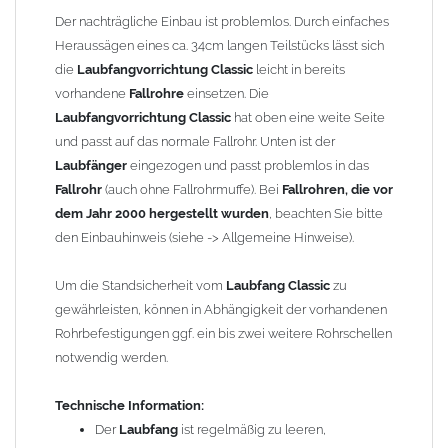
Gewicht: 1,30 kg
Der nachträgliche Einbau ist problemlos. Durch einfaches
Heraussägen eines ca. 34cm langen Teilstücks lässt sich
Allgemeine Hinweise / Informationen:
die
Laubfangvorrichtung Classic
leicht in bereits
Bei allen Angaben von
"Zink"
handelt es sich um
"Titanzink"
.
vorhandene
Fallrohre
einsetzen. Die
Titanzink ist eine Legierung aus Zink (99,995%) und
Laubfangvorrichtung Classic
hat oben eine weite Seite
Spurenelementen von Titan und Kupfer. Durch die
und passt auf das normale Fallrohr. Unten ist der
Legierungsbestandteile ändern sich die Materialeigenschaften
Laubfänger
eingezogen und passt problemlos in das
und das Titanzinkblech kann dadurch verformt und gekantet
Fallrohr
(auch ohne Fallrohrmuffe). Bei
Fallrohren, die vor
werden. Reines Zink würde beim Kanten brechen.
dem Jahr 2000 hergestellt wurden
, beachten Sie bitte
den Einbauhinweis (siehe -> Allgemeine Hinweise).
Wegen der
elektrochemischen Kontaktkorrosion
dürfen
Kupferbauteile nicht mit Zink, Aluminium oder verzinkten
Um die Standsicherheit vom
Laubfang Classic
zu
Bauteilen zusammen verbaut werden. Diese Metalle werden
gewährleisten, können in Abhängigkeit der vorhandenen
durch Kupferionen stark angegriffen, insbesondere wenn
Rohrbefestigungen ggf. ein bis zwei weitere Rohrschellen
Regenwasser von Kupfer auf sie fließt. Lösung: Materialien
notwendig werden.
trennen (z. B. durch Trennstreifen oder Beschichtungen) und den
Wasserfluss so lenken, dass er nur von Zink, Aluminium und
Technische Information:
verzinkten Bauteilen in Richtung Kupfer verläuft.
Richtige
Der
Laubfang
ist regelmäßig zu leeren,