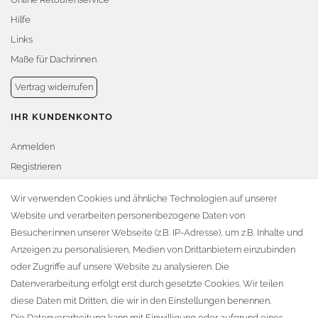
Hilfe
Links
Maße für Dachrinnen
Vertrag widerrufen
IHR KUNDENKONTO
Anmelden
Registrieren
Warenkorb
Wir verwenden Cookies und ähnliche Technologien auf unserer
Website und verarbeiten personenbezogene Daten von
Zur Kasse
Besucher:innen unserer Webseite (z.B. IP-Adresse), um z.B. Inhalte und
KONTAKT
Anzeigen zu personalisieren, Medien von Drittanbietern einzubinden
oder Zugriffe auf unsere Website zu analysieren. Die
Fa. Steffen Jost
Datenverarbeitung erfolgt erst durch gesetzte Cookies. Wir teilen
Söbrigener Weg 50
diese Daten mit Dritten, die wir in den Einstellungen benennen.
D-01796 Pirna
Die Datenverarbeitung kann mit Einwilligung oder aufgrund eines