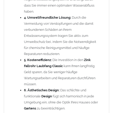
dass Sie immer einen optimalen Wasserabfluss
Einfache Montage:
haben.
ca. 34cm aus dem Fallrohr heraussägen
4. Umweltfreundliche Lösung:
Durch die
Laubfänger Classic
dazwischen stecken
Vermeidung von Verstopfungen und die damit
FERTIG!
verbundenen Schäden an Ihrem
Einbautipps:
Entwässerungssystem tragen Sie aktiv zum
Umweltschutz bei, indem Sie die Notwendigkeit
Der nachträgliche Einbau ist problemlos. Durch einfaches
für chemische Reinigungsmittel und häufige
Heraussägen eines ca. 34cm langen Teilstücks lässt sich die
Reparaturen reduzieren.
Laubfangvorrichtung Classic
leicht in bereits vorhandene
5. Kosteneffizienz:
Die Investition in den
Zink
Fallrohre
einsetzen. Die
Laubfangvorrichtung Classic
hat oben
Fallrohr Laubfang Classic
kann Ihnen langfristig
eine weite Seite und passt auf das normale Fallrohr. Unten ist
Geld sparen, da Sie weniger häufige
der
Laubfänger
eingezogen und passt problemlos in das
Wartungsarbeiten und Reparaturen durchführen
Fallrohr
(auch ohne Fallrohrmuffe). Bei
Fallrohren, die vor dem
müssen.
Jahr 2000 hergestellt wurden
, beachten Sie bitte den
6. Ästhetisches Design:
Das schlichte und
Einbauhinweis (siehe -> Allgemeine Hinweise).
funktionale
Design
fügt sich harmonisch in jede
Umgebung ein, ohne die Optik Ihres Hauses oder
Um die Standsicherheit vom
Laubfang Classic
zu gewährleisten,
Gartens
zu beeinträchtigen.