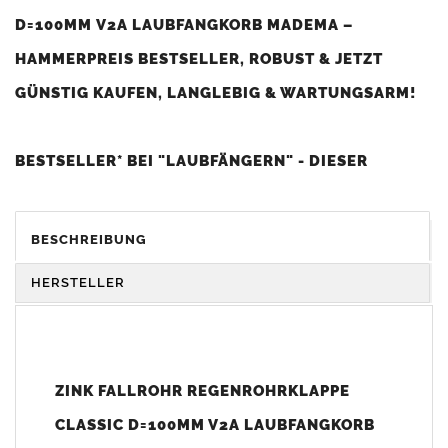
D=100MM V2A LAUBFANGKORB MADEMA –
HAMMERPREIS BESTSELLER, ROBUST & JETZT
GÜNSTIG KAUFEN, LANGLEBIG & WARTUNGSARM!
BESTSELLER* BEI "LAUBFÄNGERN" - DIESER
ARTIKEL IST BEI UNSEREN KUNDEN SEHR BELIEBT
UND WIRD BESONDERS OFT GEKAUFT (*HOHE
BESCHREIBUNG
KUNDENZUFRIEDENHEIT UND SEHR GUTES PREIS-
HERSTELLER
LEISTUNGS-VERHÄLTNIS).
Der Zink Fallrohr
Laubfang Classic
ist die ideale Lösung für alle,
die ihre Regenfallrohre effektiv vor Verstopfungen schützen
ZINK FALLROHR REGENROHRKLAPPE
möchten. Der
Laubfänger
passt perfekt in 100mm
Zink Fallrohre
CLASSIC D=100MM V2A LAUBFANGKORB
und sorgt dafür, dass Laub, Äste und andere Ablagerungen