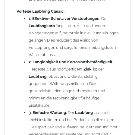
chemische Reinigungsmittel und häufige Reparaturen
reduzieren.
Vorteile
Laubfang Classic:
5. Kosteneffizienz:
Die Investition in den
Zink Fallrohr
1. Effektiver Schutz vor Verstopfungen:
Der
Laubfang Classic
kann Ihnen langfristig Geld sparen, da
Laubfangkorb
fängt Laub, Äste und andere
Sie weniger häufige Wartungsarbeiten und Reparaturen
Ablagerungen auf, bevor sie in die Grundleitungen
durchführen müssen.
gelangen. Dies reduziert das Risiko von
6. Ästhetisches Design:
Das schlichte und funktionale
Verstopfungen und sorgt für einen reibungslosen
Design
fügt sich harmonisch in jede Umgebung ein, ohne
Wasserabfluss.
die Optik Ihres Hauses oder
Gartens
zu beeinträchtigen.
2. Langlebigkeit und Korrosionsbeständigkeit:
Hergestellt aus hochwertigem
Zink
, ist der
Mit dem
Zink Fallrohr Laubfang Classic
schützen Sie nicht nur
Laubfang
robust und widerstandsfähig
Ihre Regenentwässerungssysteme, sondern tragen auch zur
gegenüber Witterungseinflüssen. Dies
Werterhaltung Ihres Hauses bei. Investieren Sie in eine
gewährleistet eine lange Lebensdauer und
nachhaltige Lösung, die Ihnen langfristig Zeit und Geld spart!
minimiert die Notwendigkeit für häufige
Ersatzkäufe.
Funktionsweise:
3. Einfache Wartung:
Der
Laubfang
lässt sich
leicht installieren und bei Bedarf schnell reinigen.
Zum Leeren des
Laubfangkorbes
einfach die Klappe öffnen und
Dies spart Zeit und Aufwand bei der Wartung Ihrer
den Korb mit dem gesammelten
Laub
entnehmen.
Regenentwässerungssysteme und sorgt dafür,