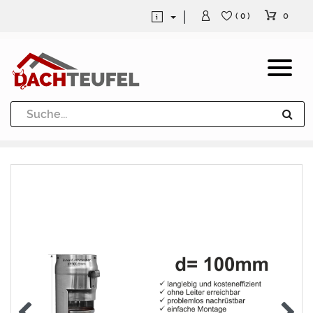
0
( 0 )
Dachrinne und Fallrohre
Werkzeuge und Löttechnik
Kugeln / Halbkugeln
Heuel Alu Dachtritte
Heuel Alu Schneefang
Kaminabdeckung