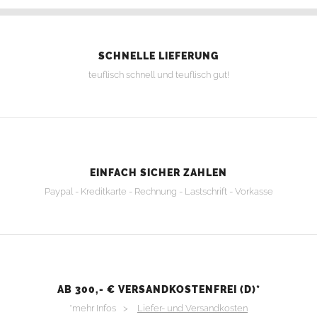
SCHNELLE LIEFERUNG
teuflisch schnell und teuflisch gut!
EINFACH SICHER ZAHLEN
Paypal - Kreditkarte - Rechnung - Lastschrift - Vorkasse
AB 300,- € VERSANDKOSTENFREI (D)*
*mehr Infos >
Liefer- und Versandkosten