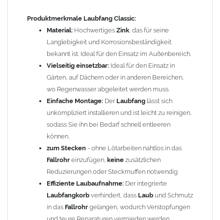
fängt Laub, Äste und andere Ablagerungen auf, bevor sie
Produktmerkmale
Laubfang Classic:
in die Grundleitungen gelangen. Dies reduziert das Risiko
Material:
Hochwertiges
Zink
, das für seine
von Verstopfungen und sorgt für einen reibungslosen
Langlebigkeit und Korrosionsbeständigkeit
Wasserabfluss.
bekannt ist. Ideal für den Einsatz im Außenbereich.
2. Langlebigkeit und Korrosionsbeständigkeit:
Hergestellt
Vielseitig einsetzbar:
Ideal für den Einsatz in
aus hochwertigem
Zink
, ist der
Laubfang
robust und
Gärten, auf Dächern oder in anderen Bereichen,
widerstandsfähig gegenüber Witterungseinflüssen. Dies
wo Regenwasser abgeleitet werden muss.
gewährleistet eine lange Lebensdauer und minimiert die
Einfache Montage:
Der
Laubfang
lässt sich
Notwendigkeit für häufige Ersatzkäufe.
unkompliziert installieren und ist leicht zu reinigen,
3. Einfache Wartung:
Der
Laubfang
lässt sich leicht
sodass Sie ihn bei Bedarf schnell entleeren
installieren und bei Bedarf schnell reinigen. Dies spart Zeit
können.
und Aufwand bei der Wartung Ihrer
zum Stecken
- ohne Lötarbeiten nahtlos in das
Regenentwässerungssysteme und sorgt dafür, dass Sie
Fallrohr
einzufügen,
keine
zusätzlichen
immer einen optimalen Wasserabfluss haben.
Reduzierungen oder Steckmuffen notwendig
4. Umweltfreundliche Lösung:
Durch die Vermeidung von
Effiziente Laubaufnahme:
Der integrierte
Verstopfungen und die damit verbundenen Schäden an
Laubfangkorb
verhindert, dass
Laub
und Schmutz
Ihrem Entwässerungssystem tragen Sie aktiv zum
in das
Fallrohr
gelangen, wodurch Verstopfungen
Umweltschutz bei, indem Sie die Notwendigkeit für
und teure Reparaturen vermieden werden.