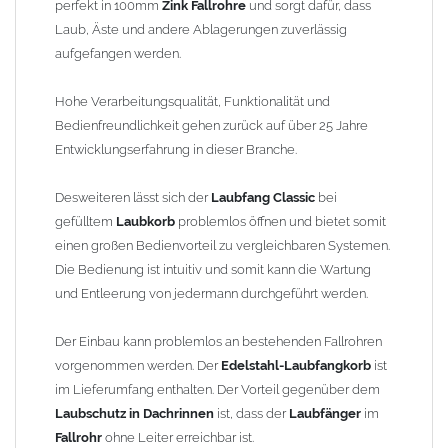
perfekt in 100mm
Zink Fallrohre
und sorgt dafür, dass
Material:
Hochwertiges
Zink
, das für seine Langlebigkeit
Laub, Äste und andere Ablagerungen zuverlässig
und Korrosionsbeständigkeit bekannt ist. Ideal für den
aufgefangen werden.
Einsatz im Außenbereich.
Vielseitig einsetzbar:
Ideal für den Einsatz in Gärten, auf
Hohe Verarbeitungsqualität, Funktionalität und
Dächern oder in anderen Bereichen, wo Regenwasser
Bedienfreundlichkeit gehen zurück auf über 25 Jahre
abgeleitet werden muss.
Entwicklungserfahrung in dieser Branche.
Einfache Montage:
Der
Laubfang
lässt sich unkompliziert
installieren und ist leicht zu reinigen, sodass Sie ihn bei
Desweiteren lässt sich der
Laubfang Classic
bei
Bedarf schnell entleeren können.
gefülltem
Laubkorb
problemlos öffnen und bietet somit
zum Stecken
- ohne Lötarbeiten nahtlos in das
Fallrohr
einen großen Bedienvorteil zu vergleichbaren Systemen.
einzufügen,
keine
zusätzlichen Reduzierungen oder
Die Bedienung ist intuitiv und somit kann die Wartung
Steckmuffen notwendig
und Entleerung von jedermann durchgeführt werden.
Effiziente Laubaufnahme:
Der integrierte
Laubfangkorb
verhindert, dass
Laub
und Schmutz in das
Fallrohr
Der Einbau kann problemlos an bestehenden Fallrohren
gelangen, wodurch Verstopfungen und teure Reparaturen
vorgenommen werden. Der
Edelstahl-Laubfangkorb
ist
vermieden werden.
im Lieferumfang enthalten. Der Vorteil gegenüber dem
Laubschutz in Dachrinnen
ist, dass der
Laubfänger
im
Vorteile
Laubfang Classic:
Fallrohr
ohne Leiter erreichbar ist.
1. Effektiver Schutz vor Verstopfungen:
Der
Laubfangkorb