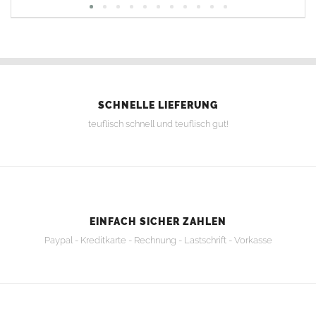
SCHNELLE LIEFERUNG
teuflisch schnell und teuflisch gut!
EINFACH SICHER ZAHLEN
Paypal - Kreditkarte - Rechnung - Lastschrift - Vorkasse