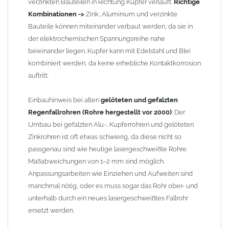
verzinkten Bauteilen in Richtung Kupfer verläuft.
Richtige
stehen wir Ihnen gern zur Verfügung.
Kombinationen ->
Zink, Aluminium und verzinkte
Bauteile können miteinander verbaut werden, da sie in
der elektrochemischen Spannungsreihe nahe
beieinander liegen. Kupfer kann mit Edelstahl und Blei
kombiniert werden, da keine erhebliche Kontaktkorrosion
auftritt.
Einbauhinweis bei alten
gelöteten und gefalzten
Regenfallrohren (Rohre hergestellt vor 2000)
: Der
Umbau bei gefalzten Alu-, Kupferrohren und gelöteten
Zinkrohren ist oft etwas schwierig, da diese nicht so
passgenau sind wie heutige lasergeschweißte Rohre.
Maßabweichungen von 1–2 mm sind möglich.
Anpassungsarbeiten wie Einziehen und Aufweiten sind
manchmal nötig, oder es muss sogar das Rohr ober- und
unterhalb durch ein neues lasergeschweißtes Fallrohr
ersetzt werden.