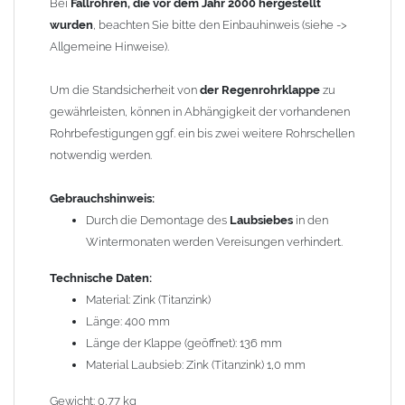
Bei
Fallrohren, die vor dem Jahr 2000 hergestellt
Allgemeine Hinweise / Informationen:
wurden
, beachten Sie bitte den Einbauhinweis (siehe ->
Bei allen Angaben von
"Zink"
handelt es sich um
"Titanzink"
.
Allgemeine Hinweise).
Titanzink ist eine Legierung aus Zink (99,995%) und
Spurenelementen von Titan und Kupfer. Durch die
Um die Standsicherheit von
der Regenrohrklappe
zu
Legierungsbestandteile ändern sich die Materialeigenschaften
gewährleisten, können in Abhängigkeit der vorhandenen
und das Titanzinkblech kann dadurch verformt und gekantet
Rohrbefestigungen ggf. ein bis zwei weitere Rohrschellen
werden. Reines Zink würde beim Kanten brechen.
notwendig werden.
Wegen der
elektrochemischen Kontaktkorrosion
dürfen
Gebrauchshinweis:
Kupferbauteile nicht mit Zink, Aluminium oder verzinkten
Durch die Demontage des
Laubsiebes
in den
Bauteilen zusammen verbaut werden. Diese Metalle werden
Wintermonaten werden Vereisungen verhindert.
durch Kupferionen stark angegriffen, insbesondere wenn
Regenwasser von Kupfer auf sie fließt. Lösung: Materialien
Technische Daten:
trennen (z. B. durch Trennstreifen oder Beschichtungen) und den
Material: Zink (Titanzink)
Wasserfluss so lenken, dass er nur von Zink, Aluminium und
Länge: 400 mm
verzinkten Bauteilen in Richtung Kupfer verläuft.
Länge der Klappe (geöffnet): 136 mm
Richtige
Kombinationen ->
Material Laubsieb: Zink (Titanzink) 1,0 mm
Zink, Aluminium und verzinkte Bauteile
können miteinander verbaut werden, da sie in der
Gewicht: 0,77 kg