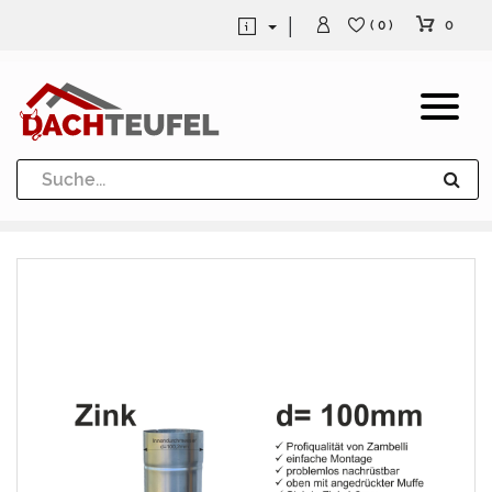
0
( 0 )
Dachrinne und Fallrohre
Werkzeuge und Löttechnik
Kugeln / Halbkugeln
Heuel Alu Dachtritte
Heuel Alu Schneefang
Kaminabdeckung