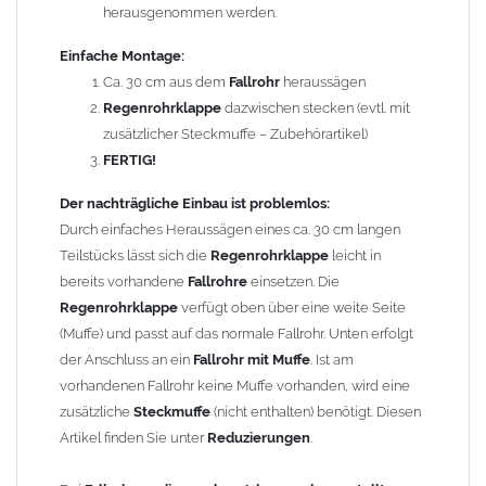
beachten Sie bitte den Einbauhinweis (siehe -> Allgemeine
herausgenommen werden.
Hinweise).
Einfache Montage:
Um die Standsicherheit von
Ca. 30 cm aus dem
der Regenrohrklappe
Fallrohr
heraussägen
zu
gewährleisten, können in Abhängigkeit der vorhandenen
Regenrohrklappe
dazwischen stecken (evtl. mit
Rohrbefestigungen ggf. ein bis zwei weitere Rohrschellen
zusätzlicher Steckmuffe – Zubehörartikel)
notwendig werden.
FERTIG!
Der nachträgliche Einbau ist problemlos:
Gebrauchshinweis:
Durch einfaches Heraussägen eines ca. 30 cm langen
Durch die Demontage des
Laubsiebes
in den
Teilstücks lässt sich die
Regenrohrklappe
leicht in
Wintermonaten werden Vereisungen verhindert.
bereits vorhandene
Fallrohre
einsetzen. Die
Technische Daten:
Regenrohrklappe
verfügt oben über eine weite Seite
Material: Zink (Titanzink)
(Muffe) und passt auf das normale Fallrohr. Unten erfolgt
Länge: 400 mm
der Anschluss an ein
Fallrohr mit Muffe
. Ist am
Länge der Klappe (geöffnet): 136 mm
vorhandenen Fallrohr keine Muffe vorhanden, wird eine
Material Laubsieb: Zink (Titanzink) 1,0 mm
zusätzliche
Steckmuffe
(nicht enthalten) benötigt. Diesen
Artikel finden Sie unter
Reduzierungen
.
Gewicht: 0,77 kg