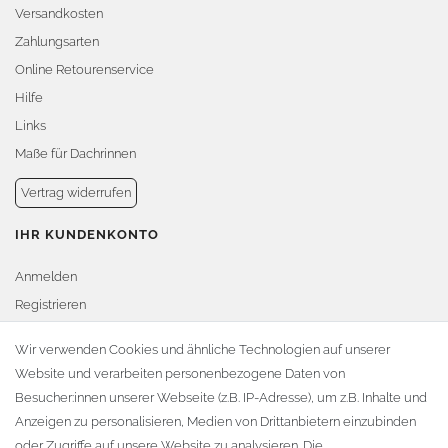
Versandkosten
Zahlungsarten
Online Retourenservice
Hilfe
Links
Maße für Dachrinnen
Vertrag widerrufen
IHR KUNDENKONTO
Anmelden
Registrieren
Warenkorb
Wir verwenden Cookies und ähnliche Technologien auf unserer
Website und verarbeiten personenbezogene Daten von
Zur Kasse
Besucher:innen unserer Webseite (z.B. IP-Adresse), um z.B. Inhalte und
KONTAKT
Anzeigen zu personalisieren, Medien von Drittanbietern einzubinden
oder Zugriffe auf unsere Website zu analysieren. Die