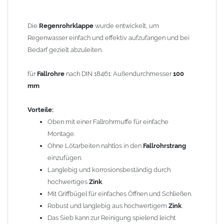
herausgenommen werden.
Einfache Montage:
Die
Regenrohrklappe
wurde entwickelt, um
Ca. 30 cm aus dem
Regenwasser einfach und effektiv aufzufangen und bei
Fallrohr
heraussägen
Regenrohrklappe
Bedarf gezielt abzuleiten.
dazwischen stecken (evtl. mit
zusätzlicher Steckmuffe – Zubehörartikel)
FERTIG!
für
Fallrohre
nach DIN 18461: Außendurchmesser
100
mm
Der nachträgliche Einbau ist problemlos:
Durch einfaches Heraussägen eines ca. 30 cm langen Teilstücks
Vorteile:
lässt sich die
Regenrohrklappe
leicht in bereits vorhandene
Oben mit einer Fallrohrmuffe für einfache
Fallrohre
einsetzen. Die
Regenrohrklappe
verfügt oben über eine
Montage.
weite Seite (Muffe) und passt auf das normale Fallrohr. Unten
Ohne Lötarbeiten nahtlos in den
Fallrohrstrang
erfolgt der Anschluss an ein
Fallrohr mit Muffe
. Ist am
einzufügen.
vorhandenen Fallrohr keine Muffe vorhanden, wird eine
Langlebig und korrosionsbeständig durch
zusätzliche
Steckmuffe
(nicht enthalten) benötigt. Diesen Artikel
hochwertiges
Zink
.
finden Sie unter
Reduzierungen
.
Mit Griffbügel für einfaches Öffnen und Schließen.
Robust und langlebig aus hochwertigem
Zink
.
Bei
Fallrohren, die vor dem Jahr 2000 hergestellt wurden
,
Das Sieb kann zur Reinigung spielend leicht