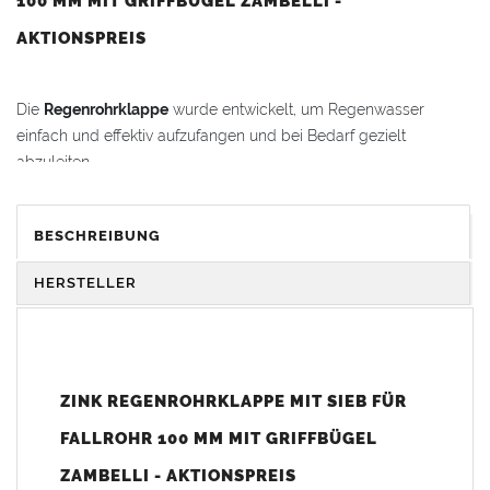
100 MM MIT GRIFFBÜGEL ZAMBELLI -
AKTIONSPREIS
Die
Regenrohrklappe
wurde entwickelt, um Regenwasser
einfach und effektiv aufzufangen und bei Bedarf gezielt
abzuleiten.
für
Fallrohre
nach DIN 18461: Außendurchmesser
100 mm
BESCHREIBUNG
Vorteile:
HERSTELLER
Oben mit einer Fallrohrmuffe für einfache Montage.
Ohne Lötarbeiten nahtlos in den
Fallrohrstrang
einzufügen.
Langlebig und korrosionsbeständig durch hochwertiges
Zink
.
ZINK REGENROHRKLAPPE MIT SIEB FÜR
Mit Griffbügel für einfaches Öffnen und Schließen.
FALLROHR 100 MM MIT GRIFFBÜGEL
Robust und langlebig aus hochwertigem
Zink
.
ZAMBELLI - AKTIONSPREIS
Das Sieb kann zur Reinigung spielend leicht