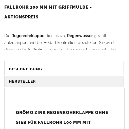
FALLROHR 100 MM MIT GRIFFMULDE -
AKTIONSPREIS
Die
Regenrohrklappe
dient dazu,
Regenwasser
gezielt
aufzufangen und bei Bedarf kontrolliert abzuleiten. Sie wird
direkt in das
Fallrohr
integriert und ermöglicht eine einfache
Wasserentnahme.
BESCHREIBUNG
Vorteile:
Oben mit
Fallrohrmuffe
für eine einfache und sichere
HERSTELLER
Montage
Unten mit
Einzug
– keine zusätzliche Steckmuffe
erforderlich
Ohne Lötarbeiten nahtlos in den
Fallrohrstrang
einzufügen
Langlebig und korrosionsbeständig durch hochwertiges
GRÖMO ZINK REGENROHRKLAPPE OHNE
Zink
SIEB FÜR FALLROHR 100 MM MIT
Mit praktischer
Griffmulde
für komfortables Öffnen und