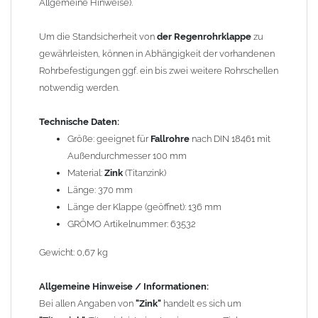
Titanzink ist eine Legierung aus Zink (99,995%) und
Allgemeine Hinweise).
Spurenelementen von Titan und Kupfer. Durch die
Legierungsbestandteile ändern sich die Materialeigenschaften
Um die Standsicherheit von
der Regenrohrklappe
zu
und das Titanzinkblech kann dadurch verformt und gekantet
gewährleisten, können in Abhängigkeit der vorhandenen
werden. Reines Zink würde beim Kanten brechen.
Rohrbefestigungen ggf. ein bis zwei weitere Rohrschellen
notwendig werden.
Wegen der
elektrochemischen Kontaktkorrosion
dürfen
Kupferbauteile nicht mit Zink, Aluminium oder verzinkten
Technische Daten:
Bauteilen zusammen verbaut werden. Diese Metalle werden
Größe: geeignet für
Fallrohre
nach DIN 18461 mit
durch Kupferionen stark angegriffen, insbesondere wenn
Außendurchmesser 100 mm
Regenwasser von Kupfer auf sie fließt. Lösung: Materialien
Material:
Zink
(Titanzink)
trennen (z. B. durch Trennstreifen oder Beschichtungen) und den
Länge: 370 mm
Wasserfluss so lenken, dass er nur von Zink, Aluminium und
Länge der Klappe (geöffnet): 136 mm
verzinkten Bauteilen in Richtung Kupfer verläuft.
GRÖMO Artikelnummer: 63532
Richtige
Kombinationen ->
Zink, Edelstahl, Aluminium und verzinkte
Gewicht: 0,67 kg
Bauteile können miteinander verbaut werden, da sie in der
elektrochemischen Spannungsreihe nahe beieinander liegen.
Allgemeine Hinweise / Informationen:
Kupfer kann mit Edelstahl und Blei kombiniert werden, da keine
Bei allen Angaben von
"Zink"
handelt es sich um
erhebliche Kontaktkorrosion auftritt.