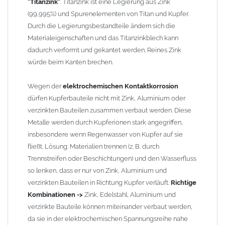
"Titanzink"
. Titanzink ist eine Legierung aus Zink
(99,995%) und Spurenelementen von Titan und Kupfer.
Einbauhinweis bei alten
gelöteten und gefalzten
Durch die Legierungsbestandteile ändern sich die
Regenfallrohren (Rohre hergestellt vor 2000)
: Der Umbau bei
Materialeigenschaften und das Titanzinkblech kann
gefalzten Alu-, Kupferrohren und gelöteten Zinkrohren ist oft
dadurch verformt und gekantet werden. Reines Zink
etwas schwierig, da diese nicht so passgenau sind wie heutige
würde beim Kanten brechen.
lasergeschweißte Rohre. Maßabweichungen von 1–2 mm sind
möglich. Anpassungsarbeiten wie Einziehen und Aufweiten sind
Wegen der
elektrochemischen Kontaktkorrosion
manchmal nötig, oder es muss sogar das Rohr ober- und
dürfen Kupferbauteile nicht mit Zink, Aluminium oder
unterhalb durch ein neues lasergeschweißtes Fallrohr ersetzt
verzinkten Bauteilen zusammen verbaut werden. Diese
werden.
Metalle werden durch Kupferionen stark angegriffen,
insbesondere wenn Regenwasser von Kupfer auf sie
Zusammenbau von
Metall-Regenfallrohren mit KG- und HT-
fließt. Lösung: Materialien trennen (z. B. durch
Rohren
: Der direkte Zusammenbau von Metall- und
Trennstreifen oder Beschichtungen) und den Wasserfluss
Kunststoffrohren ist aufgrund der unterschiedlichen
so lenken, dass er nur von Zink, Aluminium und
Wandstärken nur eingeschränkt möglich. Zu diesem Zweck
verzinkten Bauteilen in Richtung Kupfer verläuft.
Richtige
führen wir einige Adapter in unserem Sortiment. Bei Fragen
Kombinationen ->
Zink, Edelstahl, Aluminium und
stehen wir Ihnen gern zur Verfügung.
verzinkte Bauteile können miteinander verbaut werden,
da sie in der elektrochemischen Spannungsreihe nahe