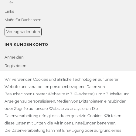
Hilfe
Links
Maße für Dachrinnen
Vertrag widerrufen
IHR KUNDENKONTO
Anmelden
Registrieren
Warenkorb
Wir verwenden Cookies und ähnliche Technologien auf unserer
Website und verarbeiten personenbezogene Daten von
Zur Kasse
Besucher:innen unserer Webseite (z.B. IP-Adresse), um z.B. Inhalte und
KONTAKT
Anzeigen zu personalisieren, Medien von Drittanbietern einzubinden
oder Zugriffe auf unsere Website zu analysieren. Die
Fa. Steffen Jost
Datenverarbeitung erfolgt erst durch gesetzte Cookies. Wir teilen
Söbrigener Weg 50
diese Daten mit Dritten, die wir in den Einstellungen benennen.
D-01796 Pirna
Die Datenverarbeitung kann mit Einwilligung oder aufgrund eines