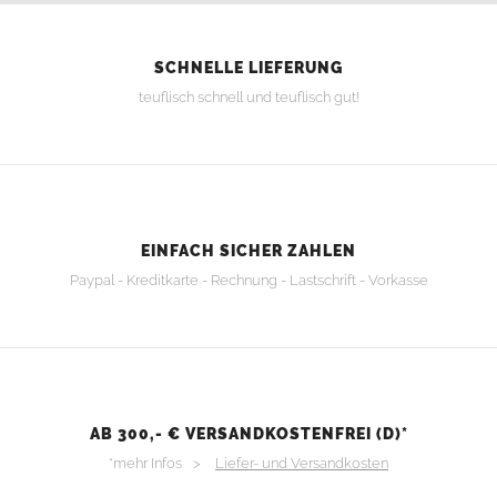
SCHNELLE LIEFERUNG
teuflisch schnell und teuflisch gut!
EINFACH SICHER ZAHLEN
Paypal - Kreditkarte - Rechnung - Lastschrift - Vorkasse
AB 300,- € VERSANDKOSTENFREI (D)*
*mehr Infos >
Liefer- und Versandkosten