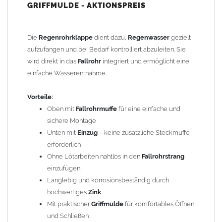
GRIFFMULDE - AKTIONSPREIS
Schließen
Kurz gesagt: Diese
Regenrohrklappe
hat zu Recht eine
große Klappe
Die
Regenrohrklappe
dient dazu,
Regenwasser
gezielt
Einfache Montage:
aufzufangen und bei Bedarf kontrolliert abzuleiten. Sie
Ca. 29 cm aus dem
wird direkt in das
Fallrohr
Fallrohr
integriert und ermöglicht eine
heraussägen
Regenrohrklappe
einfache Wasserentnahme.
dazwischen stecken
FERTIG!
Vorteile:
Der nachträgliche Einbau ist problemlos möglich:
Oben mit
Fallrohrmuffe
für eine einfache und
Durch einfaches Heraussägen eines ca. 29 cm langen Teilstücks
sichere Montage
lässt sich die
Regenrohrklappe
leicht in bereits vorhandene
Unten mit
Einzug
– keine zusätzliche Steckmuffe
Fallrohre
einsetzen. Die
Regenrohrklappe
besitzt oben eine
erforderlich
weite Seite (Muffe) und passt auf das normale
Fallrohr
. Unten
Ohne Lötarbeiten nahtlos in den
Fallrohrstrang
kann durch die vorhandene
Verjüngung
ein Fallrohr mit oder
einzufügen
ohne Muffe angeschlossen werden.
Langlebig und korrosionsbeständig durch
hochwertiges
Zink
Bei
Fallrohren, die vor dem Jahr 2000 hergestellt wurden
,
Mit praktischer
Griffmulde
für komfortables Öffnen
beachten Sie bitte den Einbauhinweis (siehe -> Allgemeine
und Schließen