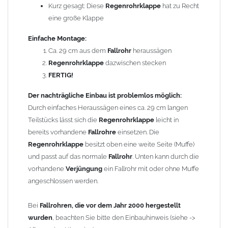
Hinweise).
Kurz gesagt: Diese
Regenrohrklappe
hat zu Recht
eine große Klappe
Um die Standsicherheit von
der Regenrohrklappe
zu
gewährleisten, können in Abhängigkeit der vorhandenen
Einfache Montage:
Rohrbefestigungen ggf. ein bis zwei weitere Rohrschellen
Ca. 29 cm aus dem
Fallrohr
heraussägen
notwendig werden.
Regenrohrklappe
dazwischen stecken
FERTIG!
Technische Daten:
Der nachträgliche Einbau ist problemlos möglich:
Größe: geeignet für
Fallrohre
nach DIN 18461 mit
Durch einfaches Heraussägen eines ca. 29 cm langen
Außendurchmesser 100 mm
Teilstücks lässt sich die
Regenrohrklappe
leicht in
Material:
Zink
(Titanzink)
bereits vorhandene
Fallrohre
einsetzen. Die
Länge: 370 mm
Regenrohrklappe
besitzt oben eine weite Seite (Muffe)
Länge der Klappe (geöffnet): 136 mm
und passt auf das normale
Fallrohr
. Unten kann durch die
GRÖMO Artikelnummer: 63532
vorhandene
Verjüngung
ein Fallrohr mit oder ohne Muffe
Gewicht: 0,67 kg
angeschlossen werden.
Allgemeine Hinweise / Informationen:
Bei
Fallrohren, die vor dem Jahr 2000 hergestellt
Bei allen Angaben von
wurden
, beachten Sie bitte den Einbauhinweis (siehe ->
"Zink"
handelt es sich um
"Titanzink"
.