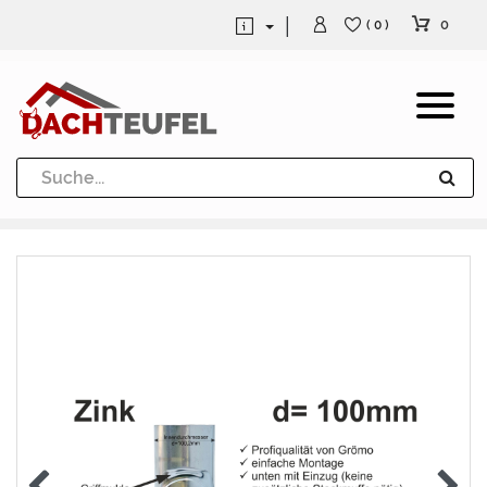
0
( 0 )
Dachrinne und Fallrohre
Werkzeuge und Löttechnik
Kugeln / Halbkugeln
Heuel Alu Dachtritte
Heuel Alu Schneefang
Kaminabdeckung