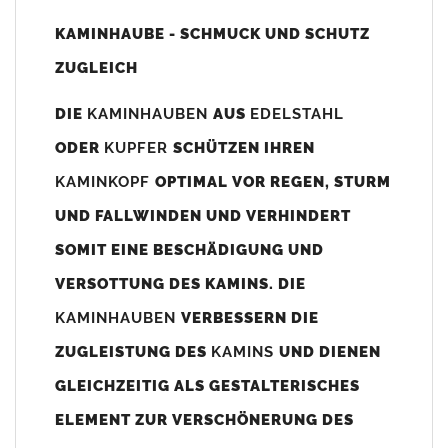
Unsere Maßangaben beziehen sich immer auf das
KAMINHAUBE - SCHMUCK UND SCHUTZ
Kaminaußenmaß!
ZUGLEICH
Die
Kaminhaube
wird umlaufend 70-100mm größer als das
Kaminmaß
angefertigt
DIE
KAMINHAUBEN
AUS
EDELSTAHL
z. B. Kaminaußenmaß 600x600mm =
Kaminhaube
wird ca. 740-
ODER
KUPFER
SCHÜTZEN IHREN
800mm x 740-800mm angefertigt (siehe Bild/Zeichnung unten).
KAMINKOPF
OPTIMAL VOR REGEN, STURM
Es können auch abweichende
Kaminmaße
z. B. 670mmx880mm
UND FALLWINDEN UND VERHINDERT
angefertigt werden (bitte anfragen).
SOMIT EINE BESCHÄDIGUNG UND
Standardbohrungen?
VERSOTTUNG DES KAMINS. DIE
Die
Kaminhauben
werden mit folgenden Standardbohrungen
KAMINHAUBEN
VERBESSERN DIE
(siehe Bild/Zeichnung unten) angefertigt. Sollten die Bohrungen
nicht passen dann bitte
"ohne"
Bohrungen (Auswahlfeld)
ZUGLEISTUNG DES
KAMINS
UND DIENEN
bestellen.
GLEICHZEITIG ALS GESTALTERISCHES
bis 500mm Kaminbreite: Abstand vom Kaminrand ca.
80mm
ELEMENT ZUR VERSCHÖNERUNG DES
bis 800mm Kaminbreite: Abstand vom Kaminrand ca.