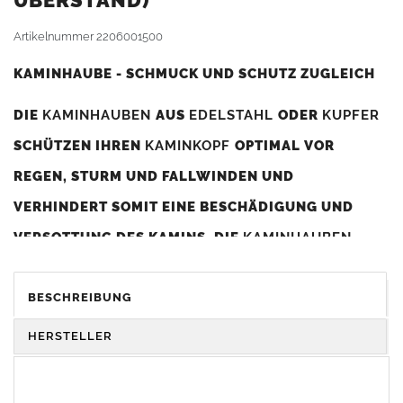
BERSTAND)
Artikelnummer
2206001500
KAMINHAUBE - SCHMUCK UND SCHUTZ ZUGLEICH
DIE
KAMINHAUBEN
AUS
EDELSTAHL
ODER
KUPFER
SCHÜTZEN IHREN
KAMINKOPF
OPTIMAL VOR
REGEN, STURM UND FALLWINDEN UND
VERHINDERT SOMIT EINE BESCHÄDIGUNG UND
VERSOTTUNG DES KAMINS. DIE
KAMINHAUBEN
VERBESSERN DIE ZUGLEISTUNG DES
KAMINS
UND
DIENEN GLEICHZEITIG ALS GESTALTERISCHES
BESCHREIBUNG
ELEMENT ZUR VERSCHÖNERUNG DES BAUWERKS.
HERSTELLER
Was sollten Sie beim Kauf beachten?