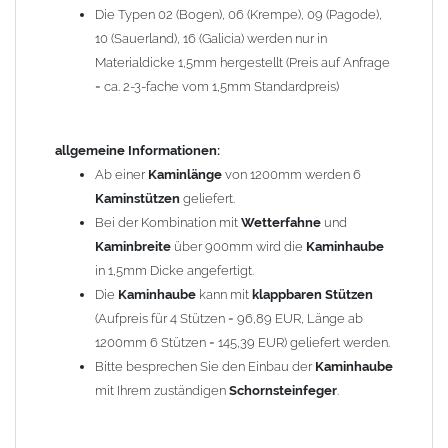
Die Typen 02 (Bogen), 06 (Krempe), 09 (Pagode),
Zum Bild vergößern, bitte auf das Bild klicken!
10 (Sauerland), 16 (Galicia) werden nur in
Materialdicke 1,5mm hergestellt (Preis auf Anfrage
= ca. 2-3-fache vom 1,5mm Standardpreis)
allgemeine Informationen:
Ab einer
Kaminlänge
von 1200mm werden 6
Kaminstützen
geliefert.
Bei der Kombination mit
Wetterfahne
und
Kaminbreite
über 900mm wird die
Kaminhaube
in 1,5mm Dicke angefertigt.
Die
Kaminhaube
kann mit
klappbaren Stützen
(Aufpreis für 4 Stützen = 96,89 EUR, Länge ab
1200mm 6 Stützen = 145,39 EUR) geliefert werden.
Bitte besprechen Sie den Einbau der
Kaminhaube
mit Ihrem zuständigen
Schornsteinfeger
.