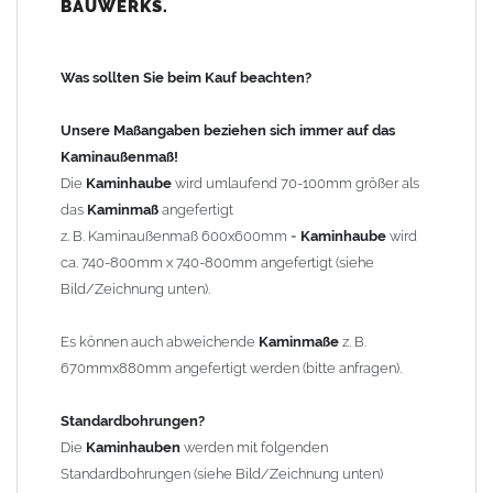
BAUWERKS.
100mm
bis 1000mm Kaminbreite: Abstand vom Kaminrand ca.
120mm
Was sollten Sie beim Kauf beachten?
ab 1000mm Kaminbreite: Abstand vom Kaminrand ca.
140mm
Unsere Maßangaben beziehen sich immer auf das
Andere Bohrmaße sind auf Anfrage möglich (Aufpreis
Kaminaußenmaß!
Sonderbohrung 55,99 EUR).
Die
Kaminhaube
wird umlaufend 70-100mm größer als
das
Kaminmaß
angefertigt
z. B. Kaminaußenmaß 600x600mm =
Kaminhaube
wird
Befestigung/Stützen
ca. 740-800mm x 740-800mm angefertigt (siehe
Die
Kaminhaube
wird inkl.
Edelstahl
Befestigungsmaterial
Bild/Zeichnung unten).
geliefert. Die Standardflachstützen sind aus
Edelstahl
(40x4mm)
und haben eine Höhe von 17cm. Die Höhe der Kaminhaube
Es können auch abweichende
Kaminmaße
z. B.
beträgt ca. 25cm bis 30cm. Die
Kaminhaube
kann mit längeren
670mmx880mm angefertigt werden (bitte anfragen).
Stützen bis Höhe 450mm geliefert werden (Aufpreis 42,89 EUR).
Standardbohrungen?
Kaminkopfabdeckung
Die
Kaminhauben
werden mit folgenden
Die
Kaminhaube
wird
ohne
Kaminkopfabdeckung
geliefert.
Standardbohrungen (siehe Bild/Zeichnung unten)
Kaminkopfabdeckungen
finden Sie unter "
Kaminabdeckung
".