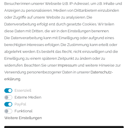
Besucher:innen unserer Webseite (z.B. IP-Adresse), um z.B. Inhalte und
KONTAKT
Anzeigen zu personalisieren, Medien von Drittanbietern einzubinden
oder Zugriffe auf unsere Website zu analysieren. Die
Fa. Steffen Jost
Datenverarbeitung erfolgt erst durch gesetzte Cookies. Wir teilen
Söbrigener Weg 50
diese Daten mit Dritten, die wir in den Einstellungen benennen.
D-01796 Pirna
Die Datenverarbeitung kann mit Einwilligung oder aufgrund eines
berechtigten Interesses erfolgen. Die Zustimmung kann erteilt oder
abgelehnt werden. Es besteht das Recht, nicht einzuwilligen und die
Telefon:
+49 (0)3501 507295
Einwilligung zu einem späteren Zeitpunkt zu ändern oder zu
info@dach-teufel.de
widerrufen. Beachten Sie unser
Impressum
und weitere Hinweise zur
Verwendung personenbezogener Daten in unserer
Daten­schutz­
erklärung
.
Essenziell
Externe Medien
PayPal
Funktional
Weitere Einstellungen