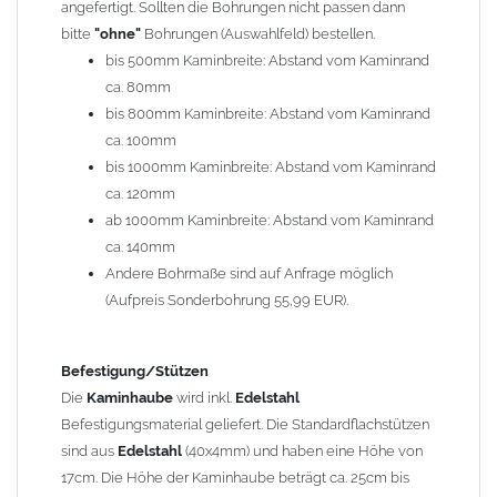
angefertigt. Sollten die Bohrungen nicht passen dann
bitte
"ohne"
Bohrungen (Auswahlfeld) bestellen.
Typ
bis 500mm Kaminbreite: Abstand vom Kaminrand
Es stehen insgesamt 20 verschiedene Typen zur Auswahl. Bitte
ca. 80mm
im
Auswahlfeld
angeben.
bis 800mm Kaminbreite: Abstand vom Kaminrand
Standardhauben siehe Auswahlfeld
: 01 Haus,
03 Welle
ca. 100mm
(unser Topseller)
, 04 Plafond 1, 05 Meidinger, 11 Solid, 12
bis 1000mm Kaminbreite: Abstand vom Kaminrand
Laube, 13 Schwalbe, 14 Sattel Welle, 15 Welle 90° gedreht,
ca. 120mm
17 Dach, 18 Plafond 2, 19 S-Line, 20 Pult
ab 1000mm Kaminbreite: Abstand vom Kaminrand
Typ 07 (Welle hoch) und 08 (Doppel Welle) haben einen
ca. 140mm
Aufpreis von 20% (bitte anfragen - Bestellung nicht über
Andere Bohrmaße sind auf Anfrage möglich
Shop möglich).
(Aufpreis Sonderbohrung 55,99 EUR).
Die Typen 02 (Bogen), 06 (Krempe), 09 (Pagode), 10
(Sauerland), 16 (Galicia) werden nur in Materialdicke
1,5mm hergestellt (Preis auf Anfrage = ca. 2-3-fache vom
Befestigung/Stützen
1,5mm Standardpreis)
Die
Kaminhaube
wird inkl.
Edelstahl
Befestigungsmaterial geliefert. Die Standardflachstützen
sind aus
Edelstahl
(40x4mm) und haben eine Höhe von
allgemeine Informationen:
17cm. Die Höhe der Kaminhaube beträgt ca. 25cm bis
Ab einer
Kaminlänge
von 1200mm werden 6