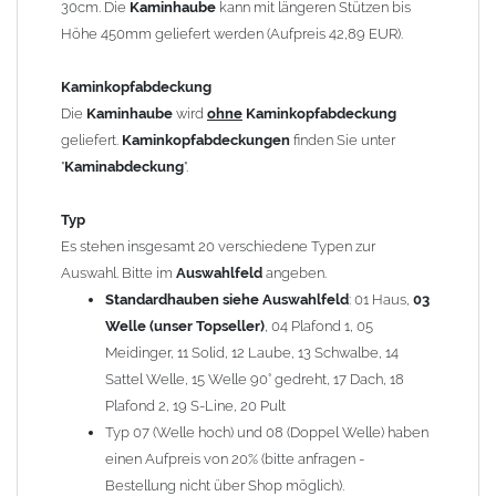
30cm. Die
Kaminhaube
kann mit längeren Stützen bis
Kaminstützen
geliefert.
Höhe 450mm geliefert werden (Aufpreis 42,89 EUR).
Bei der Kombination mit
Wetterfahne
und
Kaminbreite
über 900mm wird die
Kaminhaube
in 1,5mm Dicke
Kaminkopfabdeckung
angefertigt.
Die
Kaminhaube
wird
ohne
Kaminkopfabdeckung
Die
Kaminhaube
kann mit
klappbaren Stützen
(Aufpreis
geliefert.
Kaminkopfabdeckungen
finden Sie unter
für 4 Stützen = 96,89 EUR, Länge ab 1200mm 6 Stützen =
"
Kaminabdeckung
".
145,39 EUR) geliefert werden.
Bitte besprechen Sie den Einbau der
Kaminhaube
mit
Typ
Ihrem zuständigen
Schornsteinfeger
.
Es stehen insgesamt 20 verschiedene Typen zur
Auswahl. Bitte im
Auswahlfeld
angeben.
Hinweis: Für
Standardhauben siehe Auswahlfeld
Kaminhauben
und
Kaminabdeckungen
: 01 Haus,
können wir
03
leider
keine
Nachnahme anbieten!
Welle (unser Topseller)
, 04 Plafond 1, 05
Meidinger, 11 Solid, 12 Laube, 13 Schwalbe, 14
Lieferzeit: ca. 1-2 Wochen nach Zahlungseingang
Sattel Welle, 15 Welle 90° gedreht, 17 Dach, 18
Plafond 2, 19 S-Line, 20 Pult
Sonderanfertigung: Die Kaminhaube wird kundenspezifisch
Typ 07 (Welle hoch) und 08 (Doppel Welle) haben
angefertigt - keine Rücknahme möglich!
einen Aufpreis von 20% (bitte anfragen -
Bestellung nicht über Shop möglich).