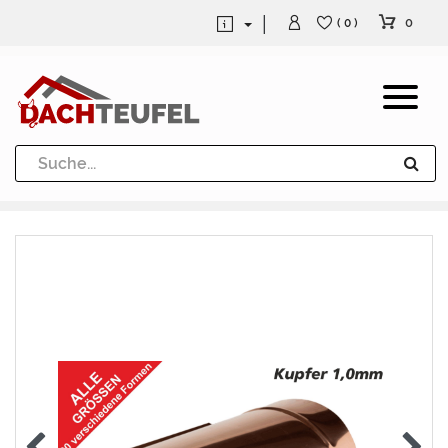
0
( 0 )
Dachrinne und Fallrohre
Werkzeuge und Löttechnik
Kugeln / Halbkugeln
Heuel Alu Dachtritte
Heuel Alu Schneefang
Kaminabdeckung