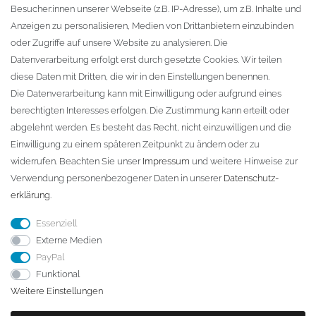
Besucher:innen unserer Webseite (z.B. IP-Adresse), um z.B. Inhalte und
KONTAKT
Anzeigen zu personalisieren, Medien von Drittanbietern einzubinden
oder Zugriffe auf unsere Website zu analysieren. Die
Fa. Steffen Jost
Datenverarbeitung erfolgt erst durch gesetzte Cookies. Wir teilen
Söbrigener Weg 50
diese Daten mit Dritten, die wir in den Einstellungen benennen.
D-01796 Pirna
Die Datenverarbeitung kann mit Einwilligung oder aufgrund eines
berechtigten Interesses erfolgen. Die Zustimmung kann erteilt oder
abgelehnt werden. Es besteht das Recht, nicht einzuwilligen und die
Telefon:
+49 (0)3501 507295
Einwilligung zu einem späteren Zeitpunkt zu ändern oder zu
info@dach-teufel.de
widerrufen. Beachten Sie unser
Impressum
und weitere Hinweise zur
Verwendung personenbezogener Daten in unserer
Daten­schutz­
erklärung
.
Essenziell
Externe Medien
PayPal
Funktional
Weitere Einstellungen