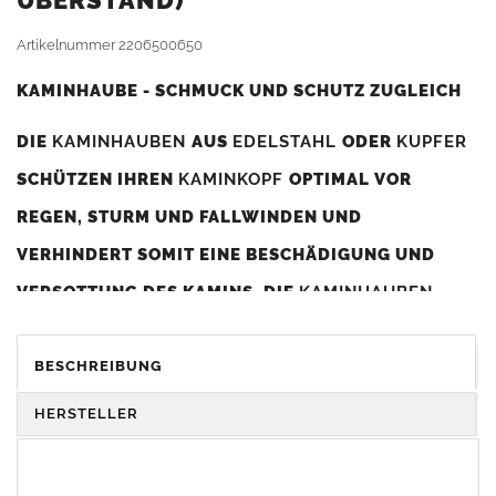
BERSTAND)
Artikelnummer
2206500650
KAMINHAUBE - SCHMUCK UND SCHUTZ ZUGLEICH
DIE
KAMINHAUBEN
AUS
EDELSTAHL
ODER
KUPFER
SCHÜTZEN IHREN
KAMINKOPF
OPTIMAL VOR
REGEN, STURM UND FALLWINDEN UND
VERHINDERT SOMIT EINE BESCHÄDIGUNG UND
VERSOTTUNG DES KAMINS. DIE
KAMINHAUBEN
VERBESSERN DIE ZUGLEISTUNG DES
KAMINS
UND
DIENEN GLEICHZEITIG ALS GESTALTERISCHES
BESCHREIBUNG
ELEMENT ZUR VERSCHÖNERUNG DES BAUWERKS.
HERSTELLER
Was sollten Sie beim Kauf beachten?