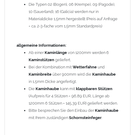
Die Typen 02 (Bogen), 06 (Krempe), 09 (Pagode),
Zum Bild vergößern, bitte auf das Bild klicken!
10 (Sauerland), 16 (Galicia) werden nur in
Materialdicke 1,5mm hergestellt (Preis auf Anfrage
= ca. 2-3-fache vom 1,5mm Standardpreis)
allgemeine Informationen:
Ab einer
Kaminlänge
von 1200mm werden 6
Kaminstützen
geliefert.
Bei der Kombination mit
Wetterfahne
und
Kaminbreite
über 900mm wird die
Kaminhaube
in 1,5mm Dicke angefertigt.
Die
Kaminhaube
kann mit
klappbaren Stützen
(Aufpreis für 4 Stützen = 96,89 EUR, Länge ab
1200mm 6 Stützen = 145,39 EUR) geliefert werden.
Bitte besprechen Sie den Einbau der
Kaminhaube
mit Ihrem zuständigen
Schornsteinfeger
.