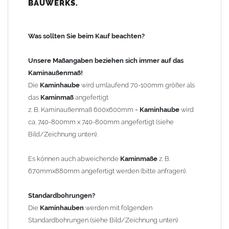
BAUWERKS.
100mm
bis 1000mm Kaminbreite: Abstand vom Kaminrand ca.
120mm
Was sollten Sie beim Kauf beachten?
ab 1000mm Kaminbreite: Abstand vom Kaminrand ca.
140mm
Unsere Maßangaben beziehen sich immer auf das
Andere Bohrmaße sind auf Anfrage möglich (Aufpreis
Kaminaußenmaß!
Sonderbohrung 55,99 EUR).
Die
Kaminhaube
wird umlaufend 70-100mm größer als
das
Kaminmaß
angefertigt
z. B. Kaminaußenmaß 600x600mm =
Kaminhaube
wird
Befestigung/Stützen
ca. 740-800mm x 740-800mm angefertigt (siehe
Die
Kaminhaube
wird inkl.
Edelstahl
Befestigungsmaterial
Bild/Zeichnung unten).
geliefert. Die Standardflachstützen sind aus
Edelstahl
(40x4mm)
und haben eine Höhe von 17cm. Die Höhe der Kaminhaube
Es können auch abweichende
Kaminmaße
z. B.
beträgt ca. 25cm bis 30cm. Die
Kaminhaube
kann mit längeren
670mmx880mm angefertigt werden (bitte anfragen).
Stützen bis Höhe 450mm geliefert werden (Aufpreis 42,89 EUR).
Standardbohrungen?
Kaminkopfabdeckung
Die
Kaminhauben
werden mit folgenden
Die
Kaminhaube
wird
ohne
Kaminkopfabdeckung
geliefert.
Standardbohrungen (siehe Bild/Zeichnung unten)
Kaminkopfabdeckungen
finden Sie unter "
Kaminabdeckung
".