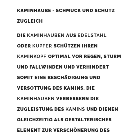
Unsere Maßangaben beziehen sich immer auf das
KAMINHAUBE - SCHMUCK UND SCHUTZ
Kaminaußenmaß!
ZUGLEICH
Die
Kaminhaube
wird umlaufend 70-100mm größer als das
Kaminmaß
angefertigt
DIE
KAMINHAUBEN
AUS
EDELSTAHL
z. B. Kaminaußenmaß 600x600mm =
Kaminhaube
wird ca. 740-
ODER
KUPFER
SCHÜTZEN IHREN
800mm x 740-800mm angefertigt (siehe Bild/Zeichnung unten).
KAMINKOPF
OPTIMAL VOR REGEN, STURM
Es können auch abweichende
Kaminmaße
z. B. 670mmx880mm
UND FALLWINDEN UND VERHINDERT
angefertigt werden (bitte anfragen).
SOMIT EINE BESCHÄDIGUNG UND
Standardbohrungen?
VERSOTTUNG DES KAMINS. DIE
Die
Kaminhauben
werden mit folgenden Standardbohrungen
KAMINHAUBEN
VERBESSERN DIE
(siehe Bild/Zeichnung unten) angefertigt. Sollten die Bohrungen
nicht passen dann bitte
"ohne"
Bohrungen (Auswahlfeld)
ZUGLEISTUNG DES
KAMINS
UND DIENEN
bestellen.
GLEICHZEITIG ALS GESTALTERISCHES
bis 500mm Kaminbreite: Abstand vom Kaminrand ca.
80mm
ELEMENT ZUR VERSCHÖNERUNG DES
bis 800mm Kaminbreite: Abstand vom Kaminrand ca.