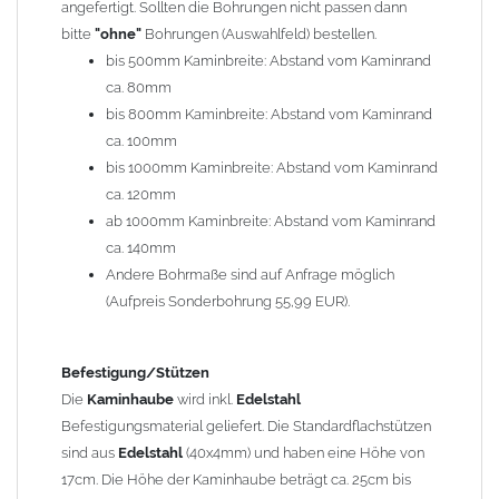
angefertigt. Sollten die Bohrungen nicht passen dann
bitte
"ohne"
Bohrungen (Auswahlfeld) bestellen.
Typ
bis 500mm Kaminbreite: Abstand vom Kaminrand
Es stehen insgesamt 20 verschiedene Typen zur Auswahl. Bitte
ca. 80mm
im
Auswahlfeld
angeben.
bis 800mm Kaminbreite: Abstand vom Kaminrand
Standardhauben siehe Auswahlfeld
: 01 Haus,
03 Welle
ca. 100mm
(unser Topseller)
, 04 Plafond 1, 05 Meidinger, 11 Solid, 12
bis 1000mm Kaminbreite: Abstand vom Kaminrand
Laube, 13 Schwalbe, 14 Sattel Welle, 15 Welle 90° gedreht,
ca. 120mm
17 Dach, 18 Plafond 2, 19 S-Line, 20 Pult
ab 1000mm Kaminbreite: Abstand vom Kaminrand
Typ 07 (Welle hoch) und 08 (Doppel Welle) haben einen
ca. 140mm
Aufpreis von 20% (bitte anfragen - Bestellung nicht über
Andere Bohrmaße sind auf Anfrage möglich
Shop möglich).
(Aufpreis Sonderbohrung 55,99 EUR).
Die Typen 02 (Bogen), 06 (Krempe), 09 (Pagode), 10
(Sauerland), 16 (Galicia) werden nur in Materialdicke
1,5mm hergestellt (Preis auf Anfrage = ca. 2-3-fache vom
Befestigung/Stützen
1,5mm Standardpreis)
Die
Kaminhaube
wird inkl.
Edelstahl
Befestigungsmaterial geliefert. Die Standardflachstützen
sind aus
Edelstahl
(40x4mm) und haben eine Höhe von
allgemeine Informationen:
17cm. Die Höhe der Kaminhaube beträgt ca. 25cm bis
Ab einer
Kaminlänge
von 1200mm werden 6