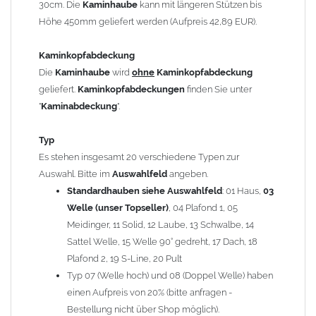
30cm. Die
Kaminhaube
kann mit längeren Stützen bis
Kaminstützen
geliefert.
Höhe 450mm geliefert werden (Aufpreis 42,89 EUR).
Bei der Kombination mit
Wetterfahne
und
Kaminbreite
über 900mm wird die
Kaminhaube
in 1,5mm Dicke
Kaminkopfabdeckung
angefertigt.
Die
Kaminhaube
wird
ohne
Kaminkopfabdeckung
Die
Kaminhaube
kann mit
klappbaren Stützen
(Aufpreis
geliefert.
Kaminkopfabdeckungen
finden Sie unter
für 4 Stützen = 96,89 EUR, Länge ab 1200mm 6 Stützen =
"
Kaminabdeckung
".
145,39 EUR) geliefert werden.
Bitte besprechen Sie den Einbau der
Kaminhaube
mit
Typ
Ihrem zuständigen
Schornsteinfeger
.
Es stehen insgesamt 20 verschiedene Typen zur
Auswahl. Bitte im
Auswahlfeld
angeben.
Hinweis: Für
Standardhauben siehe Auswahlfeld
Kaminhauben
und
Kaminabdeckungen
: 01 Haus,
können wir
03
leider
keine
Nachnahme anbieten!
Welle (unser Topseller)
, 04 Plafond 1, 05
Meidinger, 11 Solid, 12 Laube, 13 Schwalbe, 14
Lieferzeit: ca. 1-2 Wochen nach Zahlungseingang
Sattel Welle, 15 Welle 90° gedreht, 17 Dach, 18
Plafond 2, 19 S-Line, 20 Pult
Sonderanfertigung: Die Kaminhaube wird kundenspezifisch
Typ 07 (Welle hoch) und 08 (Doppel Welle) haben
angefertigt - keine Rücknahme möglich!
einen Aufpreis von 20% (bitte anfragen -
Bestellung nicht über Shop möglich).