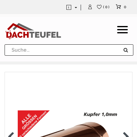
0
( 0 )
Dachrinne und Fallrohre
Werkzeuge und Löttechnik
Kugeln / Halbkugeln
Heuel Alu Dachtritte
Heuel Alu Schneefang
Kaminabdeckung