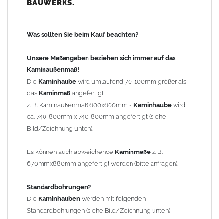
BAUWERKS.
100mm
bis 1000mm Kaminbreite: Abstand vom Kaminrand ca.
120mm
Was sollten Sie beim Kauf beachten?
ab 1000mm Kaminbreite: Abstand vom Kaminrand ca.
140mm
Unsere Maßangaben beziehen sich immer auf das
Andere Bohrmaße sind auf Anfrage möglich (Aufpreis
Kaminaußenmaß!
Sonderbohrung 55,99 EUR).
Die
Kaminhaube
wird umlaufend 70-100mm größer als
das
Kaminmaß
angefertigt
z. B. Kaminaußenmaß 600x600mm =
Kaminhaube
wird
Befestigung/Stützen
ca. 740-800mm x 740-800mm angefertigt (siehe
Die
Kaminhaube
wird inkl.
Edelstahl
Befestigungsmaterial
Bild/Zeichnung unten).
geliefert. Die Standardflachstützen sind aus
Edelstahl
(40x4mm)
und haben eine Höhe von 17cm. Die Höhe der Kaminhaube
Es können auch abweichende
Kaminmaße
z. B.
beträgt ca. 25cm bis 30cm. Die
Kaminhaube
kann mit längeren
670mmx880mm angefertigt werden (bitte anfragen).
Stützen bis Höhe 450mm geliefert werden (Aufpreis 42,89 EUR).
Standardbohrungen?
Kaminkopfabdeckung
Die
Kaminhauben
werden mit folgenden
Die
Kaminhaube
wird
ohne
Kaminkopfabdeckung
geliefert.
Standardbohrungen (siehe Bild/Zeichnung unten)
Kaminkopfabdeckungen
finden Sie unter "
Kaminabdeckung
".