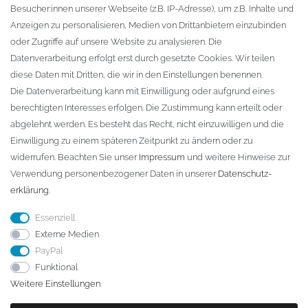
Besucher:innen unserer Webseite (z.B. IP-Adresse), um z.B. Inhalte und
KONTAKT
Anzeigen zu personalisieren, Medien von Drittanbietern einzubinden
oder Zugriffe auf unsere Website zu analysieren. Die
Fa. Steffen Jost
Datenverarbeitung erfolgt erst durch gesetzte Cookies. Wir teilen
Söbrigener Weg 50
diese Daten mit Dritten, die wir in den Einstellungen benennen.
D-01796 Pirna
Die Datenverarbeitung kann mit Einwilligung oder aufgrund eines
berechtigten Interesses erfolgen. Die Zustimmung kann erteilt oder
abgelehnt werden. Es besteht das Recht, nicht einzuwilligen und die
Telefon:
+49 (0)3501 507295
Einwilligung zu einem späteren Zeitpunkt zu ändern oder zu
info@dach-teufel.de
widerrufen. Beachten Sie unser
Impressum
und weitere Hinweise zur
Verwendung personenbezogener Daten in unserer
Daten­schutz­
erklärung
.
Essenziell
Externe Medien
PayPal
Funktional
Weitere Einstellungen