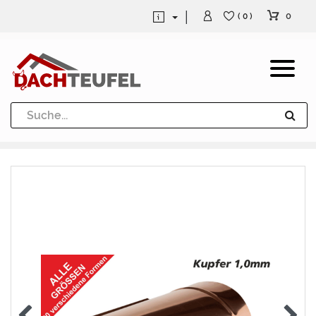
0
( 0 )
Dachrinne und Fallrohre
Werkzeuge und Löttechnik
Kugeln / Halbkugeln
Heuel Alu Dachtritte
Heuel Alu Schneefang
Kaminabdeckung