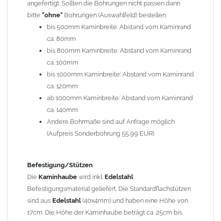
angefertigt. Sollten die Bohrungen nicht passen dann
bitte
"ohne"
Bohrungen (Auswahlfeld) bestellen.
Typ
bis 500mm Kaminbreite: Abstand vom Kaminrand
Es stehen insgesamt 20 verschiedene Typen zur Auswahl. Bitte
ca. 80mm
im
Auswahlfeld
angeben.
bis 800mm Kaminbreite: Abstand vom Kaminrand
Standardhauben siehe Auswahlfeld
: 01 Haus,
03 Welle
ca. 100mm
(unser Topseller)
, 04 Plafond 1, 05 Meidinger, 11 Solid, 12
bis 1000mm Kaminbreite: Abstand vom Kaminrand
Laube, 13 Schwalbe, 14 Sattel Welle, 15 Welle 90° gedreht,
ca. 120mm
17 Dach, 18 Plafond 2, 19 S-Line, 20 Pult
ab 1000mm Kaminbreite: Abstand vom Kaminrand
Typ 07 (Welle hoch) und 08 (Doppel Welle) haben einen
ca. 140mm
Aufpreis von 20% (bitte anfragen - Bestellung nicht über
Andere Bohrmaße sind auf Anfrage möglich
Shop möglich).
(Aufpreis Sonderbohrung 55,99 EUR).
Die Typen 02 (Bogen), 06 (Krempe), 09 (Pagode), 10
(Sauerland), 16 (Galicia) werden nur in Materialdicke
1,5mm hergestellt (Preis auf Anfrage = ca. 2-3-fache vom
Befestigung/Stützen
1,5mm Standardpreis)
Die
Kaminhaube
wird inkl.
Edelstahl
Befestigungsmaterial geliefert. Die Standardflachstützen
sind aus
Edelstahl
(40x4mm) und haben eine Höhe von
allgemeine Informationen:
17cm. Die Höhe der Kaminhaube beträgt ca. 25cm bis
Ab einer
Kaminlänge
von 1200mm werden 6