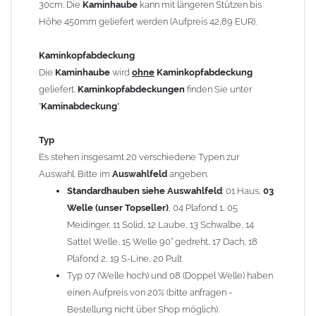
30cm. Die
Kaminhaube
kann mit längeren Stützen bis
Kaminstützen
geliefert.
Höhe 450mm geliefert werden (Aufpreis 42,89 EUR).
Bei der Kombination mit
Wetterfahne
und
Kaminbreite
über 900mm wird die
Kaminhaube
in 1,5mm Dicke
Kaminkopfabdeckung
angefertigt.
Die
Kaminhaube
wird
ohne
Kaminkopfabdeckung
Die
Kaminhaube
kann mit
klappbaren Stützen
(Aufpreis
geliefert.
Kaminkopfabdeckungen
finden Sie unter
für 4 Stützen = 96,89 EUR, Länge ab 1200mm 6 Stützen =
"
Kaminabdeckung
".
145,39 EUR) geliefert werden.
Bitte besprechen Sie den Einbau der
Kaminhaube
mit
Typ
Ihrem zuständigen
Schornsteinfeger
.
Es stehen insgesamt 20 verschiedene Typen zur
Auswahl. Bitte im
Auswahlfeld
angeben.
Hinweis: Für
Standardhauben siehe Auswahlfeld
Kaminhauben
und
Kaminabdeckungen
: 01 Haus,
können wir
03
leider
keine
Nachnahme anbieten!
Welle (unser Topseller)
, 04 Plafond 1, 05
Meidinger, 11 Solid, 12 Laube, 13 Schwalbe, 14
Lieferzeit: ca. 1-2 Wochen nach Zahlungseingang
Sattel Welle, 15 Welle 90° gedreht, 17 Dach, 18
Plafond 2, 19 S-Line, 20 Pult
Sonderanfertigung: Die Kaminhaube wird kundenspezifisch
Typ 07 (Welle hoch) und 08 (Doppel Welle) haben
angefertigt - keine Rücknahme möglich!
einen Aufpreis von 20% (bitte anfragen -
Bestellung nicht über Shop möglich).