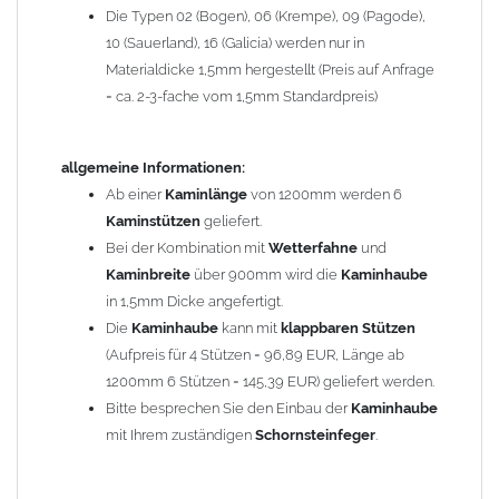
Die Typen 02 (Bogen), 06 (Krempe), 09 (Pagode),
Zum Bild vergößern, bitte auf das Bild klicken!
10 (Sauerland), 16 (Galicia) werden nur in
Materialdicke 1,5mm hergestellt (Preis auf Anfrage
= ca. 2-3-fache vom 1,5mm Standardpreis)
allgemeine Informationen:
Ab einer
Kaminlänge
von 1200mm werden 6
Kaminstützen
geliefert.
Bei der Kombination mit
Wetterfahne
und
Kaminbreite
über 900mm wird die
Kaminhaube
in 1,5mm Dicke angefertigt.
Die
Kaminhaube
kann mit
klappbaren Stützen
(Aufpreis für 4 Stützen = 96,89 EUR, Länge ab
1200mm 6 Stützen = 145,39 EUR) geliefert werden.
Bitte besprechen Sie den Einbau der
Kaminhaube
mit Ihrem zuständigen
Schornsteinfeger
.