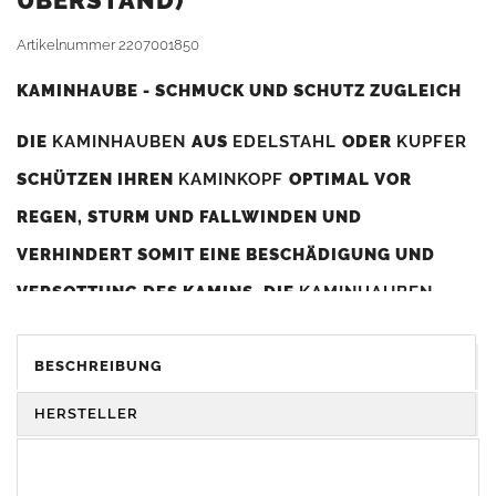
BERSTAND)
Artikelnummer
2207001850
KAMINHAUBE - SCHMUCK UND SCHUTZ ZUGLEICH
DIE
KAMINHAUBEN
AUS
EDELSTAHL
ODER
KUPFER
SCHÜTZEN IHREN
KAMINKOPF
OPTIMAL VOR
REGEN, STURM UND FALLWINDEN UND
VERHINDERT SOMIT EINE BESCHÄDIGUNG UND
VERSOTTUNG DES KAMINS. DIE
KAMINHAUBEN
VERBESSERN DIE ZUGLEISTUNG DES
KAMINS
UND
DIENEN GLEICHZEITIG ALS GESTALTERISCHES
BESCHREIBUNG
ELEMENT ZUR VERSCHÖNERUNG DES BAUWERKS.
HERSTELLER
Was sollten Sie beim Kauf beachten?