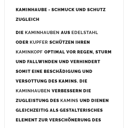
Unsere Maßangaben beziehen sich immer auf das
KAMINHAUBE - SCHMUCK UND SCHUTZ
Kaminaußenmaß!
ZUGLEICH
Die
Kaminhaube
wird umlaufend 70-100mm größer als das
Kaminmaß
angefertigt
DIE
KAMINHAUBEN
AUS
EDELSTAHL
z. B. Kaminaußenmaß 600x600mm =
Kaminhaube
wird ca. 740-
ODER
KUPFER
SCHÜTZEN IHREN
800mm x 740-800mm angefertigt (siehe Bild/Zeichnung unten).
KAMINKOPF
OPTIMAL VOR REGEN, STURM
Es können auch abweichende
Kaminmaße
z. B. 670mmx880mm
UND FALLWINDEN UND VERHINDERT
angefertigt werden (bitte anfragen).
SOMIT EINE BESCHÄDIGUNG UND
Standardbohrungen?
VERSOTTUNG DES KAMINS. DIE
Die
Kaminhauben
werden mit folgenden Standardbohrungen
KAMINHAUBEN
VERBESSERN DIE
(siehe Bild/Zeichnung unten) angefertigt. Sollten die Bohrungen
nicht passen dann bitte
"ohne"
Bohrungen (Auswahlfeld)
ZUGLEISTUNG DES
KAMINS
UND DIENEN
bestellen.
GLEICHZEITIG ALS GESTALTERISCHES
bis 500mm Kaminbreite: Abstand vom Kaminrand ca.
80mm
ELEMENT ZUR VERSCHÖNERUNG DES
bis 800mm Kaminbreite: Abstand vom Kaminrand ca.