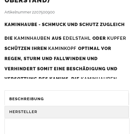
BERSTAND)
Artikelnummer
2207500900
KAMINHAUBE - SCHMUCK UND SCHUTZ ZUGLEICH
DIE
KAMINHAUBEN
AUS
EDELSTAHL
ODER
KUPFER
SCHÜTZEN IHREN
KAMINKOPF
OPTIMAL VOR
REGEN, STURM UND FALLWINDEN UND
VERHINDERT SOMIT EINE BESCHÄDIGUNG UND
VERSOTTUNG DES KAMINS. DIE
KAMINHAUBEN
VERBESSERN DIE ZUGLEISTUNG DES
KAMINS
UND
DIENEN GLEICHZEITIG ALS GESTALTERISCHES
BESCHREIBUNG
ELEMENT ZUR VERSCHÖNERUNG DES BAUWERKS.
HERSTELLER
Was sollten Sie beim Kauf beachten?