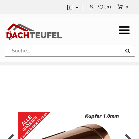
0
( 0 )
Dachrinne und Fallrohre
Werkzeuge und Löttechnik
Kugeln / Halbkugeln
Heuel Alu Dachtritte
Heuel Alu Schneefang
Kaminabdeckung