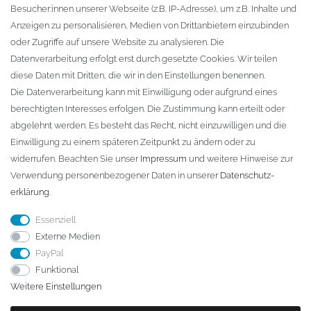
Besucher:innen unserer Webseite (z.B. IP-Adresse), um z.B. Inhalte und
KONTAKT
Anzeigen zu personalisieren, Medien von Drittanbietern einzubinden
oder Zugriffe auf unsere Website zu analysieren. Die
Fa. Steffen Jost
Datenverarbeitung erfolgt erst durch gesetzte Cookies. Wir teilen
Söbrigener Weg 50
diese Daten mit Dritten, die wir in den Einstellungen benennen.
D-01796 Pirna
Die Datenverarbeitung kann mit Einwilligung oder aufgrund eines
berechtigten Interesses erfolgen. Die Zustimmung kann erteilt oder
abgelehnt werden. Es besteht das Recht, nicht einzuwilligen und die
Telefon:
+49 (0)3501 507295
Einwilligung zu einem späteren Zeitpunkt zu ändern oder zu
info@dach-teufel.de
widerrufen. Beachten Sie unser
Impressum
und weitere Hinweise zur
Verwendung personenbezogener Daten in unserer
Daten­schutz­
erklärung
.
Essenziell
Externe Medien
PayPal
Funktional
Weitere Einstellungen