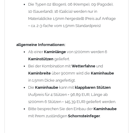
Die Typen 02 (Bogen), 06 (Krempe), 09 (Pagode),
Zum Bild vergößern, bitte auf das Bild klicken!
10 (Sauerland), 16 (Galicia) werden nur in
Materialdicke 1,5mm hergestellt (Preis auf Anfrage
= ca. 2-3-fache vom 1,5mm Standardpreis)
allgemeine Informationen:
Ab einer
Kaminlänge
von 1200mm werden 6
Kaminstützen
geliefert.
Bei der Kombination mit
Wetterfahne
und
Kaminbreite
über 900mm wird die
Kaminhaube
in 1,5mm Dicke angefertigt.
Die
Kaminhaube
kann mit
klappbaren Stützen
(Aufpreis für 4 Stützen = 96,89 EUR, Länge ab
1200mm 6 Stützen = 145,39 EUR) geliefert werden.
Bitte besprechen Sie den Einbau der
Kaminhaube
mit Ihrem zuständigen
Schornsteinfeger
.