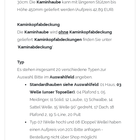
30cm. Die
Kaminhaube
kann mit längeren Stützen bis
Kaminstützen
geliefert.
Höhe 450mm geliefert werden (Aufpreis 42,89 EUR).
Bei der Kombination mit
Wetterfahne
und
Kaminbreite
über 900mm wird die
Kaminhaube
in 1,5mm Dicke
Kaminkopfabdeckung
angefertigt.
Die
Kaminhaube
wird
ohne
Kaminkopfabdeckung
Die
Kaminhaube
kann mit
klappbaren Stützen
(Aufpreis
geliefert.
Kaminkopfabdeckungen
finden Sie unter
für 4 Stützen = 96,89 EUR, Länge ab 1200mm 6 Stützen =
"
Kaminabdeckung
".
145,39 EUR) geliefert werden.
Bitte besprechen Sie den Einbau der
Kaminhaube
mit
Typ
Ihrem zuständigen
Schornsteinfeger
.
Es stehen insgesamt 20 verschiedene Typen zur
Auswahl. Bitte im
Auswahlfeld
angeben.
Hinweis: Für
Standardhauben siehe Auswahlfeld
Kaminhauben
und
Kaminabdeckungen
: 01 Haus,
können wir
03
leider
keine
Nachnahme anbieten!
Welle (unser Topseller)
, 04 Plafond 1, 05
Meidinger, 11 Solid, 12 Laube, 13 Schwalbe, 14
Lieferzeit: ca. 1-2 Wochen nach Zahlungseingang
Sattel Welle, 15 Welle 90° gedreht, 17 Dach, 18
Plafond 2, 19 S-Line, 20 Pult
Sonderanfertigung: Die Kaminhaube wird kundenspezifisch
Typ 07 (Welle hoch) und 08 (Doppel Welle) haben
angefertigt - keine Rücknahme möglich!
einen Aufpreis von 20% (bitte anfragen -
Bestellung nicht über Shop möglich).