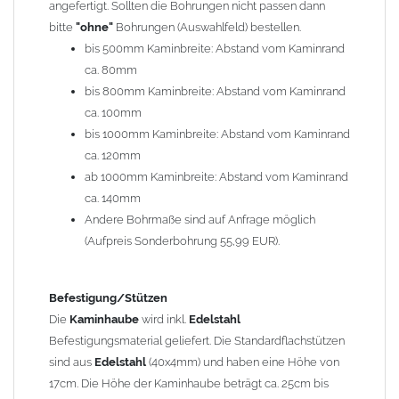
angefertigt. Sollten die Bohrungen nicht passen dann
bitte
"ohne"
Bohrungen (Auswahlfeld) bestellen.
Typ
bis 500mm Kaminbreite: Abstand vom Kaminrand
Es stehen insgesamt 20 verschiedene Typen zur Auswahl. Bitte
ca. 80mm
im
Auswahlfeld
angeben.
bis 800mm Kaminbreite: Abstand vom Kaminrand
Standardhauben siehe Auswahlfeld
: 01 Haus,
03 Welle
ca. 100mm
(unser Topseller)
, 04 Plafond 1, 05 Meidinger, 11 Solid, 12
bis 1000mm Kaminbreite: Abstand vom Kaminrand
Laube, 13 Schwalbe, 14 Sattel Welle, 15 Welle 90° gedreht,
ca. 120mm
17 Dach, 18 Plafond 2, 19 S-Line, 20 Pult
ab 1000mm Kaminbreite: Abstand vom Kaminrand
Typ 07 (Welle hoch) und 08 (Doppel Welle) haben einen
ca. 140mm
Aufpreis von 20% (bitte anfragen - Bestellung nicht über
Andere Bohrmaße sind auf Anfrage möglich
Shop möglich).
(Aufpreis Sonderbohrung 55,99 EUR).
Die Typen 02 (Bogen), 06 (Krempe), 09 (Pagode), 10
(Sauerland), 16 (Galicia) werden nur in Materialdicke
1,5mm hergestellt (Preis auf Anfrage = ca. 2-3-fache vom
Befestigung/Stützen
1,5mm Standardpreis)
Die
Kaminhaube
wird inkl.
Edelstahl
Befestigungsmaterial geliefert. Die Standardflachstützen
sind aus
Edelstahl
(40x4mm) und haben eine Höhe von
allgemeine Informationen:
17cm. Die Höhe der Kaminhaube beträgt ca. 25cm bis
Ab einer
Kaminlänge
von 1200mm werden 6