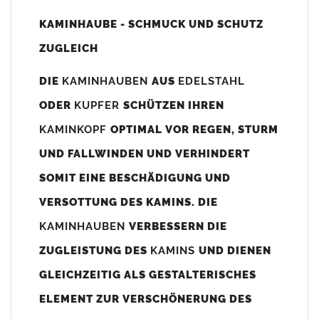
Unsere Maßangaben beziehen sich immer auf das
KAMINHAUBE - SCHMUCK UND SCHUTZ
Kaminaußenmaß!
ZUGLEICH
Die
Kaminhaube
wird umlaufend 70-100mm größer als das
Kaminmaß
angefertigt
DIE
KAMINHAUBEN
AUS
EDELSTAHL
z. B. Kaminaußenmaß 600x600mm =
Kaminhaube
wird ca. 740-
ODER
KUPFER
SCHÜTZEN IHREN
800mm x 740-800mm angefertigt (siehe Bild/Zeichnung unten).
KAMINKOPF
OPTIMAL VOR REGEN, STURM
Es können auch abweichende
Kaminmaße
z. B. 670mmx880mm
UND FALLWINDEN UND VERHINDERT
angefertigt werden (bitte anfragen).
SOMIT EINE BESCHÄDIGUNG UND
Standardbohrungen?
VERSOTTUNG DES KAMINS. DIE
Die
Kaminhauben
werden mit folgenden Standardbohrungen
KAMINHAUBEN
VERBESSERN DIE
(siehe Bild/Zeichnung unten) angefertigt. Sollten die Bohrungen
nicht passen dann bitte
"ohne"
Bohrungen (Auswahlfeld)
ZUGLEISTUNG DES
KAMINS
UND DIENEN
bestellen.
GLEICHZEITIG ALS GESTALTERISCHES
bis 500mm Kaminbreite: Abstand vom Kaminrand ca.
80mm
ELEMENT ZUR VERSCHÖNERUNG DES
bis 800mm Kaminbreite: Abstand vom Kaminrand ca.