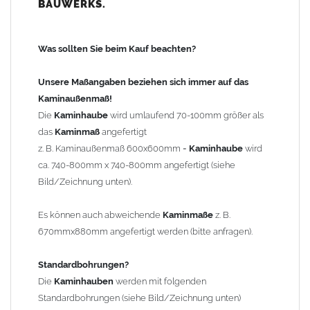
BAUWERKS.
100mm
bis 1000mm Kaminbreite: Abstand vom Kaminrand ca.
120mm
Was sollten Sie beim Kauf beachten?
ab 1000mm Kaminbreite: Abstand vom Kaminrand ca.
140mm
Unsere Maßangaben beziehen sich immer auf das
Andere Bohrmaße sind auf Anfrage möglich (Aufpreis
Kaminaußenmaß!
Sonderbohrung 55,99 EUR).
Die
Kaminhaube
wird umlaufend 70-100mm größer als
das
Kaminmaß
angefertigt
z. B. Kaminaußenmaß 600x600mm =
Kaminhaube
wird
Befestigung/Stützen
ca. 740-800mm x 740-800mm angefertigt (siehe
Die
Kaminhaube
wird inkl.
Edelstahl
Befestigungsmaterial
Bild/Zeichnung unten).
geliefert. Die Standardflachstützen sind aus
Edelstahl
(40x4mm)
und haben eine Höhe von 17cm. Die Höhe der Kaminhaube
Es können auch abweichende
Kaminmaße
z. B.
beträgt ca. 25cm bis 30cm. Die
Kaminhaube
kann mit längeren
670mmx880mm angefertigt werden (bitte anfragen).
Stützen bis Höhe 450mm geliefert werden (Aufpreis 42,89 EUR).
Standardbohrungen?
Kaminkopfabdeckung
Die
Kaminhauben
werden mit folgenden
Die
Kaminhaube
wird
ohne
Kaminkopfabdeckung
geliefert.
Standardbohrungen (siehe Bild/Zeichnung unten)
Kaminkopfabdeckungen
finden Sie unter "
Kaminabdeckung
".